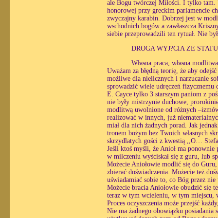
ale Bogu twórczej Miłości. I tylko tam
honorowej przy greckim parlamencie chod
zwyczajny karabin. Dobrzej jest w modlit
wschodnich bogów a zawłaszcza Kriszny 
siebie przeprowadzili ten rytuał. Nie b
DROGA WYJ?CIA ZE STAT
Własna praca, własna modlitwa.
Uważam za błędną teorię, że aby odejść 
możliwe dla nielicznych i narzucanie so
sprowadzić wiele udręczeń fizycznemu c
E. Cayce tylko 3 starszym paniom z pośr
nie były mistrzynie duchowe, prorokinie
modlitwą uwolnione od różnych –izmów,
realizować w innych, już niematerialny
miał dla nich żadnych porad. Jak jednak
tronem bożym bez Twoich własnych skrz
skrzydlatych gości z kwestią ,,O… Stef
Jeśli ktoś myśli, że Anioł ma ponownie 
w milczeniu wyściskał się z guru, lub sp
Możecie Aniołowie modlić się do Guru
zbierać doświadczenia. Możecie też doś
uświadamiać sobie to, co Bóg przez nie
Możecie bracia Aniołowie obudzić się te
teraz w tym wcieleniu, w tym miejscu, w
Proces oczyszczenia może przejść każdy
Nie ma żadnego obowiązku posiadania skr