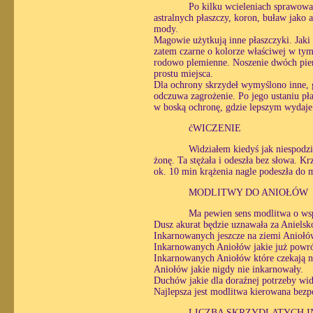
Po kilku wcieleniach sprawowa
astralnych płaszczy, koron, buław jako 
mody.
Magowie użytkują inne płaszczyki. Jaki
zatem czarne o kolorze właściwej w tym 
rodowo plemienne. Noszenie dwóch pier
prostu miejsca.
Dla ochrony skrzydeł wymyślono inne, 
odczuwa zagrożenie. Po jego ustaniu pła
w boską ochronę, gdzie lepszym wydaje s
ćWICZENIE
Widziałem kiedyś jak niespodzi
żonę. Ta stężała i odeszła bez słowa. Kr
ok. 10 min krążenia nagle podeszła do 
MODLITWY DO ANIOŁÓW
Ma pewien sens modlitwa o wsp
Dusz akurat będzie uznawała za Aniels
Inkarnowanych jeszcze na ziemi Aniołó
Inkarnowanych Aniołów jakie już powr
Inkarnowanych Aniołów które czekają na
Aniołów jakie nigdy nie inkarnowały.
Duchów jakie dla doraźnej potrzeby wid
Najlepsza jest modlitwa kierowana bezp
LICZBA SKRZYDLATYCH 