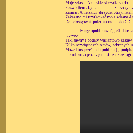
Moje własne Anielskie skrzydła są d
Pozwoliłem aby ten ………. zniszczył, 
Zamiast Anielskich skrzydeł otr
Zakazano mi użytkować moje własne A
Do odreagowań polecam moje oba CD p
Mogę opublikować, jeśli ktoś z
nazwiska.
Taki jawny i bogaty wariantowo zestaw
Kilka rozwiązanych testów, zebranych 
Może ktoś prześle do publikacji, podpisa
lub informacje o typach strażników ogra