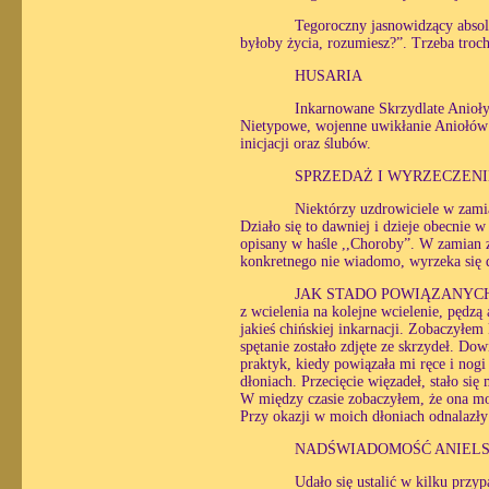
Tegoroczny jasnowidzący absolw
byłoby życia, rozumiesz?”. Trzeba troc
HUSARIA
Inkarnowane Skrzydlate Anioły
Nietypowe, wojenne uwikłanie Aniołów 
inicjacji oraz ślubów.
SPRZEDAŻ I WYRZECZEN
Niektórzy uzdrowiciele w zami
Działo się to dawniej i dzieje obecnie w
opisany w haśle ,,Choroby”. W zamian z
konkretnego nie wiadomo, wyrzeka się d
JAK STADO POWIĄZANYC
z wcielenia na kolejne wcielenie, pędz
jakieś chińskiej inkarnacji. Zobaczyłem 
spętanie zostało zdjęte ze skrzydeł. Dow
praktyk, kiedy powiązała mi ręce i nogi
dłoniach. Przecięcie więzadeł, stało się
W między czasie zobaczyłem, że ona modl
Przy okazji w moich dłoniach odnalazły 
NADŚWIADOMOŚĆ ANIEL
Udało się ustalić w kilku przy