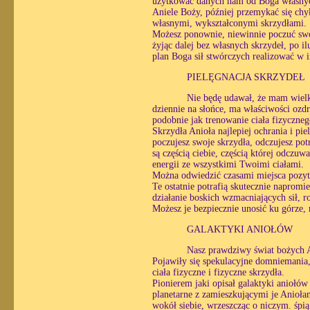
użytkować danych nam od Boga własnych
Aniele Boży, później przemykać się chy
własnymi, wykształconymi skrzydłami.
Możesz ponownie, niewinnie poczuć swoj
żyjąc dalej bez własnych skrzydeł, po i
plan Boga sił stwórczych realizować w 
PIELĘGNACJA SKRZYDEŁ
Nie będę udawał, że mam wielk
dziennie na słońce, ma właściwości ozdr
podobnie jak trenowanie ciała fizyczneg
Skrzydła Anioła najlepiej ochrania i pi
poczujesz swoje skrzydła, odczujesz potr
są częścią ciebie, częścią której odczuw
energii ze wszystkimi Twoimi ciałami.
Można odwiedzić czasami miejsca pozyt
Te ostatnie potrafią skutecznie naprom
działanie boskich wzmacniających sił, r
Możesz je bezpiecznie unosić ku górze,
GALAKTYKI ANIOŁÓW
Nasz prawdziwy świat bożych A
Pojawiły się spekulacyjne domniemania, 
ciała fizyczne i fizyczne skrzydła.
Pionierem jaki opisał galaktyki aniołów
planetarne z zamieszkującymi je Aniołam
wokół siebie, wrzeszcząc o niczym. śpią