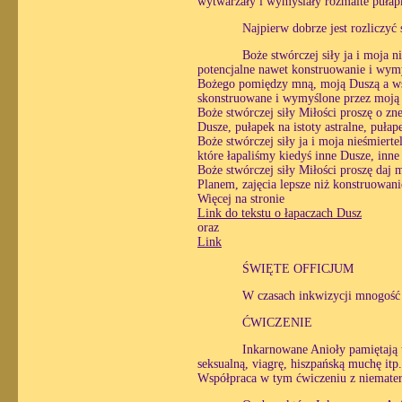
wytwarzały i wymyślały rozmaite pułapki,
Najpierw dobrze jest rozliczyć
Boże stwórczej siły ja i moja 
potencjalne nawet konstruowanie i wymy
Bożego pomiędzy mną, moją Duszą a wsz
skonstruowane i wymyślone przez moją Du
Boże stwórczej siły Miłości proszę o z
Dusze, pułapek na istoty astralne, pułap
Boże stwórczej siły ja i moja nieśmierte
które łapaliśmy kiedyś inne Dusze, inne 
Boże stwórczej siły Miłości proszę daj
Planem, zajęcia lepsze niż konstruowanie
Więcej na stronie
Link do tekstu o łapaczach Dusz
oraz
Link
ŚWIĘTE OFFICJUM
W czasach inkwizycji mnogość 
ĆWICZENIE
Inkarnowane Anioły pamiętają 
seksualną, viagrę, hiszpańską muchę itp
Współpraca w tym ćwiczeniu z niemater