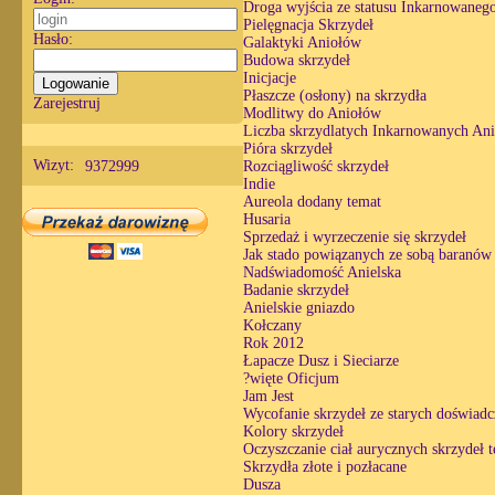
Droga wyjścia ze statusu Inkarnowaneg
Pielęgnacja Skrzydeł
Hasło:
Galaktyki Aniołów
Budowa skrzydeł
Inicjacje
Płaszcze (osłony) na skrzydła
Zarejestruj
Modlitwy do Aniołów
Liczba skrzydlatych Inkarnowanych An
Pióra skrzydeł
Wizyt:
9372999
Rozciągliwość skrzydeł
Indie
Aureola dodany temat
Husaria
Sprzedaż i wyrzeczenie się skrzydeł
Jak stado powiązanych ze sobą baranów
Nadświadomość Anielska
Badanie skrzydeł
Anielskie gniazdo
Kołczany
Rok 2012
Łapacze Dusz i Sieciarze
?więte Oficjum
Jam Jest
Wycofanie skrzydeł ze starych doświadc
Kolory skrzydeł
Oczyszczanie ciał aurycznych skrzydeł 
Skrzydła złote i pozłacane
Dusza