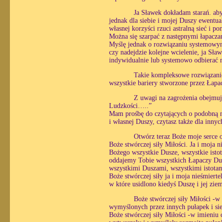
Ja Sławek dokładam starań. aby
jednak dla siebie i mojej Duszy ewentu
własnej korzyści rzuci astralną sieć i p
Można się szarpać z następnymi łapacza
Myślę jednak o rozwiązaniu systemowym.
czy nadejdzie kolejne wcielenie, ja Sła
indywidualnie lub systemowo odbierać m
Takie kompleksowe rozwiązanie
wszystkie bariery stworzone przez Łap
Z uwagi na zagrożenia obejmuj
Ludzkości…..”
Mam prośbę do czytających o podobną mo
i własnej Duszy, czytasz także dla innyc
Otwórz teraz Boże moje serce 
Boże stwórczej siły Miłości. Ja i moja 
Bożego wszystkie Dusze, wszystkie istoty
oddajemy Tobie wszystkich Łapaczy Du
wszystkimi Duszami, wszystkimi istotami
Boże stwórczej siły ja i moja nieśmierte
w które usidlono kiedyś Duszę i jej zie
Boże stwórczej siły Miłości -w 
wymyślonych przez innych pułapek i sieci
Boże stwórczej siły Miłości -w imieniu c