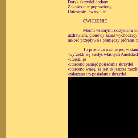
Dotyk skrzydeł dodany
Zakończenie poprawiony
Uniesienie -ćwiczenie
ĆWICZENIE
Moimi własnymi skrzydłami do
uzdrawiam, pionowy kanał wychodzący p
miłość przepływała pomiędzy piórami 
To proste ćwiczenie jest w sta
-wyrzekli się kiedyś własnych Anielskich
-utracili je
-utracono pamięć posiadania skrzydeł
-utracono wiarę, że jest to jeszcze możl
-zakazano im posiadania skrzydeł