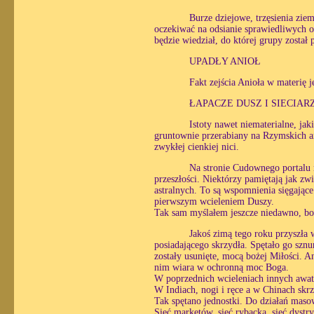
Burze dziejowe, trzęsienia zie
oczekiwać na odsianie sprawiedliwych 
będzie wiedział, do której grupy został 
UPADŁY ANIOŁ
Fakt zejścia Anioła w materię j
ŁAPACZE DUSZ I SIECIAR
Istoty nawet niematerialne, ja
gruntownie przerabiany na Rzymskich ar
zwykłej cienkiej nici.
Na stronie Cudownego portalu 
przeszłości. Niektórzy pamiętają jak zw
astralnych. To są wspomnienia sięgające
pierwszym wcieleniem Duszy.
Tak sam myślałem jeszcze niedawno, bo 
Jakoś zimą tego roku przyszła 
posiadającego skrzydła. Spętało go szn
zostały usunięte, mocą bożej Miłości. An
nim wiara w ochronną moc Boga.
W poprzednich wcieleniach innych awata
W Indiach, nogi i ręce a w Chinach skrz
Tak spętano jednostki. Do działań masow
Sieć marketów, sieć rybacka, sieć dystr