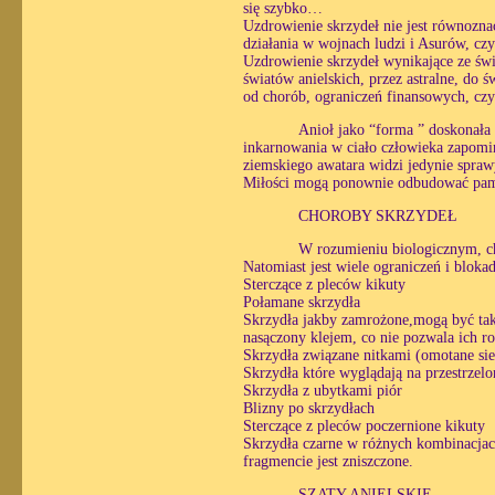
się szybko…
Uzdrowienie skrzydeł nie jest równozn
działania w wojnach ludzi i Asurów, czy
Uzdrowienie skrzydeł wynikające ze świ
światów anielskich, przez astralne, do
od chorób, ograniczeń finansowych, cz
Anioł jako “forma ” doskonała 
inkarnowania w ciało człowieka zapomi
ziemskiego awatara widzi jedynie spraw
Miłości mogą ponownie odbudować pami
CHOROBY SKRZYDEŁ
W rozumieniu biologicznym, cho
Natomiast jest wiele ograniczeń i bloka
Sterczące z pleców kikuty
Połamane skrzydła
Skrzydła jakby zamrożone,mogą być takż
nasączony klejem, co nie pozwala ich r
Skrzydła związane nitkami (omotane sie
Skrzydła które wyglądają na przestrzelo
Skrzydła z ubytkami piór
Blizny po skrzydłach
Sterczące z pleców poczernione kikuty
Skrzydła czarne w różnych kombinacjach
fragmencie jest zniszczone.
SZATY ANIELSKIE