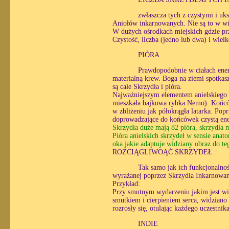
zwłaszcza tych z czystymi i uk
Aniołów inkarnowanych. Nie są to w wię
W dużych ośrodkach miejskich gdzie prze
Czystość, liczba (jedno lub dwa) i wiel
PIÓRA
Prawdopodobnie w ciałach ener
materialną krew. Boga na ziemi spotka
są całe Skrzydła i pióra.
Najważniejszym elementem anielskiego 
mieszkała bajkowa rybka Nemo). Końców
w zbliżeniu jak półokrągła latarka. Popr
doprowadzające do końcówek czystą ener
Skrzydła duże mają 82 pióra, skrzydła 
Pióra anielskich skrzydeł w sensie ana
oka jakie adaptuje widziany obraz do te
ROZCIĄGLIWOĄĆ SKRZYDEŁ
Tak samo jak ich funkcjonalność
wyrażanej poprzez Skrzydła Inkarnowan
Przykład:
Przy smutnym wydarzeniu jakim jest wi
smutkiem i cierpieniem serca, widziano
rozrosły się, otulając każdego uczestnika
INDIE