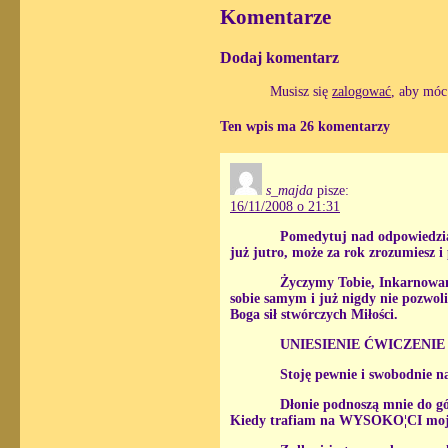
Komentarze
Dodaj komentarz
Musisz się
zalogować
, aby móc
Ten wpis ma 26 komentarzy
s_majda
pisze:
16/11/2008 o 21:31
Pomedytuj nad odpowiedzia
już jutro, może za rok zrozumiesz i 
Życzymy Tobie, Inkarnowany
sobie samym i już nigdy nie pozwoli
Boga sił stwórczych Miłości.
UNIESIENIE ĆWICZENIE
Stoję pewnie i swobodnie na
Dłonie podnoszą mnie do gór
Kiedy trafiam na WYSOKO¦CI moje