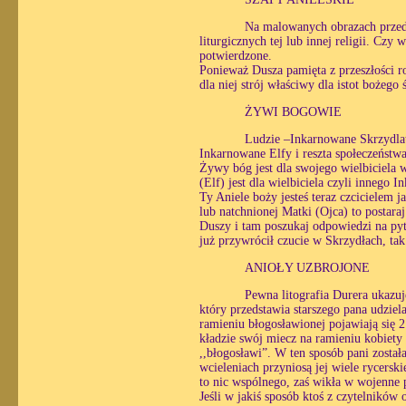
Na malowanych obrazach przeds
liturgicznych tej lub innej religii. Czy
potwierdzone.
Ponieważ Dusza pamięta z przeszłości ro
dla niej strój właściwy dla istot bożego 
ŻYWI BOGOWIE
Ludzie –Inkarnowane Skrzydlat
Inkarnowane Elfy i reszta społeczeństwa
Żywy bóg jest dla swojego wielbiciela 
(Elf) jest dla wielbiciela czyli innego 
Ty Aniele boży jesteś teraz czcicielem
lub natchnionej Matki (Ojca) to postara
Duszy i tam poszukaj odpowiedzi na py
już przywrócił czucie w Skrzydłach, tak
ANIOŁY UZBROJONE
Pewna litografia Durera ukazuj
który przedstawia starszego pana udziel
ramieniu błogosławionej pojawiają się 
kładzie swój miecz na ramieniu kobiety
,,błogosławi”. W ten sposób pani został
wcieleniach przyniosą jej wiele rycers
to nic wspólnego, zaś wikła w wojenne pr
Jeśli w jakiś sposób ktoś z czytelników