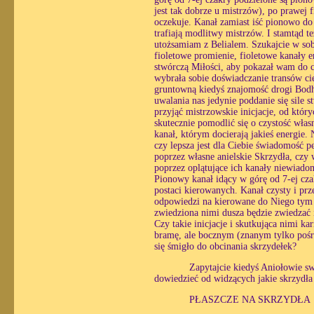
jest tak dobrze u mistrzów), po prawej f
oczekuje. Kanał zamiast iść pionowo d
trafiają modlitwy mistrzów. I stamtąd też
utożsamiam z Belialem. Szukajcie w sobi
fioletowe promienie, fioletowe kanały e
stwórczą Miłości, aby pokazał wam do 
wybrała sobie doświadczanie transów ci
gruntowną kiedyś znajomość drogi Bodhi
uwalania nas jedynie poddanie się sile 
przyjąć mistrzowskie inicjacje, od który
skutecznie pomodlić się o czystość włas
kanał, którym docierają jakieś energie.
czy lepsza jest dla Ciebie świadomość p
poprzez własne anielskie Skrzydła, czy
poprzez oplątujące ich kanały niewiado
Pionowy kanał idący w górę od 7-ej cza
postaci kierowanych. Kanał czysty i pr
odpowiedzi na kierowane do Niego tym 
zwiedziona nimi dusza będzie zwiedzać 
Czy takie inicjacje i skutkująca nimi 
bramę, ale bocznym (znanym tylko poś
się śmigło do obcinania skrzydełek?
Zapytajcie kiedyś Aniołowie sw
dowiedzieć od widzących jakie skrzydła
PŁASZCZE NA SKRZYDŁA