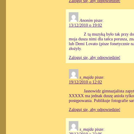
Zaloguj się, aby odpowiedzieć
Anonim
pisze:
13/12/2010 o 19:02
Z tą muzyką było tak przy do
moja dusza nimi dla tańca porusza, zn
lub Demi Lovato (pisze fonetycznie na
złożyły.
Zaloguj się, aby odpowiedzieć
s_majda
pisze:
19/12/2010 o 12:02
Jasnowidz gimnazjalista zap
XXXXX ma jednak duszę anioła tylko 
postępowania. Publikuje fotografie sam
Zaloguj się, aby odpowiedzieć
s_majda
pisze: