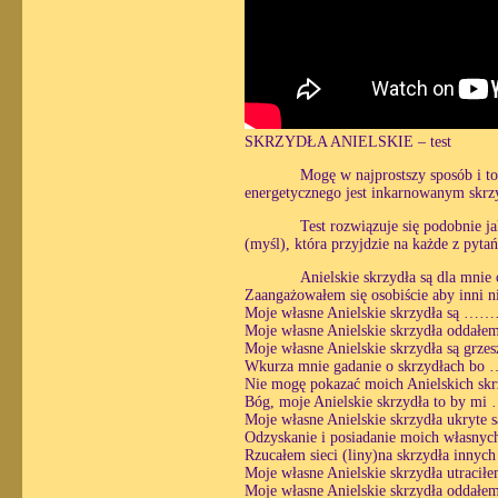
SKRZYDŁA ANIELSKIE – test
Mogę w najprostszy sposób i t
energetycznego jest inkarnowanym skr
Test rozwiązuje się podobnie j
(myśl), która przyjdzie na każde z pyt
Anielskie skrzydła są dla mn
Zaangażowałem się osobiście aby inni 
Moje własne Anielskie skrzydła są …
Moje własne Anielskie skrzydła odda
Moje własne Anielskie skrzydła są gr
Wkurza mnie gadanie o skrzydłach b
Nie mogę pokazać moich Anielskich s
Bóg, moje Anielskie skrzydła to by 
Moje własne Anielskie skrzydła ukryt
Odzyskanie i posiadanie moich własnych
Rzucałem sieci (liny)na skrzydła inn
Moje własne Anielskie skrzydła utrac
Moje własne Anielskie skrzydła odda