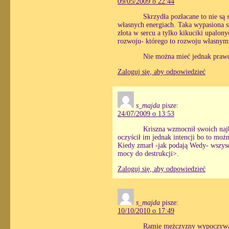
09/05/2009 o 22:44
Skrzydła pozłacane to nie są
własnych energiach. Taka wypasiona
złota w sercu a tylko kikuciki upalony
rozwoju- którego to rozwoju własnymi
Nie można mieć jednak prawdz
Zaloguj się, aby odpowiedzieć
s_majda
pisze:
24/07/2009 o 13:53
Kriszna wzmocnił swoich najb
oczyścił im jednak intencji bo to możn
Kiedy zmarł -jak podają Wedy- wszyscy
mocy do destrukcji>.
Zaloguj się, aby odpowiedzieć
s_majda
pisze:
10/10/2010 o 17:49
Ramię mężczyzny wypoczywaj