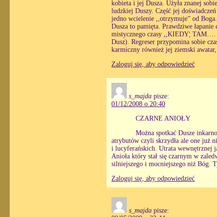
kobieta i jej Dusza. Użyła znanej so
ludzkiej Duszy. Część jej doświadczeń
jedno wcielenie ,,otrzymuje” od Boga
Dusza to pamięta. Prawdziwe łapanie
mistycznego czasy ,,KIEDY¦ TAM…. bo
Dusz). Regreser przypomina sobie cza
karmiczny również jej ziemski awatar,
Zaloguj się, aby odpowiedzieć
s_majda
pisze:
01/12/2008 o 20:40
CZARNE ANIOŁY
Można spotkać Dusze inkarno
atrybutów czyli skrzydła ale one już 
i lucyferańskich. Utrata wewnętrznej 
Anioła który stał się czarnym w zaled
silniejszego i mocniejszego niż Bóg.
Zaloguj się, aby odpowiedzieć
s_majda
pisze: