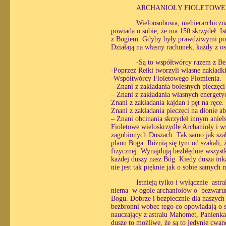
ARCHANIOŁY FIOLETOWE
Wieloosobowa, niehierarchicz
powiada o sobie, że ma 150 skrzydeł. Is
z Bogiem. Gdyby były prawdziwymi pośr
Działają na własny rachunek, każdy z os
-Są to współtwórcy razem z Bel
-Poprzez Reiki tworzyli własne nakładki
-Współtwórcy Fioletowego Płomienia.
– Znani z zakładania bolesnych pieczęci
– Znani z zakładania własnych energetyc
Znani z zakładania kajdan i pęt na ręce.
Znani z zakładania pieczęci na dłonie ab
– Znani obcinania skrzydeł innym anie
Fioletowe wieloskrzydłe Archanioły i w
zagubionych Duszach. Tak samo jak szaka
planu Boga. Różnią się tym od szakali, 
fizycznej. Wynajdują bezbłędnie wszystk
każdej duszy nasz Bóg. Kiedy dusza inka
nie jest tak pięknie jak o sobie samych
Istnieją tylko i wyłącznie astr
niema w ogóle archaniołów o bezwarunk
Bogu. Dobrze i bezpiecznie dla naszych
bezbronni wobec tego co opowiadają o s
nauczający z astralu Mahomet, Panienka 
dusze to możliwe, że są to jedynie cwane