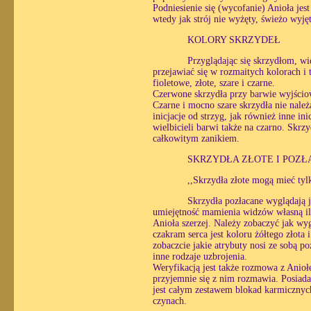
Podniesienie się (wycofanie) Anioła jes
wtedy jak strój nie wyżęty, świeżo wyję
KOLORY SKRZYDEŁ
Przyglądając się skrzydłom, wi
przejawiać się w rozmaitych kolorach i 
fioletowe, złote, szare i czarne.
Czerwone skrzydła przy barwie wyjścio
Czarne i mocno szare skrzydła nie należą
inicjacje od strzyg, jak również inne in
wielbicieli barwi także na czarno. Skrz
całkowitym zanikiem.
SKRZYDŁA ZŁOTE I POZ
,,Skrzydła złote mogą mieć tyl
Skrzydła pozłacane wyglądają j
umiejętność mamienia widzów własną ilu
Anioła szerzej. Należy zobaczyć jak wygl
czakram serca jest koloru żółtego złota
zobaczcie jakie atrybuty nosi ze sobą p
inne rodzaje uzbrojenia.
Weryfikacją jest także rozmowa z Anio
przyjemnie się z nim rozmawia. Posiada
jest całym zestawem blokad karmicznyc
czynach.