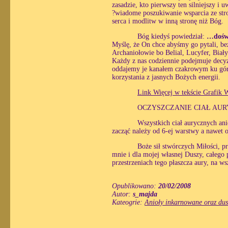
zasadzie, kto pierwszy ten silniejszy i
?wiadome poszukiwanie wsparcia ze stron
serca i modlitw w inną stronę niż Bóg.
Bóg kiedyś powiedział:
…doświ
Myślę, że On chce abyśmy go pytali, bez
Archaniołowie bo Belial, Lucyfer, Biały 
Każdy z nas codziennie podejmuje decyz
oddajemy je kanałem czakrowym ku górz
korzystania z jasnych Bożych energii.
Link Więcej w tekście Grafik W
OCZYSZCZANIE CIAŁ AU
Wszystkich ciał aurycznych ani
zacząć należy od 6-ej warstwy a nawet o
Boże sił stwórczych Miłości, pr
mnie i dla mojej własnej Duszy, całego 
przestrzeniach tego płaszcza aury, na w
Opublikowano:
20/02/2008
Autor:
s_majda
Kateogrie:
Anioły inkarnowane oraz dus