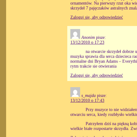
ornamentów. Na pierwszy rzut oka wida
skrzydeł 7 pajęczaków astralnych znal
Zaloguj się, aby odpowiedzieć
Anonim
pisze:
13/12/2010 o 17:23
na otwarcie skrzydeł dobrze u
muzyka sprawia dla serca dziecieca ra
normalne dni Bryan Adams – Everything 
rytm trakcie sie otwierania
Zaloguj się, aby odpowiedzieć
s_majda
pisze:
13/12/2010 o 17:43
Przy muzyce to nie widziałe
otwarciu serca, kiedy rozbłysło wielk
Patrzyłem dziś na piękną kobi
wielkie białe rozpostarte skrzydła. Z