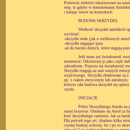
Ponieważ niektóre inkarnowane na naszej
stóp, to gdyby w domniemanej Anielskiej
i kalając nawet na krzaczkach.
BUDOWA SKRZYDEŁ
Wielkość skrzydeł anielskich 
wyróżnić:
-skrzydła małe (jak u rzeźbionych amo
-skrzydła sięgające pasa
-aż do bardzo dużych, które sięgają poza
Jeśli masz już świadomość swoi
momencie. Odczuwasz je jako część siebie
zabrudzone. Pojawia się świadomość ew
Skrzydła reagują na stan naszych emocji
wyjściowego. Skrzydła zbudowane są z e
np. z ciałem eterycznym lub astralnym
którym cała budowa skrzydeł się opiera
czyste.
INICJACJE
Pobyt Skrzydlatego Anioła na 
ostrej brzytwie. Omsknie się Anioł za b
kość skrzydlatego ramienia. Jak za bar
Dla potrzeb tego art. zbadano kilku mis
czystej boskiej ochrony, bo i po co sko
górę od 7-ej czakry podzielone są piono