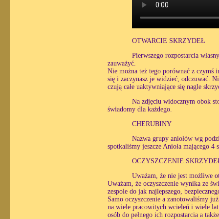
OTWARCIE SKRZYDEŁ
Pierwszego rozpostarcia własny
zauważyć.
Nie można też tego porównać z czymś in
się i zaczynasz je widzieć, odczuwać. N
czują całe uaktywniające się nagle skrzy
Na zdjęciu widocznym obok sto
świadomy dla każdego.
CHERUBINY
Nazwa grupy aniołów wg podzia
spotkaliśmy jeszcze Anioła mającego 4 
OCZYSZCZENIE SKRZYDE
Uważam, że nie jest możliwe ot
Uważam, że oczyszczenie wynika ze świ
zespole do jak najlepszego, bezpieczneg
Samo oczyszczenie a zanotowaliśmy już 
na wiele pracowitych wcieleń i wiele la
osób do pełnego ich rozpostarcia a takż