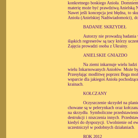
konkretnego boskiego Anioła. Domniemam
materię może być prawdziwą Anielską 
Nawet jeśli koncepcja jest błędna, to 
Anioła (Anielskiej Nadświadomości), d
BADANIE SKRZYDEŁ
Autorzy nie prowadzą badania w
śląskich regreserów są tacy którzy ucz
Zajęcia prowadzi osoba z Ukrainy.
ANIELSKIE GNIAZDO
Na ziemi inkarnuje wielu ludzi
wielu Inkarnowanych Aniołów. Może być
Przesyłając modlitwę poprzez Boga moż
wsparcie dla jakiegoś Anioła pochodzące
krainach.
KOŁCZANY
Oczyszczenie skrzydeł na plani
chowane są w pelerynkach oraz kołczan
na skrzydła. Symboliczne przedstawieni
destrukcji i niszczenia innych. Przedst
kiedyś do dyspozycji. Uwolnienie od ew
uczestniczył w podobnych działaniach.
ROK 2012