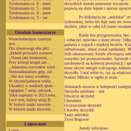
Tytułomania cz. 6 - inten
skrzydłach została ponownie wyrażona. 
Tytułomania cz. 5 - inten
pojawią się dużo lepsze i szersze opraco
Tytułomania cz. 4 - inten
Po kliknięciu na ,,anielskie” 
Tytułomania cz. 3 – int
żydowskiej, która nie daje nam nic now
duchów, jakie w całej ich masie uważam
Ostatnie komentarze
Kiedy bez przygotowania, bez 
Wszechobecnym czarnym
i zobaczyć zjawisko z innej strony. Odp
stro...
gadania o wąsach i męskiej brodzie. Ka
Dla równowagi obu płci. ...
odbudowano, temat został zamknięty. Min
„Dekolt prowadzi rozmow...
Jeśli inkarnowany Aniele afirmujesz sob
,,Noszę taki biustonosz, ...
wszystko już przepracowałeś. Sprawdź n
Przy którejś terapii ant...
zarobionych na kobiecej prostytucji i s
,,Anatomia rozwodów wied...
masz ukryte energie walczącego żołnier
Homoseksualizm geja, zal...
skrzydła. Ustal sobie to, czy są właści
,,Nie ucz starej wiedźmy ...
boskiej Miłości w ogóle je masz.
W chrześcijaństwie wielu...
Ukraińcy w mediach społe...
Almanach omawia w kolejności następuj
Oglądam 7 serię, odcinek...
Skrzydła anielskie – test
Tekst napisany w 2023 roku...
Otwarcie skrzydeł
Lecz tym, którzy ufają B...
Cherubiny
W historii nauki niewiele ...
Oczyszczenie skrzydeł
W historii nauki niewiele ...
Choroby skrzydeł
Szaty anielskie
Żywi Bogowie
Logowanie
Anioły uzbrojone
Login: