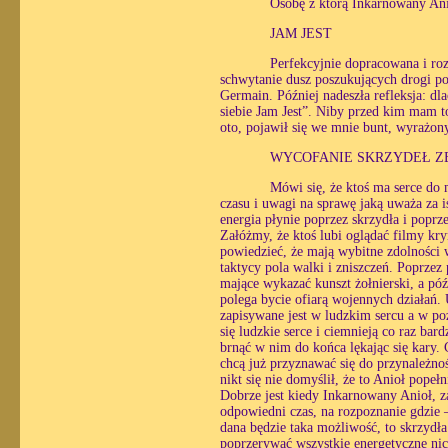
Osobę z którą Inkarnowany Ani
JAM JEST
Perfekcyjnie dopracowana i roz
schwytanie dusz poszukujących drogi po
Germain. Później nadeszła refleksja: dl
siebie Jam Jest”. Niby przed kim mam t
oto, pojawił się we mnie bunt, wyrażo
WYCOFANIE SKRZYDEŁ Z
Mówi się, że ktoś ma serce do m
czasu i uwagi na sprawę jaką uważa za i
energia płynie poprzez skrzydła i poprz
Załóżmy, że ktoś lubi oglądać filmy kr
powiedzieć, że mają wybitne zdolności w
taktycy pola walki i zniszczeń. Poprzez
mające wykazać kunszt żołnierski, a póź
polega bycie ofiarą wojennych działań. 
zapisywane jest w ludzkim sercu a w p
się ludzkie serce i ciemnieją co raz ba
brnąć w nim do końca lękając się kary.
chcą już przyznawać się do przynależnoś
nikt się nie domyślił, że to Anioł popełni
Dobrze jest kiedy Inkarnowany Anioł, za
odpowiedni czas, na rozpoznanie gdzie –
dana będzie taka możliwość, to skrzydła
poprzerywać wszystkie energetyczne nic