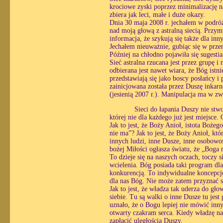
krociowe zyski poprzez minimalizację n
zbiera jak leci, małe i duże okazy.
Dnia 30 maja 2008 r. jechałem w podróż
nad moją głową z astralną siecią. Przym
informacja, że szykują się także dla inn
Jechałem nieuważnie, gubiąc się w prze
Później na chłodno pojawiła się sugesti
Sieć astralna rzucana jest przez grupę i
odbierana jest nawet wiara, że Bóg istni
przedstawiają się jako boscy posłańcy i
zainicjowana została przez Duszę inka
(jesienią 2007 r.). Manipulacja ma w z
Sieci do łapania Duszy nie stw
której nie dla każdego już jest miejsce.
Jak to jest, że Boży Anioł, istota Bożeg
nie ma”? Jak to jest, że Boży Anioł, kt
innych ludzi, inne Dusze, inne osobowoś
bożej Miłości ogłasza światu, że „Boga 
To dzieje się na naszych oczach, toczy si
wcielenia. Bóg posiada taki program dla
konkurencją. To indywidualne koncepcj
dla nas Bóg. Nie może zatem przyznać s
Jak to jest, że władza tak uderza do gł
siebie. Tu są walki o inne Dusze tu jes
uznało, że o Bogu lepiej nie mówić inn
otwarty czakram serca. Kiedy władzę nad
zapłacić uległością Duszy.