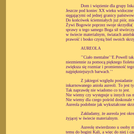
Dom i więzienie dla grupy In
Jeszcze pod koniec XX wieku widoczne by
sięgającymi od jednej granicy państwowe
Do końcówek ściemniałych już piór, miel
Żywi Bogowie poprzez swoje skrzydła( p
sprawy u tego samego Boga sił stwórczy
w świecie materialnym, światach anielsk
prawość i bosko czystą biel swoich skrz
AUREOLA
’’Ciało mentalne’‘E.Powell tak
niezmiennie za pomocą pięknego fioletow
zwiększa się rozmiar i promienność teg
najpiękniejszych barwach.’‘
Z jakiegoś względu posiadanie 
inkarnowanego anioła aureoli. To jest t
Tak naprawdę nie wiadomo co to jest.
Nie wiemy czy występuje u innych ras n
Nie wiemy dla czego pośród doskonale w
Aureola podobnie jak wykształcone skrz
Zakładamy, że aureola jest okr
żyjącej w świecie materialnym.
Aureolę stwierdzono u osoby ma
temu do bogini Kali, a więc do niej i 