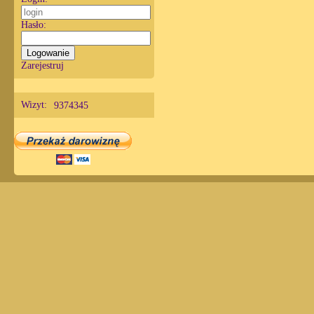
Hasło:
Zarejestruj
Wizyt:
9374345