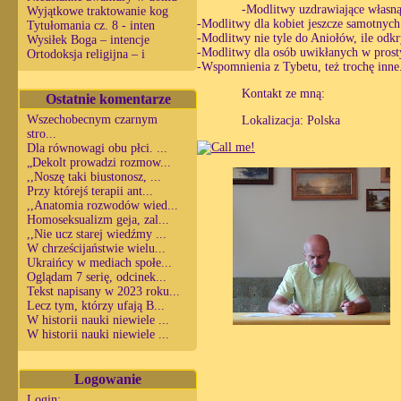
-Modlitwy uzdrawiające własną 
Wyjątkowe traktowanie kog
-Modlitwy dla kobiet jeszcze samotnych
Tytułomania cz. 8 - inten
-Modlitwy nie tyle do Aniołów, ile odk
Wysiłek Boga – intencje
-Modlitwy dla osób uwikłanych w prosty
Ortodoksja religijna – i
-Wspomnienia z Tybetu, też trochę inne
Kontakt ze mną:
Ostatnie komentarze
Wszechobecnym czarnym
Lokalizacja: Polska
stro...
Dla równowagi obu płci. ...
„Dekolt prowadzi rozmow...
,,Noszę taki biustonosz, ...
Przy którejś terapii ant...
,,Anatomia rozwodów wied...
Homoseksualizm geja, zal...
,,Nie ucz starej wiedźmy ...
W chrześcijaństwie wielu...
Ukraińcy w mediach społe...
Oglądam 7 serię, odcinek...
Tekst napisany w 2023 roku...
Lecz tym, którzy ufają B...
W historii nauki niewiele ...
W historii nauki niewiele ...
Logowanie
Login: