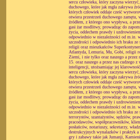
sercu człowieka, który zaczyna wierzyć
duchowego, które jak mgła zakrywa źró
których człowiek oddaje cześć wytworo
otwiera przestrzeń duchowego zamętu, w 
źródłem, z którego ono wypływa, a prze
gasi żar modlitwy, prowadząc do zapomn
życia, oddechem prawdy i uzdrowieniem 
odpowiednio w niezależności od m.in. wo
szczodrości i odpowiednio ich braku ze
religii oraz mieszkańców Superkontynen
Atlantyda, Lemuria, Mu, Gobi, religii r
Ziemi, i nie tylko oraz naszego a prze
15. oraz naszego a przez nas cudzego z
inteligencji, utożsamiając jej klarowno
sercu człowieka, który zaczyna wierzyć
duchowego, które jak mgła zakrywa źró
których człowiek oddaje cześć wytworo
otwiera przestrzeń duchowego zamętu, w 
źródłem, z którego ono wypływa, a prze
gasi żar modlitwy, prowadząc do zapomn
życia, oddechem prawdy i uzdrowieniem 
odpowiednio w niezależności od m.in. wo
szczodrości i odpowiednio ich braku ze 
terrorystów, szantażystów, sędziów, pr
pracodawców, współpracowników, klient
posłańców, notariuszy, sekretarzy, wład
destrukcyjnych wynalazków i praktyk a w
gry i zabawy takie jak Jumanji, Kamieni