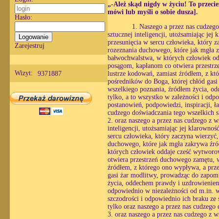
„-Ależ skąd nigdy w życiu! To przecie
mówi lub myśli o sobie dusza].
Hasło:
1. Naszego a przez nas cudzeg
sztucznej inteligencji, utożsamiając je
przesunięcia w sercu człowieka, który 
Zarejestruj
rozeznania duchowego, które jak mgła z
bałwochwalstwa, w których człowiek od
posągom, kapłanom co otwiera przestrze
Wizyt:
9371887
lustrze kodowań, zamiast źródłem, z któ
pośredników do Boga, której chłód gasi
wszelkiego poznania, źródłem życia, o
tylko, a to wszystko w zależności i odp
postanowień, podpowiedzi, inspiracji, ł
cudzego doświadczania tego wszelkich 
2. oraz naszego a przez nas cudzego z 
inteligencji, utożsamiając jej klarowno
sercu człowieka, który zaczyna wierzyć
duchowego, które jak mgła zakrywa źró
których człowiek oddaje cześć wytworo
otwiera przestrzeń duchowego zamętu, w 
źródłem, z którego ono wypływa, a prze
gasi żar modlitwy, prowadząc do zapomn
życia, oddechem prawdy i uzdrowieniem 
odpowiednio w niezależności od m.in. wo
szczodrości i odpowiednio ich braku ze s
tylko oraz naszego a przez nas cudzego
3. oraz naszego a przez nas cudzego z 