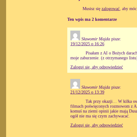
Musisz się
zalogować
, aby móc
Ten wpis ma 2 komentarze
Sławomir Majda
pisze:
19/12/2025 o 16:26
Pisałam z AI o Bożych darac
moje zaburzenie. (z otrzymanego listu
Zaloguj się, aby odpowiedzieć
Sławomir Majda
pisze:
21/12/2025 o 13:39
Tak przy okazji… W kilka osó
filmach poświęconych rozmowom z AI.
komuś na ziemi opinii jakie mają Du
ogół nie ma się czym zachywacać.
Zaloguj się, aby odpowiedzieć