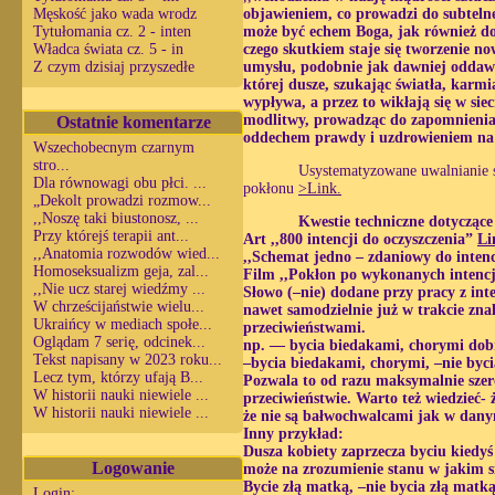
Męskość jako wada wrodz
objawieniem, co prowadzi do subtelneg
Tytułomania cz. 2 - inten
może być echem Boga, jak również do
Władca świata cz. 5 - in
czego skutkiem staje się tworzenie 
Z czym dzisiaj przyszedłe
umysłu, podobnie jak dawniej oddaw
której dusze, szukając światła, karmi
wypływa, a przez to wikłają się w sie
Ostatnie komentarze
modlitwy, prowadząc do zapomnienia o
oddechem prawdy i uzdrowieniem na 
Wszechobecnym czarnym
stro...
Usystematyzowane uwalnianie si
Dla równowagi obu płci. ...
pokłonu
>Link.
„Dekolt prowadzi rozmow...
,,Noszę taki biustonosz, ...
Kwestie techniczne dotyczące
Przy którejś terapii ant...
Art ,,800 intencji do oczyszczenia”
Li
,,Anatomia rozwodów wied...
,,Schemat jedno – zdaniowy do intenc
Homoseksualizm geja, zal...
Film ,,Pokłon po wykonanych intenc
,,Nie ucz starej wiedźmy ...
Słowo (–nie) dodane przy pracy z int
W chrześcijaństwie wielu...
nawet samodzielnie już w trakcie zna
Ukraińcy w mediach społe...
przeciwieństwami.
Oglądam 7 serię, odcinek...
np. — bycia biedakami, chorymi dobr
Tekst napisany w 2023 roku...
–bycia biedakami, chorymi, –nie byc
Lecz tym, którzy ufają B...
Pozwala to od razu maksymalnie szer
W historii nauki niewiele ...
przeciwieństwie. Warto też wiedzieć-
W historii nauki niewiele ...
że nie są bałwochwalcami jak w dan
Inny przykład:
Dusza kobiety zaprzecza byciu kiedyś
Logowanie
może na zrozumienie stanu w jakim s
Bycie złą matką, –nie bycia złą matk
Login: