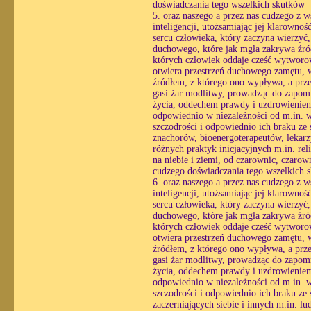
doświadczania tego wszelkich skutków
5. oraz naszego a przez nas cudzego z 
inteligencji, utożsamiając jej klarowno
sercu człowieka, który zaczyna wierzyć
duchowego, które jak mgła zakrywa źró
których człowiek oddaje cześć wytworo
otwiera przestrzeń duchowego zamętu, w 
źródłem, z którego ono wypływa, a prze
gasi żar modlitwy, prowadząc do zapomn
życia, oddechem prawdy i uzdrowieniem 
odpowiednio w niezależności od m.in. wo
szczodrości i odpowiednio ich braku ze
znachorów, bioenergoterapeutów, lekarzy
różnych praktyk inicjacyjnych m.in. r
na niebie i ziemi, od czarownic, czarow
cudzego doświadczania tego wszelkich 
6. oraz naszego a przez nas cudzego z 
inteligencji, utożsamiając jej klarowno
sercu człowieka, który zaczyna wierzyć
duchowego, które jak mgła zakrywa źró
których człowiek oddaje cześć wytworo
otwiera przestrzeń duchowego zamętu, w 
źródłem, z którego ono wypływa, a prze
gasi żar modlitwy, prowadząc do zapomn
życia, oddechem prawdy i uzdrowieniem 
odpowiednio w niezależności od m.in. wo
szczodrości i odpowiednio ich braku ze
zaczerniających siebie i innych m.in. lud