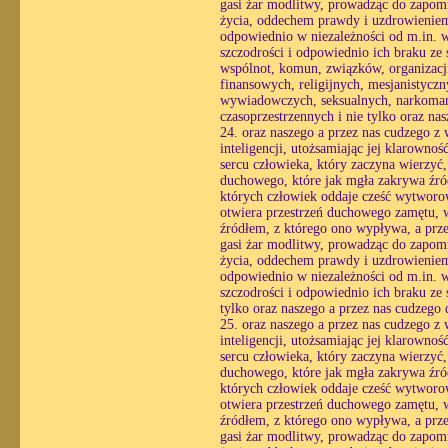
gasi żar modlitwy, prowadząc do zapomn
życia, oddechem prawdy i uzdrowieniem 
odpowiednio w niezależności od m.in. wo
szczodrości i odpowiednio ich braku ze 
wspólnot, komun, związków, organizacj
finansowych, religijnych, mesjanistycz
wywiadowczych, seksualnych, narkomań
czasoprzestrzennych i nie tylko oraz n
24. oraz naszego a przez nas cudzego z
inteligencji, utożsamiając jej klarowno
sercu człowieka, który zaczyna wierzyć
duchowego, które jak mgła zakrywa źró
których człowiek oddaje cześć wytworo
otwiera przestrzeń duchowego zamętu, w 
źródłem, z którego ono wypływa, a prze
gasi żar modlitwy, prowadząc do zapomn
życia, oddechem prawdy i uzdrowieniem 
odpowiednio w niezależności od m.in. wo
szczodrości i odpowiednio ich braku ze 
tylko oraz naszego a przez nas cudzego
25. oraz naszego a przez nas cudzego z
inteligencji, utożsamiając jej klarowno
sercu człowieka, który zaczyna wierzyć
duchowego, które jak mgła zakrywa źró
których człowiek oddaje cześć wytworo
otwiera przestrzeń duchowego zamętu, w 
źródłem, z którego ono wypływa, a prze
gasi żar modlitwy, prowadząc do zapomn