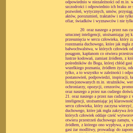
odpowiednio w niezależności od m.in. wo
szczodrości i odpowiednio ich braku ze
pozwoleń, wytycznych, umów, przysiąg,
aktów, porozumień, traktatów i nie tyl
ofiar, świadków i wyznawców i nie tylk
20. oraz naszego a przez nas c
sztucznej inteligencji, utożsamiając je
przesunięcia w sercu człowieka, który 
rozeznania duchowego, które jak mgła z
bałwochwalstwa, w których człowiek od
posągom, kapłanom co otwiera przestrze
lustrze kodowań, zamiast źródłem, z któ
pośredników do Boga, której chłód gasi
wszelkiego poznania, źródłem życia, o
tylko, a to wszystko w zależności i odp
postanowień, podpowiedzi, inspiracji, ł
licencjonowanych m.in. strażników, we
ochroniarzy, opozycji, cenzorów, promot
oraz naszego a przez nas cudzego doświ
21. oraz naszego a przez nas cudzego z
inteligencji, utożsamiając jej klarowno
sercu człowieka, który zaczyna wierzyć
duchowego, które jak mgła zakrywa źró
których człowiek oddaje cześć wytworo
otwiera przestrzeń duchowego zamętu, w 
źródłem, z którego ono wypływa, a prze
gasi żar modlitwy, prowadząc do zapomn