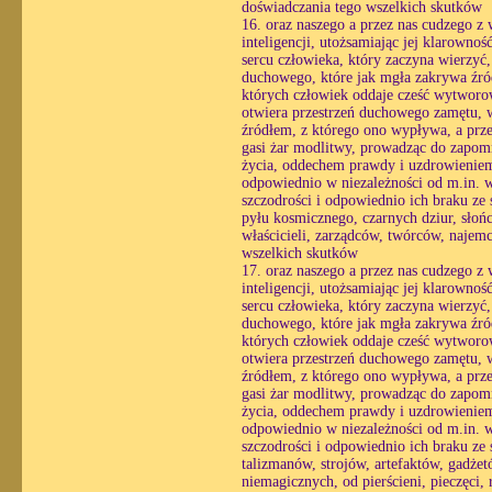
doświadczania tego wszelkich skutków
16. oraz naszego a przez nas cudzego z
inteligencji, utożsamiając jej klarowno
sercu człowieka, który zaczyna wierzyć
duchowego, które jak mgła zakrywa źró
których człowiek oddaje cześć wytworo
otwiera przestrzeń duchowego zamętu, w 
źródłem, z którego ono wypływa, a prze
gasi żar modlitwy, prowadząc do zapomn
życia, oddechem prawdy i uzdrowieniem 
odpowiednio w niezależności od m.in. wo
szczodrości i odpowiednio ich braku ze 
pyłu kosmicznego, czarnych dziur, słońc
właścicieli, zarządców, twórców, najem
wszelkich skutków
17. oraz naszego a przez nas cudzego z
inteligencji, utożsamiając jej klarowno
sercu człowieka, który zaczyna wierzyć
duchowego, które jak mgła zakrywa źró
których człowiek oddaje cześć wytworo
otwiera przestrzeń duchowego zamętu, w 
źródłem, z którego ono wypływa, a prze
gasi żar modlitwy, prowadząc do zapomn
życia, oddechem prawdy i uzdrowieniem 
odpowiednio w niezależności od m.in. wo
szczodrości i odpowiednio ich braku ze 
talizmanów, strojów, artefaktów, gadż
niemagicznych, od pierścieni, pieczęci, 