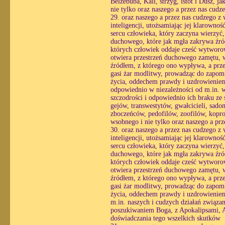
Belzebuba, Kali, strzyg, istot i Dusz, 
nie tylko oraz naszego a przez nas cud
29. oraz naszego a przez nas cudzego z
inteligencji, utożsamiając jej klarowno
sercu człowieka, który zaczyna wierzyć
duchowego, które jak mgła zakrywa źró
których człowiek oddaje cześć wytworo
otwiera przestrzeń duchowego zamętu, w 
źródłem, z którego ono wypływa, a prze
gasi żar modlitwy, prowadząc do zapomn
życia, oddechem prawdy i uzdrowieniem 
odpowiednio w niezależności od m.in. wo
szczodrości i odpowiednio ich braku ze s
gejów, transwestytów, gwałcicieli, sad
zboczeńców, pedofilów, zoofilów, kopr
wsobnego i nie tylko oraz naszego a pr
30. oraz naszego a przez nas cudzego z
inteligencji, utożsamiając jej klarowno
sercu człowieka, który zaczyna wierzyć
duchowego, które jak mgła zakrywa źró
których człowiek oddaje cześć wytworo
otwiera przestrzeń duchowego zamętu, w 
źródłem, z którego ono wypływa, a prze
gasi żar modlitwy, prowadząc do zapomn
życia, oddechem prawdy i uzdrowieniem 
m.in. naszych i cudzych działań związ
poszukiwaniem Boga, z Apokalipsami, Ar
doświadczania tego wszelkich skutków