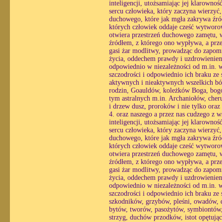
inteligencji, utożsamiając jej klarowno
sercu człowieka, który zaczyna wierzyć
duchowego, które jak mgła zakrywa źró
których człowiek oddaje cześć wytworo
otwiera przestrzeń duchowego zamętu, w 
źródłem, z którego ono wypływa, a prze
gasi żar modlitwy, prowadząc do zapomn
życia, oddechem prawdy i uzdrowieniem 
odpowiednio w niezależności od m.in. wo
szczodrości i odpowiednio ich braku ze 
aktywnych i nieaktywnych wszelkich bós
rodzin, Goauldów, koleżków Boga, bogó
tym astralnych m.in. Archaniołów, cheru
i drzew dusz, proroków i nie tylko ora
4. oraz naszego a przez nas cudzego z 
inteligencji, utożsamiając jej klarowno
sercu człowieka, który zaczyna wierzyć
duchowego, które jak mgła zakrywa źró
których człowiek oddaje cześć wytworo
otwiera przestrzeń duchowego zamętu, w 
źródłem, z którego ono wypływa, a prze
gasi żar modlitwy, prowadząc do zapomn
życia, oddechem prawdy i uzdrowieniem 
odpowiednio w niezależności od m.in. wo
szczodrości i odpowiednio ich braku ze 
szkodników, grzybów, pleśni, owadów, 
bytów, tworów, pasożytów, symbiontów, 
strzyg, duchów przodków, istot opętując