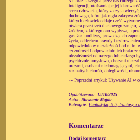
31. oraz naszego a przez nas cudzego z
inteligencji, utożsamiając jej klarowno
sercu człowieka, który zaczyna wierzyć
duchowego, które jak mgła zakrywa źró
których człowiek oddaje cześć wytworo
otwiera przestrzeń duchowego zamętu, w 
źródłem, z którego ono wypływa, a prze
gasi żar modlitwy, prowadząc do zapomn
życia, oddechem prawdy i uzdrowieniem 
odpowiednio w niezależności od m.in. wo
szczodrości i odpowiednio ich braku ze s
niezależności od naszego lub cudzego b
psychicznie-umysłowo, chorymi uleczaln
urazami, osobami niedomagającymi, cho
rozmaitych chorób, dolegliwości, ułomn
««
Poprzedni artykuł: Używanie AI w c
Opublikowano:
15/10/2025
Autor:
Sławomir Majda
Kateogrie:
Fantastyka, S-fi, Fantasy a 
Komentarze
Dodaj komentarz