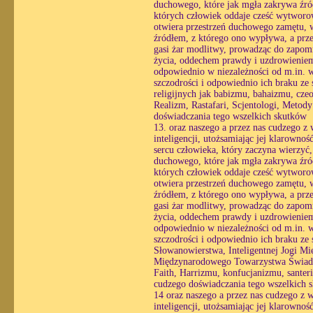
duchowego, które jak mgła zakrywa źró
których człowiek oddaje cześć wytworo
otwiera przestrzeń duchowego zamętu, w 
źródłem, z którego ono wypływa, a prze
gasi żar modlitwy, prowadząc do zapomn
życia, oddechem prawdy i uzdrowieniem 
odpowiednio w niezależności od m.in. wo
szczodrości i odpowiednio ich braku z
religijnych jak babizmu, bahaizmu, cz
Realizm, Rastafari, Scjentologi, Metody
doświadczania tego wszelkich skutków
13. oraz naszego a przez nas cudzego z
inteligencji, utożsamiając jej klarowno
sercu człowieka, który zaczyna wierzyć
duchowego, które jak mgła zakrywa źró
których człowiek oddaje cześć wytworo
otwiera przestrzeń duchowego zamętu, w 
źródłem, z którego ono wypływa, a prze
gasi żar modlitwy, prowadząc do zapomn
życia, oddechem prawdy i uzdrowieniem 
odpowiednio w niezależności od m.in. wo
szczodrości i odpowiednio ich braku z
Słowanowierstwa, Inteligentnej Jogi Mi
Międzynarodowego Towarzystwa Świado
Faith, Harrizmu, konfucjanizmu, santerii
cudzego doświadczania tego wszelkich 
14 oraz naszego a przez nas cudzego z 
inteligencji, utożsamiając jej klarowno