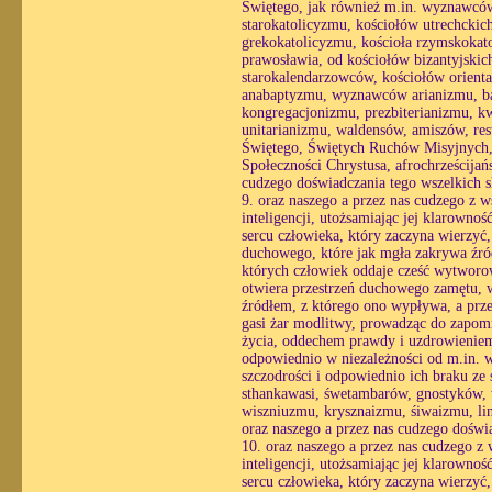
Świętego, jak również m.in. wyznawców,
starokatolicyzmu, kościołów utrechcki
grekokatolicyzmu, kościoła rzymskokat
prawosławia, od kościołów bizantyjsk
starokalendarzowców, kościołów orienta
anabaptyzmu, wyznawców arianizmu, ba
kongregacjonizmu, prezbiterianizmu, k
unitarianizmu, waldensów, amiszów, re
Świętego, Świętych Ruchów Misyjnych,
Społeczności Chrystusa, afrochrześcijań
cudzego doświadczania tego wszelkich 
9. oraz naszego a przez nas cudzego z 
inteligencji, utożsamiając jej klarowno
sercu człowieka, który zaczyna wierzyć
duchowego, które jak mgła zakrywa źró
których człowiek oddaje cześć wytworo
otwiera przestrzeń duchowego zamętu, w 
źródłem, z którego ono wypływa, a prze
gasi żar modlitwy, prowadząc do zapomn
życia, oddechem prawdy i uzdrowieniem 
odpowiednio w niezależności od m.in. wo
szczodrości i odpowiednio ich braku z
sthankawasi, śwetambarów, gnostyków,
wiszniuzmu, krysznaizmu, śiwaizmu, lin
oraz naszego a przez nas cudzego doświ
10. oraz naszego a przez nas cudzego z
inteligencji, utożsamiając jej klarowno
sercu człowieka, który zaczyna wierzyć