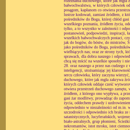
rozeznania duchowego, które jak mgła z
bałwochwalstwa, w których człowiek od
posągom, kapłanom co otwiera przestrze
lustrze kodowań, zamiast źródłem, z któ
pośredników do Boga, której chłód gasi
wszelkiego poznania, źródłem życia, o
tylko, a to wszystko w zależności i odp
postanowień, podpowiedzi, inspiracji, ł
wszelkich bałwochwalczych postaci, czy
jak do bogów, do bóstw, do mistrzów, Św
jako pośredników do Boga, pośredników 
wielbiących nas; oraz ze strony tych, 
sprawach, dla dobra naszego i odpowiedn
chcą się mścić na wszelkie sposoby i ni
28. oraz naszego a przez nas cudzego z
inteligencji, utożsamiając jej klarowno
sercu człowieka, który zaczyna wierzyć
duchowego, które jak mgła zakrywa źró
których człowiek oddaje cześć wytworo
otwiera przestrzeń duchowego zamętu, w 
źródłem, z którego ono wypływa, a prze
gasi żar modlitwy, prowadząc do zapomn
życia, oddechem prawdy i uzdrowieniem 
odpowiednio w niezależności od m.in. wo
szczodrości i odpowiednio ich braku ze
satanistycznych, lucyferańskich, wojen
biało-astralnych, grup płomieni, Ścież
nekromantów, istot mroku, istot ciemnoś