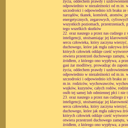
życia, oddechem prawdy i uzdrowieniem 
odpowiednio w niezależności od m.in. wo
szczodrości i odpowiednio ich braku ze
narządów, tkanek, komórek, atomów, pr
energetycznych, zegarowych, cyfrowych
wszystkich poziomach, przestrzeniach, p
tego wszelkich skutków
22. oraz naszego a przez nas cudzego z
inteligencji, utożsamiając jej klarowno
sercu człowieka, który zaczyna wierzyć
duchowego, które jak mgła zakrywa źró
których człowiek oddaje cześć wytworo
otwiera przestrzeń duchowego zamętu, w 
źródłem, z którego ono wypływa, a prze
gasi żar modlitwy, prowadząc do zapomn
życia, oddechem prawdy i uzdrowieniem 
odpowiednio w niezależności od m.in. wo
szczodrości i odpowiednio ich braku ze 
m.in. rodziców, wychowawców, wychowan
wujków, kuzynów, całych rodów, rodzin
osób tej samej lub odmiennej płci i nie
23. oraz naszego a przez nas cudzego z
inteligencji, utożsamiając jej klarowno
sercu człowieka, który zaczyna wierzyć
duchowego, które jak mgła zakrywa źró
których człowiek oddaje cześć wytworo
otwiera przestrzeń duchowego zamętu, w 
źródłem, z którego ono wypływa, a prze