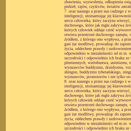
zbawienia, wyzwolenia, odkupienia osiąg
piekieł, rajów, czyśćców, światów astra
7. oraz naszego a przez nas cudzego z 
inteligencji, utożsamiając jej klarowno
sercu człowieka, który zaczyna wierzyć
duchowego, które jak mgła zakrywa źró
których człowiek oddaje cześć wytworo
otwiera przestrzeń duchowego zamętu, w 
źródłem, z którego ono wypływa, a prze
gasi żar modlitwy, prowadząc do zapomn
życia, oddechem prawdy i uzdrowieniem 
odpowiednio w niezależności od m.in. wo
szczodrości i odpowiednio ich braku ze
plemiennych, wielobustwa, animizmu, t
wyznawców buddyzmu, druidyzmu, voodoo
shingon, buddyzmu tybetańskiego, ningm
wyznawców, promotorów i nie tylko ora
8. oraz naszego a przez nas cudzego z 
inteligencji, utożsamiając jej klarowno
sercu człowieka, który zaczyna wierzyć
duchowego, które jak mgła zakrywa źró
których człowiek oddaje cześć wytworo
otwiera przestrzeń duchowego zamętu, w 
źródłem, z którego ono wypływa, a prze
gasi żar modlitwy, prowadząc do zapomn
życia, oddechem prawdy i uzdrowieniem 
odpowiednio w niezależności od m.in. wo
szczodrości i odpowiednio ich braku ze