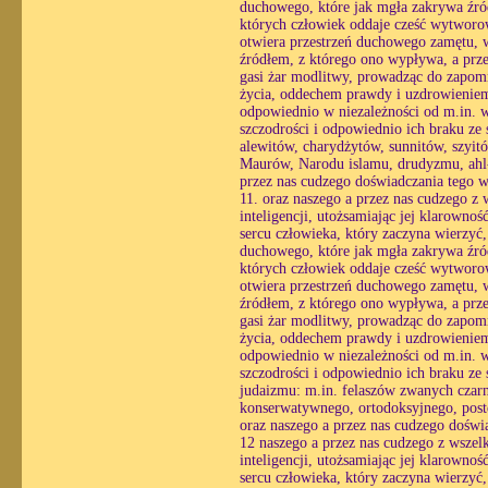
duchowego, które jak mgła zakrywa źró
których człowiek oddaje cześć wytworo
otwiera przestrzeń duchowego zamętu, w 
źródłem, z którego ono wypływa, a prze
gasi żar modlitwy, prowadząc do zapomn
życia, oddechem prawdy i uzdrowieniem 
odpowiednio w niezależności od m.in. wo
szczodrości i odpowiednio ich braku ze
alewitów, charydżytów, sunnitów, szyi
Maurów, Narodu islamu, drudyzmu, ahl-e
przez nas cudzego doświadczania tego 
11. oraz naszego a przez nas cudzego z
inteligencji, utożsamiając jej klarowno
sercu człowieka, który zaczyna wierzyć
duchowego, które jak mgła zakrywa źró
których człowiek oddaje cześć wytworo
otwiera przestrzeń duchowego zamętu, w 
źródłem, z którego ono wypływa, a prze
gasi żar modlitwy, prowadząc do zapomn
życia, oddechem prawdy i uzdrowieniem 
odpowiednio w niezależności od m.in. wo
szczodrości i odpowiednio ich braku ze
judaizmu: m.in. felaszów zwanych czar
konserwatywnego, ortodoksyjnego, post
oraz naszego a przez nas cudzego doświ
12 naszego a przez nas cudzego z wszel
inteligencji, utożsamiając jej klarowno
sercu człowieka, który zaczyna wierzyć