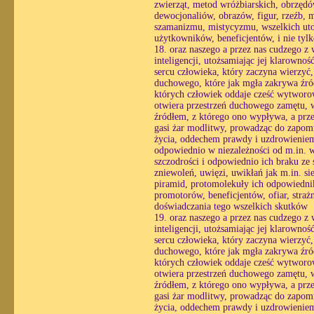
zwierząt, metod wróżbiarskich, obrzęd
dewocjonaliów, obrazów, figur, rzeźb, 
szamanizmu, mistycyzmu, wszelkich utop
użytkowników, beneficjentów, i nie tyl
18. oraz naszego a przez nas cudzego z
inteligencji, utożsamiając jej klarowno
sercu człowieka, który zaczyna wierzyć
duchowego, które jak mgła zakrywa źró
których człowiek oddaje cześć wytworo
otwiera przestrzeń duchowego zamętu, w 
źródłem, z którego ono wypływa, a prze
gasi żar modlitwy, prowadząc do zapomn
życia, oddechem prawdy i uzdrowieniem 
odpowiednio w niezależności od m.in. wo
szczodrości i odpowiednio ich braku ze 
zniewoleń, uwięzi, uwikłań jak m.in. si
piramid, protomolekuły ich odpowiednik
promotorów, beneficjentów, ofiar, stra
doświadczania tego wszelkich skutków
19. oraz naszego a przez nas cudzego z
inteligencji, utożsamiając jej klarowno
sercu człowieka, który zaczyna wierzyć
duchowego, które jak mgła zakrywa źró
których człowiek oddaje cześć wytworo
otwiera przestrzeń duchowego zamętu, w 
źródłem, z którego ono wypływa, a prze
gasi żar modlitwy, prowadząc do zapomn
życia, oddechem prawdy i uzdrowieniem 