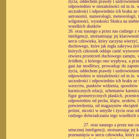
życia, oddechem prawdy i uzdrowieniem 
odpowiednio w niezależności od m.in. wo
szczodrości i odpowiednio ich braku ze 
astronomii, numerologii, meteorologii, 
wilgotności, wysokości Słońca na niebie
wszelkich skutków
26. oraz naszego a przez nas cudzego z
inteligencji, utożsamiając jej klarowno
sercu człowieka, który zaczyna wierzyć
duchowego, które jak mgła zakrywa źró
których człowiek oddaje cześć wytworo
otwiera przestrzeń duchowego zamętu, w 
źródłem, z którego ono wypływa, a prze
gasi żar modlitwy, prowadząc do zapomn
życia, oddechem prawdy i uzdrowieniem 
odpowiednio w niezależności od m.in. wo
szczodrości i odpowiednio ich braku ze
wzorców, punktów widzenia, sposobów r
karmicznych relacji, schematów karmicz
figur geometrycznych płaskich, przestrze
odpowiednio od pecha, klątw, uroków, li
potwierdzenia, od magazynów obciążeń 
próżni, nicości w umyśle i życiu oraz o
cudzego doświadczania tego wszelkich 
27. oraz naszego a przez nas c
sztucznej inteligencji, utożsamiając je
przesunięcia w sercu człowieka, który 