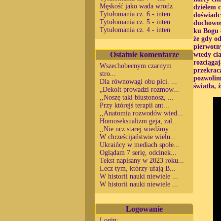
Męskość jako wada wrodz
dziełem c
Tytułomania cz. 6 - inten
doświadc
Tytułomania cz. 5 - inten
duchowośc
Tytułomania cz. 4 - inten
ku Bogu 
że gdy od
pierwotn
Ostatnie komentarze
wtedy ci
rozciągaj
Wszechobecnym czarnym
przekracz
stro...
pozwolim
Dla równowagi obu płci. ...
światła, 
„Dekolt prowadzi rozmow...
,,Noszę taki biustonosz, ...
Przy którejś terapii ant...
,,Anatomia rozwodów wied...
Homoseksualizm geja, zal...
,,Nie ucz starej wiedźmy ...
W chrześcijaństwie wielu...
Ukraińcy w mediach społe...
Oglądam 7 serię, odcinek...
Tekst napisany w 2023 roku...
Lecz tym, którzy ufają B...
W historii nauki niewiele ...
W historii nauki niewiele ...
Logowanie
Login: