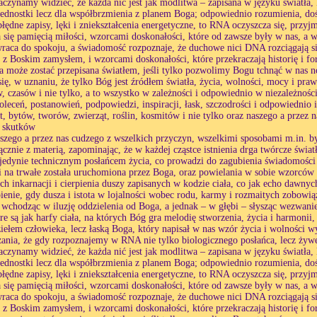
zaczynamy widzieć, że każda nić jest jak modlitwa – zapisana w języku światła,
ednostki lecz dla współbrzmienia z planem Boga; odpowiednio rozumienia, d
błędne zapisy, lęki i zniekształcenia energetyczne, to RNA oczyszcza się, prz
a się pamięcią miłości, wzorcami doskonałości, które od zawsze były w nas, a wt
raca do spokoju, a świadomość rozpoznaje, że duchowe nici DNA rozciągają si
s z Boskim zamysłem, i wzorcami doskonałości, które przekraczają historię i f
a może zostać przepisana światłem, jeśli tylko pozwolimy Bogu tchnąć w nas n
ię, w uznaniu, że tylko Bóg jest źródłem światła, życia, wolności, mocy i praw
 czasów i nie tylko, a to wszystko w zależności i odpowiednio w niezależności
poleceń, postanowień, podpowiedzi, inspiracji, łask, szczodrości i odpowiednio i
ot, bytów, tworów, zwierząt, roślin, kosmitów i nie tylko oraz naszego a przez
h skutków
aszego a przez nas cudzego z wszelkich przyczyn, wszelkimi sposobami m.in. by
znie z materią, zapominając, że w każdej cząstce istnienia drga twórcze świat
jedynie technicznym posłańcem życia, co prowadzi do zagubienia świadomości 
i na trwałe została uruchomiona przez Boga, oraz powielania w sobie wzorcó
ch inkarnacji i cierpienia duszy zapisanych w kodzie ciała, co jak echo dawnych 
pienie, gdy dusza i istota w lojalności wobec rodu, karmy i rozmaitych zobowiąza
 wchodząc w iluzję oddzielenia od Boga, a jednak – w głębi – słysząc wezwani
e są jak harfy ciała, na których Bóg gra melodię stworzenia, życia i harmonii
dziełem człowieka, lecz łaską Boga, który napisał w nas wzór życia i wolności
ania, że gdy rozpoznajemy w RNA nie tylko biologicznego posłańca, lecz żyw
zaczynamy widzieć, że każda nić jest jak modlitwa – zapisana w języku światła,
ednostki lecz dla współbrzmienia z planem Boga; odpowiednio rozumienia, d
błędne zapisy, lęki i zniekształcenia energetyczne, to RNA oczyszcza się, prz
a się pamięcią miłości, wzorcami doskonałości, które od zawsze były w nas, a wt
raca do spokoju, a świadomość rozpoznaje, że duchowe nici DNA rozciągają si
s z Boskim zamysłem, i wzorcami doskonałości, które przekraczają historię i f