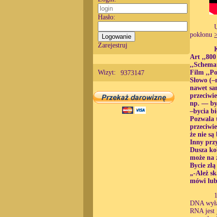
Hasło:
U
pokłonu
Zarejestruj
Art ,,800
,,Schema
Wizyt:
Film ,,P
9373147
Słowo (–n
nawet sa
przeciwi
np. — by
–bycia b
Pozwala 
przeciwie
że nie s
Inny prz
Dusza kob
może na 
Bycie złą
„-Ależ sk
mówi lub 
1
DNA wyłąc
RNA jest 