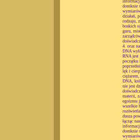
informacj
domknie s
wymiarów,
działań, 
rodzaju, 
boskich o
guru, mis
zarządców
doświadcz
4. oraz n
DNA wyłąc
RNA jest 
początku 
poprzedni
lęk i cier
ciężarem,
DNA, któr
nie jest 
doświadcz
materii, 
egoizmu j
wszelkie 
rozświetl
dusza pow
łącząc na
informacj
domknie s
wymiarów,