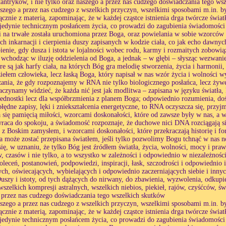
tantryków, i nie tylko oraz naszego a przez nas cudzego doświadczania tego ws
aszego a przez nas cudzego z wszelkich przyczyn, wszelkimi sposobami m.in. by
znie z materią, zapominając, że w każdej cząstce istnienia drga twórcze świat
jedynie technicznym posłańcem życia, co prowadzi do zagubienia świadomości 
i na trwałe została uruchomiona przez Boga, oraz powielania w sobie wzorcó
ch inkarnacji i cierpienia duszy zapisanych w kodzie ciała, co jak echo dawnych 
pienie, gdy dusza i istota w lojalności wobec rodu, karmy i rozmaitych zobowiąza
 wchodząc w iluzję oddzielenia od Boga, a jednak – w głębi – słysząc wezwani
e są jak harfy ciała, na których Bóg gra melodię stworzenia, życia i harmonii
dziełem człowieka, lecz łaską Boga, który napisał w nas wzór życia i wolności
ania, że gdy rozpoznajemy w RNA nie tylko biologicznego posłańca, lecz żyw
zaczynamy widzieć, że każda nić jest jak modlitwa – zapisana w języku światła,
ednostki lecz dla współbrzmienia z planem Boga; odpowiednio rozumienia, d
błędne zapisy, lęki i zniekształcenia energetyczne, to RNA oczyszcza się, prz
a się pamięcią miłości, wzorcami doskonałości, które od zawsze były w nas, a wt
raca do spokoju, a świadomość rozpoznaje, że duchowe nici DNA rozciągają si
s z Boskim zamysłem, i wzorcami doskonałości, które przekraczają historię i f
a może zostać przepisana światłem, jeśli tylko pozwolimy Bogu tchnąć w nas n
ię, w uznaniu, że tylko Bóg jest źródłem światła, życia, wolności, mocy i praw
 czasów i nie tylko, a to wszystko w zależności i odpowiednio w niezależności
poleceń, postanowień, podpowiedzi, inspiracji, łask, szczodrości i odpowiednio 
ch, oświecających, wybielających i odpowiednio zaczerniających siebie i innych 
Duszy i istoty, od tych dążących do nirwany, do zbawienia, wyzwolenia, odkupien
szelkich kompresji astralnych, wszelkich niebios, piekieł, rajów, czyśćców, świ
 przez nas cudzego doświadczania tego wszelkich skutków
aszego a przez nas cudzego z wszelkich przyczyn, wszelkimi sposobami m.in. by
znie z materią, zapominając, że w każdej cząstce istnienia drga twórcze świat
jedynie technicznym posłańcem życia, co prowadzi do zagubienia świadomości 