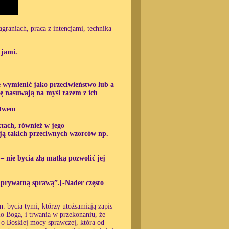
graniach, praca z intencjami, technika
cjami.
e wymienić jako przeciwieństwo lub a
ię nasuwają na myśl razem z ich
stwem
tach, również w jego
mają takich przeciwnych wzorców np.
– nie bycia złą matką pozwolić jej
ją prywatną sprawą”.[-Nader często
. bycia tymi, którzy utożsamiają zapis
ło Boga, i trwania w przekonaniu, że
o Boskiej mocy sprawczej, która od