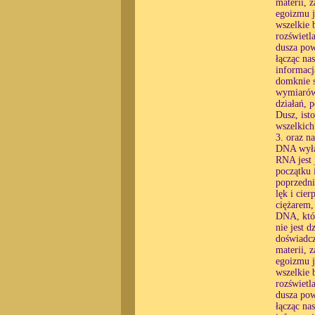
materii, 
egoizmu j
wszelkie 
rozświetl
dusza pow
łącząc na
informacj
domknie s
wymiarów,
działań, 
Dusz, ist
wszelkic
3. oraz n
DNA wyłąc
RNA jest 
początku 
poprzedni
lęk i cier
ciężarem,
DNA, któr
nie jest 
doświadcz
materii, 
egoizmu j
wszelkie 
rozświetl
dusza pow
łącząc na