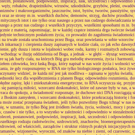
poleceń, postanowień, podpowiedzi, inspiracji, łask, szczodrości i odpowiednio 
h węży, robaków, drapieżników, wirusów, szkodników, grzybów, pleśni, owadów
nizmów i makroorganizmów, jaszczurów, istot, bytów, tworów, pasożytów, sym
i oraz ze strony m.in. wszelkich duchów, demonów, strzyg, duchów przodków, 
 mitycznych istot i nie tylko oraz naszego a przez nas cudzego doświadczania 
aszego a przez nas cudzego z wszelkich przyczyn, wszelkimi sposobami m.in. by
znie z materią, zapominając, że w każdej cząstce istnienia drga twórcze świat
jedynie technicznym posłańcem życia, co prowadzi do zagubienia świadomości 
i na trwałe została uruchomiona przez Boga, oraz powielania w sobie wzorcó
ch inkarnacji i cierpienia duszy zapisanych w kodzie ciała, co jak echo dawnych 
pienie, gdy dusza i istota w lojalności wobec rodu, karmy i rozmaitych zobowiąza
 wchodząc w iluzję oddzielenia od Boga, a jednak – w głębi – słysząc wezwani
e są jak harfy ciała, na których Bóg gra melodię stworzenia, życia i harmonii
dziełem człowieka, lecz łaską Boga, który napisał w nas wzór życia i wolności
ania, że gdy rozpoznajemy w RNA nie tylko biologicznego posłańca, lecz żyw
zaczynamy widzieć, że każda nić jest jak modlitwa – zapisana w języku światła,
ednostki lecz dla współbrzmienia z planem Boga; odpowiednio rozumienia, d
błędne zapisy, lęki i zniekształcenia energetyczne, to RNA oczyszcza się, prz
a się pamięcią miłości, wzorcami doskonałości, które od zawsze były w nas, a wt
raca do spokoju, a świadomość rozpoznaje, że duchowe nici DNA rozciągają si
s z Boskim zamysłem, i wzorcami doskonałości, które przekraczają historię i f
a może zostać przepisana światłem, jeśli tylko pozwolimy Bogu tchnąć w nas n
ię, w uznaniu, że tylko Bóg jest źródłem światła, życia, wolności, mocy i praw
 czasów i nie tylko, a to wszystko w zależności i odpowiednio w niezależności
poleceń, postanowień, podpowiedzi, inspiracji, łask, szczodrości i odpowiednio 
szelkiego rodzaju cudotwórców, uzdrowicieli, znachorów, bioenergoterapeutów
zdrowień, od właścicieli, zarządców i struktur różnych praktyk inicjacyjnych m
amanów, wizjonerów, wyroczni, od znaków na niebie i ziemi, od czarownic, 