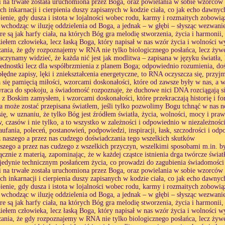
i na trwałe została uruchomiona przez Boga, oraz powielania w sobie wzorcó
ch inkarnacji i cierpienia duszy zapisanych w kodzie ciała, co jak echo dawnych 
pienie, gdy dusza i istota w lojalności wobec rodu, karmy i rozmaitych zobowiąza
 wchodząc w iluzję oddzielenia od Boga, a jednak – w głębi – słysząc wezwani
e są jak harfy ciała, na których Bóg gra melodię stworzenia, życia i harmonii
dziełem człowieka, lecz łaską Boga, który napisał w nas wzór życia i wolności
ania, że gdy rozpoznajemy w RNA nie tylko biologicznego posłańca, lecz żyw
zaczynamy widzieć, że każda nić jest jak modlitwa – zapisana w języku światła,
ednostki lecz dla współbrzmienia z planem Boga; odpowiednio rozumienia, d
błędne zapisy, lęki i zniekształcenia energetyczne, to RNA oczyszcza się, prz
a się pamięcią miłości, wzorcami doskonałości, które od zawsze były w nas, a wt
raca do spokoju, a świadomość rozpoznaje, że duchowe nici DNA rozciągają si
s z Boskim zamysłem, i wzorcami doskonałości, które przekraczają historię i f
a może zostać przepisana światłem, jeśli tylko pozwolimy Bogu tchnąć w nas n
ię, w uznaniu, że tylko Bóg jest źródłem światła, życia, wolności, mocy i praw
 czasów i nie tylko, a to wszystko w zależności i odpowiednio w niezależności
zaufania, poleceń, postanowień, podpowiedzi, inspiracji, łask, szczodrości i od
 naszego a przez nas cudzego doświadczania tego wszelkich skutków
aszego a przez nas cudzego z wszelkich przyczyn, wszelkimi sposobami m.in. by
znie z materią, zapominając, że w każdej cząstce istnienia drga twórcze świat
jedynie technicznym posłańcem życia, co prowadzi do zagubienia świadomości 
i na trwałe została uruchomiona przez Boga, oraz powielania w sobie wzorcó
ch inkarnacji i cierpienia duszy zapisanych w kodzie ciała, co jak echo dawnych 
pienie, gdy dusza i istota w lojalności wobec rodu, karmy i rozmaitych zobowiąza
 wchodząc w iluzję oddzielenia od Boga, a jednak – w głębi – słysząc wezwani
e są jak harfy ciała, na których Bóg gra melodię stworzenia, życia i harmonii
dziełem człowieka, lecz łaską Boga, który napisał w nas wzór życia i wolności
ania, że gdy rozpoznajemy w RNA nie tylko biologicznego posłańca, lecz żyw