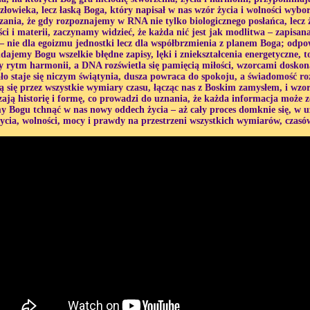
złowieka, lecz łaską Boga, który napisał w nas wzór życia i wolności wyb
zania, że gdy rozpoznajemy w RNA nie tylko biologicznego posłańca, lecz
i i materii, zaczynamy widzieć, że każda nić jest jak modlitwa – zapisana
– nie dla egoizmu jednostki lecz dla współbrzmienia z planem Boga; odpo
dajemy Bogu wszelkie błędne zapisy, lęki i zniekształcenia energetyczne, 
y rytm harmonii, a DNA rozświetla się pamięcią miłości, wzorcami doskona
ało staje się niczym świątynia, dusza powraca do spokoju, a świadomość r
ą się przez wszystkie wymiary czasu, łącząc nas z Boskim zamysłem, i wzo
ają historię i formę, co prowadzi do uznania, że każda informacja może zo
y Bogu tchnąć w nas nowy oddech życia – aż cały proces domknie się, w uz
życia, wolności, mocy i prawdy na przestrzeni wszystkich wymiarów, czasó