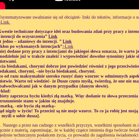
systematyzowane uwalnianie się od obciążeń- linki do tekstów, informacje o na
>Link.
Kwestie techniczne dotyczące idei oraz budowania zdań przy pracy z inten
 intencji do oczyszczenia”
Link
t jedno – zdaniowy do intencji. ”
Link
okłon po wykonanych intencjach”
>Link
ie) dodane przy pracy z intencjami do jakiegoś słowa oznacza, że warto j
modzielnie już w trakcie znaleźć i wypowiedzieć dowolne synonimy jakie s
eństwami.
cia biedakami, chorymi dobrze jest powiedzieć również z jego przeciwień
iedakami, chorymi, –nie bycia biedakami, chorymi.
to od razu maksymalnie szeroko ruszyć dany wzorzec w odmiennych aspek
ństwie. Warto też wiedzieć- że Dusze często myślą, twierdzą, że one nie 
ą bałwochwalcami jak w danym przypadku (danym słowie).
ykład:
iety zaprzecza byciu kiedyś złą matką. Więc dodanie tu słowa przeczenia 
zrozumienie stanu w jakim się znajduje.
 matką, –nie bycia złą matką–
ąd nigdy w życiu! To przecież są nie moje wzorce. To co ja robię jest mo
myśli o sobie dusza].
. Naszego a przez nas cudzego z wszelkich przyczyn, wszelkimi sposobami m.in
znie z materią, zapominając, że w każdej cząstce istnienia drga twórcze świat
jedynie technicznym posłańcem życia, co prowadzi do zagubienia świadomości 