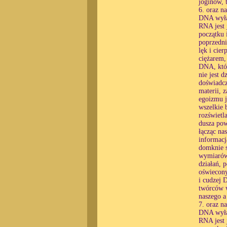
joginów, 
6. oraz n
DNA wyłąc
RNA jest 
początku 
poprzedni
lęk i cier
ciężarem,
DNA, któr
nie jest 
doświadcz
materii, 
egoizmu j
wszelkie 
rozświetl
dusza pow
łącząc na
informacj
domknie s
wymiarów,
działań, 
oświecony
i cudzej 
twórców w
naszego a
7. oraz n
DNA wyłąc
RNA jest 