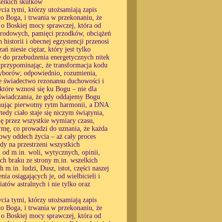
zelkich skutków
cia tymi, którzy utożsamiają zapis
ło Boga, i trwania w przekonaniu, że
o Boskiej mocy sprawczej, która od
w rodowych, pamięci przodków, obciążeń
historii i obecnej egzystencji przenosi
ń niesie ciężar, który jest tylko
e do przebudzenia energetycznych nitek
, przypominając, że transformacja kodu
 wyborów; odpowiednio, rozumienia,
e świadectwo rezonansu duchowości i
 które wznosi się ku Bogu – nie dla
oświadczania, że gdy oddajemy Bogu
yjmując pierwotny rytm harmonii, a DNA
edy ciało staje się niczym świątynia,
ę przez wszystkie wymiary czasu,
ormę, co prowadzi do uznania, że każda
owy oddech życia – aż cały proces
dy na przestrzeni wszystkich
 od m.in. woli, wytycznych, opinii,
ich braku ze strony m.in. wszelkich
m.in. ludzi, Dusz, istot, części naszej
ia osiągających je, od wielbicieli i
atów astralnych i nie tylko oraz
cia tymi, którzy utożsamiają zapis
ło Boga, i trwania w przekonaniu, że
o Boskiej mocy sprawczej, która od