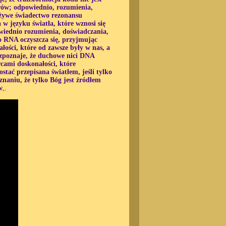
orów; odpowiednio, rozumienia,
 żywe świadectwo rezonansu
 w języku światła, które wznosi się
wiednio rozumienia, doświadczania,
to RNA oczyszcza się, przyjmując
łości, które od zawsze były w nas, a
ozpoznaje, że duchowe nici DNA
rcami doskonałości, które
stać przepisana światłem, jeśli tylko
naniu, że tylko Bóg jest źródłem
w
,.