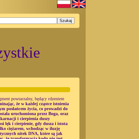
ystkie
gment powtarzalny, będący rdzeniem
inając, że w każdej cząstce istnienia
nym posłańcem życia, co prowadzi do
ostała uruchomiona przez Boga, oraz
arnacji i cierpienia duszy
i lęk i cierpienie, gdy dusza i istota
ylko ciężarem, wchodząc w iluzję
etycznych nitek DNA, które są jak
c, że transformacja kodu nie jest