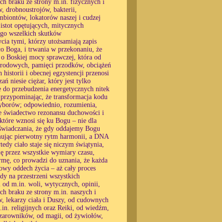
ich braku ze strony m.in. fizycznych i
, drobnoustrojów, bakterii,
biontów, lokatorów naszej i cudzej
istot opętujących, mitycznych
tego wszelkich skutków
cia tymi, którzy utożsamiają zapis
ło Boga, i trwania w przekonaniu, że
o Boskiej mocy sprawczej, która od
w rodowych, pamięci przodków, obciążeń
historii i obecnej egzystencji przenosi
ń niesie ciężar, który jest tylko
e do przebudzenia energetycznych nitek
, przypominając, że transformacja kodu
 wyborów; odpowiednio, rozumienia,
e świadectwo rezonansu duchowości i
 które wznosi się ku Bogu – nie dla
oświadczania, że gdy oddajemy Bogu
yjmując pierwotny rytm harmonii, a DNA
edy ciało staje się niczym świątynia,
ę przez wszystkie wymiary czasu,
ormę, co prowadzi do uznania, że każda
owy oddech życia – aż cały proces
dy na przestrzeni wszystkich
 od m.in. woli, wytycznych, opinii,
ich braku ze strony m.in. naszych i
, lekarzy ciała i Duszy, od cudownych
.in. religijnych oraz Reiki, od wiedźm,
czarowników, od magii, od żywiołów,