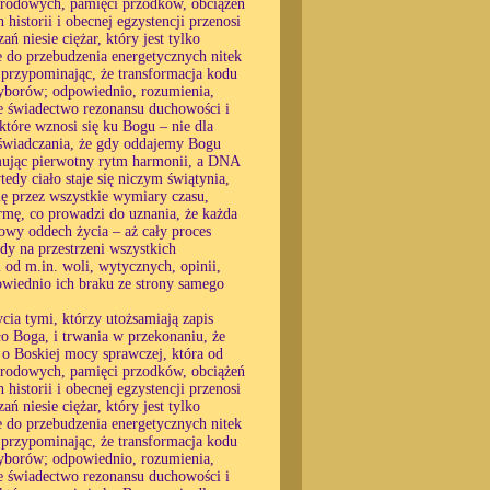
w rodowych, pamięci przodków, obciążeń
historii i obecnej egzystencji przenosi
ń niesie ciężar, który jest tylko
e do przebudzenia energetycznych nitek
, przypominając, że transformacja kodu
 wyborów; odpowiednio, rozumienia,
e świadectwo rezonansu duchowości i
 które wznosi się ku Bogu – nie dla
oświadczania, że gdy oddajemy Bogu
yjmując pierwotny rytm harmonii, a DNA
edy ciało staje się niczym świątynia,
ę przez wszystkie wymiary czasu,
ormę, co prowadzi do uznania, że każda
owy oddech życia – aż cały proces
dy na przestrzeni wszystkich
 od m.in. woli, wytycznych, opinii,
powiednio ich braku ze strony samego
cia tymi, którzy utożsamiają zapis
ło Boga, i trwania w przekonaniu, że
o Boskiej mocy sprawczej, która od
w rodowych, pamięci przodków, obciążeń
historii i obecnej egzystencji przenosi
ń niesie ciężar, który jest tylko
e do przebudzenia energetycznych nitek
, przypominając, że transformacja kodu
 wyborów; odpowiednio, rozumienia,
e świadectwo rezonansu duchowości i