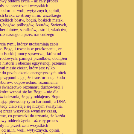
owy oddech życia – aż cały proces
dy na przestrzeni wszystkich
 od m.in. woli, wytycznych, opinii,
ich braku ze strony m.in. wszelkiego
zelkich bóstw, bogiń, boskich matek,
ga, bogów, półbogów, Asurów, Świętych,
herubinów, serafinów, astrali, władców,
oraz naszego a przez nas cudzego
cia tymi, którzy utożsamiają zapis
ło Boga, i trwania w przekonaniu, że
o Boskiej mocy sprawczej, która od
w rodowych, pamięci przodków, obciążeń
historii i obecnej egzystencji przenosi
ń niesie ciężar, który jest tylko
e do przebudzenia energetycznych nitek
, przypominając, że transformacja kodu
 wyborów; odpowiednio, rozumienia,
e świadectwo rezonansu duchowości i
 które wznosi się ku Bogu – nie dla
oświadczania, że gdy oddajemy Bogu
yjmując pierwotny rytm harmonii, a DNA
edy ciało staje się niczym świątynia,
ę przez wszystkie wymiary czasu,
ormę, co prowadzi do uznania, że każda
owy oddech życia – aż cały proces
dy na przestrzeni wszystkich
 od m.in. woli, wytycznych, opinii,