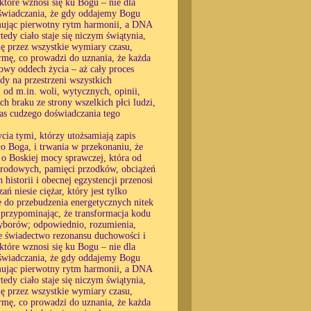
 które wznosi się ku Bogu – nie dla
oświadczania, że gdy oddajemy Bogu
yjmując pierwotny rytm harmonii, a DNA
edy ciało staje się niczym świątynia,
ę przez wszystkie wymiary czasu,
ormę, co prowadzi do uznania, że każda
owy oddech życia – aż cały proces
dy na przestrzeni wszystkich
 od m.in. woli, wytycznych, opinii,
ch braku ze strony wszelkich płci ludzi,
 nas cudzego doświadczania tego
cia tymi, którzy utożsamiają zapis
ło Boga, i trwania w przekonaniu, że
o Boskiej mocy sprawczej, która od
w rodowych, pamięci przodków, obciążeń
historii i obecnej egzystencji przenosi
ń niesie ciężar, który jest tylko
e do przebudzenia energetycznych nitek
, przypominając, że transformacja kodu
 wyborów; odpowiednio, rozumienia,
e świadectwo rezonansu duchowości i
 które wznosi się ku Bogu – nie dla
oświadczania, że gdy oddajemy Bogu
yjmując pierwotny rytm harmonii, a DNA
edy ciało staje się niczym świątynia,
ę przez wszystkie wymiary czasu,
ormę, co prowadzi do uznania, że każda