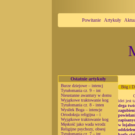
Powitanie
Artykuły
Aktua
M
Ostatnie artykuły
Burze dziejowe – intencj
Bóg i D
Tytułomania cz. 9 – int
Nieustanne awantury w domu
Wyjątkowe traktowanie kog
idei jest t
Tytułomania cz. 8 - inten
drga twó
Wysiłek Boga – intencje
zagubien
Ortodoksja religijna – i
powielan
Wyjątkowe traktowanie kog
zapisanyc
Męskość jako wada wrodz
w lojalno
Religijne psychozy, obsesj
oddziele
Tytułomania cz. 7 – int
harfy cia