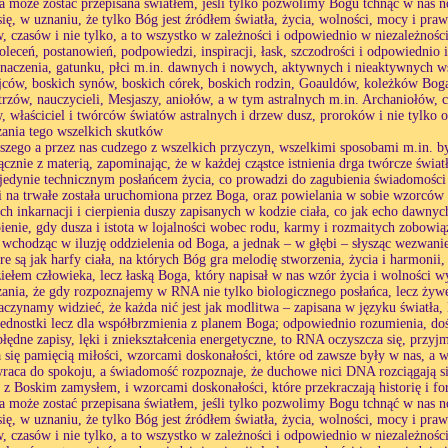
a może zostać przepisana światłem, jeśli tylko pozwolimy Bogu tchnąć w nas n
ię, w uznaniu, że tylko Bóg jest źródłem światła, życia, wolności, mocy i praw
 czasów i nie tylko, a to wszystko w zależności i odpowiednio w niezależności
poleceń, postanowień, podpowiedzi, inspiracji, łask, szczodrości i odpowiednio 
znaczenia, gatunku, płci m.in. dawnych i nowych, aktywnych i nieaktywnych ws
jców, boskich synów, boskich córek, boskich rodzin, Goauldów, koleżków Bo
trzów, nauczycieli, Mesjaszy, aniołów, a w tym astralnych m.in. Archaniołów, c
, właściciel i twórców światów astralnych i drzew dusz, proroków i nie tylko 
ania tego wszelkich skutków
aszego a przez nas cudzego z wszelkich przyczyn, wszelkimi sposobami m.in. by
znie z materią, zapominając, że w każdej cząstce istnienia drga twórcze świat
jedynie technicznym posłańcem życia, co prowadzi do zagubienia świadomości 
i na trwałe została uruchomiona przez Boga, oraz powielania w sobie wzorcó
ch inkarnacji i cierpienia duszy zapisanych w kodzie ciała, co jak echo dawnych 
pienie, gdy dusza i istota w lojalności wobec rodu, karmy i rozmaitych zobowiąza
 wchodząc w iluzję oddzielenia od Boga, a jednak – w głębi – słysząc wezwani
e są jak harfy ciała, na których Bóg gra melodię stworzenia, życia i harmonii
dziełem człowieka, lecz łaską Boga, który napisał w nas wzór życia i wolności
ania, że gdy rozpoznajemy w RNA nie tylko biologicznego posłańca, lecz żyw
zaczynamy widzieć, że każda nić jest jak modlitwa – zapisana w języku światła,
ednostki lecz dla współbrzmienia z planem Boga; odpowiednio rozumienia, d
błędne zapisy, lęki i zniekształcenia energetyczne, to RNA oczyszcza się, prz
a się pamięcią miłości, wzorcami doskonałości, które od zawsze były w nas, a wt
raca do spokoju, a świadomość rozpoznaje, że duchowe nici DNA rozciągają si
s z Boskim zamysłem, i wzorcami doskonałości, które przekraczają historię i f
a może zostać przepisana światłem, jeśli tylko pozwolimy Bogu tchnąć w nas n
ię, w uznaniu, że tylko Bóg jest źródłem światła, życia, wolności, mocy i praw
 czasów i nie tylko, a to wszystko w zależności i odpowiednio w niezależności