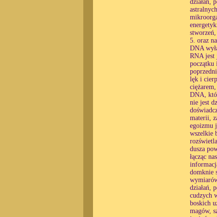
działań, 
astralnyc
mikroorga
energetyk
stworzeń,
5. oraz n
DNA wyłąc
RNA jest 
początku 
poprzedni
lęk i cier
ciężarem,
DNA, któr
nie jest 
doświadcz
materii, 
egoizmu j
wszelkie 
rozświetl
dusza pow
łącząc na
informacj
domknie s
wymiarów,
działań, 
cudzych w
boskich u
magów, sz