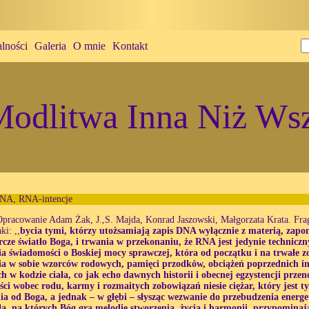
lności
Galeria
O mnie
Kontakt
odlitwa Inna Niż Wsz
NA, RNA-intencje
Opracowanie Adam Żak, J.,S. Majda, Konrad Jaszowski, Małgorzata Krata. Fra
aki: ,,
bycia tymi, którzy utożsamiają zapis DNA wyłącznie z materią, zapom
rcze światło Boga, i trwania w przekonaniu, że RNA jest jedynie technicz
ia świadomości o Boskiej mocy sprawczej, która od początku i na trwałe z
ia w sobie wzorców rodowych, pamięci przodków, obciążeń poprzednich ink
h w kodzie ciała, co jak echo dawnych historii i obecnej egzystencji przenos
ści wobec rodu, karmy i rozmaitych zobowiązań niesie ciężar, który jest t
nia od Boga, a jednak – w głębi – słysząc wezwanie do przebudzenia energ
ła, na których Bóg gra melodię stworzenia, życia i harmonii, przypominają