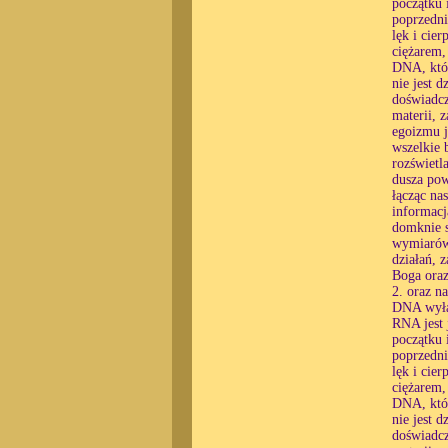
początku 
poprzedni
lęk i cier
ciężarem,
DNA, któr
nie jest 
doświadcz
materii, 
egoizmu j
wszelkie 
rozświetl
dusza pow
łącząc na
informacj
domknie s
wymiarów,
działań, 
Boga oraz
2. oraz n
DNA wyłąc
RNA jest 
początku 
poprzedni
lęk i cier
ciężarem,
DNA, któr
nie jest 
doświadcz