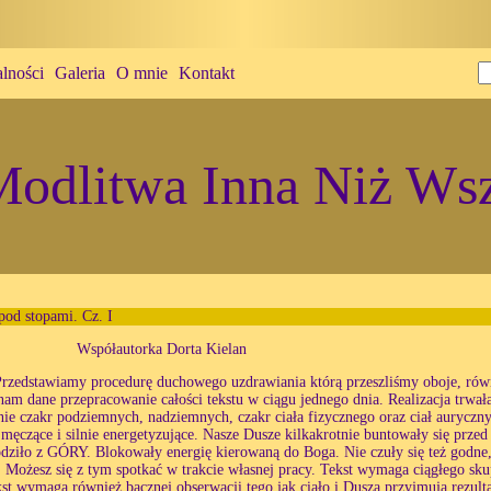
lności
Galeria
O mnie
Kontakt
odlitwa Inna Niż Wsz
pod stopami. Cz. I
Współautorka Dorta Kielan
Przedstawiamy procedurę duchowego uzdrawiania którą przeszliśmy oboje, rów
nam dane przepracowanie całości tekstu w ciągu jednego dnia. Realizacja trwała
nie czakr podziemnych, nadziemnych, czakr ciała fizycznego oraz ciał aurycznyc
ą męczące i silnie energetyzujące. Nasze Dusze kilkakrotnie buntowały się prze
dziło z GÓRY. Blokowały energię kierowaną do Boga. Nie czuły się też godne
 Możesz się z tym spotkać w trakcie własnej pracy. Tekst wymaga ciągłego sku
kst wymaga również bacznej obserwacji tego jak ciało i Dusza przyjmują rezult