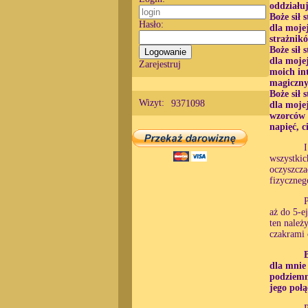
oddziału
Boże sił 
Hasło:
dla moje
strażnikó
Boże sił 
dla moje
Zarejestruj
moich int
magiczny
Boże sił 
Wizyt:
9371098
dla moje
wzorców 
napięć, c
wszystkic
oczyszcza
fizyczneg
P
aż do 5-e
ten należ
czakrami 
B
dla mnie
podziemn
jego poł