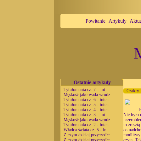
Powitanie
Artykuły
Aktua
M
Ostatnie artykuły
Tytułomania cz. 7 – int
Czakry 
Męskość jako wada wrodz
Tytułomania cz. 6 - inten
Tytułomania cz. 5 - inten
Tytułomania cz. 4 - inten
Tytułomania cz. 3 – int
Nie było 
Męskość jako wada wrodz
przerobie
Tytułomania cz. 2 - inten
to zreszt
Władca świata cz. 5 - in
co nadcho
Z czym dzisiaj przyszedłe
modlitwy.
Z czym dzisiaj przyszedłe
czyta. Te