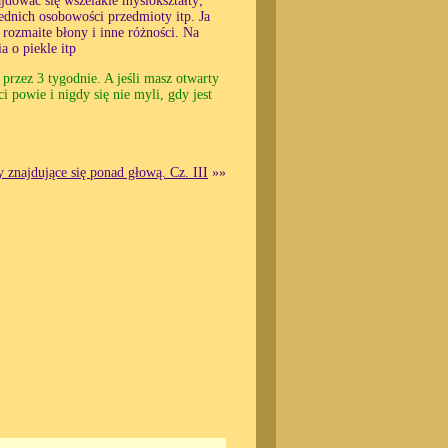
dować się wszelakie myślokształty;
rzednich osobowości przedmioty itp. Ja
rozmaite błony i inne różności. Na
a o piekle itp
przez 3 tygodnie. A jeśli masz otwarty
i powie i nigdy się nie myli, gdy jest
.
 znajdujące się ponad głową. Cz. III
»»