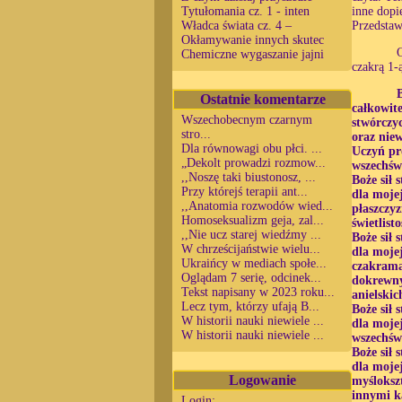
Tytułomania cz. 1 - inten
inne dopi
Władca świata cz. 4 –
Przedstaw
Okłamywanie innych skutec
Chemiczne wygaszanie jajni
czakrą 1-
Ostatnie komentarze
całkowit
Wszechobecnym czarnym
stwórczyc
stro...
oraz nie
Dla równowagi obu płci. ...
Uczyń pr
„Dekolt prowadzi rozmow...
wszechświ
,,Noszę taki biustonosz, ...
Boże sił 
Przy którejś terapii ant...
dla moje
,,Anatomia rozwodów wied...
płaszczyz
Homoseksualizm geja, zal...
świetlis
,,Nie ucz starej wiedźmy ...
Boże sił 
W chrześcijaństwie wielu...
dla moje
Ukraińcy w mediach społe...
czakrama
Oglądam 7 serię, odcinek...
dokrewny
Tekst napisany w 2023 roku...
anielskic
Lecz tym, którzy ufają B...
Boże sił 
W historii nauki niewiele ...
dla moje
W historii nauki niewiele ...
wszechśw
Boże sił 
dla moje
Logowanie
myśloksz
innymi k
Login: