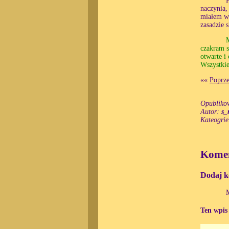
naczynia,
miałem w 
zasadzie 
M
czakram s
otwarte i 
Wszystkie
««
Poprze
Opubliko
Autor:
s_
Kateogri
Komen
Dodaj k
Ten wpis