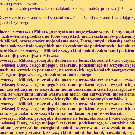
ero po pewnym czasie.
iamy tu jedynie pewien schemat działania z którym należy pracować już na wła
Oczyszczenie czakramów pod stopami zacząć należy od czakramu 1 znajdującego
ą ciała fizycznego.
Boże sił stwórczych Miłości, proszę otwórz moje własne serce, Duszę, umysł
e uzdrowienie i przekazanie Tobie wszystkich moich czakramów podziemny
h Miłości, proszę otwórz moje własne serce, Duszę, umysł i ziemską osobow
winne uaktywnienie wszystkich moich czakramów podziemnych i kanału c
oszę Boże sił stwórczych Miłości z wszystkimi moimi czakramami podziemn
ata najlepsze, najwartościowsze.
stwórczych Miłości, proszę aby dokonało się teraz, skuteczne trwałe oczyszc
j własnej Duszy, całego mojego 9 czakramu podziemnego na wszystkich jeg
nach, na wszystkich poziomach, na wszystkich jego kanałach energetycznych
tość tego mojego własnego 9 czakramu podziemnego.
stwórczych Miłości, proszę aby dokonało się teraz, skuteczne trwałe oczyszc
j własnej Duszy, całego mojego 9 czakramu podziemnego, na wszystkich p
mi zewnętrznymi, ze wszystkimi moimi czakramami ciała fizycznego, ze 
mi, ze wszystkimi innymi warstwami moich ciał aurycznych, mojej ziemsk
h skrzydeł. (To ostatnie oczywiście tylko dla inkarnowanych aniołów. )
stwórczych Miłości, proszę aby dokonało się teraz, skuteczne trwałe oczyszc
j własnej Duszy, całego mojego 9 czakramu podziemnego, na wszystkich po
iata, z gwiazdami, ze wszystkimi ciałami kosmicznymi wszechświata.
stwórczych Miłości, proszę aby dokonało się teraz, skuteczne trwałe oczyszc
j własnej Duszy, całego mojego 9 czakramu podziemnego, w kontekście odd
tałtami, że wszystkimi energiami moimi i wszechświata, ze wszystkimi mo
anałami energetycznymi, ze wszystkimi moimi tkankami, narządami, orga