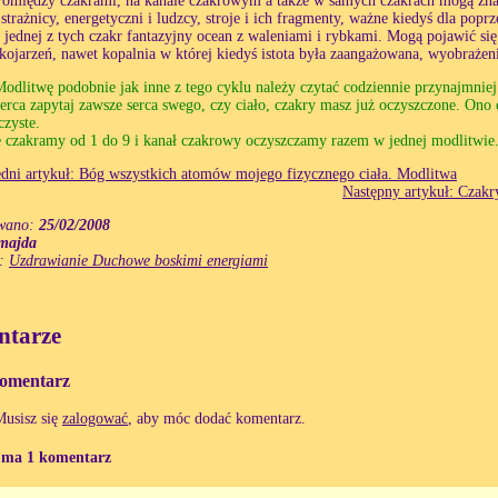
Pomiędzy czakrami, na kanale czakrowym a także w samych czakrach mogą znaj
 strażnicy, energetyczni i ludzcy, stroje i ich fragmenty, ważne kiedyś dla pop
jednej z tych czakr fantazyjny ocean z waleniami i rybkami. Mogą pojawić się 
skojarzeń, nawet kopalnia w której kiedyś istota była zaangażowana, wyobrażeni
odlitwę podobnie jak inne z tego cyklu należy czytać codziennie przynajmniej 
erca zapytaj zawsze serca swego, czy ciało, czakry masz już oczyszczone. Ono c
czyste.
 czakramy od 1 do 9 i kanał czakrowy oczyszczamy razem w jednej modlitwie
dni artykuł: Bóg wszystkich atomów mojego fizycznego ciała. Modlitwa
Następny artykuł: Czakry
wano:
25/02/2008
majda
e:
Uzdrawianie Duchowe boskimi energiami
tarze
omentarz
Musisz się
zalogować
, aby móc dodać komentarz.
 ma 1 komentarz