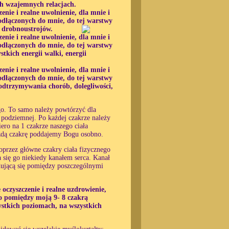
ch wzajemnych relacjach.
zenie i realne uwolnienie, dla mnie i
odłączonych do mnie, do tej warstwy
, drobnoustrojów.
zenie i realne uwolnienie, dla mnie i
odłączonych do mnie, do tej warstwy
tkich energii walki, energii
zenie i realne uwolnienie, dla mnie i
odłączonych do mnie, do tej warstwy
podtrzymywania chorób, dolegliwości,
o. To samo należy powtórzyć dla
podziemnej. Po każdej czakrze należy
ro na 1 czakrze naszego ciała
żdą czakrę poddajemy Bogu osobno.
oprzez główne czakry ciała fizycznego
 się go niekiedy kanałem serca. Kanał
dującą się pomiędzy poszczególnymi
 oczyszczenie i realne uzdrowienie,
o pomiędzy moją 9- 8 czakrą
ystkich poziomach, na wszystkich