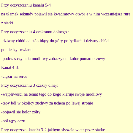
Przy oczyszczaniu kanału 5-4
na ułamek sekundy pojawił sie kwadratowy otwór a w nim wczesniejszą rure
z siatki
Przy oczyszczaniu 4 czakramu dolnego :
-dziwny chłód od stóp idący do góry po łydkach i dziwny chłód
pomiedzy brwiami
-podczas czytania modlitwy zobaczyłam kolor pomaranczowy
Kanał 4-3:
-cięzar na sercu
Przy oczyszczaniu 3 czakry dlnej:
-wątpliwosci na temat tego do kogo kieruje swoje modlitwy
-tepy ból w okolicy zuchwy za uchem po lewej stronie
-pojawił sie kolor zółty
-ból tępy oczu
Przy oczyszcza. kanału 3-2 jakbym słyszała wiatr przez siatke