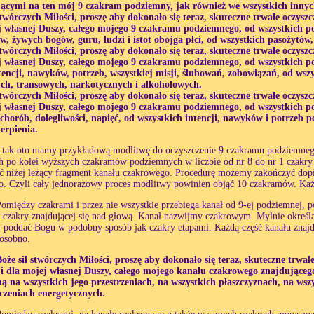
jącymi na ten mój 9 czakram podziemny, jak również we wszystkich inny
stwórczych Miłości, proszę aby dokonało się teraz, skuteczne trwałe oczyszc
j własnej Duszy, całego mojego 9 czakramu podziemnego, od wszystkich p
w, żywych bogów, guru, ludzi i istot obojga płci, od wszystkich pasożytów
stwórczych Miłości, proszę aby dokonało się teraz, skuteczne trwałe oczyszc
j własnej Duszy, całego mojego 9 czakramu podziemnego, od wszystkich p
encji, nawyków, potrzeb, wszystkiej misji, ślubowań, zobowiązań, od wszys
ch, transowych, narkotycznych i alkoholowych.
stwórczych Miłości, proszę aby dokonało się teraz, skuteczne trwałe oczyszc
j własnej Duszy, całego mojego 9 czakramu podziemnego, od wszystkich p
chorób, dolegliwości, napięć, od wszystkich intencji, nawyków i potrzeb 
ierpienia.
I tak oto mamy przykładową modlitwę do oczyszczenie 9 czakramu podziemneg
h po kolei wyższych czakramów podziemnych w liczbie od nr 8 do nr 1 czakry 
ć niżej leżący fragment kanału czakrowego. Procedurę możemy zakończyć dopie
o. Czyli cały jednorazowy proces modlitwy powinien objąć 10 czakramów. Ka
omiędzy czakrami i przez nie wszystkie przebiega kanał od 9-ej podziemnej, p
j czakry znajdującej się nad głową. Kanał nazwijmy czakrowym. Mylnie określa
y poddać Bogu w podobny sposób jak czakry etapami. Każdą część kanału znaj
osobno.
oże sił stwórczych Miłości, proszę aby dokonało się teraz, skuteczne trwałe
 i dla mojej własnej Duszy, całego mojego kanału czakrowego znajdująceg
ą na wszystkich jego przestrzeniach, na wszystkich płaszczyznach, na wsz
ączeniach energetycznych.