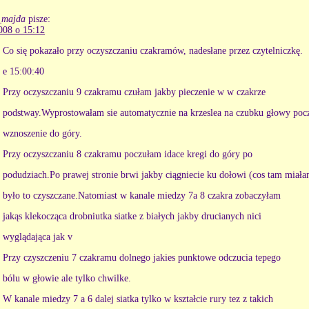
_majda
pisze:
008 o 15:12
Co się pokazało przy oczyszczaniu czakramów, nadesłane przez czytelniczkę.
e 15:00:40
Przy oczyszczaniu 9 czakramu czułam jakby pieczenie w w czakrze
podstway.Wyprostowałam sie automatycznie na krzeslea na czubku głowy poc
wznoszenie do góry.
Przy oczyszczaniu 8 czakramu poczułam idace kregi do góry po
podudziach.Po prawej stronie brwi jakby ciągniecie ku dołowi (cos tam miała
było to czyszczane.Natomiast w kanale miedzy 7a 8 czakra zobaczyłam
jakąs klekocząca drobniutka siatke z białych jakby drucianych nici
wyglądająca jak v
Przy czyszczeniu 7 czakramu dolnego jakies punktowe odczucia tepego
bólu w głowie ale tylko chwilke.
W kanale miedzy 7 a 6 dalej siatka tylko w kształcie rury tez z takich