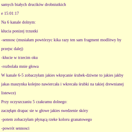
samych białych drucików drobniutkich
e 15:01:17
Na 6 kanale dolnym:
kłucia ponizej trzustki
-sennosc (musiałam powtórzyc kika razy ten sam fragment modlitwy by
przejsc dalej)
-kłucie w trzecim oku
-rozbolała mnie głowa
W kanale 6-5 zobaczyłam jakies wkręcanie śrubek-dziwne to jakies jakby
jakas maszynka kolejno nawiercała i wkrecała śrubki na takiej drewnianej
listewce)
Przy oczyszczaniu 5 czakramu dolnego:
zaczęłąm drapac sie w głowe jakies swedzenie skóry
-potem zobaczyłam płynącą rzeke koloru granatowego
-powrót sennosci