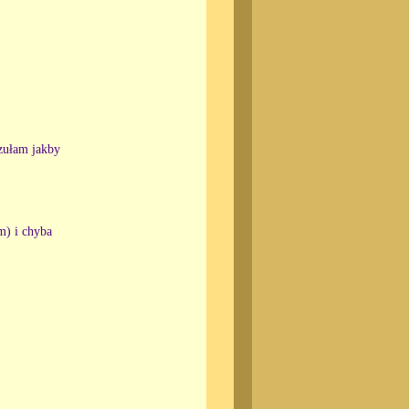
zułam jakby
m) i chyba