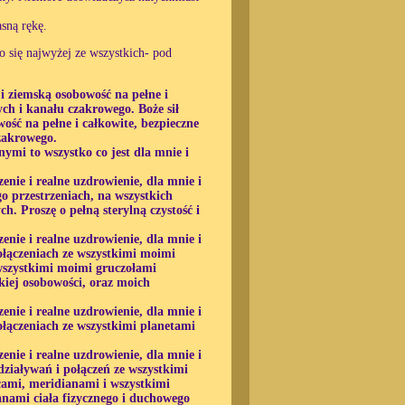
sną rękę.
 się najwyżej ze wszystkich- pod
 i ziemską osobowość na pełne i
ch i kanału czakrowego. Boże sił
ość na pełne i całkowite, bezpieczne
zakrowego.
ymi to wszystko co jest dla mnie i
zenie i realne uzdrowienie, dla mnie i
o przestrzeniach, na wszystkich
. Proszę o pełną sterylną czystość i
zenie i realne uzdrowienie, dla mnie i
ołączeniach ze wszystkimi moimi
wszystkimi moimi gruczołami
iej osobowości, oraz moich
zenie i realne uzdrowienie, dla mnie i
łączeniach ze wszystkimi planetami
zenie i realne uzdrowienie, dla mnie i
ziaływań i połączeń ze wszystkimi
cami, meridianami i wszystkimi
nami ciała fizycznego i duchowego