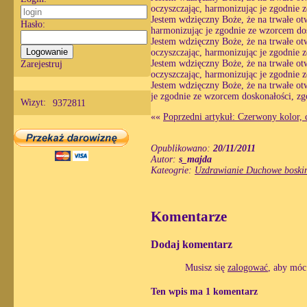
oczyszczając, harmonizując je zgodnie 
Jestem wdzięczny Boże, że na trwałe otw
Hasło:
harmonizując je zgodnie ze wzorcem dos
Jestem wdzięczny Boże, że na trwałe otw
oczyszczając, harmonizując je zgodnie 
Jestem wdzięczny Boże, że na trwałe otw
Zarejestruj
oczyszczając, harmonizując je zgodnie 
Jestem wdzięczny Boże, że na trwałe ot
je zgodnie ze wzorcem doskonałości, zg
Wizyt:
9372811
««
Poprzedni artykuł: Czerwony kolor,
Opublikowano:
20/11/2011
Autor:
s_majda
Kateogrie:
Uzdrawianie Duchowe boskim
Komentarze
Dodaj komentarz
Musisz się
zalogować
, aby móc
Ten wpis ma 1 komentarz