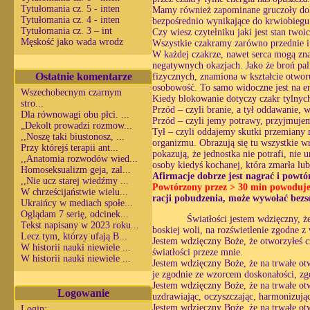
Tytułomania cz. 5 - inten
Mamy również zapominane gruczoły dok
Tytułomania cz. 4 - inten
bezpośrednio wynikające do krwiobiegu
Tytułomania cz. 3 – int
Czy wiesz czytelniku jaki jest stan tw
Męskość jako wada wrodz
Wszystkie czakramy zarówno przednie i
W każdej czakrze, nawet serca mogą zna
negatywnych okazjach. Jako że broń pal
Ostatnie komentarze
fizycznych, znamiona w kształcie otworu
osobowość. To samo widoczne jest na e
Wszechobecnym czarnym
Kiedy blokowanie dotyczy czakr tylnych
stro...
Przód – czyli branie, a tył oddawanie, 
Dla równowagi obu płci. ...
Przód – czyli jemy potrawy, przyjmujemy
„Dekolt prowadzi rozmow...
Tył – czyli oddajemy skutki przemiany m
,,Noszę taki biustonosz, ...
organizmu. Obrazują się tu wszystkie wr
Przy którejś terapii ant...
pokazują, że jednostka nie potrafi, nie 
,,Anatomia rozwodów wied...
osoby kiedyś kochanej, która zmarła lub
Homoseksualizm geja, zal...
Afirmacje dobrze jest nagrać i powtór
,,Nie ucz starej wiedźmy ...
Powtórzony przez > 30 min powoduje s
W chrześcijaństwie wielu...
racji pobudzenia, może wywołać bezs
Ukraińcy w mediach społe...
Oglądam 7 serię, odcinek...
Światłości jestem wdzięczny, ż
Tekst napisany w 2023 roku...
boskiej woli, na rozświetlenie zgodne 
Lecz tym, którzy ufają B...
Jestem wdzięczny Boże, że otworzyłeś cz
W historii nauki niewiele ...
światłości przeze mnie.
W historii nauki niewiele ...
Jestem wdzięczny Boże, że na trwałe ot
je zgodnie ze wzorcem doskonałości, zg
Jestem wdzięczny Boże, że na trwałe ot
Logowanie
uzdrawiając, oczyszczając, harmonizują
Jestem wdzięczny Boże, że na trwałe otw
Login: