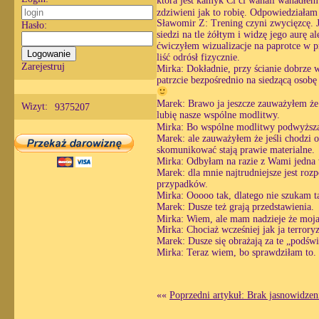
która jest kamyk Ci ci wahali wahadłem 
zdziwieni jak to robię. Odpowiedziała
Sławomir Z: Trening czyni zwycięzcę. J
Hasło:
siedzi na tle żółtym i widzę jego aurę 
ćwiczyłem wizualizacje na paprotce w p
liść odrósł fizycznie.
Zarejestruj
Mirka: Dokładnie, przy ścianie dobrze w
patrzcie bezpośrednio na siedzącą osobę
Marek: Brawo ja jeszcze zauważyłem że 
Wizyt:
9375207
lubię nasze wspólne modlitwy.
Mirka: Bo wspólne modlitwy podwyższaj
Marek: ale zauważyłem że jeśli chodzi o
skomunikować stają prawie materialne.
Mirka: Odbyłam na razie z Wami jedna 
Marek: dla mnie najtrudniejsze jest roz
przypadków.
Mirka: Ooooo tak, dlatego nie szukam 
Marek: Dusze też grają przedstawienia.
Mirka: Wiem, ale mam nadzieje że moj
Mirka: Chociaż wcześniej jak ja terrory
Marek: Dusze się obrażają za te „podświ
Mirka: Teraz wiem, bo sprawdziłam to. 
««
Poprzedni artykuł: Brak jasnowidzen