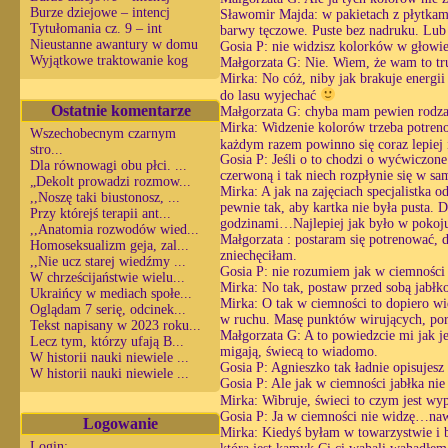
Burze dziejowe – intencj
Sławomir Majda: w pakietach z płytka
Tytułomania cz. 9 – int
barwy tęczowe. Puste bez nadruku. Lub 
Nieustanne awantury w domu
Gosia P: nie widzisz kolorków w głowi
Wyjątkowe traktowanie kog
Małgorzata G: Nie. Wiem, że wam to tr
Mirka: No cóż, niby jak brakuje energii 
do lasu wyjechać
Ostatnie komentarze
Małgorzata G: chyba mam pewien rodzaj 
Mirka: Widzenie kolorów trzeba potreno
Wszechobecnym czarnym
każdym razem powinno się coraz lepiej i
stro...
Gosia P: Jeśli o to chodzi o wyćwiczone
Dla równowagi obu płci. ...
czerwoną i tak niech rozpłynie się w sa
„Dekolt prowadzi rozmow...
Mirka: A jak na zajęciach specjalistka o
,,Noszę taki biustonosz, ...
pewnie tak, aby kartka nie była pusta. 
Przy którejś terapii ant...
godzinami…Najlepiej jak było w pokoju
,,Anatomia rozwodów wied...
Małgorzata : postaram się potrenować, 
Homoseksualizm geja, zal...
zniechęciłam.
,,Nie ucz starej wiedźmy ...
Gosia P: nie rozumiem jak w ciemności
W chrześcijaństwie wielu...
Mirka: No tak, postaw przed sobą jabłko 
Ukraińcy w mediach społe...
Mirka: O tak w ciemności to dopiero wid
Oglądam 7 serię, odcinek...
w ruchu. Masę punktów wirujących, poru
Tekst napisany w 2023 roku...
Małgorzata G: A to powiedzcie mi jak je
Lecz tym, którzy ufają B...
migają, świecą to wiadomo.
W historii nauki niewiele ...
Gosia P: Agnieszko tak ładnie opisujesz 
W historii nauki niewiele ...
Gosia P: Ale jak w ciemności jabłka nie 
Mirka: Wibruje, świeci to czym jest wyp
Gosia P: Ja w ciemności nie widzę…naw
Logowanie
Mirka: Kiedyś byłam w towarzystwie i b
Login: