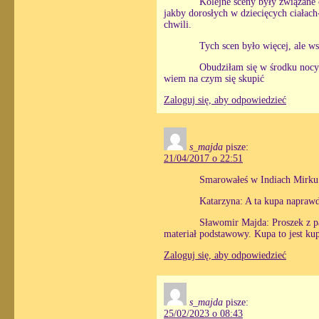
Kolejne sceny były związane 
jakby dorosłych w dziecięcych ciałach
chwili.
Tych scen było więcej, ale ws
Obudziłam się w środku nocy 
wiem na czym się skupić
Zaloguj się, aby odpowiedzieć
s_majda
pisze:
21/04/2017 o 22:51
Smarowałeś w Indiach Mirku 
Katarzyna: A ta kupa napraw
Sławomir Majda: Proszek z pa
materiał podstawowy. Kupa to jest kup
Zaloguj się, aby odpowiedzieć
s_majda
pisze:
25/02/2023 o 08:43