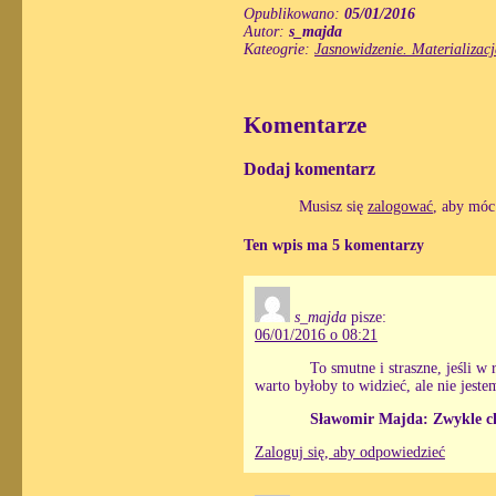
Opublikowano:
05/01/2016
Autor:
s_majda
Kateogrie:
Jasnowidzenie. Materializacj
Komentarze
Dodaj komentarz
Musisz się
zalogować
, aby móc
Ten wpis ma 5 komentarzy
s_majda
pisze:
06/01/2016 o 08:21
To smutne i straszne, jeśli w
warto byłoby to widzieć, ale nie jeste
Sławomir Majda: Zwykle chce
Zaloguj się, aby odpowiedzieć