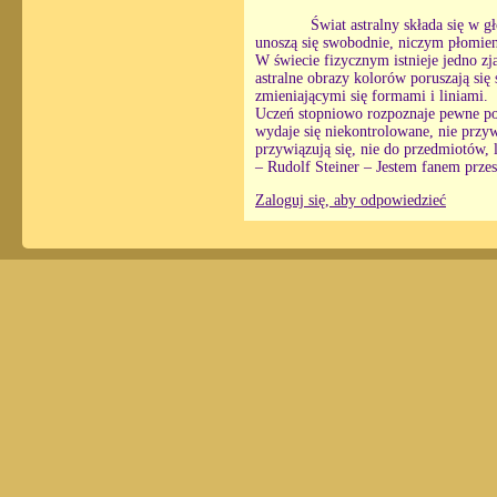
Świat astralny składa się w 
unoszą się swobodnie, niczym płomieni
W świecie fizycznym istnieje jedno zj
astralne obrazy kolorów poruszają się
zmieniającymi się formami i liniami.
Uczeń stopniowo rozpoznaje pewne p
wydaje się niekontrolowane, nie przyw
przywiązują się, nie do przedmiotów, l
– Rudolf Steiner – Jestem fanem przes
Zaloguj się, aby odpowiedzieć