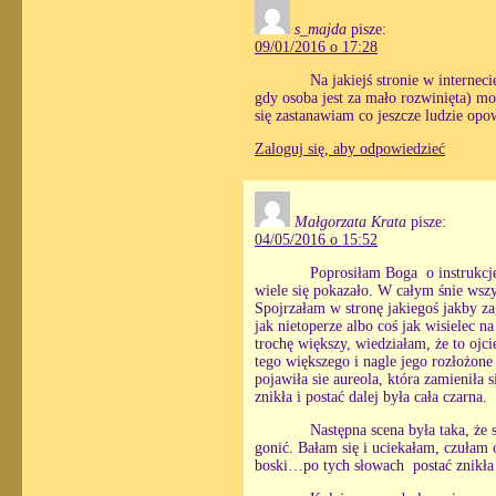
s_majda
pisze:
09/01/2016 o 17:28
Na jakiejś stronie w internec
gdy osoba jest za mało rozwinięta) 
się zastanawiam co jeszcze ludzie op
Zaloguj się, aby odpowiedzieć
Małgorzata Krata
pisze:
04/05/2016 o 15:52
Poprosiłam Boga o instrukcj
wiele się pokazało. W całym śnie wsz
Spojrzałam w stronę jakiegoś jakby za
jak nietoperze albo coś jak wisielec n
trochę większy, wiedziałam, że to ojc
tego większego i nagle jego rozłożone
pojawiła sie aureola, która zamieniła 
znikła i postać dalej była cała czarna.
Następna scena była taka, że 
gonić. Bałam się i uciekałam, czułam
boski…po tych słowach postać znikła 