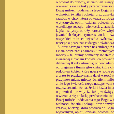
o powrót do prawdy, iż ciało jest świąt
otwierania się na łaskę przebaczenia so
Bożej miłości; oddawania tego Bogu w i
wolności, światła i pokoju, oraz domyk
czasów, w ciszy, która powraca do Boga 
wytycznych, opinii, działań, poleceń, p
wszelkiego rodzaju, wielkości, znaczenia
kajdan, smyczy, obroży, karcerów, więzi
jawnie lub skrycie, tymczasowo lub trw
wszystkich m.in. entuzjastów, twórców,
naszego a przez nas cudzego doświadcza
18. oraz naszego a przez nas cudzego z
i ciała noszą zapis nadżerek i rozmaityc
macicy – tej bramy pomiędzy światem du
związanej z byciem kobietą, co prowadzi
delikatnej tkanki istnienia; odpowiedni
od pragnień i tłumią głos ciała, które 
rodowym kobiet, które noszą w sobie pa
a przez to przekazywania dalej wzorcó
przyjmowaniem, między światłem, miłośc
a nie jego świętość, czego następstwem st
rozpoznawania, że nadżerki i każda inn
o powrót do prawdy, iż ciało jest świąt
otwierania się na łaskę przebaczenia so
Bożej miłości; oddawania tego Bogu w i
wolności, światła i pokoju, oraz domyk
czasów, w ciszy, która powraca do Boga 
wytycznych, opinii, działań, poleceń, p