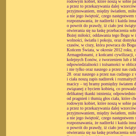
rodowym kobiet, które noszą w sobie pa
a przez to przekazywania dalej wzorcó
przyjmowaniem, między światłem, miłośc
a nie jego świętość, czego następstwem st
rozpoznawania, że nadżerki i każda inn
o powrót do prawdy, iż ciało jest świąt
otwierania się na łaskę przebaczenia so
Bożej miłości; oddawania tego Bogu w i
wolności, światła i pokoju, oraz domyk
czasów, w ciszy, która powraca do Boga 
Końcem Świata, w okresie 2012 roku, z
Armagedonami, z końcami cywilizacji, e
kolejnych Eonów, z tworzeniem lub z bl
odpowiedzialności i tożsamości w obli
i nie tylko oraz naszego a przez nas cu
28. oraz naszego a przez nas cudzego z
i ciała noszą zapis nadżerek i rozmaityc
macicy – tej bramy pomiędzy światem du
związanej z byciem kobietą, co prowadzi
delikatnej tkanki istnienia; odpowiedni
od pragnień i tłumią głos ciała, które 
rodowym kobiet, które noszą w sobie pa
a przez to przekazywania dalej wzorcó
przyjmowaniem, między światłem, miłośc
a nie jego świętość, czego następstwem st
rozpoznawania, że nadżerki i każda inn
o powrót do prawdy, iż ciało jest świąt
otwierania się na łaskę przebaczenia so