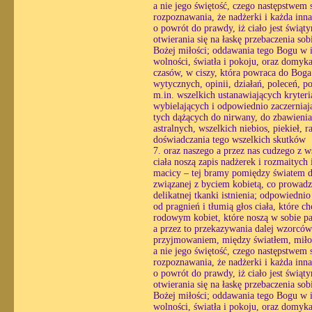
a nie jego świętość, czego następstwem st
rozpoznawania, że nadżerki i każda inn
o powrót do prawdy, iż ciało jest świąt
otwierania się na łaskę przebaczenia so
Bożej miłości; oddawania tego Bogu w i
wolności, światła i pokoju, oraz domyk
czasów, w ciszy, która powraca do Boga 
wytycznych, opinii, działań, poleceń, p
m.in. wszelkich ustanawiających kryteri
wybielających i odpowiednio zaczerniając
tych dążących do nirwany, do zbawienia
astralnych, wszelkich niebios, piekieł, 
doświadczania tego wszelkich skutków
7. oraz naszego a przez nas cudzego z w
ciała noszą zapis nadżerek i rozmaitych 
macicy – tej bramy pomiędzy światem du
związanej z byciem kobietą, co prowadzi
delikatnej tkanki istnienia; odpowiedni
od pragnień i tłumią głos ciała, które 
rodowym kobiet, które noszą w sobie pa
a przez to przekazywania dalej wzorcó
przyjmowaniem, między światłem, miłośc
a nie jego świętość, czego następstwem st
rozpoznawania, że nadżerki i każda inn
o powrót do prawdy, iż ciało jest świąt
otwierania się na łaskę przebaczenia so
Bożej miłości; oddawania tego Bogu w i
wolności, światła i pokoju, oraz domyk