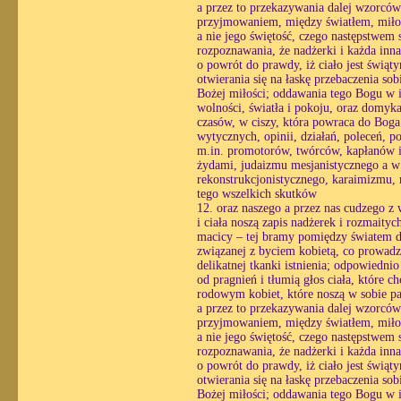
a przez to przekazywania dalej wzorcó
przyjmowaniem, między światłem, miłośc
a nie jego świętość, czego następstwem st
rozpoznawania, że nadżerki i każda inn
o powrót do prawdy, iż ciało jest świąt
otwierania się na łaskę przebaczenia so
Bożej miłości; oddawania tego Bogu w i
wolności, światła i pokoju, oraz domyk
czasów, w ciszy, która powraca do Boga 
wytycznych, opinii, działań, poleceń, p
m.in. promotorów, twórców, kapłanów i
żydami, judaizmu mesjanistycznego a w
rekonstrukcjonistycznego, karaimizmu, 
tego wszelkich skutków
12. oraz naszego a przez nas cudzego z
i ciała noszą zapis nadżerek i rozmaityc
macicy – tej bramy pomiędzy światem du
związanej z byciem kobietą, co prowadzi
delikatnej tkanki istnienia; odpowiedni
od pragnień i tłumią głos ciała, które 
rodowym kobiet, które noszą w sobie pa
a przez to przekazywania dalej wzorcó
przyjmowaniem, między światłem, miłośc
a nie jego świętość, czego następstwem st
rozpoznawania, że nadżerki i każda inn
o powrót do prawdy, iż ciało jest świąt
otwierania się na łaskę przebaczenia so
Bożej miłości; oddawania tego Bogu w i