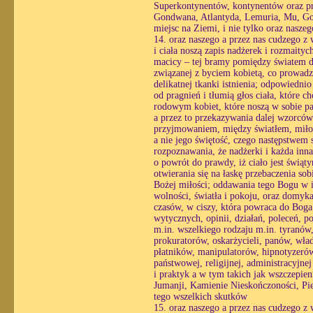
Superkontynentów, kontynentów oraz pre
Gondwana, Atlantyda, Lemuria, Mu, Gobi
miejsc na Ziemi, i nie tylko oraz nasze
14. oraz naszego a przez nas cudzego z
i ciała noszą zapis nadżerek i rozmaityc
macicy – tej bramy pomiędzy światem du
związanej z byciem kobietą, co prowadzi
delikatnej tkanki istnienia; odpowiedni
od pragnień i tłumią głos ciała, które 
rodowym kobiet, które noszą w sobie pa
a przez to przekazywania dalej wzorcó
przyjmowaniem, między światłem, miłośc
a nie jego świętość, czego następstwem st
rozpoznawania, że nadżerki i każda inn
o powrót do prawdy, iż ciało jest świąt
otwierania się na łaskę przebaczenia so
Bożej miłości; oddawania tego Bogu w i
wolności, światła i pokoju, oraz domyk
czasów, w ciszy, która powraca do Boga 
wytycznych, opinii, działań, poleceń, p
m.in. wszelkiego rodzaju m.in. tyranów
prokuratorów, oskarżycieli, panów, wł
płatników, manipulatorów, hipnotyzerów,
państwowej, religijnej, administracyjn
i praktyk a w tym takich jak wszczepienn
Jumanji, Kamienie Nieskończoności, Pie
tego wszelkich skutków
15. oraz naszego a przez nas cudzego z