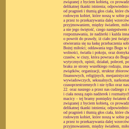
związanej z byciem kobietą, co prowadzi
delikatnej tkanki istnienia; odpowiedni
od pragnień i tłumią głos ciała, które 
rodowym kobiet, które noszą w sobie pa
a przez to przekazywania dalej wzorcó
przyjmowaniem, między światłem, miłośc
a nie jego świętość, czego następstwem st
rozpoznawania, że nadżerki i każda inn
o powrót do prawdy, iż ciało jest świąt
otwierania się na łaskę przebaczenia so
Bożej miłości; oddawania tego Bogu w i
wolności, światła i pokoju, oraz domyk
czasów, w ciszy, która powraca do Boga 
wytycznych, opinii, działań, poleceń, p
braku ze strony wszelkiego rodzaju, zna
związków, organizacji, struktur zbior
finansowych, religijnych, mesjanistycz
wywiadowczych, seksualnych, narkomań
czasoprzestrzennych i nie tylko oraz n
22. oraz naszego a przez nas cudzego z
i ciała noszą zapis nadżerek i rozmaityc
macicy – tej bramy pomiędzy światem du
związanej z byciem kobietą, co prowadzi
delikatnej tkanki istnienia; odpowiedni
od pragnień i tłumią głos ciała, które 
rodowym kobiet, które noszą w sobie pa
a przez to przekazywania dalej wzorcó
przyjmowaniem, między światłem, miłośc