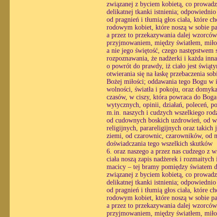
związanej z byciem kobietą, co prowadzi
delikatnej tkanki istnienia; odpowiedni
od pragnień i tłumią głos ciała, które 
rodowym kobiet, które noszą w sobie pa
a przez to przekazywania dalej wzorcó
przyjmowaniem, między światłem, miłośc
a nie jego świętość, czego następstwem st
rozpoznawania, że nadżerki i każda inn
o powrót do prawdy, iż ciało jest świąt
otwierania się na łaskę przebaczenia so
Bożej miłości; oddawania tego Bogu w i
wolności, światła i pokoju, oraz domyk
czasów, w ciszy, która powraca do Boga 
wytycznych, opinii, działań, poleceń, p
m.in. naszych i cudzych wszelkiego rod
od cudownych boskich uzdrowień, od wła
religijnych, parareligijnych oraz taki
ziemi, od czarownic, czarowników, od m
doświadczania tego wszelkich skutków
6. oraz naszego a przez nas cudzego z w
ciała noszą zapis nadżerek i rozmaitych 
macicy – tej bramy pomiędzy światem du
związanej z byciem kobietą, co prowadzi
delikatnej tkanki istnienia; odpowiedni
od pragnień i tłumią głos ciała, które 
rodowym kobiet, które noszą w sobie pa
a przez to przekazywania dalej wzorcó
przyjmowaniem, między światłem, miłośc