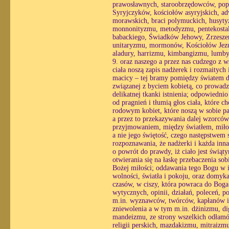
prawosławnych, staroobrzędowców, pop
Syryjczyków, kościołów asyryjskich, a
morawskich, braci polymuckich, husyty
monnonityzmu, metodyzmu, pentekostali
babackiego, Świadków Jehowy, Zrzesz
unitaryzmu, mormonów, Kościołów Jezusa
aladury, harrizmu, kimbangizmu, lumby 
9. oraz naszego a przez nas cudzego z w
ciała noszą zapis nadżerek i rozmaitych 
macicy – tej bramy pomiędzy światem du
związanej z byciem kobietą, co prowadzi
delikatnej tkanki istnienia; odpowiedni
od pragnień i tłumią głos ciała, które 
rodowym kobiet, które noszą w sobie pa
a przez to przekazywania dalej wzorcó
przyjmowaniem, między światłem, miłośc
a nie jego świętość, czego następstwem st
rozpoznawania, że nadżerki i każda inn
o powrót do prawdy, iż ciało jest świąt
otwierania się na łaskę przebaczenia so
Bożej miłości; oddawania tego Bogu w i
wolności, światła i pokoju, oraz domyk
czasów, w ciszy, która powraca do Boga 
wytycznych, opinii, działań, poleceń, p
m.in. wyznawców, twórców, kapłanów i z
zniewolenia a w tym m.in. dżinizmu, 
mandeizmu, ze strony wszelkich odłamó
religii perskich, mazdakizmu, mitraizmu