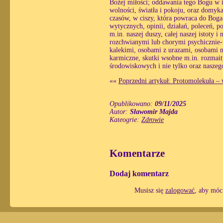
Bożej miłości; oddawania tego Bogu w i
wolności, światła i pokoju, oraz domyk
czasów, w ciszy, która powraca do Boga 
wytycznych, opinii, działań, poleceń, p
m.in. naszej duszy, całej naszej istoty 
rozchwianymi lub chorymi psychicznie-u
kalekimi, osobami z urazami, osobami 
karmiczne, skutki wsobne m.in. rozmait
środowiskowych i nie tylko oraz naszeg
««
Poprzedni artykuł: Protomolekuła – 
Opublikowano:
09/11/2025
Autor:
Sławomir Majda
Kateogrie:
Zdrowie
Komentarze
Dodaj komentarz
Musisz się
zalogować
, aby móc