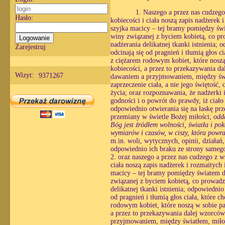
1. Naszego a przez nas cudzego
Hasło:
kobiecości i ciała noszą zapis nadżerek 
szyjka macicy – tej bramy pomiędzy świ
winy związanej z byciem kobietą, co pro
nadżerania delikatnej tkanki istnienia;
Zarejestruj
odcinają się od pragnień i tłumią głos c
z ciężarem rodowym kobiet, które noszą
kobiecości, a przez to przekazywania d
Wizyt:
9371267
dawaniem a przyjmowaniem, między świa
zaprzeczenie ciała, a nie jego świętość, 
życia; oraz rozpoznawania, że nadżerki
godności i o powrót do prawdy, iż ciało 
odpowiednio otwierania się na łaskę prz
przemiany w świetle Bożej miłości;
odd
Bóg jest źródłem wolności, światła i pok
wymiarów i czasów, w ciszy, która powr
m.in. woli, wytycznych, opinii, działań,
odpowiednio ich braku ze strony sameg
2. oraz naszego a przez nas cudzego z w
ciała noszą zapis nadżerek i rozmaitych 
macicy – tej bramy pomiędzy światem du
związanej z byciem kobietą, co prowadzi
delikatnej tkanki istnienia; odpowiedni
od pragnień i tłumią głos ciała, które 
rodowym kobiet, które noszą w sobie pa
a przez to przekazywania dalej wzorcó
przyjmowaniem, między światłem, miłośc