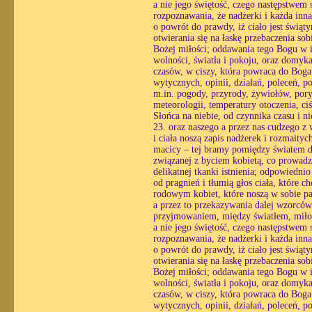
a nie jego świętość, czego następstwem st
rozpoznawania, że nadżerki i każda inn
o powrót do prawdy, iż ciało jest świąt
otwierania się na łaskę przebaczenia so
Bożej miłości; oddawania tego Bogu w i
wolności, światła i pokoju, oraz domyk
czasów, w ciszy, która powraca do Boga 
wytycznych, opinii, działań, poleceń, p
m.in. pogody, przyrody, żywiołów, pory 
meteorologii, temperatury otoczenia, ci
Słońca na niebie, od czynnika czasu i n
23. oraz naszego a przez nas cudzego z
i ciała noszą zapis nadżerek i rozmaityc
macicy – tej bramy pomiędzy światem du
związanej z byciem kobietą, co prowadzi
delikatnej tkanki istnienia; odpowiedni
od pragnień i tłumią głos ciała, które 
rodowym kobiet, które noszą w sobie pa
a przez to przekazywania dalej wzorcó
przyjmowaniem, między światłem, miłośc
a nie jego świętość, czego następstwem st
rozpoznawania, że nadżerki i każda inn
o powrót do prawdy, iż ciało jest świąt
otwierania się na łaskę przebaczenia so
Bożej miłości; oddawania tego Bogu w i
wolności, światła i pokoju, oraz domyk
czasów, w ciszy, która powraca do Boga 
wytycznych, opinii, działań, poleceń, p