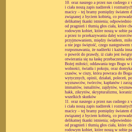
10. oraz naszego a przez nas cudzego z
i ciała noszą zapis nadżerek i rozmaityc
macicy – tej bramy pomiędzy światem du
związanej z byciem kobietą, co prowadzi
delikatnej tkanki istnienia; odpowiedni
od pragnień i tłumią głos ciała, które 
rodowym kobiet, które noszą w sobie pa
a przez to przekazywania dalej wzorcó
przyjmowaniem, między światłem, miłośc
a nie jego świętość, czego następstwem st
rozpoznawania, że nadżerki i każda inn
o powrót do prawdy, iż ciało jest świąt
otwierania się na łaskę przebaczenia so
Bożej miłości; oddawania tego Bogu w i
wolności, światła i pokoju, oraz domyk
czasów, w ciszy, która powraca do Boga 
wytycznych, opinii, działań, poleceń, p
wyznawców, twórców, kapłanów i zarząd
immaitów, ismalitów, zajdytów, wyzna
hakk, zikrytów, skrypturalizmu, korani
wszelkich skutków
11. oraz naszego a przez nas cudzego z
i ciała noszą zapis nadżerek i rozmaityc
macicy – tej bramy pomiędzy światem du
związanej z byciem kobietą, co prowadzi
delikatnej tkanki istnienia; odpowiedni
od pragnień i tłumią głos ciała, które 
rodowym kobiet, które noszą w sobie pa