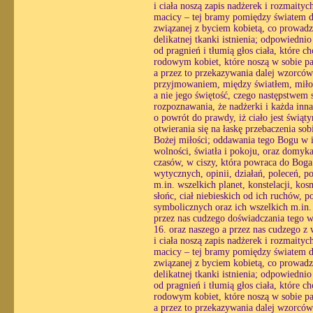
i ciała noszą zapis nadżerek i rozmaityc
macicy – tej bramy pomiędzy światem du
związanej z byciem kobietą, co prowadzi
delikatnej tkanki istnienia; odpowiedni
od pragnień i tłumią głos ciała, które 
rodowym kobiet, które noszą w sobie pa
a przez to przekazywania dalej wzorcó
przyjmowaniem, między światłem, miłośc
a nie jego świętość, czego następstwem st
rozpoznawania, że nadżerki i każda inn
o powrót do prawdy, iż ciało jest świąt
otwierania się na łaskę przebaczenia so
Bożej miłości; oddawania tego Bogu w i
wolności, światła i pokoju, oraz domyk
czasów, w ciszy, która powraca do Boga 
wytycznych, opinii, działań, poleceń, p
m.in. wszelkich planet, konstelacji, ko
słońc, ciał niebieskich od ich ruchów, 
symbolicznych oraz ich wszelkich m.in.
przez nas cudzego doświadczania tego 
16. oraz naszego a przez nas cudzego z
i ciała noszą zapis nadżerek i rozmaityc
macicy – tej bramy pomiędzy światem du
związanej z byciem kobietą, co prowadzi
delikatnej tkanki istnienia; odpowiedni
od pragnień i tłumią głos ciała, które 
rodowym kobiet, które noszą w sobie pa
a przez to przekazywania dalej wzorcó