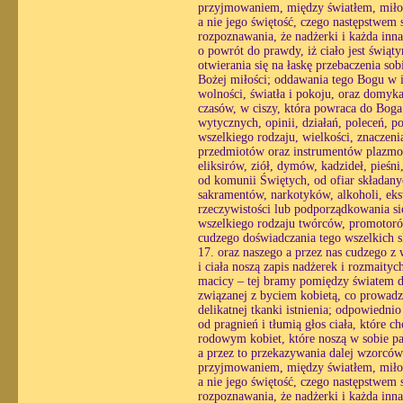
przyjmowaniem, między światłem, miłośc
a nie jego świętość, czego następstwem st
rozpoznawania, że nadżerki i każda inn
o powrót do prawdy, iż ciało jest świąt
otwierania się na łaskę przebaczenia so
Bożej miłości; oddawania tego Bogu w i
wolności, światła i pokoju, oraz domyk
czasów, w ciszy, która powraca do Boga 
wytycznych, opinii, działań, poleceń, p
wszelkiego rodzaju, wielkości, znaczeni
przedmiotów oraz instrumentów plazmow
eliksirów, ziół, dymów, kadzideł, pieśn
od komunii Świętych, od ofiar składany
sakramentów, narkotyków, alkoholi, eks
rzeczywistości lub podporządkowania się
wszelkiego rodzaju twórców, promotorów,
cudzego doświadczania tego wszelkich 
17. oraz naszego a przez nas cudzego z
i ciała noszą zapis nadżerek i rozmaityc
macicy – tej bramy pomiędzy światem du
związanej z byciem kobietą, co prowadzi
delikatnej tkanki istnienia; odpowiedni
od pragnień i tłumią głos ciała, które 
rodowym kobiet, które noszą w sobie pa
a przez to przekazywania dalej wzorcó
przyjmowaniem, między światłem, miłośc
a nie jego świętość, czego następstwem st
rozpoznawania, że nadżerki i każda inn