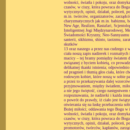
wolności, światła i pokoju, oraz domyk
czasów, w ciszy, która powraca do Boga 
wytycznych, opinii, działań, poleceń, p
m.in. twórców, organizatorów, zarządc
charyzmatycznych jak m.in. babizmu, b
New Age, Realizm, Rastafari, Scjentolo
Inteligentnej Jogi Międzynarodowej, M
Świadomości Kryszny, Neo-Sannyasmu (
santerii, sikhizmu, shinto, taoizmu, zar
skutków
13 oraz naszego a przez nas cudzego z w
ciała noszą zapis nadżerek i rozmaitych 
macicy – tej bramy pomiędzy światem du
związanej z byciem kobietą, co prowadzi
delikatnej tkanki istnienia; odpowiedni
od pragnień i tłumią głos ciała, które 
rodowym kobiet, które noszą w sobie pa
a przez to przekazywania dalej wzorcó
przyjmowaniem, między światłem, miłośc
a nie jego świętość, czego następstwem st
rozpoznawania, że nadżerki i każda inn
o powrót do prawdy, iż ciało jest świąt
otwierania się na łaskę przebaczenia so
Bożej miłości; oddawania tego Bogu w i
wolności, światła i pokoju, oraz domyk
czasów, w ciszy, która powraca do Boga 
wytycznych, opinii, działań, poleceń, p
promotorów, twórców, kapłanów, zarządc