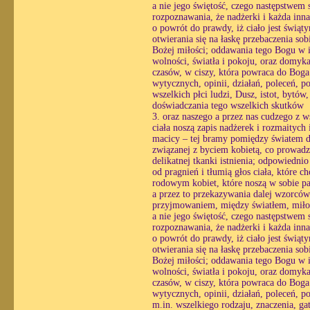
a nie jego świętość, czego następstwem st
rozpoznawania, że nadżerki i każda inn
o powrót do prawdy, iż ciało jest świąt
otwierania się na łaskę przebaczenia so
Bożej miłości; oddawania tego Bogu w i
wolności, światła i pokoju, oraz domyk
czasów, w ciszy, która powraca do Boga 
wytycznych, opinii, działań, poleceń, p
wszelkich płci ludzi, Dusz, istot, bytów
doświadczania tego wszelkich skutków
3. oraz naszego a przez nas cudzego z w
ciała noszą zapis nadżerek i rozmaitych 
macicy – tej bramy pomiędzy światem du
związanej z byciem kobietą, co prowadzi
delikatnej tkanki istnienia; odpowiedni
od pragnień i tłumią głos ciała, które 
rodowym kobiet, które noszą w sobie pa
a przez to przekazywania dalej wzorcó
przyjmowaniem, między światłem, miłośc
a nie jego świętość, czego następstwem st
rozpoznawania, że nadżerki i każda inn
o powrót do prawdy, iż ciało jest świąt
otwierania się na łaskę przebaczenia so
Bożej miłości; oddawania tego Bogu w i
wolności, światła i pokoju, oraz domyk
czasów, w ciszy, która powraca do Boga 
wytycznych, opinii, działań, poleceń, p
m.in. wszelkiego rodzaju, znaczenia, ga