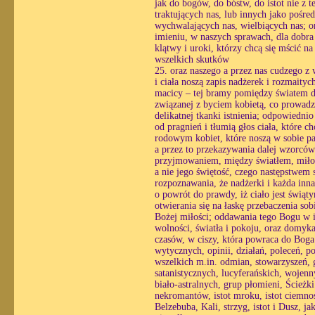
jak do bogów, do bóstw, do istot nie z t
traktujących nas, lub innych jako pośr
wychwalających nas, wielbiących nas; o
imieniu, w naszych sprawach, dla dobra
klątwy i uroki, którzy chcą się mścić n
wszelkich skutków
25. oraz naszego a przez nas cudzego z
i ciała noszą zapis nadżerek i rozmaityc
macicy – tej bramy pomiędzy światem du
związanej z byciem kobietą, co prowadzi
delikatnej tkanki istnienia; odpowiedni
od pragnień i tłumią głos ciała, które 
rodowym kobiet, które noszą w sobie pa
a przez to przekazywania dalej wzorcó
przyjmowaniem, między światłem, miłośc
a nie jego świętość, czego następstwem st
rozpoznawania, że nadżerki i każda inn
o powrót do prawdy, iż ciało jest świąt
otwierania się na łaskę przebaczenia so
Bożej miłości; oddawania tego Bogu w i
wolności, światła i pokoju, oraz domyk
czasów, w ciszy, która powraca do Boga 
wytycznych, opinii, działań, poleceń, p
wszelkich m.in. odmian, stowarzyszeń, 
satanistycznych, lucyferańskich, wojen
biało-astralnych, grup płomieni, Ścież
nekromantów, istot mroku, istot ciemnoś
Belzebuba, Kali, strzyg, istot i Dusz, 