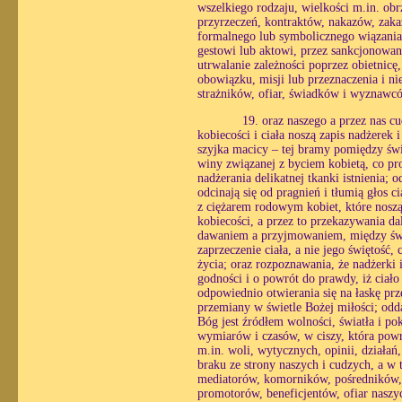
wszelkiego rodzaju, wielkości m.in. ob
przyrzeczeń, kontraktów, nakazów, zaka
formalnego lub symbolicznego wiązania
gestowi lub aktowi, przez sankcjonowani
utrwalanie zależności poprzez obietnic
obowiązku, misji lub przeznaczenia i n
strażników, ofiar, świadków i wyznawcó
19. oraz naszego a przez nas c
kobiecości i ciała noszą zapis nadżerek 
szyjka macicy – tej bramy pomiędzy świ
winy związanej z byciem kobietą, co pro
nadżerania delikatnej tkanki istnienia;
odcinają się od pragnień i tłumią głos c
z ciężarem rodowym kobiet, które noszą
kobiecości, a przez to przekazywania d
dawaniem a przyjmowaniem, między świa
zaprzeczenie ciała, a nie jego świętość, 
życia; oraz rozpoznawania, że nadżerki
godności i o powrót do prawdy, iż ciało 
odpowiednio otwierania się na łaskę prz
przemiany w świetle Bożej miłości; odd
Bóg jest źródłem wolności, światła i po
wymiarów i czasów, w ciszy, która powr
m.in. woli, wytycznych, opinii, działań,
braku ze strony naszych i cudzych, a w
mediatorów, komorników, pośredników, ś
promotorów, beneficjentów, ofiar naszyc