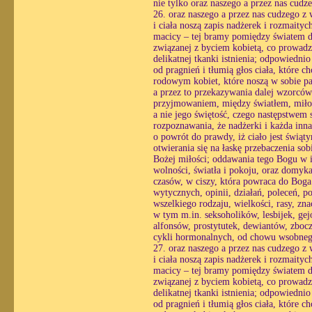
nie tylko oraz naszego a przez nas cud
26. oraz naszego a przez nas cudzego z
i ciała noszą zapis nadżerek i rozmaityc
macicy – tej bramy pomiędzy światem du
związanej z byciem kobietą, co prowadzi
delikatnej tkanki istnienia; odpowiedni
od pragnień i tłumią głos ciała, które 
rodowym kobiet, które noszą w sobie pa
a przez to przekazywania dalej wzorcó
przyjmowaniem, między światłem, miłośc
a nie jego świętość, czego następstwem st
rozpoznawania, że nadżerki i każda inn
o powrót do prawdy, iż ciało jest świąt
otwierania się na łaskę przebaczenia so
Bożej miłości; oddawania tego Bogu w i
wolności, światła i pokoju, oraz domyk
czasów, w ciszy, która powraca do Boga 
wytycznych, opinii, działań, poleceń, p
wszelkiego rodzaju, wielkości, rasy, z
w tym m.in. seksoholików, lesbijek, ge
alfonsów, prostytutek, dewiantów, zboc
cykli hormonalnych, od chowu wsobnego 
27. oraz naszego a przez nas cudzego z
i ciała noszą zapis nadżerek i rozmaityc
macicy – tej bramy pomiędzy światem du
związanej z byciem kobietą, co prowadzi
delikatnej tkanki istnienia; odpowiedni
od pragnień i tłumią głos ciała, które 