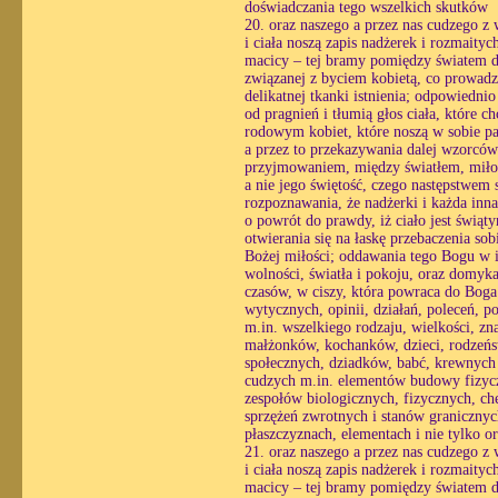
doświadczania tego wszelkich skutków
20. oraz naszego a przez nas cudzego z
i ciała noszą zapis nadżerek i rozmaityc
macicy – tej bramy pomiędzy światem du
związanej z byciem kobietą, co prowadzi
delikatnej tkanki istnienia; odpowiedni
od pragnień i tłumią głos ciała, które 
rodowym kobiet, które noszą w sobie pa
a przez to przekazywania dalej wzorcó
przyjmowaniem, między światłem, miłośc
a nie jego świętość, czego następstwem st
rozpoznawania, że nadżerki i każda inn
o powrót do prawdy, iż ciało jest świąt
otwierania się na łaskę przebaczenia so
Bożej miłości; oddawania tego Bogu w i
wolności, światła i pokoju, oraz domyk
czasów, w ciszy, która powraca do Boga 
wytycznych, opinii, działań, poleceń, p
m.in. wszelkiego rodzaju, wielkości, z
małżonków, kochanków, dzieci, rodzeńst
społecznych, dziadków, babć, krewnych 
cudzych m.in. elementów budowy fizycz
zespołów biologicznych, fizycznych, c
sprzężeń zwrotnych i stanów granicznyc
płaszczyznach, elementach i nie tylko 
21. oraz naszego a przez nas cudzego z
i ciała noszą zapis nadżerek i rozmaityc
macicy – tej bramy pomiędzy światem du