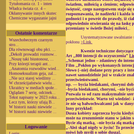
Tytułomania cz. 1 - inten
światłem, miłością a cieniem; odpowie
Władca świata cz. 4 –
świętość, czego następstwem staje się 
Okłamywanie innych skutec
rozpoznawania, że nadżerki i każda 
Chemiczne wygaszanie jajni
godności i o powrót do prawdy, iż ciał
odpowiednio otwierania się na łaskę 
przemiany w świetle Bożej miłości
,,.
Ostatnie komentarze
Usystematyzowane uwalnianie si
Wszechobecnym czarnym
pokłonu
>Link.
stro...
Dla równowagi obu płci. ...
Kwestie techniczne dotyczące
„Dekolt prowadzi rozmow...
Art ,,800 intencji do oczyszczenia”
Li
,,Noszę taki biustonosz, ...
,,Schemat jedno – zdaniowy do intenc
Przy którejś terapii ant...
Film ,,Pokłon po wykonanych intenc
,,Anatomia rozwodów wied...
Słowo (–nie) dodane przy pracy z int
Homoseksualizm geja, zal...
nawet samodzielnie już w trakcie zna
,,Nie ucz starej wiedźmy ...
przeciwieństwami.
W chrześcijaństwie wielu...
np. — bycia biedakami, chorymi dobr
Ukraińcy w mediach społe...
–bycia biedakami, chorymi, –nie byc
Oglądam 7 serię, odcinek...
Pozwala to od razu maksymalnie szer
Tekst napisany w 2023 roku...
przeciwieństwie. Warto też wiedzieć-
Lecz tym, którzy ufają B...
że nie są bałwochwalcami jak w dan
W historii nauki niewiele ...
Inny przykład:
W historii nauki niewiele ...
Dusza kobiety zaprzecza byciu kiedyś
może na zrozumienie stanu w jakim s
Bycie złą matką, –nie bycia złą matk
Logowanie
„-Ależ skąd nigdy w życiu! To przecie
mówi lub myśli o sobie dusza].
Login: