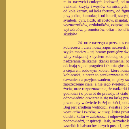
m.in. naszych i cudzych kodowań, od m
uwikłań, krzyży i węzłów karmicznych, 
od koła karmy, od koła fortuny, od figu
przypadku, kumulacji, od loterii, statys
symboli, cyfr, liczb, alfabetów, manda
wyznaczników, ozdobników, czipów, uraz
wytwórców, promotorów, ofiar i benefic
skutków
24. oraz naszego a przez nas c
kobiecości i ciała noszą zapis nadżerek 
szyjka macicy – tej bramy pomiędzy świ
winy związanej z byciem kobietą, co pro
nadżerania delikatnej tkanki istnienia;
odcinają się od pragnień i tłumią głos c
z ciężarem rodowym kobiet, które noszą
kobiecości, a przez to przekazywania d
dawaniem a przyjmowaniem, między świa
zaprzeczenie ciała, a nie jego świętość, 
życia; oraz rozpoznawania, że nadżerki
godności i o powrót do prawdy, iż ciało 
odpowiednio otwierania się na łaskę prz
przemiany w świetle Bożej miłości; odd
Bóg jest źródłem wolności, światła i po
wymiarów i czasów, w ciszy, która powra
obiektu kultu w zależności i odpowiedni
podpowiedzi, inspiracji, łask, szczodro
wszelkich bałwochwalczych postaci, czy