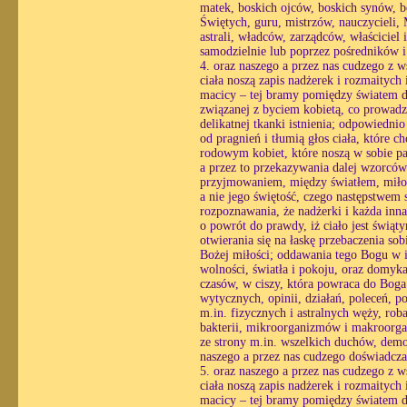
matek, boskich ojców, boskich synów, 
Świętych, guru, mistrzów, nauczycieli, 
astrali, władców, zarządców, właściciel
samodzielnie lub poprzez pośredników i
4. oraz naszego a przez nas cudzego z w
ciała noszą zapis nadżerek i rozmaitych 
macicy – tej bramy pomiędzy światem du
związanej z byciem kobietą, co prowadzi
delikatnej tkanki istnienia; odpowiedni
od pragnień i tłumią głos ciała, które 
rodowym kobiet, które noszą w sobie pa
a przez to przekazywania dalej wzorcó
przyjmowaniem, między światłem, miłośc
a nie jego świętość, czego następstwem st
rozpoznawania, że nadżerki i każda inn
o powrót do prawdy, iż ciało jest świąt
otwierania się na łaskę przebaczenia so
Bożej miłości; oddawania tego Bogu w i
wolności, światła i pokoju, oraz domyk
czasów, w ciszy, która powraca do Boga 
wytycznych, opinii, działań, poleceń, p
m.in. fizycznych i astralnych węży, ro
bakterii, mikroorganizmów i makroorgan
ze strony m.in. wszelkich duchów, demon
naszego a przez nas cudzego doświadcza
5. oraz naszego a przez nas cudzego z w
ciała noszą zapis nadżerek i rozmaitych 
macicy – tej bramy pomiędzy światem du