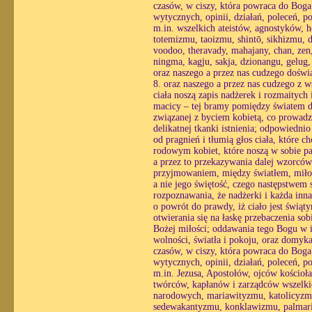
czasów, w ciszy, która powraca do Boga 
wytycznych, opinii, działań, poleceń, p
m.in. wszelkich ateistów, agnostyków,
totemizmu, taoizmu, shintō, sikhizmu
voodoo, theravady, mahajany, chan, zen
ningma, kagju, sakja, dzionangu, gelug
oraz naszego a przez nas cudzego doświ
8. oraz naszego a przez nas cudzego z w
ciała noszą zapis nadżerek i rozmaitych 
macicy – tej bramy pomiędzy światem du
związanej z byciem kobietą, co prowadzi
delikatnej tkanki istnienia; odpowiedni
od pragnień i tłumią głos ciała, które 
rodowym kobiet, które noszą w sobie pa
a przez to przekazywania dalej wzorcó
przyjmowaniem, między światłem, miłośc
a nie jego świętość, czego następstwem st
rozpoznawania, że nadżerki i każda inn
o powrót do prawdy, iż ciało jest świąt
otwierania się na łaskę przebaczenia so
Bożej miłości; oddawania tego Bogu w i
wolności, światła i pokoju, oraz domyk
czasów, w ciszy, która powraca do Boga 
wytycznych, opinii, działań, poleceń, p
m.in. Jezusa, Apostołów, ojców kościo
twórców, kapłanów i zarządców wszelkic
narodowych, mariawityzmu, katolicyzmu
sedewakantyzmu, konklawizmu, palmariz