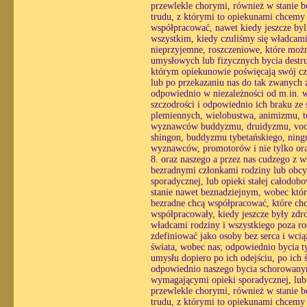
przewlekle chorymi, również w stanie 
trudu, z którymi to opiekunami chcemy
współpracować, nawet kiedy jeszcze byl
wszystkim, kiedy czuliśmy się władcami
nieprzyjemne, roszczeniowe, które możn
umysłowych lub fizycznych bycia destr
którym opiekunowie poświęcają swój czas
lub po przekazaniu nas do tak zwanych z
odpowiednio w niezależności od m.in. wo
szczodrości i odpowiednio ich braku ze
plemiennych, wielobustwa, animizmu, t
wyznawców buddyzmu, druidyzmu, voodoo
shingon, buddyzmu tybetańskiego, ningm
wyznawców, promotorów i nie tylko ora
8. oraz naszego a przez nas cudzego z 
bezradnymi członkami rodziny lub obcy
sporadycznej, lub opieki stałej całodo
stanie nawet beznadziejnym, wobec któ
bezradne chcą współpracować, które chc
współpracowały, kiedy jeszcze były zdr
władcami rodziny i wszystkiego poza ro
zdefiniować jako osoby bez serca i wc
świata, wobec nas; odpowiednio bycia ty
umysłu dopiero po ich odejściu, po ich
odpowiednio naszego bycia schorowanym
wymagającymi opieki sporadycznej, lub o
przewlekle chorymi, również w stanie 
trudu, z którymi to opiekunami chcemy