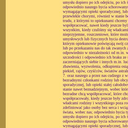
umysłu dopiero po ich odejściu, po ich
odpowiednio naszego bycia schorowanym
wymagającymi opieki sporadycznej, lub o
przewlekle chorymi, również w stanie 
trudu, z którymi to opiekunami chcemy
współpracować, nawet kiedy jeszcze byl
wszystkim, kiedy czuliśmy się władcami
nieprzyjemne, roszczeniowe, które możn
umysłowych lub fizycznych bycia destr
którym opiekunowie poświęcają swój czas
lub po przekazaniu nas do tak zwanych z
odpowiednio w niezależności od m.in. wo
szczodrości i odpowiednio ich braku ze
zaczerniających siebie i innych m.in. lud
zbawienia, wyzwolenia, odkupienia osiąg
piekieł, rajów, czyśćców, światów astra
7. oraz naszego a przez nas cudzego z 
bezradnymi członkami rodziny lub obcy
sporadycznej, lub opieki stałej całodo
stanie nawet beznadziejnym, wobec któ
bezradne chcą współpracować, które chc
współpracowały, kiedy jeszcze były zdr
władcami rodziny i wszystkiego poza ro
zdefiniować jako osoby bez serca i wc
świata, wobec nas; odpowiednio bycia ty
umysłu dopiero po ich odejściu, po ich
odpowiednio naszego bycia schorowanym
wymagającymi opieki sporadycznej, lub o