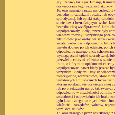
gry i zabawy takie jak Jumanji, Kamieni
doświadczania tego wszelkich skutków
16. oraz naszego a przez nas cudzego z
bezradnymi członkami rodziny lub obcy
sporadycznej, lub opieki stałej całodo
stanie nawet beznadziejnym, wobec któ
bezradne chcą współpracować, które chc
współpracowały, kiedy jeszcze były zdr
władcami rodziny i wszystkiego poza ro
zdefiniować jako osoby bez serca i wc
świata, wobec nas; odpowiednio bycia ty
umysłu dopiero po ich odejściu, po ich
odpowiednio naszego bycia schorowanym
wymagającymi opieki sporadycznej, lub o
przewlekle chorymi, również w stanie 
trudu, z którymi to opiekunami chcemy
współpracować, nawet kiedy jeszcze byl
wszystkim, kiedy czuliśmy się władcami
nieprzyjemne, roszczeniowe, które możn
umysłowych lub fizycznych bycia destr
którym opiekunowie poświęcają swój czas
lub po przekazaniu nas do tak zwanych z
odpowiednio w niezależności od m.in. wo
szczodrości i odpowiednio ich braku ze 
pyłu kosmicznego, czarnych dziur, słońc
właścicieli, zarządców, twórców, najem
wszelkich skutków
17. oraz naszego a przez nas cudzego z