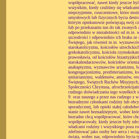
współpracować, nawet kiedy jeszcze byl
wszystkim, kiedy czuliśmy się władcami
nieprzyjemne, roszczeniowe, które możn
umysłowych lub fizycznych bycia destr
którym opiekunowie poświęcają swój czas
lub po przekazaniu nas do tak zwanych z
odpowiednio w niezależności od m.in. wo
szczodrości i odpowiednio ich braku ze
Świętego, jak również m.in. wyznawców,
starokatolicyzmu, kościołów utrechcki
grekokatolicyzmu, kościoła rzymskokat
prawosławia, od kościołów bizantyjsk
starokalendarzowców, kościołów orienta
anabaptyzmu, wyznawców arianizmu, ba
kongregacjonizmu, prezbiterianizmu, k
unitarianizmu, waldensów, amiszów, re
Świętego, Świętych Ruchów Misyjnych,
Społeczności Chrystusa, afrochrześcijań
cudzego doświadczania tego wszelkich 
9. oraz naszego a przez nas cudzego z 
bezradnymi członkami rodziny lub obcy
sporadycznej, lub opieki stałej całodo
stanie nawet beznadziejnym, wobec któ
bezradne chcą współpracować, które chc
współpracowały, kiedy jeszcze były zdr
władcami rodziny i wszystkiego poza ro
zdefiniować jako osoby bez serca i wc
świata, wobec nas; odpowiednio bycia ty