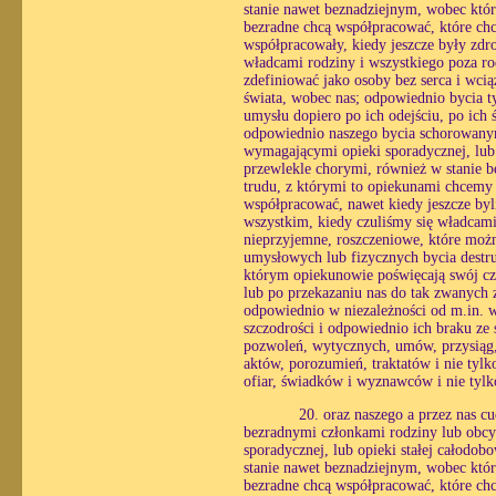
stanie nawet beznadziejnym, wobec któ
bezradne chcą współpracować, które chc
współpracowały, kiedy jeszcze były zdr
władcami rodziny i wszystkiego poza ro
zdefiniować jako osoby bez serca i wc
świata, wobec nas; odpowiednio bycia ty
umysłu dopiero po ich odejściu, po ich
odpowiednio naszego bycia schorowanym
wymagającymi opieki sporadycznej, lub o
przewlekle chorymi, również w stanie 
trudu, z którymi to opiekunami chcemy
współpracować, nawet kiedy jeszcze byl
wszystkim, kiedy czuliśmy się władcami
nieprzyjemne, roszczeniowe, które możn
umysłowych lub fizycznych bycia destr
którym opiekunowie poświęcają swój czas
lub po przekazaniu nas do tak zwanych z
odpowiednio w niezależności od m.in. wo
szczodrości i odpowiednio ich braku ze
pozwoleń, wytycznych, umów, przysiąg,
aktów, porozumień, traktatów i nie tyl
ofiar, świadków i wyznawców i nie tylk
20. oraz naszego a przez nas 
bezradnymi członkami rodziny lub obcy
sporadycznej, lub opieki stałej całodo
stanie nawet beznadziejnym, wobec któ
bezradne chcą współpracować, które chc