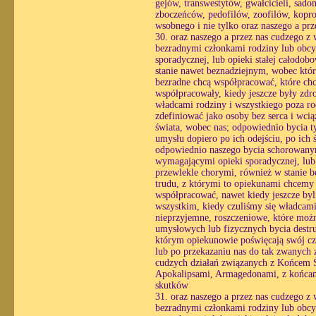
gejów, transwestytów, gwałcicieli, sad
zboczeńców, pedofilów, zoofilów, kopr
wsobnego i nie tylko oraz naszego a pr
30. oraz naszego a przez nas cudzego z
bezradnymi członkami rodziny lub obcy
sporadycznej, lub opieki stałej całodo
stanie nawet beznadziejnym, wobec któ
bezradne chcą współpracować, które chc
współpracowały, kiedy jeszcze były zdr
władcami rodziny i wszystkiego poza ro
zdefiniować jako osoby bez serca i wc
świata, wobec nas; odpowiednio bycia ty
umysłu dopiero po ich odejściu, po ich
odpowiednio naszego bycia schorowanym
wymagającymi opieki sporadycznej, lub o
przewlekle chorymi, również w stanie 
trudu, z którymi to opiekunami chcemy
współpracować, nawet kiedy jeszcze byl
wszystkim, kiedy czuliśmy się władcami
nieprzyjemne, roszczeniowe, które możn
umysłowych lub fizycznych bycia destr
którym opiekunowie poświęcają swój czas
lub po przekazaniu nas do tak zwanych 
cudzych działań związanych z Końcem Ś
Apokalipsami, Armagedonami, z końcami 
skutków
31. oraz naszego a przez nas cudzego z
bezradnymi członkami rodziny lub obcy