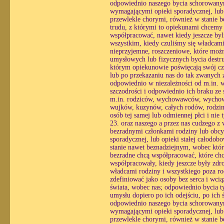
odpowiednio naszego bycia schorowanym
wymagającymi opieki sporadycznej, lub o
przewlekle chorymi, również w stanie 
trudu, z którymi to opiekunami chcemy
współpracować, nawet kiedy jeszcze byl
wszystkim, kiedy czuliśmy się władcami
nieprzyjemne, roszczeniowe, które możn
umysłowych lub fizycznych bycia destr
którym opiekunowie poświęcają swój czas
lub po przekazaniu nas do tak zwanych z
odpowiednio w niezależności od m.in. wo
szczodrości i odpowiednio ich braku ze 
m.in. rodziców, wychowawców, wychowan
wujków, kuzynów, całych rodów, rodzin
osób tej samej lub odmiennej płci i nie
23. oraz naszego a przez nas cudzego z
bezradnymi członkami rodziny lub obcy
sporadycznej, lub opieki stałej całodo
stanie nawet beznadziejnym, wobec któ
bezradne chcą współpracować, które chc
współpracowały, kiedy jeszcze były zdr
władcami rodziny i wszystkiego poza ro
zdefiniować jako osoby bez serca i wc
świata, wobec nas; odpowiednio bycia ty
umysłu dopiero po ich odejściu, po ich
odpowiednio naszego bycia schorowanym
wymagającymi opieki sporadycznej, lub o
przewlekle chorymi, również w stanie 