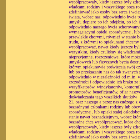
współpracowały, kiedy jeszcze były zdr
władcami rodziny i wszystkiego poza ro
zdefiniować jako osoby bez serca i wc
świata, wobec nas; odpowiednio bycia ty
umysłu dopiero po ich odejściu, po ich
odpowiednio naszego bycia schorowanym
wymagającymi opieki sporadycznej, lub o
przewlekle chorymi, również w stanie 
trudu, z którymi to opiekunami chcemy
współpracować, nawet kiedy jeszcze byl
wszystkim, kiedy czuliśmy się władcami
nieprzyjemne, roszczeniowe, które możn
umysłowych lub fizycznych bycia destr
którym opiekunowie poświęcają swój czas
lub po przekazaniu nas do tak zwanych z
odpowiednio w niezależności od m.in. wo
szczodrości i odpowiednio ich braku ze
weryfikatorów, windykatorów, komornik
promotorów, beneficjentów, ofiar naszyc
doświadczania tego wszelkich skutków
21. oraz naszego a przez nas cudzego z
bezradnymi członkami rodziny lub obcy
sporadycznej, lub opieki stałej całodo
stanie nawet beznadziejnym, wobec któ
bezradne chcą współpracować, które chc
współpracowały, kiedy jeszcze były zdr
władcami rodziny i wszystkiego poza ro
zdefiniować jako osoby bez serca i wc