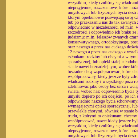
wszystkim, kiedy czuliśmy się władcami
nieprzyjemne, roszczeniowe, które możn
umysłowych lub fizycznych bycia destr
którym opiekunowie poświęcają swój czas
lub po przekazaniu nas do tak zwanych z
odpowiednio w niezależności od m.in. wo
szczodrości i odpowiednio ich braku ze
judaizmu: m.in. felaszów zwanych czar
konserwatywnego, ortodoksyjnego, post
oraz naszego a przez nas cudzego doświ
12 naszego a przez nas cudzego z wsze
członkami rodziny lub obcymi a w tym o
sporadycznej, lub opieki stałej całodo
stanie nawet beznadziejnym, wobec któ
bezradne chcą współpracować, które chc
współpracowały, kiedy jeszcze były zdr
władcami rodziny i wszystkiego poza ro
zdefiniować jako osoby bez serca i wc
świata, wobec nas; odpowiednio bycia ty
umysłu dopiero po ich odejściu, po ich
odpowiednio naszego bycia schorowanym
wymagającymi opieki sporadycznej, lub o
przewlekle chorymi, również w stanie 
trudu, z którymi to opiekunami chcemy
współpracować, nawet kiedy jeszcze byl
wszystkim, kiedy czuliśmy się władcami
nieprzyjemne, roszczeniowe, które możn
umysłowych lub fizycznych bycia destr