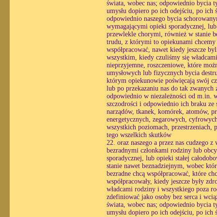
świata, wobec nas; odpowiednio bycia ty
umysłu dopiero po ich odejściu, po ich
odpowiednio naszego bycia schorowanym
wymagającymi opieki sporadycznej, lub o
przewlekle chorymi, również w stanie 
trudu, z którymi to opiekunami chcemy
współpracować, nawet kiedy jeszcze byl
wszystkim, kiedy czuliśmy się władcami
nieprzyjemne, roszczeniowe, które możn
umysłowych lub fizycznych bycia destr
którym opiekunowie poświęcają swój czas
lub po przekazaniu nas do tak zwanych z
odpowiednio w niezależności od m.in. wo
szczodrości i odpowiednio ich braku ze
narządów, tkanek, komórek, atomów, pr
energetycznych, zegarowych, cyfrowych
wszystkich poziomach, przestrzeniach, p
tego wszelkich skutków
22. oraz naszego a przez nas cudzego z
bezradnymi członkami rodziny lub obcy
sporadycznej, lub opieki stałej całodo
stanie nawet beznadziejnym, wobec któ
bezradne chcą współpracować, które chc
współpracowały, kiedy jeszcze były zdr
władcami rodziny i wszystkiego poza ro
zdefiniować jako osoby bez serca i wc
świata, wobec nas; odpowiednio bycia ty
umysłu dopiero po ich odejściu, po ich