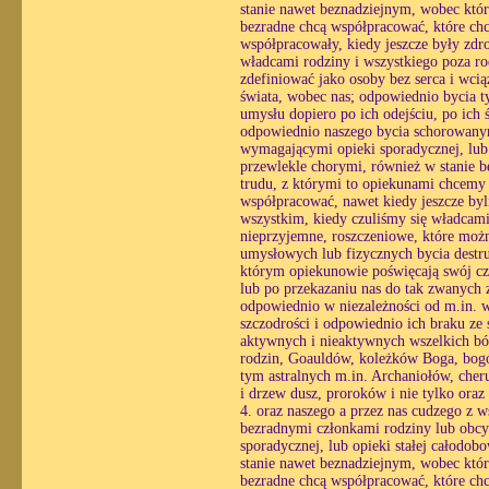
stanie nawet beznadziejnym, wobec któ
bezradne chcą współpracować, które chc
współpracowały, kiedy jeszcze były zdr
władcami rodziny i wszystkiego poza ro
zdefiniować jako osoby bez serca i wc
świata, wobec nas; odpowiednio bycia ty
umysłu dopiero po ich odejściu, po ich
odpowiednio naszego bycia schorowanym
wymagającymi opieki sporadycznej, lub o
przewlekle chorymi, również w stanie 
trudu, z którymi to opiekunami chcemy
współpracować, nawet kiedy jeszcze byl
wszystkim, kiedy czuliśmy się władcami
nieprzyjemne, roszczeniowe, które możn
umysłowych lub fizycznych bycia destr
którym opiekunowie poświęcają swój czas
lub po przekazaniu nas do tak zwanych z
odpowiednio w niezależności od m.in. wo
szczodrości i odpowiednio ich braku ze 
aktywnych i nieaktywnych wszelkich bós
rodzin, Goauldów, koleżków Boga, bogó
tym astralnych m.in. Archaniołów, cheru
i drzew dusz, proroków i nie tylko ora
4. oraz naszego a przez nas cudzego z 
bezradnymi członkami rodziny lub obcy
sporadycznej, lub opieki stałej całodo
stanie nawet beznadziejnym, wobec któ
bezradne chcą współpracować, które chc