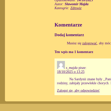
Opublikowano:
14/10/2025
Autor:
Sławomir Majda
Kateogrie:
Zdrowie
Komentarze
Dodaj komentarz
Musisz się
zalogować
, aby móc
Ten wpis ma 1 komentarz
s_majda
pisze:
18/10/2025 o 13:25
Na Sardynii znane były ,,Pan
rodziny, zabijały przewlekle chorych.
Zaloguj się, aby odpowiedzieć