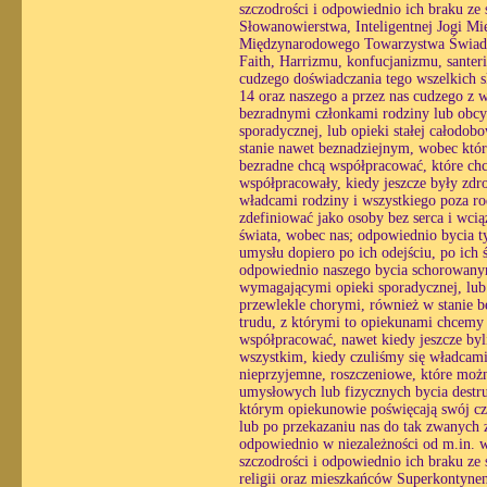
szczodrości i odpowiednio ich braku z
Słowanowierstwa, Inteligentnej Jogi Mi
Międzynarodowego Towarzystwa Świado
Faith, Harrizmu, konfucjanizmu, santerii
cudzego doświadczania tego wszelkich 
14 oraz naszego a przez nas cudzego z 
bezradnymi członkami rodziny lub obcy
sporadycznej, lub opieki stałej całodo
stanie nawet beznadziejnym, wobec któ
bezradne chcą współpracować, które chc
współpracowały, kiedy jeszcze były zdr
władcami rodziny i wszystkiego poza ro
zdefiniować jako osoby bez serca i wc
świata, wobec nas; odpowiednio bycia ty
umysłu dopiero po ich odejściu, po ich
odpowiednio naszego bycia schorowanym
wymagającymi opieki sporadycznej, lub o
przewlekle chorymi, również w stanie 
trudu, z którymi to opiekunami chcemy
współpracować, nawet kiedy jeszcze byl
wszystkim, kiedy czuliśmy się władcami
nieprzyjemne, roszczeniowe, które możn
umysłowych lub fizycznych bycia destr
którym opiekunowie poświęcają swój czas
lub po przekazaniu nas do tak zwanych z
odpowiednio w niezależności od m.in. wo
szczodrości i odpowiednio ich braku ze
religii oraz mieszkańców Superkontynen