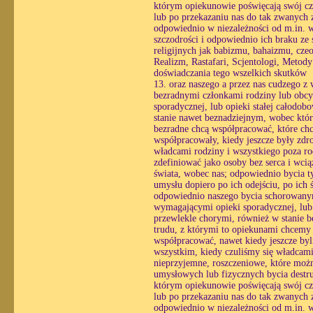
którym opiekunowie poświęcają swój czas
lub po przekazaniu nas do tak zwanych z
odpowiednio w niezależności od m.in. wo
szczodrości i odpowiednio ich braku z
religijnych jak babizmu, bahaizmu, cz
Realizm, Rastafari, Scjentologi, Metody
doświadczania tego wszelkich skutków
13. oraz naszego a przez nas cudzego z
bezradnymi członkami rodziny lub obcy
sporadycznej, lub opieki stałej całodo
stanie nawet beznadziejnym, wobec któ
bezradne chcą współpracować, które chc
współpracowały, kiedy jeszcze były zdr
władcami rodziny i wszystkiego poza ro
zdefiniować jako osoby bez serca i wc
świata, wobec nas; odpowiednio bycia ty
umysłu dopiero po ich odejściu, po ich
odpowiednio naszego bycia schorowanym
wymagającymi opieki sporadycznej, lub o
przewlekle chorymi, również w stanie 
trudu, z którymi to opiekunami chcemy
współpracować, nawet kiedy jeszcze byl
wszystkim, kiedy czuliśmy się władcami
nieprzyjemne, roszczeniowe, które możn
umysłowych lub fizycznych bycia destr
którym opiekunowie poświęcają swój czas
lub po przekazaniu nas do tak zwanych z
odpowiednio w niezależności od m.in. wo