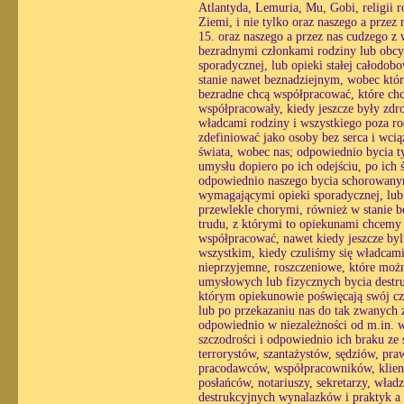
Atlantyda, Lemuria, Mu, Gobi, religii r
Ziemi, i nie tylko oraz naszego a prze
15. oraz naszego a przez nas cudzego z
bezradnymi członkami rodziny lub obcy
sporadycznej, lub opieki stałej całodo
stanie nawet beznadziejnym, wobec któ
bezradne chcą współpracować, które chc
współpracowały, kiedy jeszcze były zdr
władcami rodziny i wszystkiego poza ro
zdefiniować jako osoby bez serca i wc
świata, wobec nas; odpowiednio bycia ty
umysłu dopiero po ich odejściu, po ich
odpowiednio naszego bycia schorowanym
wymagającymi opieki sporadycznej, lub o
przewlekle chorymi, również w stanie 
trudu, z którymi to opiekunami chcemy
współpracować, nawet kiedy jeszcze byl
wszystkim, kiedy czuliśmy się władcami
nieprzyjemne, roszczeniowe, które możn
umysłowych lub fizycznych bycia destr
którym opiekunowie poświęcają swój czas
lub po przekazaniu nas do tak zwanych z
odpowiednio w niezależności od m.in. wo
szczodrości i odpowiednio ich braku ze 
terrorystów, szantażystów, sędziów, pr
pracodawców, współpracowników, klient
posłańców, notariuszy, sekretarzy, wład
destrukcyjnych wynalazków i praktyk a w