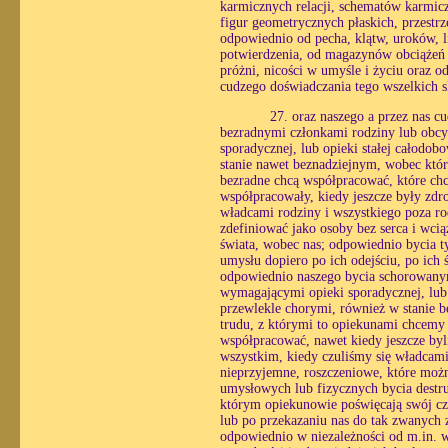
karmicznych relacji, schematów karmicz
figur geometrycznych płaskich, przestrze
odpowiednio od pecha, klątw, uroków, li
potwierdzenia, od magazynów obciążeń 
próżni, nicości w umyśle i życiu oraz o
cudzego doświadczania tego wszelkich 
27. oraz naszego a przez nas 
bezradnymi członkami rodziny lub obcy
sporadycznej, lub opieki stałej całodo
stanie nawet beznadziejnym, wobec któ
bezradne chcą współpracować, które chc
współpracowały, kiedy jeszcze były zdr
władcami rodziny i wszystkiego poza ro
zdefiniować jako osoby bez serca i wc
świata, wobec nas; odpowiednio bycia ty
umysłu dopiero po ich odejściu, po ich
odpowiednio naszego bycia schorowanym
wymagającymi opieki sporadycznej, lub o
przewlekle chorymi, również w stanie 
trudu, z którymi to opiekunami chcemy
współpracować, nawet kiedy jeszcze byl
wszystkim, kiedy czuliśmy się władcami
nieprzyjemne, roszczeniowe, które możn
umysłowych lub fizycznych bycia destr
którym opiekunowie poświęcają swój czas
lub po przekazaniu nas do tak zwanych z
odpowiednio w niezależności od m.in. wo