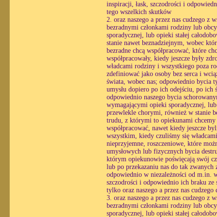
inspiracji, łask, szczodrości i odpowie
tego wszelkich skutków
2. oraz naszego a przez nas cudzego z 
bezradnymi członkami rodziny lub obcy
sporadycznej, lub opieki stałej całodo
stanie nawet beznadziejnym, wobec któ
bezradne chcą współpracować, które chc
współpracowały, kiedy jeszcze były zdr
władcami rodziny i wszystkiego poza ro
zdefiniować jako osoby bez serca i wc
świata, wobec nas; odpowiednio bycia ty
umysłu dopiero po ich odejściu, po ich
odpowiednio naszego bycia schorowanym
wymagającymi opieki sporadycznej, lub o
przewlekle chorymi, również w stanie 
trudu, z którymi to opiekunami chcemy
współpracować, nawet kiedy jeszcze byl
wszystkim, kiedy czuliśmy się władcami
nieprzyjemne, roszczeniowe, które możn
umysłowych lub fizycznych bycia destr
którym opiekunowie poświęcają swój czas
lub po przekazaniu nas do tak zwanych z
odpowiednio w niezależności od m.in. wo
szczodrości i odpowiednio ich braku ze s
tylko oraz naszego a przez nas cudzego
3. oraz naszego a przez nas cudzego z 
bezradnymi członkami rodziny lub obcy
sporadycznej, lub opieki stałej całodo