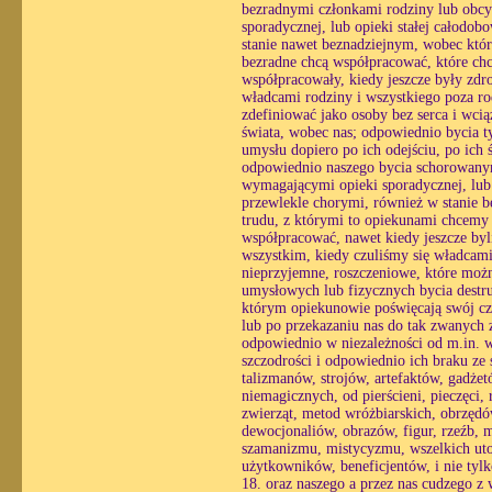
bezradnymi członkami rodziny lub obcy
sporadycznej, lub opieki stałej całodo
stanie nawet beznadziejnym, wobec któ
bezradne chcą współpracować, które chc
współpracowały, kiedy jeszcze były zdr
władcami rodziny i wszystkiego poza ro
zdefiniować jako osoby bez serca i wc
świata, wobec nas; odpowiednio bycia ty
umysłu dopiero po ich odejściu, po ich
odpowiednio naszego bycia schorowanym
wymagającymi opieki sporadycznej, lub o
przewlekle chorymi, również w stanie 
trudu, z którymi to opiekunami chcemy
współpracować, nawet kiedy jeszcze byl
wszystkim, kiedy czuliśmy się władcami
nieprzyjemne, roszczeniowe, które możn
umysłowych lub fizycznych bycia destr
którym opiekunowie poświęcają swój czas
lub po przekazaniu nas do tak zwanych z
odpowiednio w niezależności od m.in. wo
szczodrości i odpowiednio ich braku ze 
talizmanów, strojów, artefaktów, gadż
niemagicznych, od pierścieni, pieczęci, 
zwierząt, metod wróżbiarskich, obrzęd
dewocjonaliów, obrazów, figur, rzeźb, 
szamanizmu, mistycyzmu, wszelkich utop
użytkowników, beneficjentów, i nie tyl
18. oraz naszego a przez nas cudzego z