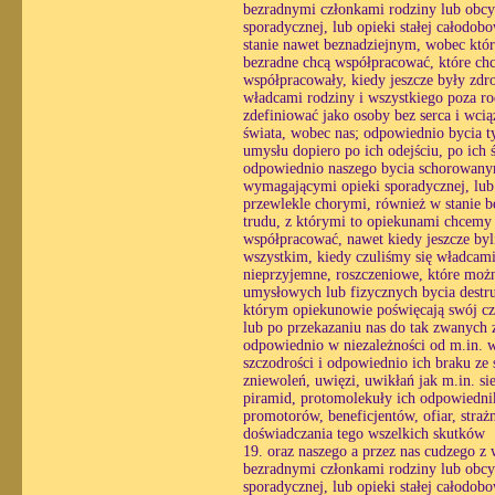
bezradnymi członkami rodziny lub obcy
sporadycznej, lub opieki stałej całodo
stanie nawet beznadziejnym, wobec któ
bezradne chcą współpracować, które chc
współpracowały, kiedy jeszcze były zdr
władcami rodziny i wszystkiego poza ro
zdefiniować jako osoby bez serca i wc
świata, wobec nas; odpowiednio bycia ty
umysłu dopiero po ich odejściu, po ich
odpowiednio naszego bycia schorowanym
wymagającymi opieki sporadycznej, lub o
przewlekle chorymi, również w stanie 
trudu, z którymi to opiekunami chcemy
współpracować, nawet kiedy jeszcze byl
wszystkim, kiedy czuliśmy się władcami
nieprzyjemne, roszczeniowe, które możn
umysłowych lub fizycznych bycia destr
którym opiekunowie poświęcają swój czas
lub po przekazaniu nas do tak zwanych z
odpowiednio w niezależności od m.in. wo
szczodrości i odpowiednio ich braku ze 
zniewoleń, uwięzi, uwikłań jak m.in. si
piramid, protomolekuły ich odpowiednik
promotorów, beneficjentów, ofiar, stra
doświadczania tego wszelkich skutków
19. oraz naszego a przez nas cudzego z
bezradnymi członkami rodziny lub obcy
sporadycznej, lub opieki stałej całodo