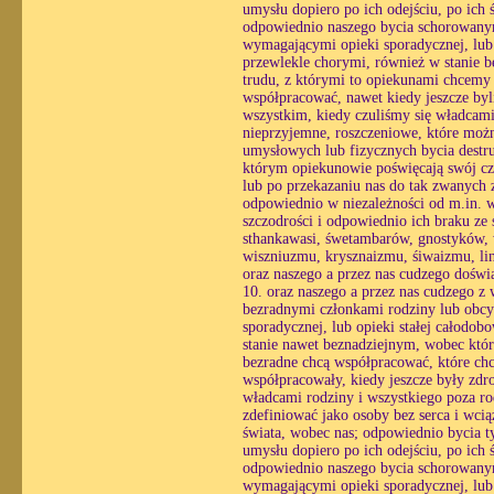
umysłu dopiero po ich odejściu, po ich
odpowiednio naszego bycia schorowanym
wymagającymi opieki sporadycznej, lub o
przewlekle chorymi, również w stanie 
trudu, z którymi to opiekunami chcemy
współpracować, nawet kiedy jeszcze byl
wszystkim, kiedy czuliśmy się władcami
nieprzyjemne, roszczeniowe, które możn
umysłowych lub fizycznych bycia destr
którym opiekunowie poświęcają swój czas
lub po przekazaniu nas do tak zwanych z
odpowiednio w niezależności od m.in. wo
szczodrości i odpowiednio ich braku z
sthankawasi, śwetambarów, gnostyków,
wiszniuzmu, krysznaizmu, śiwaizmu, lin
oraz naszego a przez nas cudzego doświ
10. oraz naszego a przez nas cudzego z
bezradnymi członkami rodziny lub obcy
sporadycznej, lub opieki stałej całodo
stanie nawet beznadziejnym, wobec któ
bezradne chcą współpracować, które chc
współpracowały, kiedy jeszcze były zdr
władcami rodziny i wszystkiego poza ro
zdefiniować jako osoby bez serca i wc
świata, wobec nas; odpowiednio bycia ty
umysłu dopiero po ich odejściu, po ich
odpowiednio naszego bycia schorowanym
wymagającymi opieki sporadycznej, lub o