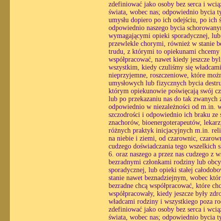
zdefiniować jako osoby bez serca i wc
świata, wobec nas; odpowiednio bycia ty
umysłu dopiero po ich odejściu, po ich
odpowiednio naszego bycia schorowanym
wymagającymi opieki sporadycznej, lub o
przewlekle chorymi, również w stanie 
trudu, z którymi to opiekunami chcemy
współpracować, nawet kiedy jeszcze byl
wszystkim, kiedy czuliśmy się władcami
nieprzyjemne, roszczeniowe, które możn
umysłowych lub fizycznych bycia destr
którym opiekunowie poświęcają swój czas
lub po przekazaniu nas do tak zwanych z
odpowiednio w niezależności od m.in. wo
szczodrości i odpowiednio ich braku ze
znachorów, bioenergoterapeutów, lekarzy
różnych praktyk inicjacyjnych m.in. r
na niebie i ziemi, od czarownic, czarow
cudzego doświadczania tego wszelkich 
6. oraz naszego a przez nas cudzego z 
bezradnymi członkami rodziny lub obcy
sporadycznej, lub opieki stałej całodo
stanie nawet beznadziejnym, wobec któ
bezradne chcą współpracować, które chc
współpracowały, kiedy jeszcze były zdr
władcami rodziny i wszystkiego poza ro
zdefiniować jako osoby bez serca i wc
świata, wobec nas; odpowiednio bycia ty