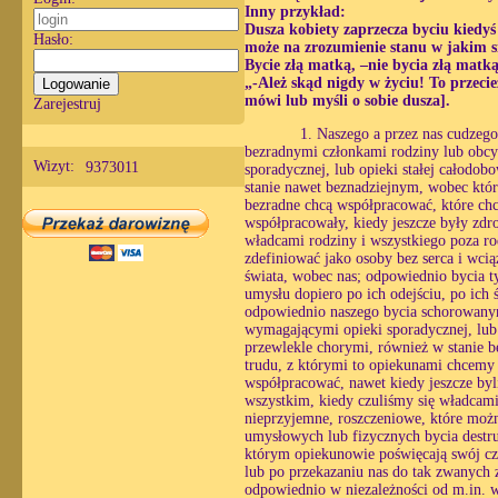
Inny przykład:
Dusza kobiety zaprzecza byciu kiedyś
Hasło:
może na zrozumienie stanu w jakim s
Bycie złą matką, –nie bycia złą matk
„-Ależ skąd nigdy w życiu! To przecie
mówi lub myśli o sobie dusza].
Zarejestruj
1. Naszego a przez nas cudzeg
bezradnymi członkami rodziny lub obcy
Wizyt:
9373011
sporadycznej, lub opieki stałej całodo
stanie nawet beznadziejnym, wobec któ
bezradne chcą współpracować, które chc
współpracowały, kiedy jeszcze były zdr
władcami rodziny i wszystkiego poza ro
zdefiniować jako osoby bez serca i wc
świata, wobec nas; odpowiednio bycia ty
umysłu dopiero po ich odejściu, po ich
odpowiednio naszego bycia schorowanym
wymagającymi opieki sporadycznej, lub o
przewlekle chorymi, również w stanie 
trudu, z którymi to opiekunami chcemy
współpracować, nawet kiedy jeszcze byl
wszystkim, kiedy czuliśmy się władcami
nieprzyjemne, roszczeniowe, które możn
umysłowych lub fizycznych bycia destr
którym opiekunowie poświęcają swój czas
lub po przekazaniu nas do tak zwanych z
odpowiednio w niezależności od m.in. wo