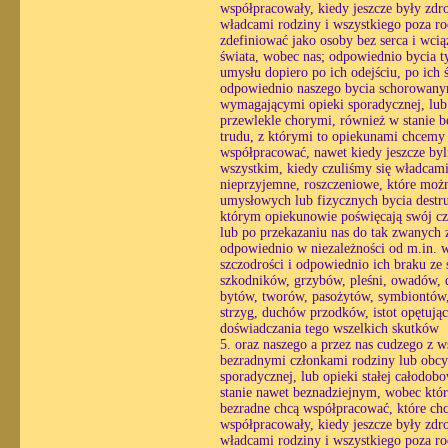
współpracowały, kiedy jeszcze były zdr
władcami rodziny i wszystkiego poza ro
zdefiniować jako osoby bez serca i wc
świata, wobec nas; odpowiednio bycia ty
umysłu dopiero po ich odejściu, po ich
odpowiednio naszego bycia schorowanym
wymagającymi opieki sporadycznej, lub o
przewlekle chorymi, również w stanie 
trudu, z którymi to opiekunami chcemy
współpracować, nawet kiedy jeszcze byl
wszystkim, kiedy czuliśmy się władcami
nieprzyjemne, roszczeniowe, które możn
umysłowych lub fizycznych bycia destr
którym opiekunowie poświęcają swój czas
lub po przekazaniu nas do tak zwanych z
odpowiednio w niezależności od m.in. wo
szczodrości i odpowiednio ich braku ze 
szkodników, grzybów, pleśni, owadów, 
bytów, tworów, pasożytów, symbiontów, 
strzyg, duchów przodków, istot opętując
doświadczania tego wszelkich skutków
5. oraz naszego a przez nas cudzego z 
bezradnymi członkami rodziny lub obcy
sporadycznej, lub opieki stałej całodo
stanie nawet beznadziejnym, wobec któ
bezradne chcą współpracować, które chc
współpracowały, kiedy jeszcze były zdr
władcami rodziny i wszystkiego poza ro