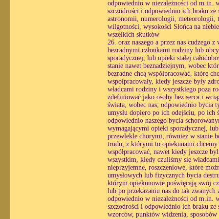
odpowiednio w niezależności od m.in. wo
szczodrości i odpowiednio ich braku ze 
astronomii, numerologii, meteorologii, 
wilgotności, wysokości Słońca na niebie
wszelkich skutków
26. oraz naszego a przez nas cudzego z
bezradnymi członkami rodziny lub obcy
sporadycznej, lub opieki stałej całodo
stanie nawet beznadziejnym, wobec któ
bezradne chcą współpracować, które chc
współpracowały, kiedy jeszcze były zdr
władcami rodziny i wszystkiego poza ro
zdefiniować jako osoby bez serca i wc
świata, wobec nas; odpowiednio bycia ty
umysłu dopiero po ich odejściu, po ich
odpowiednio naszego bycia schorowanym
wymagającymi opieki sporadycznej, lub o
przewlekle chorymi, również w stanie 
trudu, z którymi to opiekunami chcemy
współpracować, nawet kiedy jeszcze byl
wszystkim, kiedy czuliśmy się władcami
nieprzyjemne, roszczeniowe, które możn
umysłowych lub fizycznych bycia destr
którym opiekunowie poświęcają swój czas
lub po przekazaniu nas do tak zwanych z
odpowiednio w niezależności od m.in. wo
szczodrości i odpowiednio ich braku ze
wzorców, punktów widzenia, sposobów r