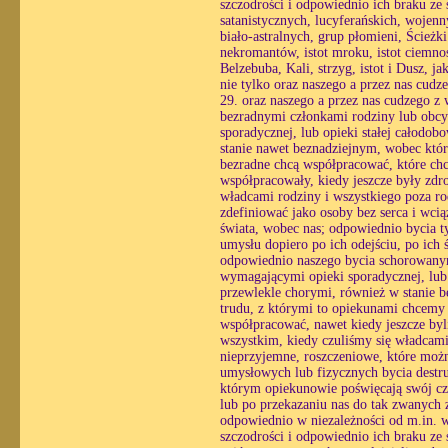
szczodrości i odpowiednio ich braku ze
satanistycznych, lucyferańskich, wojen
biało-astralnych, grup płomieni, Ścież
nekromantów, istot mroku, istot ciemnoś
Belzebuba, Kali, strzyg, istot i Dusz, 
nie tylko oraz naszego a przez nas cud
29. oraz naszego a przez nas cudzego z
bezradnymi członkami rodziny lub obcy
sporadycznej, lub opieki stałej całodo
stanie nawet beznadziejnym, wobec któ
bezradne chcą współpracować, które chc
współpracowały, kiedy jeszcze były zdr
władcami rodziny i wszystkiego poza ro
zdefiniować jako osoby bez serca i wc
świata, wobec nas; odpowiednio bycia ty
umysłu dopiero po ich odejściu, po ich
odpowiednio naszego bycia schorowanym
wymagającymi opieki sporadycznej, lub o
przewlekle chorymi, również w stanie 
trudu, z którymi to opiekunami chcemy
współpracować, nawet kiedy jeszcze byl
wszystkim, kiedy czuliśmy się władcami
nieprzyjemne, roszczeniowe, które możn
umysłowych lub fizycznych bycia destr
którym opiekunowie poświęcają swój czas
lub po przekazaniu nas do tak zwanych z
odpowiednio w niezależności od m.in. wo
szczodrości i odpowiednio ich braku ze s