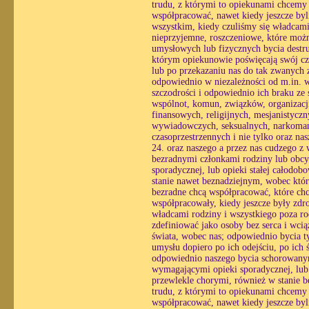
trudu, z którymi to opiekunami chcemy
współpracować, nawet kiedy jeszcze byl
wszystkim, kiedy czuliśmy się władcami
nieprzyjemne, roszczeniowe, które możn
umysłowych lub fizycznych bycia destr
którym opiekunowie poświęcają swój czas
lub po przekazaniu nas do tak zwanych z
odpowiednio w niezależności od m.in. wo
szczodrości i odpowiednio ich braku ze 
wspólnot, komun, związków, organizacj
finansowych, religijnych, mesjanistycz
wywiadowczych, seksualnych, narkomań
czasoprzestrzennych i nie tylko oraz n
24. oraz naszego a przez nas cudzego z
bezradnymi członkami rodziny lub obcy
sporadycznej, lub opieki stałej całodo
stanie nawet beznadziejnym, wobec któ
bezradne chcą współpracować, które chc
współpracowały, kiedy jeszcze były zdr
władcami rodziny i wszystkiego poza ro
zdefiniować jako osoby bez serca i wc
świata, wobec nas; odpowiednio bycia ty
umysłu dopiero po ich odejściu, po ich
odpowiednio naszego bycia schorowanym
wymagającymi opieki sporadycznej, lub o
przewlekle chorymi, również w stanie 
trudu, z którymi to opiekunami chcemy
współpracować, nawet kiedy jeszcze byl