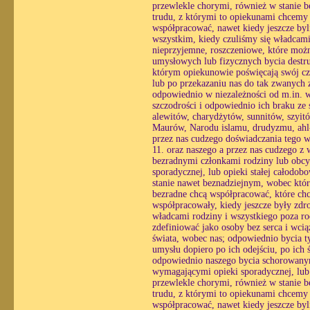
przewlekle chorymi, również w stanie 
trudu, z którymi to opiekunami chcemy
współpracować, nawet kiedy jeszcze byl
wszystkim, kiedy czuliśmy się władcami
nieprzyjemne, roszczeniowe, które możn
umysłowych lub fizycznych bycia destr
którym opiekunowie poświęcają swój czas
lub po przekazaniu nas do tak zwanych z
odpowiednio w niezależności od m.in. wo
szczodrości i odpowiednio ich braku ze
alewitów, charydżytów, sunnitów, szyi
Maurów, Narodu islamu, drudyzmu, ahl-e
przez nas cudzego doświadczania tego 
11. oraz naszego a przez nas cudzego z
bezradnymi członkami rodziny lub obcy
sporadycznej, lub opieki stałej całodo
stanie nawet beznadziejnym, wobec któ
bezradne chcą współpracować, które chc
współpracowały, kiedy jeszcze były zdr
władcami rodziny i wszystkiego poza ro
zdefiniować jako osoby bez serca i wc
świata, wobec nas; odpowiednio bycia ty
umysłu dopiero po ich odejściu, po ich
odpowiednio naszego bycia schorowanym
wymagającymi opieki sporadycznej, lub o
przewlekle chorymi, również w stanie 
trudu, z którymi to opiekunami chcemy
współpracować, nawet kiedy jeszcze byl