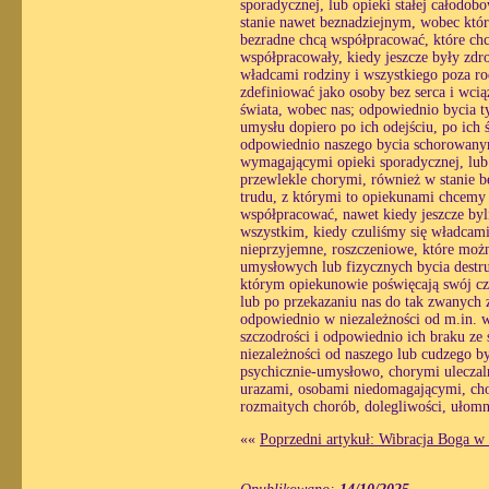
sporadycznej, lub opieki stałej całodo
stanie nawet beznadziejnym, wobec któ
bezradne chcą współpracować, które chc
współpracowały, kiedy jeszcze były zdr
władcami rodziny i wszystkiego poza ro
zdefiniować jako osoby bez serca i wc
świata, wobec nas; odpowiednio bycia ty
umysłu dopiero po ich odejściu, po ich
odpowiednio naszego bycia schorowanym
wymagającymi opieki sporadycznej, lub o
przewlekle chorymi, również w stanie 
trudu, z którymi to opiekunami chcemy
współpracować, nawet kiedy jeszcze byl
wszystkim, kiedy czuliśmy się władcami
nieprzyjemne, roszczeniowe, które możn
umysłowych lub fizycznych bycia destr
którym opiekunowie poświęcają swój czas
lub po przekazaniu nas do tak zwanych z
odpowiednio w niezależności od m.in. wo
szczodrości i odpowiednio ich braku ze s
niezależności od naszego lub cudzego b
psychicznie-umysłowo, chorymi uleczaln
urazami, osobami niedomagającymi, cho
rozmaitych chorób, dolegliwości, ułomn
««
Poprzedni artykuł: Wibracja Boga w 