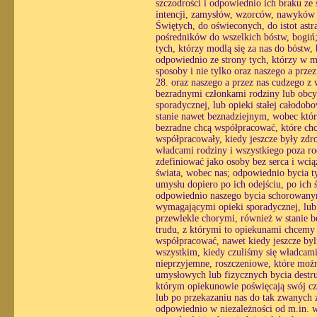
szczodrości i odpowiednio ich braku ze
intencji, zamysłów, wzorców, nawyków o
Świętych, do oświeconych, do istot astr
pośredników do wszelkich bóstw, bogiń; 
tych, którzy modlą się za nas do bóstw
odpowiednio ze strony tych, którzy w mo
sposoby i nie tylko oraz naszego a prz
28. oraz naszego a przez nas cudzego z
bezradnymi członkami rodziny lub obcy
sporadycznej, lub opieki stałej całodo
stanie nawet beznadziejnym, wobec któ
bezradne chcą współpracować, które chc
współpracowały, kiedy jeszcze były zdr
władcami rodziny i wszystkiego poza ro
zdefiniować jako osoby bez serca i wc
świata, wobec nas; odpowiednio bycia ty
umysłu dopiero po ich odejściu, po ich
odpowiednio naszego bycia schorowanym
wymagającymi opieki sporadycznej, lub o
przewlekle chorymi, również w stanie 
trudu, z którymi to opiekunami chcemy
współpracować, nawet kiedy jeszcze byl
wszystkim, kiedy czuliśmy się władcami
nieprzyjemne, roszczeniowe, które możn
umysłowych lub fizycznych bycia destr
którym opiekunowie poświęcają swój czas
lub po przekazaniu nas do tak zwanych z
odpowiednio w niezależności od m.in. wo