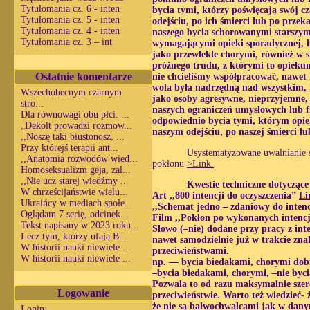
Tytułomania cz. 6 - inten
bycia tymi, którzy poświęcają swój cz
Tytułomania cz. 5 - inten
odejściu, po ich śmierci lub po prz
Tytułomania cz. 4 - inten
naszego bycia schorowanymi starszy
Tytułomania cz. 3 – int
wymagającymi opieki sporadycznej, lu
jako przewlekle chorymi, również w 
próżnego trudu, z którymi to opieku
Ostatnie komentarze
nie chcieliśmy współpracować, nawet k
wola była nadrzędną nad wszystkim, k
Wszechobecnym czarnym
jako osoby agresywne, nieprzyjemne,
stro...
naszych ograniczeń umysłowych lub f
Dla równowagi obu płci. ...
odpowiednio bycia tymi, którym opiek
„Dekolt prowadzi rozmow...
naszym odejściu, po naszej śmierci 
,,Noszę taki biustonosz, ...
Przy którejś terapii ant...
Usystematyzowane uwalnianie si
,,Anatomia rozwodów wied...
pokłonu
>Link.
Homoseksualizm geja, zal...
,,Nie ucz starej wiedźmy ...
Kwestie techniczne dotyczące
W chrześcijaństwie wielu...
Art ,,800 intencji do oczyszczenia”
Li
Ukraińcy w mediach społe...
,,Schemat jedno – zdaniowy do intenc
Oglądam 7 serię, odcinek...
Film ,,Pokłon po wykonanych intenc
Tekst napisany w 2023 roku...
Słowo (–nie) dodane przy pracy z int
Lecz tym, którzy ufają B...
nawet samodzielnie już w trakcie zna
W historii nauki niewiele ...
przeciwieństwami.
W historii nauki niewiele ...
np. — bycia biedakami, chorymi dobr
–bycia biedakami, chorymi, –nie byc
Pozwala to od razu maksymalnie szer
Logowanie
przeciwieństwie. Warto też wiedzieć-
że nie są bałwochwalcami jak w dan
Login: