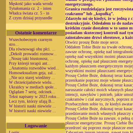
Męskość jako wada wrodz
energetycznego.
Tytułomania cz. 2 - inten
Granica rozdzielająca jest rzeczywist
Władca świata cz. 5 - in
czakramu” lub ,,kopułką”.
Z czym dzisiaj przyszedłe
Zdarzyło mi się kiedyś, że w jedną z 
destrukcyjnie. Odesłałem to do nada
krótkim czasie dostałem w to samo mi
Ostatnie komentarze
posiadam skutecznej kontroli nad tym
zainstalowano drzwi obrotowe, a każd
Wszechobecnym czarnym
Otwórz proszę Boże moje serce.
stro...
Oddałem Tobie Boże na trwałe ochronę
Dla równowagi obu płci. ...
zawsze ochronę, opiekę nad integralnoś
„Dekolt prowadzi rozmow...
opiekę nad wszystkimi moimi płaszcza
,,Noszę taki biustonosz, ...
ochronę, opiekę nad płaszczem energet
Przy którejś terapii ant...
każdym płaszczem energetycznym mojej w
,,Anatomia rozwodów wied...
wszystkimi moimi płaszczami energety
Homoseksualizm geja, zal...
Proszę Ciebie Boże, dokonaj teraz kasa
,,Nie ucz starej wiedźmy ...
przenikanie poprzez moje własne płaszc
W chrześcijaństwie wielu...
Proszę Ciebie Boże, dokonaj teraz kasa
Ukraińcy w mediach społe...
naruszanie całości moich własnych płas
Oglądam 7 serię, odcinek...
intencji, nawyków i potrzeb, jakie umo
Tekst napisany w 2023 roku...
czakramów i ciał aurycznych, poprzez m
Lecz tym, którzy ufają B...
Przebaczyłem sobie to, że kiedyś awata
W historii nauki niewiele ...
Proszę Ciebie Boże, dokonaj teraz kasa
W historii nauki niewiele ...
przedzieranie moich własnych płaszczy 
Proszę Ciebie Boże na zawsze, o pełną o
płaszcze energetyczne. Proszę Ciebie Bo
Logowanie
przedrzeć się poprzez moje płaszcze ene
Login:
Zabraniam innym istotom, nawet tym któ