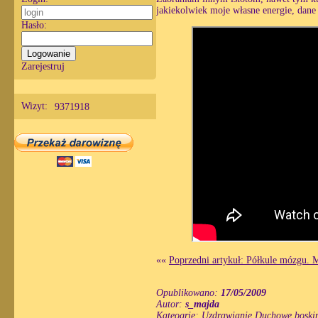
jakiekolwiek moje własne energie, dane 
Hasło:
Zarejestruj
Wizyt:
9371918
««
Poprzedni artykuł: Półkule mózgu. M
Opublikowano:
17/05/2009
Autor:
s_majda
Kateogrie:
Uzdrawianie Duchowe boskim