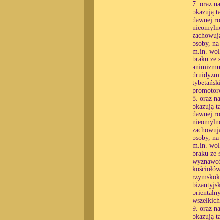
7. oraz n
okazują t
dawnej ro
nieomylno
zachowują
osoby, na
m.in. wol
braku ze 
animizmu
druidyzmu
tybetańsk
promotoró
8. oraz n
okazują t
dawnej ro
nieomylno
zachowują
osoby, na
m.in. wol
braku ze 
wyznawców
kościołów
rzymskoka
bizantyjs
orientaln
wszelkic
9. oraz n
okazują t