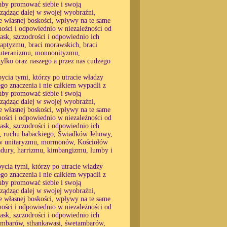
, aby promować siebie i swoją
ządząc dalej w swojej wyobraźni,
ie własnej boskości, wpływy na te same
ności i odpowiednio w niezależności od
łask, szczodrości i odpowiednio ich
aptyzmu, braci morawskich, braci
luteranizmu, monnonityzmu,
ylko oraz naszego a przez nas cudzego
ycia tymi, którzy po utracie władzy
go znaczenia i nie całkiem wypadli z
, aby promować siebie i swoją
ządząc dalej w swojej wyobraźni,
ie własnej boskości, wpływy na te same
ności i odpowiednio w niezależności od
łask, szczodrości i odpowiednio ich
u, ruchu babackiego, Świadków Jehowy,
w unitaryzmu, mormonów, Kościołów
ladury, harrizmu, kimbangizmu, lumby i
ycia tymi, którzy po utracie władzy
go znaczenia i nie całkiem wypadli z
, aby promować siebie i swoją
ządząc dalej w swojej wyobraźni,
ie własnej boskości, wpływy na te same
ności i odpowiednio w niezależności od
łask, szczodrości i odpowiednio ich
ambarów, sthankawasi, śwetambarów,