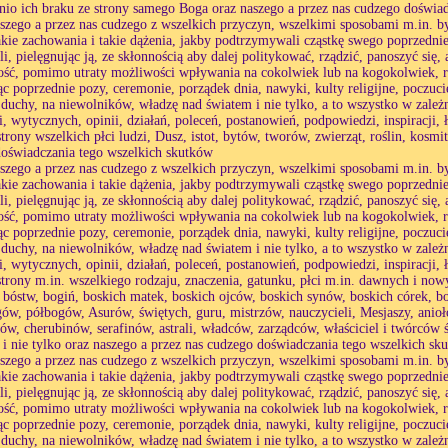
io ich braku ze strony samego Boga oraz naszego a przez nas cudzego doświa
aszego a przez nas cudzego z wszelkich przyczyn, wszelkimi sposobami m.in. by
akie zachowania i takie dążenia, jakby podtrzymywali cząstkę swego poprzednie
li, pielęgnując ją, ze skłonnością aby dalej politykować, rządzić, panoszyć się
ść, pomimo utraty możliwości wpływania na cokolwiek lub na kogokolwiek, r
c poprzednie pozy, ceremonie, porządek dnia, nawyki, kulty religijne, poczuc
 duchy, na niewolników, władzę nad światem i nie tylko, a to wszystko w zależ
i, wytycznych, opinii, działań, poleceń, postanowień, podpowiedzi, inspiracji, 
strony wszelkich płci ludzi, Dusz, istot, bytów, tworów, zwierząt, roślin, kosmi
oświadczania tego wszelkich skutków
aszego a przez nas cudzego z wszelkich przyczyn, wszelkimi sposobami m.in. by
akie zachowania i takie dążenia, jakby podtrzymywali cząstkę swego poprzednie
li, pielęgnując ją, ze skłonnością aby dalej politykować, rządzić, panoszyć się
ść, pomimo utraty możliwości wpływania na cokolwiek lub na kogokolwiek, r
c poprzednie pozy, ceremonie, porządek dnia, nawyki, kulty religijne, poczuc
 duchy, na niewolników, władzę nad światem i nie tylko, a to wszystko w zależ
i, wytycznych, opinii, działań, poleceń, postanowień, podpowiedzi, inspiracji, 
strony m.in. wszelkiego rodzaju, znaczenia, gatunku, płci m.in. dawnych i no
 bóstw, bogiń, boskich matek, boskich ojców, boskich synów, boskich córek, 
ów, półbogów, Asurów, świętych, guru, mistrzów, nauczycieli, Mesjaszy, anioł
ów, cherubinów, serafinów, astrali, władców, zarządców, właściciel i twórców 
i nie tylko oraz naszego a przez nas cudzego doświadczania tego wszelkich sk
aszego a przez nas cudzego z wszelkich przyczyn, wszelkimi sposobami m.in. by
akie zachowania i takie dążenia, jakby podtrzymywali cząstkę swego poprzednie
li, pielęgnując ją, ze skłonnością aby dalej politykować, rządzić, panoszyć się
ść, pomimo utraty możliwości wpływania na cokolwiek lub na kogokolwiek, r
c poprzednie pozy, ceremonie, porządek dnia, nawyki, kulty religijne, poczuc
 duchy, na niewolników, władzę nad światem i nie tylko, a to wszystko w zależ