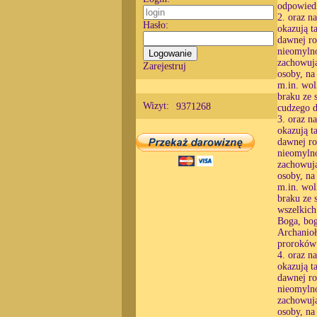
odpowiedn
2. oraz n
Hasło:
okazują t
dawnej ro
nieomylno
zachowują
Zarejestruj
osoby, na
m.in. wol
braku ze 
Wizyt:
9371268
cudzego d
3. oraz n
okazują t
dawnej ro
nieomylno
zachowują
osoby, na
m.in. wol
braku ze 
wszelkich
Boga, bog
Archanioł
proroków 
4. oraz n
okazują t
dawnej ro
nieomylno
zachowują
osoby, na