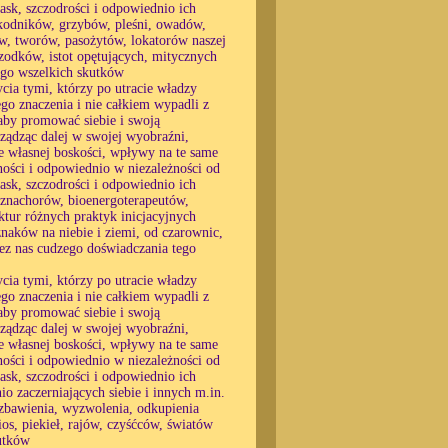
łask, szczodrości i odpowiednio ich
zkodników, grzybów, pleśni, owadów,
w, tworów, pasożytów, lokatorów naszej
zodków, istot opętujących, mitycznych
tego wszelkich skutków
cia tymi, którzy po utracie władzy
go znaczenia i nie całkiem wypadli z
, aby promować siebie i swoją
ządząc dalej w swojej wyobraźni,
ie własnej boskości, wpływy na te same
ności i odpowiednio w niezależności od
łask, szczodrości i odpowiednio ich
 znachorów, bioenergoterapeutów,
ktur różnych praktyk inicjacyjnych
naków na niebie i ziemi, od czarownic,
zez nas cudzego doświadczania tego
cia tymi, którzy po utracie władzy
go znaczenia i nie całkiem wypadli z
, aby promować siebie i swoją
ządząc dalej w swojej wyobraźni,
ie własnej boskości, wpływy na te same
ności i odpowiednio w niezależności od
łask, szczodrości i odpowiednio ich
o zaczerniających siebie i innych m.in.
do zbawienia, wyzwolenia, odkupienia
ios, piekieł, rajów, czyśćców, światów
kutków