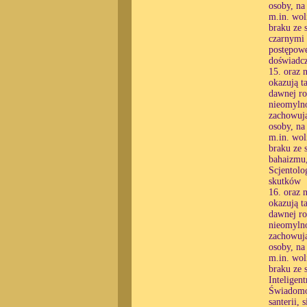
osoby, na
m.in. wol
braku ze 
czarnymi 
postępowe
doświadcz
15. oraz 
okazują t
dawnej ro
nieomylno
zachowują
osoby, na
m.in. wol
braku ze 
bahaizmu,
Scjentolo
skutków
16. oraz 
okazują t
dawnej ro
nieomylno
zachowują
osoby, na
m.in. wol
braku ze 
Inteligen
Świadomo
santerii,