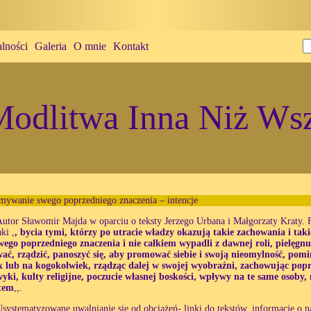
lności
Galeria
O mnie
Kontakt
odlitwa Inna Niż Wsz
mywanie swego poprzedniego znaczenia – intencje
Autor Sławomir Majda w oparciu o teksty Jerzego Urbana i Małgorzaty Kraty.
aki ,
,
bycia tymi, którzy po utracie władzy okazują takie zachowania i tak
wego poprzedniego znaczenia i nie całkiem wypadli z dawnej roli, pielęgnuj
wać, rządzić, panoszyć się, aby promować siebie i swoją nieomylność, po
k lub na kogokolwiek, rządząc dalej w swojej wyobraźni, zachowując popr
yki, kulty religijne, poczucie własnej boskości, wpływy na te same osoby
tem
,,.
systematyzowane uwalnianie się od obciążeń- linki do tekstów, informacje o na