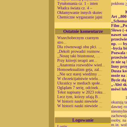
Tytułomania cz. 1 - inten
pokłonu
Władca świata cz. 4 –
Okłamywanie innych skutec
Art ,,800
Chemiczne wygaszanie jajni
,,Schema
Film ,,P
Słowo (–n
Ostatnie komentarze
nawet sa
Wszechobecnym czarnym
przeciwi
stro...
np. — by
Dla równowagi obu płci. ...
–bycia b
„Dekolt prowadzi rozmow...
Pozwala 
,,Noszę taki biustonosz, ...
przeciwie
Przy którejś terapii ant...
że nie s
,,Anatomia rozwodów wied...
Inny prz
Homoseksualizm geja, zal...
Dusza kob
,,Nie ucz starej wiedźmy ...
może na 
W chrześcijaństwie wielu...
Bycie złą
Ukraińcy w mediach społe...
„-Ależ sk
Oglądam 7 serię, odcinek...
mówi lub 
Tekst napisany w 2023 roku...
Lecz tym, którzy ufają B...
1
W historii nauki niewiele ...
okazują t
W historii nauki niewiele ...
dawnej ro
nieomylno
zachowują
Logowanie
osoby, na
m.in. wol
Login: