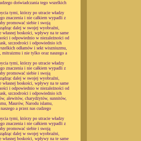
udzego doświadczania tego wszelkich
ycia tymi, którzy po utracie władzy
go znaczenia i nie całkiem wypadli z
, aby promować siebie i swoją
ządząc dalej w swojej wyobraźni,
ie własnej boskości, wpływy na te same
ności i odpowiednio w niezależności od
łask, szczodrości i odpowiednio ich
szelkich odłamów i sekt wiszniuzmu,
 mitraizmu i nie tylko oraz naszego a
ycia tymi, którzy po utracie władzy
go znaczenia i nie całkiem wypadli z
, aby promować siebie i swoją
ządząc dalej w swojej wyobraźni,
ie własnej boskości, wpływy na te same
ności i odpowiednio w niezależności od
łask, szczodrości i odpowiednio ich
ów, alewitów, charydżytów, sunnitów,
lamu, Maurów, Narodu islamu,
 naszego a przez nas cudzego
ycia tymi, którzy po utracie władzy
go znaczenia i nie całkiem wypadli z
, aby promować siebie i swoją
ządząc dalej w swojej wyobraźni,
ie własnej boskości, wpływy na te same