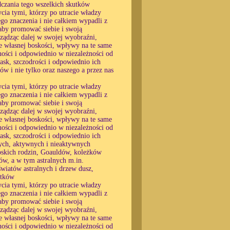
dczania tego wszelkich skutków
cia tymi, którzy po utracie władzy
go znaczenia i nie całkiem wypadli z
, aby promować siebie i swoją
ządząc dalej w swojej wyobraźni,
ie własnej boskości, wpływy na te same
ności i odpowiednio w niezależności od
łask, szczodrości i odpowiednio ich
tów i nie tylko oraz naszego a przez nas
cia tymi, którzy po utracie władzy
go znaczenia i nie całkiem wypadli z
, aby promować siebie i swoją
ządząc dalej w swojej wyobraźni,
ie własnej boskości, wpływy na te same
ności i odpowiednio w niezależności od
łask, szczodrości i odpowiednio ich
wych, aktywnych i nieaktywnych
boskich rodzin, Goauldów, koleżków
ów, a w tym astralnych m.in.
światów astralnych i drzew dusz,
utków
cia tymi, którzy po utracie władzy
go znaczenia i nie całkiem wypadli z
, aby promować siebie i swoją
ządząc dalej w swojej wyobraźni,
ie własnej boskości, wpływy na te same
ności i odpowiednio w niezależności od