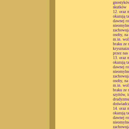
gnostyków
skutków
12. oraz 
okazują t
dawnej ro
nieomylno
zachowują
osoby, na
m.in. wol
braku ze 
krysznaiz
przez nas
13. oraz 
okazują t
dawnej ro
nieomylno
zachowują
osoby, na
m.in. wol
braku ze 
szyitów, 
drudyzmu,
doświadcz
14. oraz 
okazują t
dawnej ro
nieomylno
zachowują