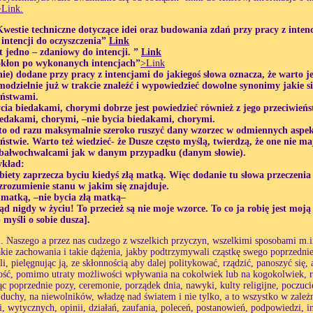
>Link.
Kwestie techniczne dotyczące idei oraz budowania zdań przy pracy z inten
 intencji do oczyszczenia”
Link
t jedno – zdaniowy do intencji. ”
Link
okłon po wykonanych intencjach”
>Link
ie) dodane przy pracy z intencjami do jakiegoś słowa oznacza, że warto j
modzielnie już w trakcie znaleźć i wypowiedzieć dowolne synonimy jakie s
eństwami.
cia biedakami, chorymi dobrze jest powiedzieć również z jego przeciwień
iedakami, chorymi, –nie bycia biedakami, chorymi.
to od razu maksymalnie szeroko ruszyć dany wzorzec w odmiennych aspek
ństwie. Warto też wiedzieć- że Dusze często myślą, twierdzą, że one nie 
ą bałwochwalcami jak w danym przypadku (danym słowie).
ykład:
iety zaprzecza byciu kiedyś złą matką. Więc dodanie tu słowa przeczenia 
zrozumienie stanu w jakim się znajduje.
 matką, –nie bycia złą matką–
ąd nigdy w życiu! To przecież są nie moje wzorce. To co ja robię jest mo
myśli o sobie dusza].
. Naszego a przez nas cudzego z wszelkich przyczyn, wszelkimi sposobami m.in
akie zachowania i takie dążenia, jakby podtrzymywali cząstkę swego poprzednie
li, pielęgnując ją, ze skłonnością aby dalej politykować, rządzić, panoszyć się
ść, pomimo utraty możliwości wpływania na cokolwiek lub na kogokolwiek, r
c poprzednie pozy, ceremonie, porządek dnia, nawyki, kulty religijne, poczuc
 duchy, na niewolników, władzę nad światem i nie tylko, a to wszystko w zależ
i, wytycznych, opinii, działań, zaufania, poleceń, postanowień, podpowiedzi, ins