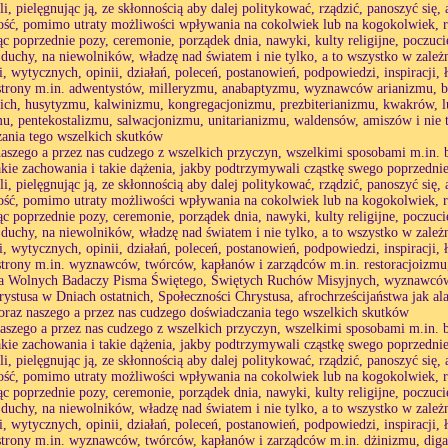
li, pielęgnując ją, ze skłonnością aby dalej politykować, rządzić, panoszyć się
ść, pomimo utraty możliwości wpływania na cokolwiek lub na kogokolwiek, r
c poprzednie pozy, ceremonie, porządek dnia, nawyki, kulty religijne, poczuc
 duchy, na niewolników, władzę nad światem i nie tylko, a to wszystko w zależ
i, wytycznych, opinii, działań, poleceń, postanowień, podpowiedzi, inspiracji, 
strony m.in. adwentystów, milleryzmu, anabaptyzmu, wyznawców arianizmu, b
ch, husytyzmu, kalwinizmu, kongregacjonizmu, prezbiterianizmu, kwakrów, 
, pentekostalizmu, salwacjonizmu, unitarianizmu, waldensów, amiszów i nie t
ania tego wszelkich skutków
naszego a przez nas cudzego z wszelkich przyczyn, wszelkimi sposobami m.in. b
akie zachowania i takie dążenia, jakby podtrzymywali cząstkę swego poprzednie
li, pielęgnując ją, ze skłonnością aby dalej politykować, rządzić, panoszyć się
ść, pomimo utraty możliwości wpływania na cokolwiek lub na kogokolwiek, r
c poprzednie pozy, ceremonie, porządek dnia, nawyki, kulty religijne, poczuc
 duchy, na niewolników, władzę nad światem i nie tylko, a to wszystko w zależ
i, wytycznych, opinii, działań, poleceń, postanowień, podpowiedzi, inspiracji, 
strony m.in. wyznawców, twórców, kapłanów i zarządców m.in. restoracjoizm
ia Wolnych Badaczy Pisma Świętego, Świętych Ruchów Misyjnych, wyznawcó
rystusa w Dniach ostatnich, Społeczności Chrystusa, afrochrześcijaństwa jak a
 oraz naszego a przez nas cudzego doświadczania tego wszelkich skutków
naszego a przez nas cudzego z wszelkich przyczyn, wszelkimi sposobami m.in. b
akie zachowania i takie dążenia, jakby podtrzymywali cząstkę swego poprzednie
li, pielęgnując ją, ze skłonnością aby dalej politykować, rządzić, panoszyć się
ść, pomimo utraty możliwości wpływania na cokolwiek lub na kogokolwiek, r
c poprzednie pozy, ceremonie, porządek dnia, nawyki, kulty religijne, poczuc
 duchy, na niewolników, władzę nad światem i nie tylko, a to wszystko w zależ
i, wytycznych, opinii, działań, poleceń, postanowień, podpowiedzi, inspiracji, 
strony m.in. wyznawców, twórców, kapłanów i zarządców m.in. dżinizmu, dig