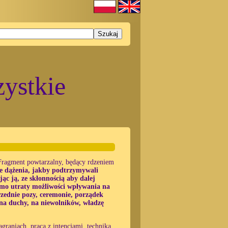
ystkie
 Fragment powtarzalny, będący rdzeniem
ie dążenia, jakby podtrzymywali
ąc ją, ze skłonnością aby dalej
mimo utraty możliwości wpływania na
zednie pozy, ceremonie, porządek
, na duchy, na niewolników, władzę
graniach, praca z intencjami, technika