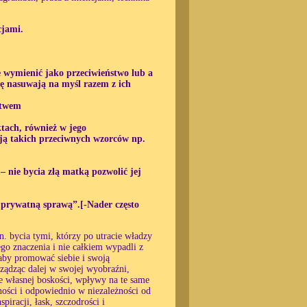
cjami.
e wymienić jako przeciwieństwo lub a
ię nasuwają na myśl razem z ich
stwem
tach, również w jego
mają takich przeciwnych wzorców np.
– nie bycia złą matką pozwolić jej
ją prywatną sprawą”.[-Nader często
. bycia tymi, którzy po utracie władzy
go znaczenia i nie całkiem wypadli z
, aby promować siebie i swoją
ządząc dalej w swojej wyobraźni,
ie własnej boskości, wpływy na te same
ności i odpowiednio w niezależności od
piracji, łask, szczodrości i