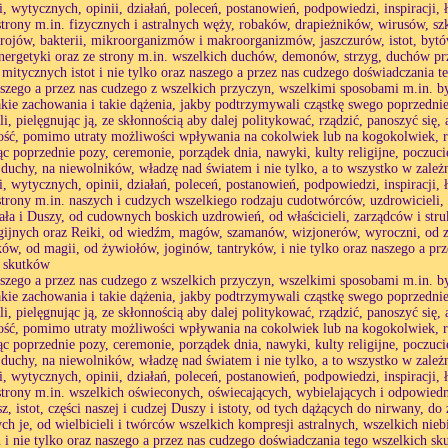
i, wytycznych, opinii, działań, poleceń, postanowień, podpowiedzi, inspiracji, 
strony m.in. fizycznych i astralnych węży, robaków, drapieżników, wirusów, s
rojów, bakterii, mikroorganizmów i makroorganizmów, jaszczurów, istot, bytó
energetyki oraz ze strony m.in. wszelkich duchów, demonów, strzyg, duchów pr
 mitycznych istot i nie tylko oraz naszego a przez nas cudzego doświadczania 
aszego a przez nas cudzego z wszelkich przyczyn, wszelkimi sposobami m.in. by
akie zachowania i takie dążenia, jakby podtrzymywali cząstkę swego poprzednie
li, pielęgnując ją, ze skłonnością aby dalej politykować, rządzić, panoszyć się
ść, pomimo utraty możliwości wpływania na cokolwiek lub na kogokolwiek, r
c poprzednie pozy, ceremonie, porządek dnia, nawyki, kulty religijne, poczuc
 duchy, na niewolników, władzę nad światem i nie tylko, a to wszystko w zależ
i, wytycznych, opinii, działań, poleceń, postanowień, podpowiedzi, inspiracji, 
strony m.in. naszych i cudzych wszelkiego rodzaju cudotwórców, uzdrowicieli,
iała i Duszy, od cudownych boskich uzdrowień, od właścicieli, zarządców i stru
igijnych oraz Reiki, od wiedźm, magów, szamanów, wizjonerów, wyroczni, od z
ów, od magii, od żywiołów, joginów, tantryków, i nie tylko oraz naszego a pr
h skutków
aszego a przez nas cudzego z wszelkich przyczyn, wszelkimi sposobami m.in. by
akie zachowania i takie dążenia, jakby podtrzymywali cząstkę swego poprzednie
li, pielęgnując ją, ze skłonnością aby dalej politykować, rządzić, panoszyć się
ść, pomimo utraty możliwości wpływania na cokolwiek lub na kogokolwiek, r
c poprzednie pozy, ceremonie, porządek dnia, nawyki, kulty religijne, poczuc
 duchy, na niewolników, władzę nad światem i nie tylko, a to wszystko w zależ
i, wytycznych, opinii, działań, poleceń, postanowień, podpowiedzi, inspiracji, 
strony m.in. wszelkich oświeconych, oświecających, wybielających i odpowiedni
sz, istot, części naszej i cudzej Duszy i istoty, od tych dążących do nirwany, 
ych je, od wielbicieli i twórców wszelkich kompresji astralnych, wszelkich nieb
h i nie tylko oraz naszego a przez nas cudzego doświadczania tego wszelkich s