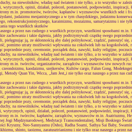
 duchy, na niewolników, władzę nad światem i nie tylko, a to wszystko w zależ
i, wytycznych, opinii, działań, poleceń, postanowień, podpowiedzi, inspiracji, 
strony m.in. promotorów, twórców, kapłanów i wyznawców wszelkich sekt i fr
żydami, judaizmu mesjanistycznego a w tym chasydzkiego, judaizmu konserw
go, rekonstrukcjonistycznego, karaimizmu, mozaizmu, samarytaizmu i nie tylk
ania tego wszelkich skutków
naszego a przez nas cudzego z wszelkich przyczyn, wszelkimi sposobami m.in. b
akie zachowania i takie dążenia, jakby podtrzymywali cząstkę swego poprzednie
li, pielęgnując ją, ze skłonnością aby dalej politykować, rządzić, panoszyć się
ść, pomimo utraty możliwości wpływania na cokolwiek lub na kogokolwiek, r
c poprzednie pozy, ceremonie, porządek dnia, nawyki, kulty religijne, poczuc
 duchy, na niewolników, władzę nad światem i nie tylko, a to wszystko w zależ
i, wytycznych, opinii, działań, poleceń, postanowień, podpowiedzi, inspiracji, 
strony m.in. twórców, organizatorów, zarządców i wyznawców tzw nowych ruc
 czeondoizmu, kaodaizmu, szejkersów, Kultów cargo, Falun Gong, Modekngei,
gi, Metody Quan Yin, Wicca, „Jam Jest„i nie tylko oraz naszego a przez nas cu
naszego a przez nas cudzego z wszelkich przyczyn, wszelkimi sposobami m.in. b
akie zachowania i takie dążenia, jakby podtrzymywali cząstkę swego poprzednie
li, pielęgnując ją, ze skłonnością aby dalej politykować, rządzić, panoszyć się
ść, pomimo utraty możliwości wpływania na cokolwiek lub na kogokolwiek, r
c poprzednie pozy, ceremonie, porządek dnia, nawyki, kulty religijne, poczuc
 duchy, na niewolników, władzę nad światem i nie tylko, a to wszystko w zależ
i, wytycznych, opinii, działań, poleceń, postanowień, podpowiedzi, inspiracji, 
strony m.in. twórców, kapłanów, zarządców, wyznawców m.in. Asatriuzmu, He
tnej Jogi Międzynarodowej, Medytacji Transcendentalnej, Misji Boskiego Świ
ści Kryszny, Neo-Sannyasmu (Osho), Radha Soami, Sathya Sai Baby, Swamina
 sikhizmu, shinto, taoizmu, zaratusztrianizmu i nie tylko oraz naszego a przez 