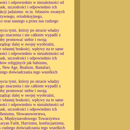
ności i odpowiednio w niezależności od
łask, szczodrości i odpowiednio ich
akcji judaizmu: m.in. felaszów zwanych
atywnego, ortodoksyjnego,
o oraz naszego a przez nas cudzego
ycia tymi, którzy po utracie władzy
go znaczenia i nie całkiem wypadli z
, aby promować siebie i swoją
ządząc dalej w swojej wyobraźni,
ie własnej boskości, wpływy na te same
ności i odpowiednio w niezależności od
łask, szczodrości i odpowiednio ich
hów religijnych jak babizmu,
 New Age, Realizm, Rastafari,
dzego doświadczania tego wszelkich
ycia tymi, którzy po utracie władzy
go znaczenia i nie całkiem wypadli z
, aby promować siebie i swoją
ządząc dalej w swojej wyobraźni,
ie własnej boskości, wpływy na te same
ności i odpowiednio w niezależności od
łask, szczodrości i odpowiednio ich
llenizmu, Słowanowierstwa,
atła, Międzynarodowego Towarzystwa
ryan Faith, Harrizmu, konfucjanizmu,
nas cudzego doświadczania tego wszelkich