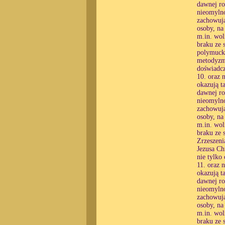
dawnej ro
nieomylno
zachowują
osoby, na
m.in. wol
braku ze 
polymucki
metodyzmu
doświadcz
10. oraz 
okazują t
dawnej ro
nieomylno
zachowują
osoby, na
m.in. wol
braku ze 
Zrzeszen
Jezusa Ch
nie tylko
11. oraz 
okazują t
dawnej ro
nieomylno
zachowują
osoby, na
m.in. wol
braku ze 