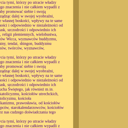
cia tymi, którzy po utracie władzy
go znaczenia i nie całkiem wypadli z
, aby promować siebie i swoją
ządząc dalej w swojej wyobraźni,
ie własnej boskości, wpływy na te same
ności i odpowiednio w niezależności od
łask, szczodrości i odpowiednio ich
 religii plemiennych, wielobustwa,
nawców Wicca, wyznawców buddyzmu,
iny, tendai, shingon, buddyzmu
płanów, twórców, wyznawców,
cia tymi, którzy po utracie władzy
go znaczenia i nie całkiem wypadli z
, aby promować siebie i swoją
ządząc dalej w swojej wyobraźni,
ie własnej boskości, wpływy na te same
ności i odpowiednio w niezależności od
łask, szczodrości i odpowiednio ich
ucha Świętego, jak również m.in.
katolicyzmu, kościołów utrechckich,
olicyzmu, kościoła
ikanizmu, prawosławia, od kościołów
pców, starokalendarzowców, kościołów
zez nas cudzego doświadczania tego
cia tymi, którzy po utracie władzy
go znaczenia i nie całkiem wypadli z