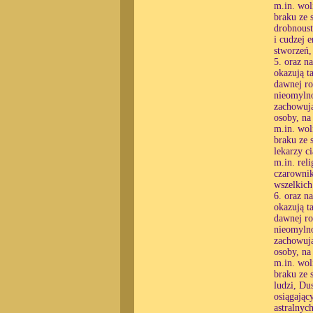
m.in. wol
braku ze 
drobnoust
i cudzej 
stworzeń,
5. oraz n
okazują t
dawnej ro
nieomylno
zachowują
osoby, na
m.in. wol
braku ze 
lekarzy c
m.in. rel
czarownik
wszelkic
6. oraz n
okazują t
dawnej ro
nieomylno
zachowują
osoby, na
m.in. wol
braku ze 
ludzi, Du
osiągając
astralnyc