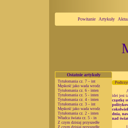
Powitanie
Artykuły
Aktua
M
Ostatnie artykuły
Tytułomania cz. 7 – int
Podtrzy
Męskość jako wada wrodz
Tytułomania cz. 6 - inten
Tytułomania cz. 5 - inten
idei jest t
Tytułomania cz. 4 - inten
cząstkę s
Tytułomania cz. 3 – int
polityko
Męskość jako wada wrodz
cokolwie
Tytułomania cz. 2 - inten
dnia, naw
Władca świata cz. 5 - in
nad świa
Z czym dzisiaj przyszedłe
Z czym dzisiaj przyszedłe
U