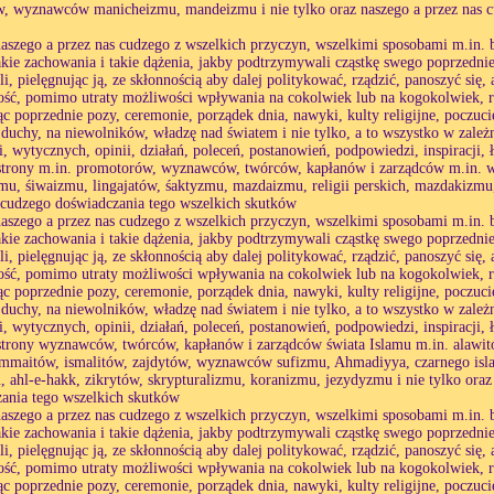
, wyznawców manicheizmu, mandeizmu i nie tylko oraz naszego a przez nas c
naszego a przez nas cudzego z wszelkich przyczyn, wszelkimi sposobami m.in. b
akie zachowania i takie dążenia, jakby podtrzymywali cząstkę swego poprzednie
li, pielęgnując ją, ze skłonnością aby dalej politykować, rządzić, panoszyć się
ść, pomimo utraty możliwości wpływania na cokolwiek lub na kogokolwiek, r
c poprzednie pozy, ceremonie, porządek dnia, nawyki, kulty religijne, poczuc
 duchy, na niewolników, władzę nad światem i nie tylko, a to wszystko w zależ
i, wytycznych, opinii, działań, poleceń, postanowień, podpowiedzi, inspiracji, 
strony m.in. promotorów, wyznawców, twórców, kapłanów i zarządców m.in. w
mu, śiwaizmu, lingajatów, śaktyzmu, mazdaizmu, religii perskich, mazdakizmu,
 cudzego doświadczania tego wszelkich skutków
naszego a przez nas cudzego z wszelkich przyczyn, wszelkimi sposobami m.in. b
akie zachowania i takie dążenia, jakby podtrzymywali cząstkę swego poprzednie
li, pielęgnując ją, ze skłonnością aby dalej politykować, rządzić, panoszyć się
ść, pomimo utraty możliwości wpływania na cokolwiek lub na kogokolwiek, r
c poprzednie pozy, ceremonie, porządek dnia, nawyki, kulty religijne, poczuc
 duchy, na niewolników, władzę nad światem i nie tylko, a to wszystko w zależ
i, wytycznych, opinii, działań, poleceń, postanowień, podpowiedzi, inspiracji, 
strony wyznawców, twórców, kapłanów i zarządców świata Islamu m.in. alawit
immaitów, ismalitów, zajdytów, wyznawców sufizmu, Ahmadiyya, czarnego is
 ahl-e-hakk, zikrytów, skrypturalizmu, koranizmu, jezydyzmu i nie tylko oraz
ania tego wszelkich skutków
naszego a przez nas cudzego z wszelkich przyczyn, wszelkimi sposobami m.in. b
akie zachowania i takie dążenia, jakby podtrzymywali cząstkę swego poprzednie
li, pielęgnując ją, ze skłonnością aby dalej politykować, rządzić, panoszyć się
ść, pomimo utraty możliwości wpływania na cokolwiek lub na kogokolwiek, r
c poprzednie pozy, ceremonie, porządek dnia, nawyki, kulty religijne, poczuc