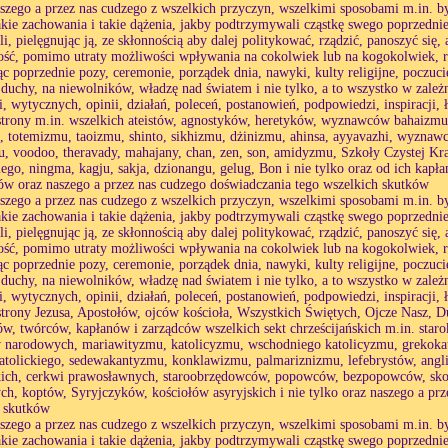
aszego a przez nas cudzego z wszelkich przyczyn, wszelkimi sposobami m.in. by
akie zachowania i takie dążenia, jakby podtrzymywali cząstkę swego poprzednie
li, pielęgnując ją, ze skłonnością aby dalej politykować, rządzić, panoszyć się
ść, pomimo utraty możliwości wpływania na cokolwiek lub na kogokolwiek, r
c poprzednie pozy, ceremonie, porządek dnia, nawyki, kulty religijne, poczuc
 duchy, na niewolników, władzę nad światem i nie tylko, a to wszystko w zależ
i, wytycznych, opinii, działań, poleceń, postanowień, podpowiedzi, inspiracji, 
strony m.in. wszelkich ateistów, agnostyków, heretyków, wyznawców bahaizmu,
, totemizmu, taoizmu, shinto, sikhizmu, dżinizmu, ahinsa, ayyavazhi, wyz
, voodoo, theravady, mahajany, chan, zen, son, amidyzmu, Szkoły Czystej Kra
iego, ningma, kagju, sakja, dzionangu, gelug, Bon i nie tylko oraz od ich ka
w oraz naszego a przez nas cudzego doświadczania tego wszelkich skutków
aszego a przez nas cudzego z wszelkich przyczyn, wszelkimi sposobami m.in. by
akie zachowania i takie dążenia, jakby podtrzymywali cząstkę swego poprzednie
li, pielęgnując ją, ze skłonnością aby dalej politykować, rządzić, panoszyć się
ść, pomimo utraty możliwości wpływania na cokolwiek lub na kogokolwiek, r
c poprzednie pozy, ceremonie, porządek dnia, nawyki, kulty religijne, poczuc
 duchy, na niewolników, władzę nad światem i nie tylko, a to wszystko w zależ
i, wytycznych, opinii, działań, poleceń, postanowień, podpowiedzi, inspiracji, 
strony Jezusa, Apostołów, ojców kościoła, Wszystkich Świętych, Ojcze Nasz, D
, twórców, kapłanów i zarządców wszelkich sekt chrześcijańskich m.in. staro
 narodowych, mariawityzmu, katolicyzmu, wschodniego katolicyzmu, grekokat
tolickiego, sedewakantyzmu, konklawizmu, palmariznizmu, lefebrystów, angl
kich, cerkwi prawosławnych, staroobrzędowców, popowców, bezpopowców, sko
ych, koptów, Syryjczyków, kościołów asyryjskich i nie tylko oraz naszego a pr
h skutków
aszego a przez nas cudzego z wszelkich przyczyn, wszelkimi sposobami m.in. by
akie zachowania i takie dążenia, jakby podtrzymywali cząstkę swego poprzednie