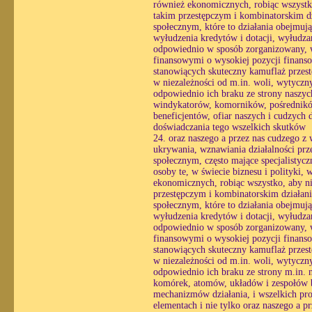
również ekonomicznych, robiąc wszystko
takim przestępczym i kombinatorskim dz
społecznym, które to działania obejmuj
wyłudzenia kredytów i dotacji, wyłudzan
odpowiednio w sposób zorganizowany, wy
finansowymi o wysokiej pozycji finans
stanowiących skuteczny kamuflaż przestę
w niezależności od m.in. woli, wytycznyc
odpowiednio ich braku ze strony naszyc
windykatorów, komorników, pośredników
beneficjentów, ofiar naszych i cudzych 
doświadczania tego wszelkich skutków
24. oraz naszego a przez nas cudzego z
ukrywania, wznawiania działalności prz
społecznym, często mające specjalistyc
osoby te, w świecie biznesu i polityki,
ekonomicznych, robiąc wszystko, aby ni
przestępczym i kombinatorskim działani
społecznym, które to działania obejmuj
wyłudzenia kredytów i dotacji, wyłudzan
odpowiednio w sposób zorganizowany, wy
finansowymi o wysokiej pozycji finans
stanowiących skuteczny kamuflaż przestę
w niezależności od m.in. woli, wytycznyc
odpowiednio ich braku ze strony m.in. 
komórek, atomów, układów i zespołów b
mechanizmów działania, i wszelkich pro
elementach i nie tylko oraz naszego a 