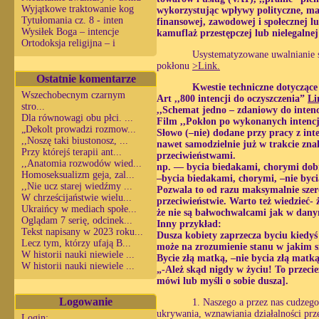
Wyjątkowe traktowanie kog
wykorzystując wpływy polityczne, maf
Tytułomania cz. 8 - inten
finansowej, zawodowej i społecznej 
Wysiłek Boga – intencje
kamuflaż przestępczej lub nielegalnej
Ortodoksja religijna – i
Usystematyzowane uwalnianie si
pokłonu
>Link.
Ostatnie komentarze
Kwestie techniczne dotyczące
Wszechobecnym czarnym
Art ,,800 intencji do oczyszczenia”
Li
stro...
,,Schemat jedno – zdaniowy do intenc
Dla równowagi obu płci. ...
Film ,,Pokłon po wykonanych intenc
„Dekolt prowadzi rozmow...
Słowo (–nie) dodane przy pracy z int
,,Noszę taki biustonosz, ...
nawet samodzielnie już w trakcie zna
Przy którejś terapii ant...
przeciwieństwami.
,,Anatomia rozwodów wied...
np. — bycia biedakami, chorymi dobr
Homoseksualizm geja, zal...
–bycia biedakami, chorymi, –nie byc
,,Nie ucz starej wiedźmy ...
Pozwala to od razu maksymalnie szer
W chrześcijaństwie wielu...
przeciwieństwie. Warto też wiedzieć-
Ukraińcy w mediach społe...
że nie są bałwochwalcami jak w dan
Oglądam 7 serię, odcinek...
Inny przykład:
Tekst napisany w 2023 roku...
Dusza kobiety zaprzecza byciu kiedyś
Lecz tym, którzy ufają B...
może na zrozumienie stanu w jakim s
W historii nauki niewiele ...
Bycie złą matką, –nie bycia złą matk
W historii nauki niewiele ...
„-Ależ skąd nigdy w życiu! To przecie
mówi lub myśli o sobie dusza].
Logowanie
1. Naszego a przez nas cudzeg
ukrywania, wznawiania działalności prz
Login: