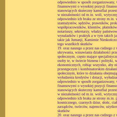
odpowiednio w sposób zorganizowany, wy
finansowymi o wysokiej pozycji finans
stanowiących skuteczny kamuflaż przestę
w niezależności od m.in. woli, wytycznyc
odpowiednio ich braku ze strony m.in. 
szantażystów, sędziów, prawników, pro
współpracowników, klientów, płatników
notariuszy, sekretarzy, władzy państwow
wynalazków i praktyk a w tym takich jak
takie jak Jumanji, Kamienie Nieskończon
tego wszelkich skutków
19. oraz naszego a przez nas cudzego z
ukrywania, wznawiania działalności prz
społecznym, często mające specjalistyc
osoby te, w świecie biznesu i polityki,
ekonomicznych, robiąc wszystko, aby ni
przestępczym i kombinatorskim działani
społecznym, które to działania obejmuj
wyłudzenia kredytów i dotacji, wyłudzan
odpowiednio w sposób zorganizowany, wy
finansowymi o wysokiej pozycji finans
stanowiących skuteczny kamuflaż przestę
w niezależności od m.in. woli, wytycznyc
odpowiednio ich braku ze strony m.in. p
kosmicznego, czarnych dziur, słońc, ciał
zarządców, twórców, najemców, użytkown
skutków
20. oraz naszego a przez nas cudzego z