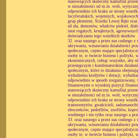
stanowiących skuteczny kamuflaż przestę
w niezależności od m.in. woli, wytycznyc
odpowiednio ich braku ze strony wszelk
lucyferańskich, wojennych, wojskowych,
grup płomieni, Ścieżki Lewej Ręki oraz
sił zła, demonów, władców piekieł, diabł
istot rogatych, krnąbrnych, agresywnyc
doświadczania tego wszelkich skutków
32. oraz naszego a przez nas cudzego z
ukrywania, wznawiania działalności prz
społecznym, często mające specjalistyc
osoby te, w świecie biznesu i polityki,
ekonomicznych, robiąc wszystko, aby ni
przestępczym i kombinatorskim działani
społecznym, które to działania obejmuj
wyłudzenia kredytów i dotacji, wyłudzan
odpowiednio w sposób zorganizowany, wy
finansowymi o wysokiej pozycji finans
stanowiących skuteczny kamuflaż przestę
w niezależności od m.in. woli, wytycznyc
odpowiednio ich braku ze strony wszelkie
transwestytów, gwałcicieli, sadomasoch
zboczeńców, pedofilów, zoofilów, kopr
wsobnego i nie tylko oraz naszego a pr
33. oraz naszego a przez nas cudzego z
ukrywania, wznawiania działalności prz
społecznym, często mające specjalistyc
osoby te, w świecie biznesu i polityki,