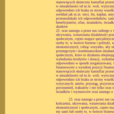
stanowiących skuteczny kamuflaż przestę
w niezależności od m.in. woli, wytycznyc
odpowiednio ich braku ze strony wszelki
uwikłań jak m.in. sieci, lin, kajdan, s
protomolekuły ich odpowiedników, zamie
beneficjentów, ofiar, strażników, świa
skutków
22. oraz naszego a przez nas cudzego z
ukrywania, wznawiania działalności prz
społecznym, często mające specjalistyc
osoby te, w świecie biznesu i polityki,
ekonomicznych, robiąc wszystko, aby ni
przestępczym i kombinatorskim działani
społecznym, które to działania obejmuj
wyłudzenia kredytów i dotacji, wyłudzan
odpowiednio w sposób zorganizowany, wy
finansowymi o wysokiej pozycji finans
stanowiących skuteczny kamuflaż przestę
w niezależności od m.in. woli, wytycznyc
odpowiednio ich braku ze strony wszelk
wytycznych, umów, przysiąg, przyrzecze
porozumień, traktatów i nie tylko oraz 
świadków i wyznawców oraz naszego a p
23. oraz naszego a przez nas 
kończenia, ukrywania, wznawiania działa
ekonomicznym i społecznym, często mają
my sami lub osoby te, w świecie biznesu