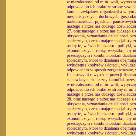
w niezależności od m.in. woli, wytycznyc
odpowiednio ich braku ze strony wszelki
komun, związków, organizacji a w tym a
mesjanistycznych, duchowych, gospodar
narkomańskich, pijackich, państwowych
naszego a przez nas cudzego doświadcza
27. oraz naszego a przez nas cudzego z
ukrywania, wznawiania działalności prz
społecznym, często mające specjalistyc
osoby te, w świecie biznesu i polityki,
ekonomicznych, robiąc wszystko, aby ni
przestępczym i kombinatorskim działani
społecznym, które to działania obejmuj
wyłudzenia kredytów i dotacji, wyłudzan
odpowiednio w sposób zorganizowany, wy
finansowymi o wysokiej pozycji finans
stanowiących skuteczny kamuflaż przestę
w niezależności od m.in. woli, wytycznyc
odpowiednio ich braku ze strony m.in. D
naszego a przez nas cudzego doświadcza
28. oraz naszego a przez nas cudzego z
ukrywania, wznawiania działalności prz
społecznym, często mające specjalistyc
osoby te, w świecie biznesu i polityki,
ekonomicznych, robiąc wszystko, aby ni
przestępczym i kombinatorskim działani
społecznym, które to działania obejmuj
wyłudzenia kredytów i dotacji, wyłudzan