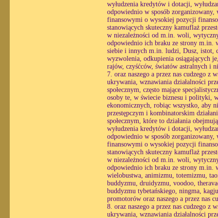
wyłudzenia kredytów i dotacji, wyłudzan
odpowiednio w sposób zorganizowany, wy
finansowymi o wysokiej pozycji finans
stanowiących skuteczny kamuflaż przestę
w niezależności od m.in. woli, wytycznyc
odpowiednio ich braku ze strony m.in. 
siebie i innych m.in. ludzi, Dusz, istot,
wyzwolenia, odkupienia osiągających je,
rajów, czyśćców, światów astralnych i n
7. oraz naszego a przez nas cudzego z 
ukrywania, wznawiania działalności prz
społecznym, często mające specjalistyc
osoby te, w świecie biznesu i polityki,
ekonomicznych, robiąc wszystko, aby ni
przestępczym i kombinatorskim działani
społecznym, które to działania obejmuj
wyłudzenia kredytów i dotacji, wyłudzan
odpowiednio w sposób zorganizowany, wy
finansowymi o wysokiej pozycji finans
stanowiących skuteczny kamuflaż przestę
w niezależności od m.in. woli, wytycznyc
odpowiednio ich braku ze strony m.in. 
wielobustwa, animizmu, totemizmu, ta
buddyzmu, druidyzmu, voodoo, theravady
buddyzmu tybetańskiego, ningma, kagju,
promotorów oraz naszego a przez nas c
8. oraz naszego a przez nas cudzego z 
ukrywania, wznawiania działalności prz