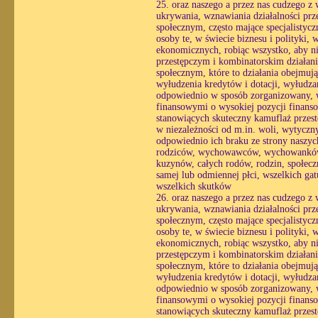
25. oraz naszego a przez nas cudzego z
ukrywania, wznawiania działalności prz
społecznym, często mające specjalistyc
osoby te, w świecie biznesu i polityki,
ekonomicznych, robiąc wszystko, aby ni
przestępczym i kombinatorskim działani
społecznym, które to działania obejmuj
wyłudzenia kredytów i dotacji, wyłudzan
odpowiednio w sposób zorganizowany, wy
finansowymi o wysokiej pozycji finans
stanowiących skuteczny kamuflaż przestę
w niezależności od m.in. woli, wytycznyc
odpowiednio ich braku ze strony naszych
rodziców, wychowawców, wychowanków, n
kuzynów, całych rodów, rodzin, społecz
samej lub odmiennej płci, wszelkich gat
wszelkich skutków
26. oraz naszego a przez nas cudzego z
ukrywania, wznawiania działalności prz
społecznym, często mające specjalistyc
osoby te, w świecie biznesu i polityki,
ekonomicznych, robiąc wszystko, aby ni
przestępczym i kombinatorskim działani
społecznym, które to działania obejmuj
wyłudzenia kredytów i dotacji, wyłudzan
odpowiednio w sposób zorganizowany, wy
finansowymi o wysokiej pozycji finans
stanowiących skuteczny kamuflaż przestę