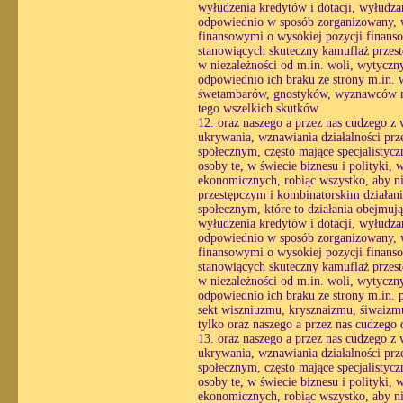
wyłudzenia kredytów i dotacji, wyłudzan
odpowiednio w sposób zorganizowany, wy
finansowymi o wysokiej pozycji finans
stanowiących skuteczny kamuflaż przestę
w niezależności od m.in. woli, wytycznyc
odpowiednio ich braku ze strony m.in.
śwetambarów, gnostyków, wyznawców ma
tego wszelkich skutków
12. oraz naszego a przez nas cudzego z
ukrywania, wznawiania działalności prz
społecznym, często mające specjalistyc
osoby te, w świecie biznesu i polityki,
ekonomicznych, robiąc wszystko, aby ni
przestępczym i kombinatorskim działani
społecznym, które to działania obejmuj
wyłudzenia kredytów i dotacji, wyłudzan
odpowiednio w sposób zorganizowany, wy
finansowymi o wysokiej pozycji finans
stanowiących skuteczny kamuflaż przestę
w niezależności od m.in. woli, wytycznyc
odpowiednio ich braku ze strony m.in.
sekt wiszniuzmu, krysznaizmu, śiwaizmu
tylko oraz naszego a przez nas cudzego
13. oraz naszego a przez nas cudzego z
ukrywania, wznawiania działalności prz
społecznym, często mające specjalistyc
osoby te, w świecie biznesu i polityki,
ekonomicznych, robiąc wszystko, aby ni