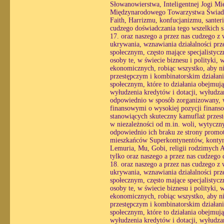
Słowanowierstwa, Inteligentnej Jogi Mi
Międzynarodowego Towarzystwa Świado
Faith, Harrizmu, konfucjanizmu, santerii
cudzego doświadczania tego wszelkich 
17. oraz naszego a przez nas cudzego z
ukrywania, wznawiania działalności prz
społecznym, często mające specjalistyc
osoby te, w świecie biznesu i polityki,
ekonomicznych, robiąc wszystko, aby ni
przestępczym i kombinatorskim działani
społecznym, które to działania obejmuj
wyłudzenia kredytów i dotacji, wyłudzan
odpowiednio w sposób zorganizowany, wy
finansowymi o wysokiej pozycji finans
stanowiących skuteczny kamuflaż przestę
w niezależności od m.in. woli, wytycznyc
odpowiednio ich braku ze strony promot
mieszkańców Superkontynentów, kontyne
Lemuria, Mu, Gobi, religii rodzimych Af
tylko oraz naszego a przez nas cudzego
18. oraz naszego a przez nas cudzego z
ukrywania, wznawiania działalności prz
społecznym, często mające specjalistyc
osoby te, w świecie biznesu i polityki,
ekonomicznych, robiąc wszystko, aby ni
przestępczym i kombinatorskim działani
społecznym, które to działania obejmuj
wyłudzenia kredytów i dotacji, wyłudzan