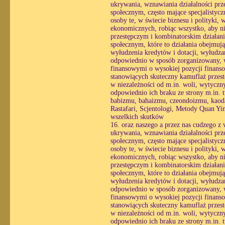
ukrywania, wznawiania działalności prz
społecznym, często mające specjalistyc
osoby te, w świecie biznesu i polityki,
ekonomicznych, robiąc wszystko, aby ni
przestępczym i kombinatorskim działani
społecznym, które to działania obejmuj
wyłudzenia kredytów i dotacji, wyłudzan
odpowiednio w sposób zorganizowany, wy
finansowymi o wysokiej pozycji finans
stanowiących skuteczny kamuflaż przestę
w niezależności od m.in. woli, wytycznyc
odpowiednio ich braku ze strony m.in.
babizmu, bahaizmu, czeondoizmu, kaod
Rastafari, Scjentologi, Metody Quan Yin
wszelkich skutków
16. oraz naszego a przez nas cudzego z
ukrywania, wznawiania działalności prz
społecznym, często mające specjalistyc
osoby te, w świecie biznesu i polityki,
ekonomicznych, robiąc wszystko, aby ni
przestępczym i kombinatorskim działani
społecznym, które to działania obejmuj
wyłudzenia kredytów i dotacji, wyłudzan
odpowiednio w sposób zorganizowany, wy
finansowymi o wysokiej pozycji finans
stanowiących skuteczny kamuflaż przestę
w niezależności od m.in. woli, wytycznyc
odpowiednio ich braku ze strony m.in.