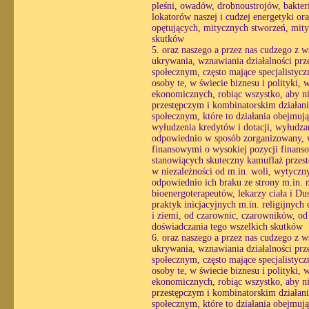
pleśni, owadów, drobnoustrojów, bakter
lokatorów naszej i cudzej energetyki o
opętujących, mitycznych stworzeń, mityc
skutków
5. oraz naszego a przez nas cudzego z 
ukrywania, wznawiania działalności prz
społecznym, często mające specjalistyc
osoby te, w świecie biznesu i polityki,
ekonomicznych, robiąc wszystko, aby ni
przestępczym i kombinatorskim działani
społecznym, które to działania obejmuj
wyłudzenia kredytów i dotacji, wyłudzan
odpowiednio w sposób zorganizowany, wy
finansowymi o wysokiej pozycji finans
stanowiących skuteczny kamuflaż przestę
w niezależności od m.in. woli, wytycznyc
odpowiednio ich braku ze strony m.in. 
bioenergoterapeutów, lekarzy ciała i Du
praktyk inicjacyjnych m.in. religijnyc
i ziemi, od czarownic, czarowników, od 
doświadczania tego wszelkich skutków
6. oraz naszego a przez nas cudzego z 
ukrywania, wznawiania działalności prz
społecznym, często mające specjalistyc
osoby te, w świecie biznesu i polityki,
ekonomicznych, robiąc wszystko, aby ni
przestępczym i kombinatorskim działani
społecznym, które to działania obejmuj