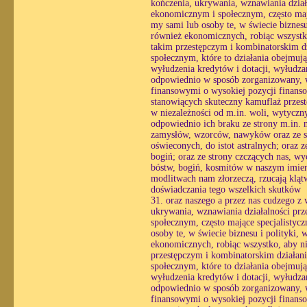
kończenia, ukrywania, wznawiania działa
ekonomicznym i społecznym, często mają
my sami lub osoby te, w świecie biznesu
również ekonomicznych, robiąc wszystko
takim przestępczym i kombinatorskim dz
społecznym, które to działania obejmuj
wyłudzenia kredytów i dotacji, wyłudzan
odpowiednio w sposób zorganizowany, wy
finansowymi o wysokiej pozycji finans
stanowiących skuteczny kamuflaż przestę
w niezależności od m.in. woli, wytycznyc
odpowiednio ich braku ze strony m.in. 
zamysłów, wzorców, nawyków oraz ze str
oświeconych, do istot astralnych; oraz 
bogiń; oraz ze strony czczących nas, wy
bóstw, bogiń, kosmitów w naszym imieni
modlitwach nam złorzeczą, rzucają klątw
doświadczania tego wszelkich skutków
31. oraz naszego a przez nas cudzego z
ukrywania, wznawiania działalności prz
społecznym, często mające specjalistyc
osoby te, w świecie biznesu i polityki,
ekonomicznych, robiąc wszystko, aby ni
przestępczym i kombinatorskim działani
społecznym, które to działania obejmuj
wyłudzenia kredytów i dotacji, wyłudzan
odpowiednio w sposób zorganizowany, wy
finansowymi o wysokiej pozycji finans