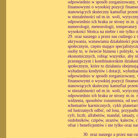
odpowiednio w sposób zorganizowany, wy
finansowymi o wysokiej pozycji finans
stanowiących skuteczny kamuflaż przestę
w niezależności od m.in. woli, wytycznyc
odpowiednio ich braku ze strony m.in. p
numerologii, meteorologii, temperatury 
wysokości Słońca na niebie i nie tylko
29. oraz naszego a przez nas cudzego z
ukrywania, wznawiania działalności prz
społecznym, często mające specjalistyc
osoby te, w świecie biznesu i polityki,
ekonomicznych, robiąc wszystko, aby ni
przestępczym i kombinatorskim działani
społecznym, które to działania obejmuj
wyłudzenia kredytów i dotacji, wyłudzan
odpowiednio w sposób zorganizowany, wy
finansowymi o wysokiej pozycji finans
stanowiących skuteczny kamuflaż przestę
w niezależności od m.in. woli, wytycznyc
odpowiednio ich braku ze strony m.in. 
widzenia, sposobów rozumienia, od uwik
schematów karmicznych, cykli planetarn
od lustrzanych odbić, od losu, przypadku
cyfr, liczb, alfabetów, mandal, tatuaż
ozdobników, czipów, urazów, kalectw, c
ofiar i beneficjentów i nie tylko oraz 
30. oraz naszego a przez nas 