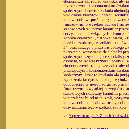
ekonomicznych, robiąc wszystko, aby ni
przestępczym i kombinatorskim działani
społecznym, które to działania obejmuj
wyłudzenia kredytów i dotacji, wyłudzan
odpowiednio w sposób zorganizowany, wy
finansowymi o wysokiej pozycji finans
stanowiących skuteczny kamuflaż przestę
cudzych działań związanych z Końcem Ś
końcem cywilizacji, z Apokalipsami, Ar
doświadczania tego wszelkich skutków
34. oraz naszego a przez nas cudzego z
ukrywania, wznawiania działalności prz
społecznym, często mające specjalistyc
osoby te, w świecie biznesu i polityki,
ekonomicznych, robiąc wszystko, aby ni
przestępczym i kombinatorskim działani
społecznym, które to działania obejmuj
wyłudzenia kredytów i dotacji, wyłudzan
odpowiednio w sposób zorganizowany, wy
finansowymi o wysokiej pozycji finans
stanowiących skuteczny kamuflaż przestę
w niezależności od m.in. woli, wytycznyc
odpowiednio ich braku ze strony m.in. na
doświadczania tego wszelkich skutków
««
Poprzedni artykuł: Zamek królewski