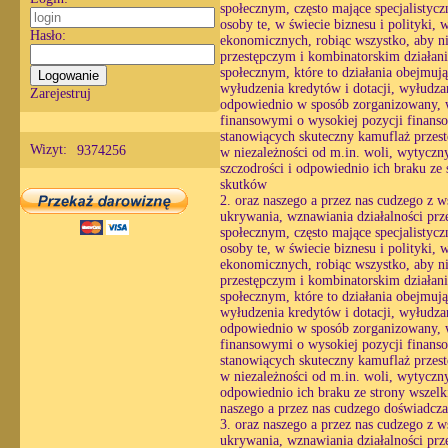
społecznym, często mające specjalistyc
osoby te, w świecie biznesu i polityki,
Hasło:
ekonomicznych, robiąc wszystko, aby ni
przestępczym i kombinatorskim działani
społecznym, które to działania obejmuj
wyłudzenia kredytów i dotacji, wyłudzan
Zarejestruj
odpowiednio w sposób zorganizowany, wy
finansowymi o wysokiej pozycji finans
stanowiących skuteczny kamuflaż przestę
Wizyt:
9374256
w niezależności od m.in. woli, wytycznyc
szczodrości i odpowiednio ich braku ze
skutków
2. oraz naszego a przez nas cudzego z 
ukrywania, wznawiania działalności prz
społecznym, często mające specjalistyc
osoby te, w świecie biznesu i polityki,
ekonomicznych, robiąc wszystko, aby ni
przestępczym i kombinatorskim działani
społecznym, które to działania obejmuj
wyłudzenia kredytów i dotacji, wyłudzan
odpowiednio w sposób zorganizowany, wy
finansowymi o wysokiej pozycji finans
stanowiących skuteczny kamuflaż przestę
w niezależności od m.in. woli, wytycznyc
odpowiednio ich braku ze strony wszelkic
naszego a przez nas cudzego doświadcza
3. oraz naszego a przez nas cudzego z 
ukrywania, wznawiania działalności prz