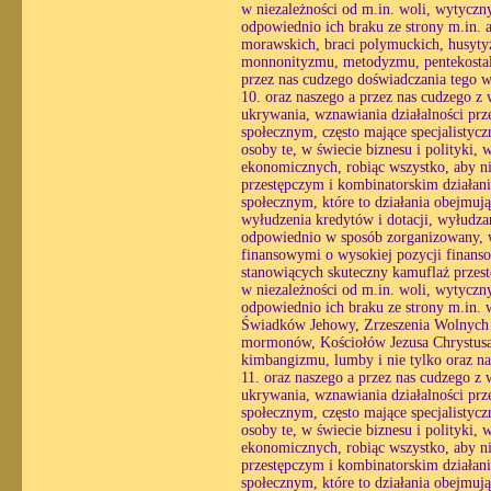
w niezależności od m.in. woli, wytycznyc
odpowiednio ich braku ze strony m.in.
morawskich, braci polymuckich, husyty
monnonityzmu, metodyzmu, pentekostali
przez nas cudzego doświadczania tego 
10. oraz naszego a przez nas cudzego z
ukrywania, wznawiania działalności prz
społecznym, często mające specjalistyc
osoby te, w świecie biznesu i polityki,
ekonomicznych, robiąc wszystko, aby ni
przestępczym i kombinatorskim działani
społecznym, które to działania obejmuj
wyłudzenia kredytów i dotacji, wyłudzan
odpowiednio w sposób zorganizowany, wy
finansowymi o wysokiej pozycji finans
stanowiących skuteczny kamuflaż przestę
w niezależności od m.in. woli, wytycznyc
odpowiednio ich braku ze strony m.in.
Świadków Jehowy, Zrzeszenia Wolnych
mormonów, Kościołów Jezusa Chrystusa w
kimbangizmu, lumby i nie tylko oraz na
11. oraz naszego a przez nas cudzego z
ukrywania, wznawiania działalności prz
społecznym, często mające specjalistyc
osoby te, w świecie biznesu i polityki,
ekonomicznych, robiąc wszystko, aby ni
przestępczym i kombinatorskim działani
społecznym, które to działania obejmuj