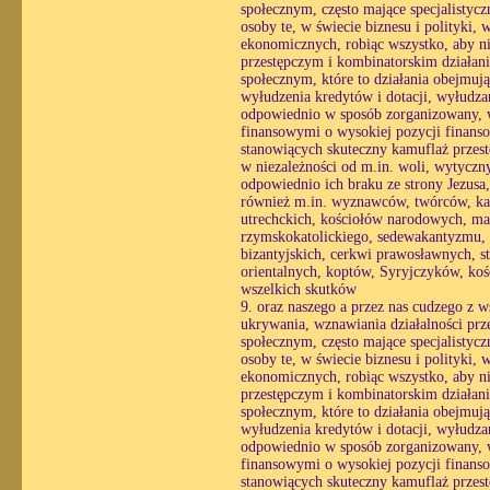
społecznym, często mające specjalistyc
osoby te, w świecie biznesu i polityki,
ekonomicznych, robiąc wszystko, aby ni
przestępczym i kombinatorskim działani
społecznym, które to działania obejmuj
wyłudzenia kredytów i dotacji, wyłudzan
odpowiednio w sposób zorganizowany, wy
finansowymi o wysokiej pozycji finans
stanowiących skuteczny kamuflaż przestę
w niezależności od m.in. woli, wytycznyc
odpowiednio ich braku ze strony Jezusa
również m.in. wyznawców, twórców, kapł
utrechckich, kościołów narodowych, ma
rzymskokatolickiego, sedewakantyzmu, 
bizantyjskich, cerkwi prawosławnych,
orientalnych, koptów, Syryjczyków, kośc
wszelkich skutków
9. oraz naszego a przez nas cudzego z 
ukrywania, wznawiania działalności prz
społecznym, często mające specjalistyc
osoby te, w świecie biznesu i polityki,
ekonomicznych, robiąc wszystko, aby ni
przestępczym i kombinatorskim działani
społecznym, które to działania obejmuj
wyłudzenia kredytów i dotacji, wyłudzan
odpowiednio w sposób zorganizowany, wy
finansowymi o wysokiej pozycji finans
stanowiących skuteczny kamuflaż przestę