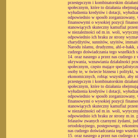
przestępczym i kombinatorskim działani
społecznym, które to działania obejmuj
wyłudzenia kredytów i dotacji, wyłudzan
odpowiednio w sposób zorganizowany, wy
finansowymi o wysokiej pozycji finans
stanowiących skuteczny kamuflaż przestę
w niezależności od m.in. woli, wytycznyc
odpowiednio ich braku ze strony wyzna
charydżytów, sunnitów, szyitów, immai
Narodu islamu, drudyzmu, ahl-e-hakk, z
cudzego doświadczania tego wszelkich 
14. oraz naszego a przez nas cudzego z
ukrywania, wznawiania działalności prz
społecznym, często mające specjalistyc
osoby te, w świecie biznesu i polityki,
ekonomicznych, robiąc wszystko, aby ni
przestępczym i kombinatorskim działani
społecznym, które to działania obejmuj
wyłudzenia kredytów i dotacji, wyłudzan
odpowiednio w sposób zorganizowany, wy
finansowymi o wysokiej pozycji finans
stanowiących skuteczny kamuflaż przestę
w niezależności od m.in. woli, wytycznyc
odpowiednio ich braku ze strony m.in. 
felaszów zwanych czarnymi żydami, ju
ortodoksyjnego, postępowego, rekonstru
nas cudzego doświadczania tego wszelk
15. oraz naszego a przez nas cudzego z