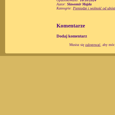
Opublikowano:
16/10/2024
Autor:
Sławomir Majda
Kateogrie:
Pieniądze i wolność od ubós
Komentarze
Dodaj komentarz
Musisz się
zalogować
, aby móc