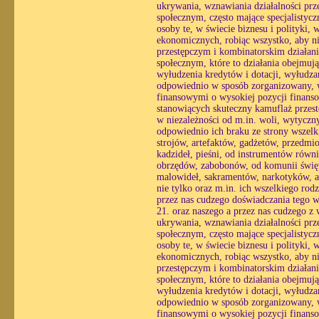
ukrywania, wznawiania działalności prz
społecznym, często mające specjalistyc
osoby te, w świecie biznesu i polityki,
ekonomicznych, robiąc wszystko, aby ni
przestępczym i kombinatorskim działani
społecznym, które to działania obejmuj
wyłudzenia kredytów i dotacji, wyłudzan
odpowiednio w sposób zorganizowany, wy
finansowymi o wysokiej pozycji finans
stanowiących skuteczny kamuflaż przestę
w niezależności od m.in. woli, wytycznyc
odpowiednio ich braku ze strony wszelk
strojów, artefaktów, gadżetów, przedmio
kadzideł, pieśni, od instrumentów równi
obrzędów, zabobonów, od komunii święt
malowideł, sakramentów, narkotyków, al
nie tylko oraz m.in. ich wszelkiego rod
przez nas cudzego doświadczania tego 
21. oraz naszego a przez nas cudzego z
ukrywania, wznawiania działalności prz
społecznym, często mające specjalistyc
osoby te, w świecie biznesu i polityki,
ekonomicznych, robiąc wszystko, aby ni
przestępczym i kombinatorskim działani
społecznym, które to działania obejmuj
wyłudzenia kredytów i dotacji, wyłudzan
odpowiednio w sposób zorganizowany, wy
finansowymi o wysokiej pozycji finans