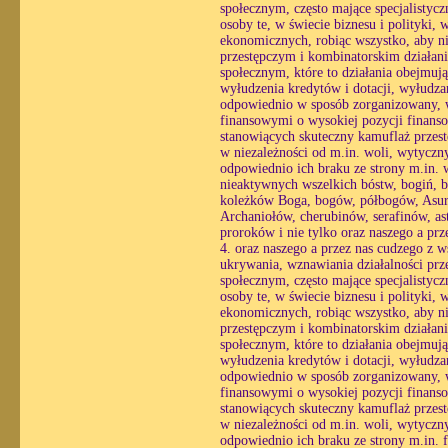
społecznym, często mające specjalistyc
osoby te, w świecie biznesu i polityki,
ekonomicznych, robiąc wszystko, aby ni
przestępczym i kombinatorskim działani
społecznym, które to działania obejmuj
wyłudzenia kredytów i dotacji, wyłudzan
odpowiednio w sposób zorganizowany, wy
finansowymi o wysokiej pozycji finans
stanowiących skuteczny kamuflaż przestę
w niezależności od m.in. woli, wytycznyc
odpowiednio ich braku ze strony m.in. 
nieaktywnych wszelkich bóstw, bogiń, b
koleżków Boga, bogów, półbogów, Asurów
Archaniołów, cherubinów, serafinów, ast
proroków i nie tylko oraz naszego a pr
4. oraz naszego a przez nas cudzego z 
ukrywania, wznawiania działalności prz
społecznym, często mające specjalistyc
osoby te, w świecie biznesu i polityki,
ekonomicznych, robiąc wszystko, aby ni
przestępczym i kombinatorskim działani
społecznym, które to działania obejmuj
wyłudzenia kredytów i dotacji, wyłudzan
odpowiednio w sposób zorganizowany, wy
finansowymi o wysokiej pozycji finans
stanowiących skuteczny kamuflaż przestę
w niezależności od m.in. woli, wytycznyc
odpowiednio ich braku ze strony m.in. 