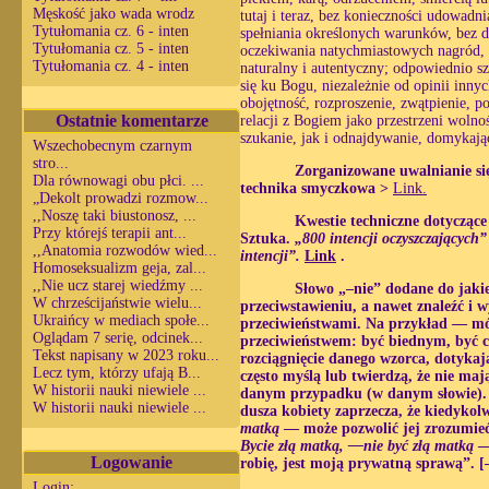
Męskość jako wada wrodz
tutaj i teraz, bez konieczności udowadn
Tytułomania cz. 6 - inten
spełniania określonych warunków, bez 
Tytułomania cz. 5 - inten
oczekiwania natychmiastowych nagród, z
Tytułomania cz. 4 - inten
naturalny i autentyczny; odpowiednio 
się ku Bogu, niezależnie od opinii inn
obojętność, rozproszenie, zwątpienie, 
Ostatnie komentarze
relacji z Bogiem jako przestrzeni woln
szukanie, jak i odnajdywanie, domykają
Wszechobecnym czarnym
stro...
Zorganizowane uwalnianie się
Dla równowagi obu płci. ...
technika smyczkowa >
Link.
„Dekolt prowadzi rozmow...
,,Noszę taki biustonosz, ...
Kwestie techniczne dotyczące 
Przy którejś terapii ant...
Sztuka.
„800 intencji oczyszczających
,,Anatomia rozwodów wied...
intencji”.
Link
.
Homoseksualizm geja, zal...
,,Nie ucz starej wiedźmy ...
Słowo „–nie” dodane do jakieg
W chrześcijaństwie wielu...
przeciwstawieniu, a nawet znaleźć i 
Ukraińcy w mediach społe...
przeciwieństwami. Na przykład — m
Oglądam 7 serię, odcinek...
przeciwieństwem: być biednym, być c
Tekst napisany w 2023 roku...
rozciągnięcie danego wzorca, dotykaj
Lecz tym, którzy ufają B...
często myślą lub twierdzą, że nie m
W historii nauki niewiele ...
danym przypadku (w danym słowie). 
W historii nauki niewiele ...
dusza kobiety zaprzecza, że ​​kiedyk
matką
— może pozwolić jej zrozumieć 
Bycie złą matką, —nie być złą matką
— 
Logowanie
robię, jest moją prywatną sprawą”. [
Login: