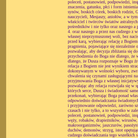
poleceń, postanowień, podpowiedzi, insp
znaczenia, gatunku, płci i form istnien
synów, boskich córek, boskich rodzin,
nauczycieli, Mesjaszy, aniołów, a w tym
właściciel i twórców światów astralnyc
pośredników i nie tylko oraz naszego a
4. oraz naszego a przez nas cudzego z 
własnej nieprzymuszonej woli, bez nacis
przed karą, wybierając relację z Bogie
pragnienia, pojawiające się niezależnie 
pozwalając, aby decyzja zbliżania się 
przychodzenia do Boga nie dlatego, że w
dlatego, że Dusza rozpoznaje w Bogu źró
relacja z Bogiem nie jest wynikiem str
dokonywanym w wolności wyboru, zwracaj
chwalenia się czynami zasługującymi na
przyjmowania Boga z własnej inicjatyw
pozwalając aby relacja rozwijała się w
których serce, Dusza i świadomość same 
przekonań, wybierając Boga ponad własn
odpowiednio doświadczania świadomych r
i przyjmowanie odpowiedzi, zarówno sz
czasach i nie tylko, a to wszystko w zal
poleceń, postanowień, podpowiedzi, inspi
węży, robaków, drapieżników, wirusów,
makroorganizmów, jaszczurów, pasożytów
duchów, demonów, strzyg, istot opętując
cudzego doświadczania tego wszelkich 