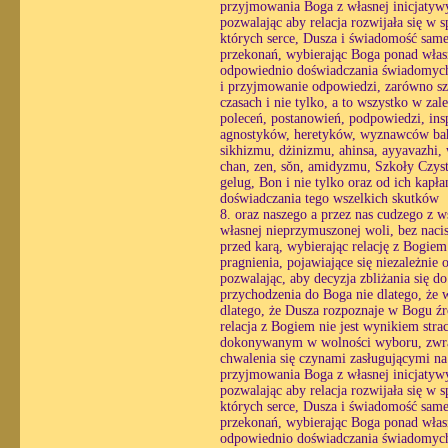
przyjmowania Boga z własnej inicjatyw
pozwalając aby relacja rozwijała się w
których serce, Dusza i świadomość same 
przekonań, wybierając Boga ponad własn
odpowiednio doświadczania świadomych r
i przyjmowanie odpowiedzi, zarówno sz
czasach i nie tylko, a to wszystko w zal
poleceń, postanowień, podpowiedzi, inspi
agnostyków, heretyków, wyznawców baha
sikhizmu, dżinizmu, ahinsa, ayyavazh
chan, zen, sŏn, amidyzmu, Szkoły Czyst
gelug, Bon i nie tylko oraz od ich kap
doświadczania tego wszelkich skutków
8. oraz naszego a przez nas cudzego z 
własnej nieprzymuszonej woli, bez nacis
przed karą, wybierając relację z Bogie
pragnienia, pojawiające się niezależnie 
pozwalając, aby decyzja zbliżania się 
przychodzenia do Boga nie dlatego, że w
dlatego, że Dusza rozpoznaje w Bogu źró
relacja z Bogiem nie jest wynikiem str
dokonywanym w wolności wyboru, zwracaj
chwalenia się czynami zasługującymi na
przyjmowania Boga z własnej inicjatyw
pozwalając aby relacja rozwijała się w
których serce, Dusza i świadomość same 
przekonań, wybierając Boga ponad własn
odpowiednio doświadczania świadomych r