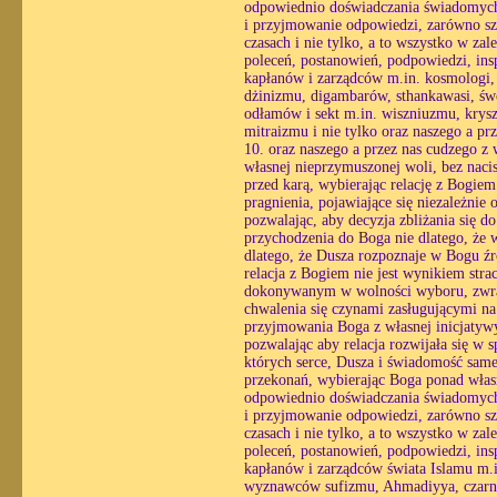
odpowiednio doświadczania świadomych r
i przyjmowanie odpowiedzi, zarówno sz
czasach i nie tylko, a to wszystko w zal
poleceń, postanowień, podpowiedzi, ins
kapłanów i zarządców m.in. kosmologi, p
dżinizmu, digambarów, sthankawasi, ś
odłamów i sekt m.in. wiszniuzmu, krysz
mitraizmu i nie tylko oraz naszego a p
10. oraz naszego a przez nas cudzego z
własnej nieprzymuszonej woli, bez nacis
przed karą, wybierając relację z Bogie
pragnienia, pojawiające się niezależnie 
pozwalając, aby decyzja zbliżania się 
przychodzenia do Boga nie dlatego, że w
dlatego, że Dusza rozpoznaje w Bogu źró
relacja z Bogiem nie jest wynikiem str
dokonywanym w wolności wyboru, zwracaj
chwalenia się czynami zasługującymi na
przyjmowania Boga z własnej inicjatyw
pozwalając aby relacja rozwijała się w
których serce, Dusza i świadomość same 
przekonań, wybierając Boga ponad własn
odpowiednio doświadczania świadomych r
i przyjmowanie odpowiedzi, zarówno sz
czasach i nie tylko, a to wszystko w zal
poleceń, postanowień, podpowiedzi, ins
kapłanów i zarządców świata Islamu m.i
wyznawców sufizmu, Ahmadiyya, czarne