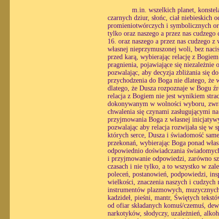
m.in. wszelkich planet, konste
czarnych dziur, słońc, ciał niebieskich
promieniotwórczych i symbolicznych ora
tylko oraz naszego a przez nas cudzego
16. oraz naszego a przez nas cudzego z
własnej nieprzymuszonej woli, bez nacis
przed karą, wybierając relację z Bogie
pragnienia, pojawiające się niezależnie 
pozwalając, aby decyzja zbliżania się 
przychodzenia do Boga nie dlatego, że w
dlatego, że Dusza rozpoznaje w Bogu źró
relacja z Bogiem nie jest wynikiem str
dokonywanym w wolności wyboru, zwracaj
chwalenia się czynami zasługującymi na
przyjmowania Boga z własnej inicjatyw
pozwalając aby relacja rozwijała się w
których serce, Dusza i świadomość same 
przekonań, wybierając Boga ponad własn
odpowiednio doświadczania świadomych r
i przyjmowanie odpowiedzi, zarówno sz
czasach i nie tylko, a to wszystko w zal
poleceń, postanowień, podpowiedzi, insp
wielkości, znaczenia naszych i cudzych
instrumentów plazmowych, muzycznych, m
kadzideł, pieśni, mantr, Świętych teks
od ofiar składanych komuś/czemuś, dewo
narkotyków, słodyczy, uzależnień, alko