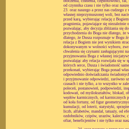
otoczenia, ciśnienia, częstotliwości, fa
od czynnika czasu i nie tylko oraz nas
23. oraz naszego a przez nas cudzego z
własnej nieprzymuszonej woli, bez nacis
przed karą, wybierając relację z Bogie
pragnienia, pojawiające się niezależnie 
pozwalając, aby decyzja zbliżania się 
przychodzenia do Boga nie dlatego, że w
dlatego, że Dusza rozpoznaje w Bogu źró
relacja z Bogiem nie jest wynikiem str
dokonywanym w wolności wyboru, zwracaj
chwalenia się czynami zasługującymi na
przyjmowania Boga z własnej inicjatyw
pozwalając aby relacja rozwijała się w
których serce, Dusza i świadomość same 
przekonań, wybierając Boga ponad własn
odpowiednio doświadczania świadomych r
i przyjmowanie odpowiedzi, zarówno sz
czasach i nie tylko, a to wszystko w zal
poleceń, postanowień, podpowiedzi, insp
kodowań, od myślokształtów, blokad, o
węzłów karmicznych, od karmicznych pos
od koła fortuny, od figur geometrycznyc
kumulacji, od loterii, statystyki, sprzęż
liczb, alfabetów, mandal, tatuaży, od 
ozdobników, czipów, urazów, kalectw, c
ofiar, beneficjentów i nie tylko oraz n