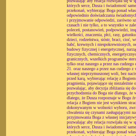
pozwalając aby relacja rozwijała się w
których serce, Dusza i świadomość same 
przekonań, wybierając Boga ponad własn
odpowiednio doświadczania świadomych r
i przyjmowanie odpowiedzi, zarówno sz
czasach i nie tylko, a to wszystko w zal
poleceń, postanowień, podpowiedzi, insp
wielkości, znaczenia, płci, rasy, gat
dzieci, rodzeństwa, sióstr, braci, cioć
babć, krewnych i niespokrewnionych, od
budowy fizycznej i energetycznej, nar
fizycznych, chemicznych, energetyczny
granicznych, wszelkich programów steru
tylko oraz naszego a przez nas cudzego
21. oraz naszego a przez nas cudzego z
własnej nieprzymuszonej woli, bez nacis
przed karą, wybierając relację z Bogie
pragnienia, pojawiające się niezależnie 
pozwalając, aby decyzja zbliżania się 
przychodzenia do Boga nie dlatego, że w
dlatego, że Dusza rozpoznaje w Bogu źró
relacja z Bogiem nie jest wynikiem str
dokonywanym w wolności wyboru, zwracaj
chwalenia się czynami zasługującymi na
przyjmowania Boga z własnej inicjatyw
pozwalając aby relacja rozwijała się w
których serce, Dusza i świadomość same 
przekonań, wybierając Boga ponad własn