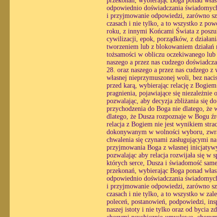
przekonań, wybierając Boga ponad własn
odpowiednio doświadczania świadomych r
i przyjmowanie odpowiedzi, zarówno sz
czasach i nie tylko, a to wszystko z p
roku, z innymi Końcami Świata z poszu
cywilizacji, epok, porządków, z działa
tworzeniem lub z blokowaniem działań n
tożsamości w obliczu oczekiwanego lub 
naszego a przez nas cudzego doświadcza
28. oraz naszego a przez nas cudzego z
własnej nieprzymuszonej woli, bez nacis
przed karą, wybierając relację z Bogie
pragnienia, pojawiające się niezależnie 
pozwalając, aby decyzja zbliżania się 
przychodzenia do Boga nie dlatego, że w
dlatego, że Dusza rozpoznaje w Bogu źró
relacja z Bogiem nie jest wynikiem str
dokonywanym w wolności wyboru, zwracaj
chwalenia się czynami zasługującymi na
przyjmowania Boga z własnej inicjatyw
pozwalając aby relacja rozwijała się w
których serce, Dusza i świadomość same 
przekonań, wybierając Boga ponad własn
odpowiednio doświadczania świadomych r
i przyjmowanie odpowiedzi, zarówno sz
czasach i nie tylko, a to wszystko w zal
poleceń, postanowień, podpowiedzi, inspi
naszej istoty i nie tylko oraz od bycia