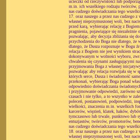
ucieczki od rzeczywistości lub podporzą
m.in. ich wszelkiego rodzaju twórców, p
nas cudzego doświadczania tego wszelk
17. oraz naszego a przez nas cudzego z
własnej nieprzymuszonej woli, bez nacis
przed karą, wybierając relację z Bogie
pragnienia, pojawiające się niezależnie 
pozwalając, aby decyzja zbliżania się 
przychodzenia do Boga nie dlatego, że w
dlatego, że Dusza rozpoznaje w Bogu źró
relacja z Bogiem nie jest wynikiem str
dokonywanym w wolności wyboru, zwracaj
chwalenia się czynami zasługującymi na
przyjmowania Boga z własnej inicjatyw
pozwalając aby relacja rozwijała się w
których serce, Dusza i świadomość same 
przekonań, wybierając Boga ponad własn
odpowiednio doświadczania świadomych r
i przyjmowanie odpowiedzi, zarówno sz
czasach i nie tylko, a to wszystko w zal
poleceń, postanowień, podpowiedzi, insp
wielkości, znaczenia m.in. wszelkich fo
karcerów, więzień, klatek, haków, dybów
tymczasowo lub trwale, punktowo lub s
entuzjastów, twórców, promotorów, bene
nas cudzego doświadczania tego wszelk
18. oraz naszego a przez nas cudzego z
własnej nieprzymuszonej woli, bez nacis