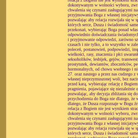
relacja z Bogiem nie jest wynikiem str
dokonywanym w wolności wyboru, zwracaj
chwalenia się czynami zasługującymi na
przyjmowania Boga z własnej inicjatyw
pozwalając aby relacja rozwijała się w
których serce, Dusza i świadomość same 
przekonań, wybierając Boga ponad własn
odpowiednio doświadczania świadomych r
i przyjmowanie odpowiedzi, zarówno sz
czasach i nie tylko, a to wszystko w zal
poleceń, postanowień, podpowiedzi, insp
wielkości, rasy, znaczenia i płci uwar
seksoholików, lesbijek, gejów, transwe
prostytutek, dewiantów, zboczeńców, pe
hormonalnych, od chowu wsobnego i nie
27. oraz naszego a przez nas cudzego z
własnej nieprzymuszonej woli, bez nacis
przed karą, wybierając relację z Bogie
pragnienia, pojawiające się niezależnie 
pozwalając, aby decyzja zbliżania się 
przychodzenia do Boga nie dlatego, że w
dlatego, że Dusza rozpoznaje w Bogu źró
relacja z Bogiem nie jest wynikiem str
dokonywanym w wolności wyboru, zwracaj
chwalenia się czynami zasługującymi na
przyjmowania Boga z własnej inicjatyw
pozwalając aby relacja rozwijała się w
których serce, Dusza i świadomość same 