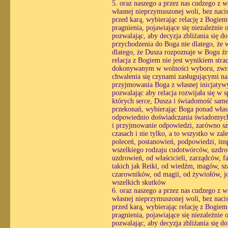
5. oraz naszego a przez nas cudzego z 
własnej nieprzymuszonej woli, bez nacis
przed karą, wybierając relację z Bogie
pragnienia, pojawiające się niezależnie 
pozwalając, aby decyzja zbliżania się 
przychodzenia do Boga nie dlatego, że w
dlatego, że Dusza rozpoznaje w Bogu źró
relacja z Bogiem nie jest wynikiem str
dokonywanym w wolności wyboru, zwracaj
chwalenia się czynami zasługującymi na
przyjmowania Boga z własnej inicjatyw
pozwalając aby relacja rozwijała się w
których serce, Dusza i świadomość same 
przekonań, wybierając Boga ponad własn
odpowiednio doświadczania świadomych r
i przyjmowanie odpowiedzi, zarówno sz
czasach i nie tylko, a to wszystko w zal
poleceń, postanowień, podpowiedzi, insp
wszelkiego rodzaju cudotwórców, uzdrow
uzdrowień, od właścicieli, zarządców, fa
takich jak Reiki, od wiedźm, magów, sz
czarowników, od magii, od żywiołów, jo
wszelkich skutków
6. oraz naszego a przez nas cudzego z 
własnej nieprzymuszonej woli, bez nacis
przed karą, wybierając relację z Bogie
pragnienia, pojawiające się niezależnie 
pozwalając, aby decyzja zbliżania się 