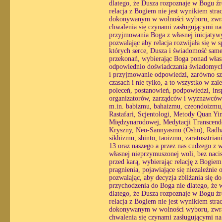
dlatego, że Dusza rozpoznaje w Bogu źró
relacja z Bogiem nie jest wynikiem str
dokonywanym w wolności wyboru, zwracaj
chwalenia się czynami zasługującymi na
przyjmowania Boga z własnej inicjatyw
pozwalając aby relacja rozwijała się w
których serce, Dusza i świadomość same 
przekonań, wybierając Boga ponad własn
odpowiednio doświadczania świadomych r
i przyjmowanie odpowiedzi, zarówno sz
czasach i nie tylko, a to wszystko w zal
poleceń, postanowień, podpowiedzi, insp
organizatorów, zarządców i wyznawców 
m.in. babizmu, bahaizmu, czeondoizmu
Rastafari, Scjentologi, Metody Quan Yi
Międzynarodowej, Medytacji Transcend
Kryszny, Neo-Sannyasmu (Osho), Radha 
sikhizmu, shinto, taoizmu, zaratusztria
13 oraz naszego a przez nas cudzego z 
własnej nieprzymuszonej woli, bez nacis
przed karą, wybierając relację z Bogie
pragnienia, pojawiające się niezależnie 
pozwalając, aby decyzja zbliżania się 
przychodzenia do Boga nie dlatego, że w
dlatego, że Dusza rozpoznaje w Bogu źró
relacja z Bogiem nie jest wynikiem str
dokonywanym w wolności wyboru, zwracaj
chwalenia się czynami zasługującymi na