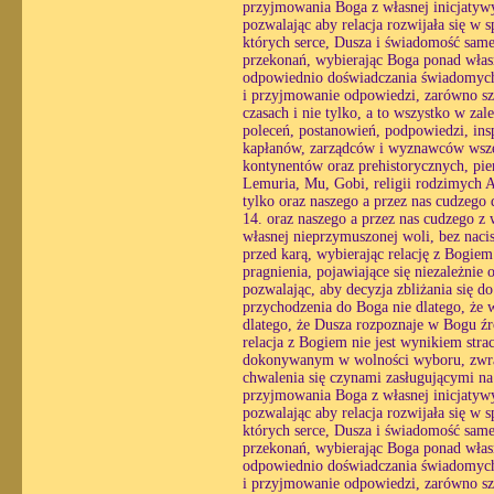
przyjmowania Boga z własnej inicjatyw
pozwalając aby relacja rozwijała się w
których serce, Dusza i świadomość same 
przekonań, wybierając Boga ponad własn
odpowiednio doświadczania świadomych r
i przyjmowanie odpowiedzi, zarówno sz
czasach i nie tylko, a to wszystko w zal
poleceń, postanowień, podpowiedzi, insp
kapłanów, zarządców i wyznawców wszelk
kontynentów oraz prehistorycznych, pie
Lemuria, Mu, Gobi, religii rodzimych Af
tylko oraz naszego a przez nas cudzego
14. oraz naszego a przez nas cudzego z
własnej nieprzymuszonej woli, bez nacis
przed karą, wybierając relację z Bogie
pragnienia, pojawiające się niezależnie 
pozwalając, aby decyzja zbliżania się 
przychodzenia do Boga nie dlatego, że w
dlatego, że Dusza rozpoznaje w Bogu źró
relacja z Bogiem nie jest wynikiem str
dokonywanym w wolności wyboru, zwracaj
chwalenia się czynami zasługującymi na
przyjmowania Boga z własnej inicjatyw
pozwalając aby relacja rozwijała się w
których serce, Dusza i świadomość same 
przekonań, wybierając Boga ponad własn
odpowiednio doświadczania świadomych r
i przyjmowanie odpowiedzi, zarówno sz