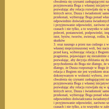
chwalenia się czynami zasługującymi na
przyjmowania Boga z własnej inicjatyw
pozwalając aby relacja rozwijała się w
których serce, Dusza i świadomość same 
przekonań, wybierając Boga ponad własn
odpowiednio doświadczania świadomych r
i przyjmowanie odpowiedzi, zarówno sz
czasach i nie tylko, a to wszystko w zal
poleceń, postanowień, podpowiedzi, inspi
istot, bytów, tworów, zwierząt, roślin,
skutków
3. oraz naszego a przez nas cudzego z 
własnej nieprzymuszonej woli, bez nacis
przed karą, wybierając relację z Bogie
pragnienia, pojawiające się niezależnie 
pozwalając, aby decyzja zbliżania się 
przychodzenia do Boga nie dlatego, że w
dlatego, że Dusza rozpoznaje w Bogu źró
relacja z Bogiem nie jest wynikiem str
dokonywanym w wolności wyboru, zwracaj
chwalenia się czynami zasługującymi na
przyjmowania Boga z własnej inicjatyw
pozwalając aby relacja rozwijała się w
których serce, Dusza i świadomość same 
przekonań, wybierając Boga ponad własn
odpowiednio doświadczania świadomych r
i przyjmowanie odpowiedzi, zarówno sz
czasach i nie tylko, a to wszystko w zal