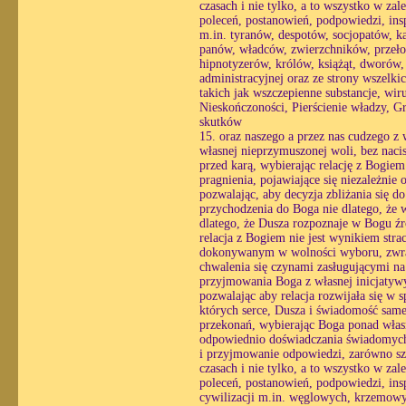
czasach i nie tylko, a to wszystko w zal
poleceń, postanowień, podpowiedzi, insp
m.in. tyranów, despotów, socjopatów, ka
panów, władców, zwierzchników, przeło
hipnotyzerów, królów, książąt, dworów, 
administracyjnej oraz ze strony wszel
takich jak wszczepienne substancje, wiru
Nieskończoności, Pierścienie władzy, Gr
skutków
15. oraz naszego a przez nas cudzego z
własnej nieprzymuszonej woli, bez nacis
przed karą, wybierając relację z Bogie
pragnienia, pojawiające się niezależnie 
pozwalając, aby decyzja zbliżania się 
przychodzenia do Boga nie dlatego, że w
dlatego, że Dusza rozpoznaje w Bogu źró
relacja z Bogiem nie jest wynikiem str
dokonywanym w wolności wyboru, zwracaj
chwalenia się czynami zasługującymi na
przyjmowania Boga z własnej inicjatyw
pozwalając aby relacja rozwijała się w
których serce, Dusza i świadomość same 
przekonań, wybierając Boga ponad własn
odpowiednio doświadczania świadomych r
i przyjmowanie odpowiedzi, zarówno sz
czasach i nie tylko, a to wszystko w zal
poleceń, postanowień, podpowiedzi, insp
cywilizacji m.in. węglowych, krzemowy