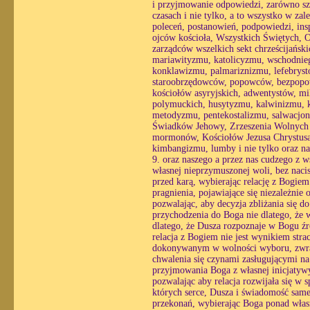
i przyjmowanie odpowiedzi, zarówno sz
czasach i nie tylko, a to wszystko w zal
poleceń, postanowień, podpowiedzi, insp
ojców kościoła, Wszystkich Świętych, 
zarządców wszelkich sekt chrześcijańsk
mariawityzmu, katolicyzmu, wschodnieg
konklawizmu, palmariznizmu, lefebryst
staroobrzędowców, popowców, bezpopow
kościołów asyryjskich, adwentystów, m
polymuckich, husytyzmu, kalwinizmu, 
metodyzmu, pentekostalizmu, salwacjon
Świadków Jehowy, Zrzeszenia Wolnych
mormonów, Kościołów Jezusa Chrystusa w
kimbangizmu, lumby i nie tylko oraz na
9. oraz naszego a przez nas cudzego z 
własnej nieprzymuszonej woli, bez nacis
przed karą, wybierając relację z Bogie
pragnienia, pojawiające się niezależnie 
pozwalając, aby decyzja zbliżania się 
przychodzenia do Boga nie dlatego, że w
dlatego, że Dusza rozpoznaje w Bogu źró
relacja z Bogiem nie jest wynikiem str
dokonywanym w wolności wyboru, zwracaj
chwalenia się czynami zasługującymi na
przyjmowania Boga z własnej inicjatyw
pozwalając aby relacja rozwijała się w
których serce, Dusza i świadomość same 
przekonań, wybierając Boga ponad własn