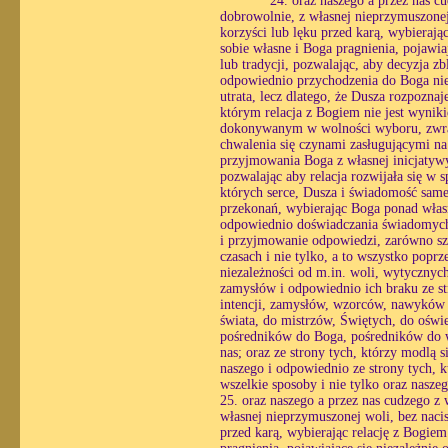
24. oraz naszego a przez nas 
dobrowolnie, z własnej nieprzymuszonej 
korzyści lub lęku przed karą, wybieraj
sobie własne i Boga pragnienia, pojawia
lub tradycji, pozwalając, aby decyzja z
odpowiednio przychodzenia do Boga nie 
utrata, lecz dlatego, że Dusza rozpozna
którym relacja z Bogiem nie jest wynik
dokonywanym w wolności wyboru, zwracaj
chwalenia się czynami zasługującymi na
przyjmowania Boga z własnej inicjatyw
pozwalając aby relacja rozwijała się w
których serce, Dusza i świadomość same 
przekonań, wybierając Boga ponad własn
odpowiednio doświadczania świadomych r
i przyjmowanie odpowiedzi, zarówno sz
czasach i nie tylko, a to wszystko popr
niezależności od m.in. woli, wytycznych,
zamysłów i odpowiednio ich braku ze st
intencji, zamysłów, wzorców, nawyków or
świata, do mistrzów, Świętych, do oświec
pośredników do Boga, pośredników do ws
nas; oraz ze strony tych, którzy modlą
naszego i odpowiednio ze strony tych, k
wszelkie sposoby i nie tylko oraz nasz
25. oraz naszego a przez nas cudzego z
własnej nieprzymuszonej woli, bez nacis
przed karą, wybierając relację z Bogie