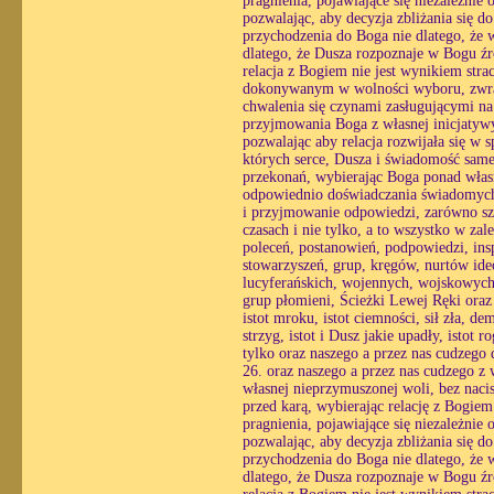
pragnienia, pojawiające się niezależnie 
pozwalając, aby decyzja zbliżania się 
przychodzenia do Boga nie dlatego, że w
dlatego, że Dusza rozpoznaje w Bogu źró
relacja z Bogiem nie jest wynikiem str
dokonywanym w wolności wyboru, zwracaj
chwalenia się czynami zasługującymi na
przyjmowania Boga z własnej inicjatyw
pozwalając aby relacja rozwijała się w
których serce, Dusza i świadomość same 
przekonań, wybierając Boga ponad własn
odpowiednio doświadczania świadomych r
i przyjmowanie odpowiedzi, zarówno sz
czasach i nie tylko, a to wszystko w zal
poleceń, postanowień, podpowiedzi, insp
stowarzyszeń, grup, kręgów, nurtów ide
lucyferańskich, wojennych, wojskowych,
grup płomieni, Ścieżki Lewej Ręki ora
istot mroku, istot ciemności, sił zła, 
strzyg, istot i Dusz jakie upadły, isto
tylko oraz naszego a przez nas cudzego
26. oraz naszego a przez nas cudzego z
własnej nieprzymuszonej woli, bez nacis
przed karą, wybierając relację z Bogie
pragnienia, pojawiające się niezależnie 
pozwalając, aby decyzja zbliżania się 
przychodzenia do Boga nie dlatego, że w
dlatego, że Dusza rozpoznaje w Bogu źró