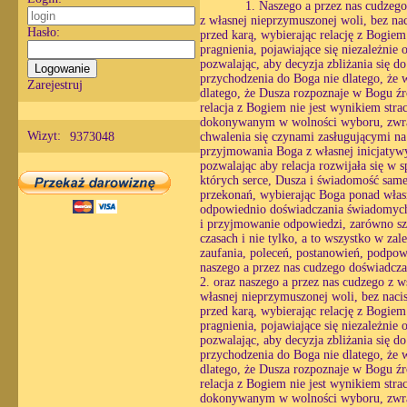
1. Naszego a przez nas cudzeg
z własnej nieprzymuszonej woli, bez naci
Hasło:
przed karą, wybierając relację z Bogie
pragnienia, pojawiające się niezależnie 
pozwalając, aby decyzja zbliżania się 
przychodzenia do Boga nie dlatego, że w
Zarejestruj
dlatego, że Dusza rozpoznaje w Bogu źró
relacja z Bogiem nie jest wynikiem str
dokonywanym w wolności wyboru, zwracaj
Wizyt:
9373048
chwalenia się czynami zasługującymi na
przyjmowania Boga z własnej inicjatyw
pozwalając aby relacja rozwijała się w
których serce, Dusza i świadomość same 
przekonań, wybierając Boga ponad własn
odpowiednio doświadczania świadomych r
i przyjmowanie odpowiedzi, zarówno sz
czasach i nie tylko, a to wszystko w zal
zaufania, poleceń, postanowień, podpowi
naszego a przez nas cudzego doświadcza
2. oraz naszego a przez nas cudzego z 
własnej nieprzymuszonej woli, bez nacis
przed karą, wybierając relację z Bogie
pragnienia, pojawiające się niezależnie 
pozwalając, aby decyzja zbliżania się 
przychodzenia do Boga nie dlatego, że w
dlatego, że Dusza rozpoznaje w Bogu źró
relacja z Bogiem nie jest wynikiem str
dokonywanym w wolności wyboru, zwracaj