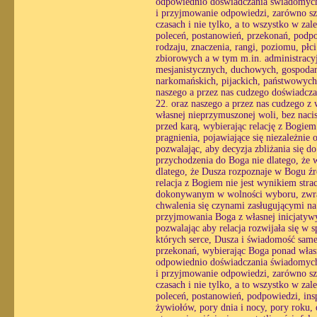
odpowiednio doświadczania świadomych r
i przyjmowanie odpowiedzi, zarówno sz
czasach i nie tylko, a to wszystko w zal
poleceń, postanowień, przekonań, podpow
rodzaju, znaczenia, rangi, poziomu, płc
zbiorowych a w tym m.in. administracy
mesjanistycznych, duchowych, gospodar
narkomańskich, pijackich, państwowych
naszego a przez nas cudzego doświadcza
22. oraz naszego a przez nas cudzego z
własnej nieprzymuszonej woli, bez nacis
przed karą, wybierając relację z Bogie
pragnienia, pojawiające się niezależnie 
pozwalając, aby decyzja zbliżania się 
przychodzenia do Boga nie dlatego, że w
dlatego, że Dusza rozpoznaje w Bogu źró
relacja z Bogiem nie jest wynikiem str
dokonywanym w wolności wyboru, zwracaj
chwalenia się czynami zasługującymi na
przyjmowania Boga z własnej inicjatyw
pozwalając aby relacja rozwijała się w
których serce, Dusza i świadomość same 
przekonań, wybierając Boga ponad własn
odpowiednio doświadczania świadomych r
i przyjmowanie odpowiedzi, zarówno sz
czasach i nie tylko, a to wszystko w zal
poleceń, postanowień, podpowiedzi, insp
żywiołów, pory dnia i nocy, pory roku, 