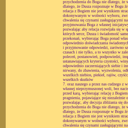
przychodzenia do Boga nie dlatego, że w
dlatego, że Dusza rozpoznaje w Bogu źró
relacja z Bogiem nie jest wynikiem str
dokonywanym w wolności wyboru, zwracaj
chwalenia się czynami zasługującymi na
przyjmowania Boga z własnej inicjatyw
pozwalając aby relacja rozwijała się w
których serce, Dusza i świadomość same 
przekonań, wybierając Boga ponad własn
odpowiednio doświadczania świadomych r
i przyjmowanie odpowiedzi, zarówno sz
czasach i nie tylko, a to wszystko w zal
poleceń, postanowień, podpowiedzi, insp
ustanawiających kryteria czystości, win
odpowiednio zaczerniających siebie i inn
nirwany, do zbawienia, wyzwolenia, odku
wszelkich niebios, piekieł, rajów, czyś
wszelkich skutków
7. oraz naszego a przez nas cudzego z 
własnej nieprzymuszonej woli, bez nacis
przed karą, wybierając relację z Bogie
pragnienia, pojawiające się niezależnie 
pozwalając, aby decyzja zbliżania się 
przychodzenia do Boga nie dlatego, że w
dlatego, że Dusza rozpoznaje w Bogu źró
relacja z Bogiem nie jest wynikiem str
dokonywanym w wolności wyboru, zwracaj
chwalenia się czynami zasługującymi na