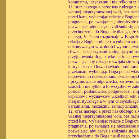
koranizmu, jezydyzmu i nie tylko oraz 
11. oraz naszego a przez nas cudzego z
własnej nieprzymuszonej woli, bez nacis
przed karą, wybierając relację z Bogie
pragnienia, pojawiające się niezależnie 
pozwalając, aby decyzja zbliżania się 
przychodzenia do Boga nie dlatego, że w
dlatego, że Dusza rozpoznaje w Bogu źró
relacja z Bogiem nie jest wynikiem str
dokonywanym w wolności wyboru, zwracaj
chwalenia się czynami zasługującymi na
przyjmowania Boga z własnej inicjatyw
pozwalając aby relacja rozwijała się w
których serce, Dusza i świadomość same 
przekonań, wybierając Boga ponad własn
odpowiednio doświadczania świadomych r
i przyjmowanie odpowiedzi, zarówno sz
czasach i nie tylko, a to wszystko w zal
poleceń, postanowień, podpowiedzi, insp
kapłanów i wyznawców wszelkich sekt i
mesjanistycznego a w tym chasydzkiego
karaimizmu, mozaizmu, samarytanizmu i
12. oraz naszego a przez nas cudzego z
własnej nieprzymuszonej woli, bez nacis
przed karą, wybierając relację z Bogie
pragnienia, pojawiające się niezależnie 
pozwalając, aby decyzja zbliżania się 
przychodzenia do Boga nie dlatego, że w