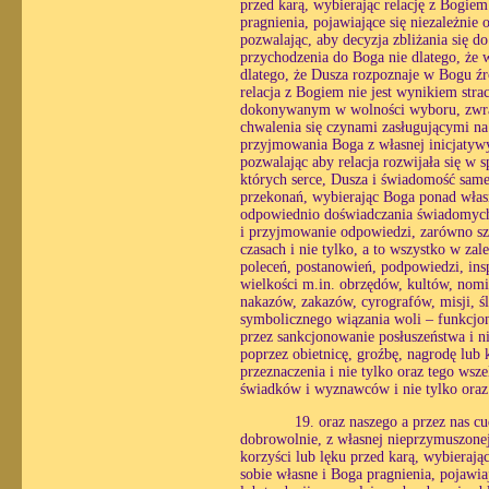
przed karą, wybierając relację z Bogie
pragnienia, pojawiające się niezależnie 
pozwalając, aby decyzja zbliżania się 
przychodzenia do Boga nie dlatego, że w
dlatego, że Dusza rozpoznaje w Bogu źró
relacja z Bogiem nie jest wynikiem str
dokonywanym w wolności wyboru, zwracaj
chwalenia się czynami zasługującymi na
przyjmowania Boga z własnej inicjatyw
pozwalając aby relacja rozwijała się w
których serce, Dusza i świadomość same 
przekonań, wybierając Boga ponad własn
odpowiednio doświadczania świadomych r
i przyjmowanie odpowiedzi, zarówno sz
czasach i nie tylko, a to wszystko w zal
poleceń, postanowień, podpowiedzi, insp
wielkości m.in. obrzędów, kultów, nomi
nakazów, zakazów, cyrografów, misji, ś
symbolicznego wiązania woli – funkcjo
przez sankcjonowanie posłuszeństwa i ni
poprzez obietnicę, groźbę, nagrodę lub
przeznaczenia i nie tylko oraz tego wsz
świadków i wyznawców i nie tylko oraz
19. oraz naszego a przez nas 
dobrowolnie, z własnej nieprzymuszonej 
korzyści lub lęku przed karą, wybieraj
sobie własne i Boga pragnienia, pojawia