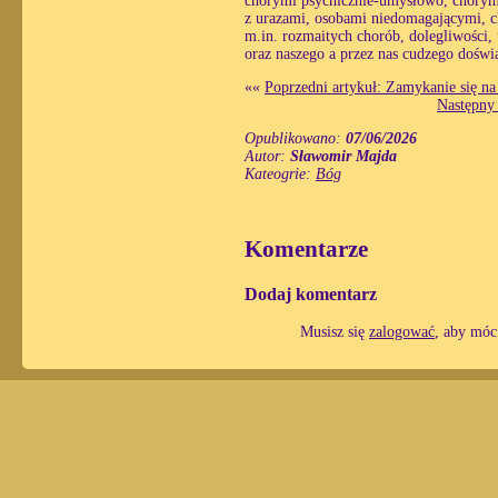
chorymi psychicznie-umysłowo, chorymi 
z urazami, osobami niedomagającymi, c
m.in. rozmaitych chorób, dolegliwości,
oraz naszego a przez nas cudzego doświ
««
Poprzedni artykuł: Zamykanie się na 
Następny 
Opublikowano:
07/06/2026
Autor:
Sławomir Majda
Kateogrie:
Bóg
Komentarze
Dodaj komentarz
Musisz się
zalogować
, aby móc