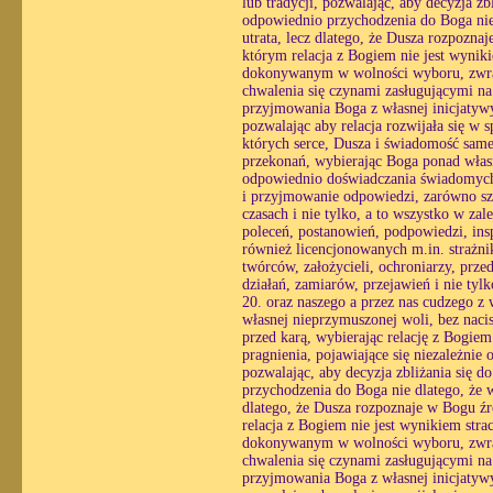
lub tradycji, pozwalając, aby decyzja z
odpowiednio przychodzenia do Boga nie 
utrata, lecz dlatego, że Dusza rozpozna
którym relacja z Bogiem nie jest wynik
dokonywanym w wolności wyboru, zwracaj
chwalenia się czynami zasługującymi na
przyjmowania Boga z własnej inicjatyw
pozwalając aby relacja rozwijała się w
których serce, Dusza i świadomość same 
przekonań, wybierając Boga ponad własn
odpowiednio doświadczania świadomych r
i przyjmowanie odpowiedzi, zarówno sz
czasach i nie tylko, a to wszystko w zal
poleceń, postanowień, podpowiedzi, insp
również licencjonowanych m.in. strażn
twórców, założycieli, ochroniarzy, prze
działań, zamiarów, przejawień i nie tyl
20. oraz naszego a przez nas cudzego z
własnej nieprzymuszonej woli, bez nacis
przed karą, wybierając relację z Bogie
pragnienia, pojawiające się niezależnie 
pozwalając, aby decyzja zbliżania się 
przychodzenia do Boga nie dlatego, że w
dlatego, że Dusza rozpoznaje w Bogu źró
relacja z Bogiem nie jest wynikiem str
dokonywanym w wolności wyboru, zwracaj
chwalenia się czynami zasługującymi na
przyjmowania Boga z własnej inicjatyw