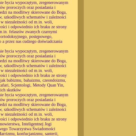
, nie bycia wypoczętym, zregenerowanym
nów proroczych oraz posiadania i
wiedzi na modlitwy skierowane do Boga,
w, szkodliwych schematów i zależności
 w niezależności od m.in. woli,
rości i odpowiednio ich braku ze strony
m.in. felaszów zwanych czarnymi
 ortodoksyjnego, postępowego,
o a przez nas cudzego doświadczania
, nie bycia wypoczętym, zregenerowanym
nów proroczych oraz posiadania i
wiedzi na modlitwy skierowane do Boga,
w, szkodliwych schematów i zależności
 w niezależności od m.in. woli,
rości i odpowiednio ich braku ze strony
 jak babizmu, bahaizmu, czeondoizmu,
fari, Scjentologi, Metody Quan Yin,
kich skutków
, nie bycia wypoczętym, zregenerowanym
nów proroczych oraz posiadania i
wiedzi na modlitwy skierowane do Boga,
w, szkodliwych schematów i zależności
 w niezależności od m.in. woli,
rości i odpowiednio ich braku ze strony
wierstwa, Inteligentnej Jogi
dowego Towarzystwa Świadomości
rrizmu, konfucjanizmu, santerii,