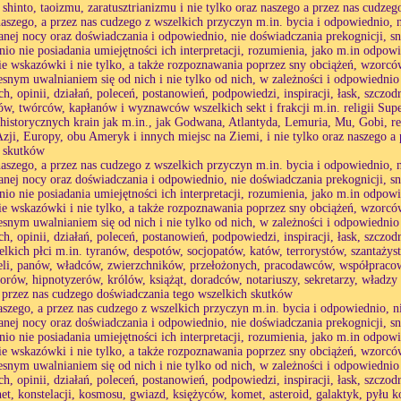
 shinto, taoizmu, zaratusztrianizmu i nie tylko oraz naszego a przez nas cudz
naszego, a przez nas cudzego z wszelkich przyczyn m.in. bycia i odpowiednio
anej nocy oraz doświadczania i odpowiednio, nie doświadczania prekognicji, s
io nie posiadania umiejętności ich interpretacji, rozumienia, jako m.in odpo
ie wskazówki i nie tylko, a także rozpoznawania poprzez sny obciążeń, wzorcó
esnym uwalnianiem się od nich i nie tylko od nich, w zależności i odpowiednio
h, opinii, działań, poleceń, postanowień, podpowiedzi, inspiracji, łask, szczod
w, twórców, kapłanów i wyznawców wszelkich sekt i frakcji m.in. religii Su
ehistorycznych krain jak m.in., jak Godwana, Atlantyda, Lemuria, Mu, Gobi, rel
Azji, Europy, obu Ameryk i innych miejsc na Ziemi, i nie tylko oraz naszego a
h skutków
naszego, a przez nas cudzego z wszelkich przyczyn m.in. bycia i odpowiednio
anej nocy oraz doświadczania i odpowiednio, nie doświadczania prekognicji, s
io nie posiadania umiejętności ich interpretacji, rozumienia, jako m.in odpo
ie wskazówki i nie tylko, a także rozpoznawania poprzez sny obciążeń, wzorcó
esnym uwalnianiem się od nich i nie tylko od nich, w zależności i odpowiednio
h, opinii, działań, poleceń, postanowień, podpowiedzi, inspiracji, łask, szczod
elkich płci m.in. tyranów, despotów, socjopatów, katów, terrorystów, szantaży
eli, panów, władców, zwierzchników, przełożonych, pracodawców, współpracow
orów, hipnotyzerów, królów, książąt, doradców, notariuszy, sekretarzy, władzy p
 przez nas cudzego doświadczania tego wszelkich skutków
aszego, a przez nas cudzego z wszelkich przyczyn m.in. bycia i odpowiednio,
anej nocy oraz doświadczania i odpowiednio, nie doświadczania prekognicji, s
io nie posiadania umiejętności ich interpretacji, rozumienia, jako m.in odpo
ie wskazówki i nie tylko, a także rozpoznawania poprzez sny obciążeń, wzorcó
esnym uwalnianiem się od nich i nie tylko od nich, w zależności i odpowiednio
h, opinii, działań, poleceń, postanowień, podpowiedzi, inspiracji, łask, szczod
net, konstelacji, kosmosu, gwiazd, księżyców, komet, asteroid, galaktyk, pyłu k