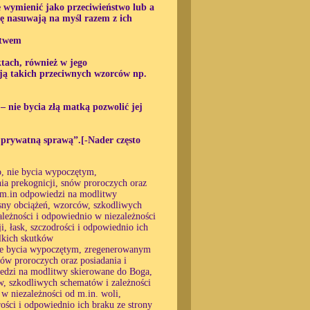
e wymienić jako przeciwieństwo lub a
ię nasuwają na myśl razem z ich
stwem
tach, również w jego
mają takich przeciwnych wzorców np.
– nie bycia złą matką pozwolić jej
ją prywatną sprawą”.[-Nader często
o, nie bycia wypoczętym,
ia prekognicji, snów proroczych oraz
ko m.in odpowiedzi na modlitwy
 sny obciążeń, wzorców, szkodliwych
ależności i odpowiednio w niezależności
i, łask, szczodrości i odpowiednio ich
lkich skutków
 nie bycia wypoczętym, zregenerowanym
nów proroczych oraz posiadania i
wiedzi na modlitwy skierowane do Boga,
w, szkodliwych schematów i zależności
 w niezależności od m.in. woli,
rości i odpowiednio ich braku ze strony