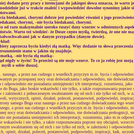
ie) dodane przy pracy z intencjami do jakiegoś słowa oznacza, że warto j
modzielnie już w trakcie znaleźć i wypowiedzieć dowolne synonimy jakie s
eństwami.
cia biedakami, chorymi dobrze jest powiedzieć również z jego przeciwień
iedakami, chorymi, –nie bycia biedakami, chorymi.
to od razu maksymalnie szeroko ruszyć dany wzorzec w odmiennych aspek
ństwie. Warto też wiedzieć- że Dusze często myślą, twierdzą, że one nie 
ą bałwochwalcami jak w danym przypadku (danym słowie).
ykład:
iety zaprzecza byciu kiedyś złą matką. Więc dodanie tu słowa przeczenia 
zrozumienie stanu w jakim się znajduje.
 matką, –nie bycia złą matką–
ąd nigdy w życiu! To przecież są nie moje wzorce. To co ja robię jest mo
myśli o sobie dusza].
. naszego, a przez nas cudzego z wszelkich przyczyn m.in. bycia i odpowiedni
wanym po przespanej nocy oraz doświadczania i odpowiednio, nie doświadczan
a i odpowiednio nie posiadania umiejętności ich interpretacji, rozumienia, ja
e do Boga, jako boskie wskazówki i nie tylko, a także rozpoznawania poprzez
 i zależności z jednoczesnym uwalnianiem się od nich i nie tylko od nich, w z
woli, wytycznych, opinii, działań, poleceń, postanowień, podpowiedzi, inspiracj
strony samego Boga oraz naszego a przez nas cudzego doświadczania tego wsze
aszego, a przez nas cudzego z wszelkich przyczyn m.in. bycia i odpowiednio,
anej nocy oraz doświadczania i odpowiednio, nie doświadczania prekognicji, s
io nie posiadania umiejętności ich interpretacji, rozumienia, jako m.in odpo
ie wskazówki i nie tylko, a także rozpoznawania poprzez sny obciążeń, wzorcó
esnym uwalnianiem się od nich i nie tylko od nich, w zależności i odpowiednio
h, opinii, działań, poleceń, postanowień, podpowiedzi, inspiracji, łask, szczod