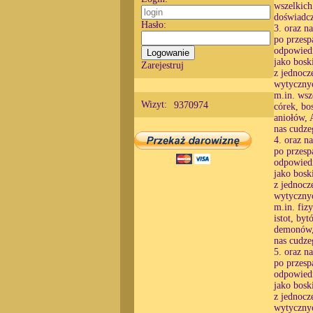
wszelkich
doświadcz
Hasło:
3. oraz n
po przesp
odpowiedn
jako bosk
Zarejestruj
z jednocz
wytycznyc
m.in. wsz
Wizyt:
9370974
córek, bo
aniołów, 
nas cudze
4. oraz n
po przesp
odpowiedn
jako bosk
z jednocz
wytycznyc
m.in. fiz
istot, by
demonów, 
nas cudze
5. oraz n
po przesp
odpowiedn
jako bosk
z jednocz
wytycznyc