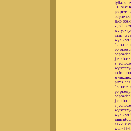
tylko ora
11. oraz 
po przesp
odpowiedn
jako bosk
z jednocz
wytycznyc
m.in. wyz
wyznawców
12. oraz 
po przesp
odpowiedn
jako bosk
z jednocz
wytycznyc
m.in. pro
śiwaizmu,
przez nas
13. oraz 
po przesp
odpowiedn
jako bosk
z jednocz
wytycznyc
wyznawców
immaitów,
hakk, zik
wszelkic