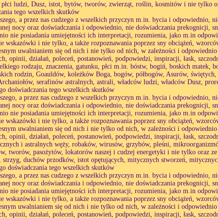
 płci ludzi, Dusz, istot, bytów, tworów, zwierząt, roślin, kosmitów i nie tylko 
ania tego wszelkich skutków
aszego, a przez nas cudzego z wszelkich przyczyn m.in. bycia i odpowiednio,
anej nocy oraz doświadczania i odpowiednio, nie doświadczania prekognicji, s
io nie posiadania umiejętności ich interpretacji, rozumienia, jako m.in odpo
ie wskazówki i nie tylko, a także rozpoznawania poprzez sny obciążeń, wzorcó
esnym uwalnianiem się od nich i nie tylko od nich, w zależności i odpowiednio
h, opinii, działań, poleceń, postanowień, podpowiedzi, inspiracji, łask, szczod
elkiego rodzaju, znaczenia, gatunku, płci m.in. bóstw, bogiń, boskich matek, 
skich rodzin, Goauldów, koleżków Boga, bogów, półbogów, Asurów, świętych, g
Archaniołów, serafinów astralnych, astrali, władców ludzi, władców Dusz, pror
go doświadczania tego wszelkich skutków
aszego, a przez nas cudzego z wszelkich przyczyn m.in. bycia i odpowiednio,
anej nocy oraz doświadczania i odpowiednio, nie doświadczania prekognicji, s
io nie posiadania umiejętności ich interpretacji, rozumienia, jako m.in odpo
ie wskazówki i nie tylko, a także rozpoznawania poprzez sny obciążeń, wzorcó
esnym uwalnianiem się od nich i nie tylko od nich, w zależności i odpowiednio
h, opinii, działań, poleceń, postanowień, podpowiedzi, inspiracji, łask, szczod
ycznych i astralnych węży, robaków, wirusów, grzybów, pleśni, mikroorganiz
tów, tworów, pasożytów, lokatorów naszej i cudzej energetyki i nie tylko oraz z
strzyg, duchów przodków, istot opętujących, mitycznych stworzeń, mitycznych i
go doświadczania tego wszelkich skutków
aszego, a przez nas cudzego z wszelkich przyczyn m.in. bycia i odpowiednio,
anej nocy oraz doświadczania i odpowiednio, nie doświadczania prekognicji, s
io nie posiadania umiejętności ich interpretacji, rozumienia, jako m.in odpo
ie wskazówki i nie tylko, a także rozpoznawania poprzez sny obciążeń, wzorcó
esnym uwalnianiem się od nich i nie tylko od nich, w zależności i odpowiednio
h, opinii, działań, poleceń, postanowień, podpowiedzi, inspiracji, łask, szczod