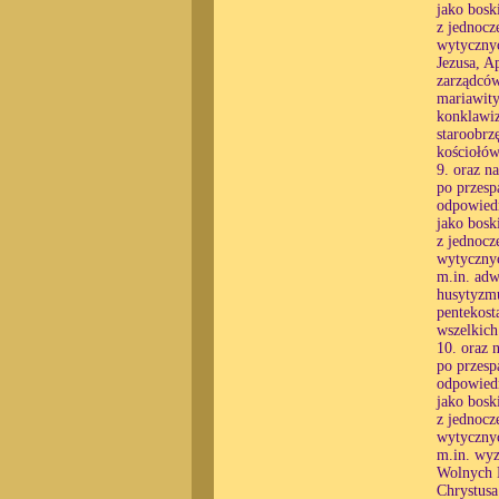
jako bosk
z jednocz
wytycznyc
Jezusa, A
zarządców
mariawity
konklawiz
staroobr
kościołów
9. oraz n
po przesp
odpowiedn
jako bosk
z jednocz
wytycznyc
m.in. adw
husytyzm
pentekost
wszelkic
10. oraz 
po przesp
odpowiedn
jako bosk
z jednocz
wytycznyc
m.in. wyz
Wolnych 
Chrystusa