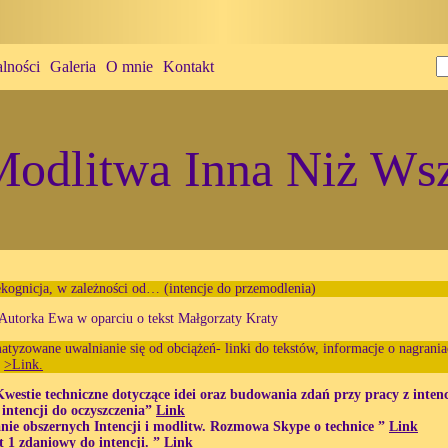
lności
Galeria
O mnie
Kontakt
odlitwa Inna Niż Wsz
ekognicja, w zależności od… (intencje do przemodlenia)
Autorka Ewa w oparciu o tekst Małgorzaty Kraty
atyzowane uwalnianie się od obciążeń- linki do tekstów, informacje o nagraniac
u
>Link.
Kwestie techniczne dotyczące idei oraz budowania zdań przy pracy z inten
 intencji do oczyszczenia”
Link
nie obszernych Intencji i modlitw. Rozmowa Skype o technice ”
Link
t 1 zdaniowy do intencji. ”
Link