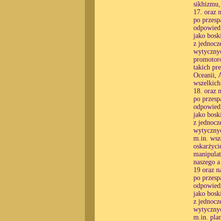
sikhizmu,
17. oraz 
po przesp
odpowiedn
jako bosk
z jednocz
wytycznyc
promotoró
takich pr
Oceanii, 
wszelkic
18. oraz 
po przesp
odpowiedn
jako bosk
z jednocz
wytycznyc
m.in. wsz
oskarżyci
manipulat
naszego a
19 oraz n
po przesp
odpowiedn
jako bosk
z jednocz
wytycznyc
m.in. pla