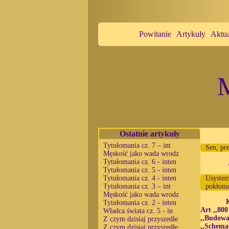
Powitanie
Artykuły
Aktua
M
Ostatnie artykuły
Tytułomania cz. 7 – int
Sen, pr
Męskość jako wada wrodz
Tytułomania cz. 6 - inten
Tytułomania cz. 5 - inten
Tytułomania cz. 4 - inten
Usystem
Tytułomania cz. 3 – int
pokłon
Męskość jako wada wrodz
Tytułomania cz. 2 - inten
Art ,,800
Władca świata cz. 5 - in
,,Budowa
Z czym dzisiaj przyszedłe
,,Schema
Z czym dzisiaj przyszedłe