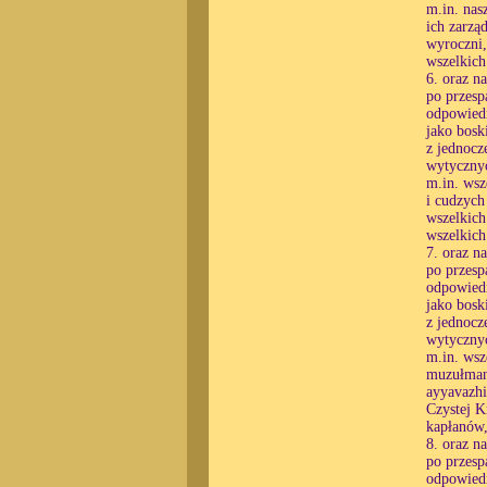
m.in. nas
ich zarzą
wyroczni,
wszelkic
6. oraz n
po przesp
odpowiedn
jako bosk
z jednocz
wytycznyc
m.in. wsz
i cudzych
wszelkich
wszelkic
7. oraz n
po przesp
odpowiedn
jako bosk
z jednocz
wytycznyc
m.in. wsz
muzułmanó
ayyavazh
Czystej K
kapłanów,
8. oraz n
po przesp
odpowiedn