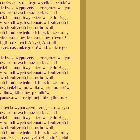
ego doświadczania tego wszelkich skutków
, nie bycia wypoczętym, zregenerowanym
nów proroczych oraz posiadania i
wiedzi na modlitwy skierowane do Boga,
w, szkodliwych schematów i zależności
 w niezależności od m.in. woli,
rości i odpowiednio ich braku ze strony
perkontynentów, kontynentów, również
igii rodzimych Afryki, Australii,
 przez nas cudzego doświadczania tego
, nie bycia wypoczętym, zregenerowanym
nów proroczych oraz posiadania i
wiedzi na modlitwy skierowane do Boga,
w, szkodliwych schematów i zależności
 w niezależności od m.in. woli,
rości i odpowiednio ich braku ze strony
stów, sędziów, prawników, prokuratorów,
ników, klientów, płatników,
aństwowej, religijnej i nie tylko oraz
 nie bycia wypoczętym, zregenerowanym
nów proroczych oraz posiadania i
wiedzi na modlitwy skierowane do Boga,
w, szkodliwych schematów i zależności
 w niezależności od m.in. woli,
rości i odpowiednio ich braku ze strony
osmicznego, czarnych dziur, słońc, ciał