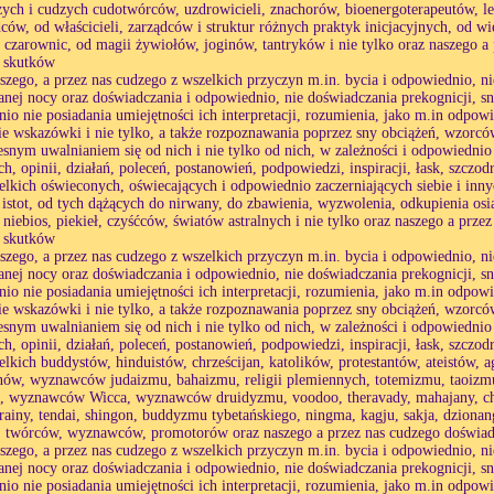
zych i cudzych cudotwórców, uzdrowicieli, znachorów, bioenergoterapeutów, lek
dców, od właścicieli, zarządców i struktur różnych praktyk inicjacyjnych, od
 czarownic, od magii żywiołów, joginów, tantryków i nie tylko oraz naszego a
h skutków
aszego, a przez nas cudzego z wszelkich przyczyn m.in. bycia i odpowiednio,
anej nocy oraz doświadczania i odpowiednio, nie doświadczania prekognicji, s
io nie posiadania umiejętności ich interpretacji, rozumienia, jako m.in odpo
ie wskazówki i nie tylko, a także rozpoznawania poprzez sny obciążeń, wzorcó
esnym uwalnianiem się od nich i nie tylko od nich, w zależności i odpowiednio
h, opinii, działań, poleceń, postanowień, podpowiedzi, inspiracji, łask, szczod
elkich oświeconych, oświecających i odpowiednio zaczerniających siebie i innych
 istot, od tych dążących do nirwany, do zbawienia, wyzwolenia, odkupienia osią
 niebios, piekieł, czyśćców, światów astralnych i nie tylko oraz naszego a prze
h skutków
aszego, a przez nas cudzego z wszelkich przyczyn m.in. bycia i odpowiednio,
anej nocy oraz doświadczania i odpowiednio, nie doświadczania prekognicji, s
io nie posiadania umiejętności ich interpretacji, rozumienia, jako m.in odpo
ie wskazówki i nie tylko, a także rozpoznawania poprzez sny obciążeń, wzorcó
esnym uwalnianiem się od nich i nie tylko od nich, w zależności i odpowiednio
h, opinii, działań, poleceń, postanowień, podpowiedzi, inspiracji, łask, szczod
elkich buddystów, hinduistów, chrześcijan, katolików, protestantów, ateistów,
w, wyznawców judaizmu, bahaizmu, religii plemiennych, totemizmu, taoizmu,
i, wyznawców Wicca, wyznawców druidyzmu, voodoo, theravady, mahajany, ch
rainy, tendai, shingon, buddyzmu tybetańskiego, ningma, kagju, sakja, dzionang
 twórców, wyznawców, promotorów oraz naszego a przez nas cudzego doświad
aszego, a przez nas cudzego z wszelkich przyczyn m.in. bycia i odpowiednio,
anej nocy oraz doświadczania i odpowiednio, nie doświadczania prekognicji, s
io nie posiadania umiejętności ich interpretacji, rozumienia, jako m.in odpo