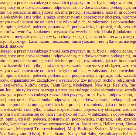
naszego, a przez nas cudzego z wszelkich przyczyn m.in. bycia i odpowiednio
anej nocy oraz doświadczania i odpowiednio, nie doświadczania prekognicji, s
io nie posiadania umiejętności ich interpretacji, rozumienia, jako m.in odpo
ie wskazówki i nie tylko, a także rozpoznawania poprzez sny obciążeń, wzorcó
esnym uwalnianiem się od nich i nie tylko od nich, w zależności i odpowiednio
h, opinii, działań, poleceń, postanowień, podpowiedzi, inspiracji, łask, szczod
motorów, twórców, kapłanów i wyznawców wszelkich sekt i frakcji judaizmu: 
udaizmu mesjanistycznego a w tym chasydzkiego, judaizmu konserwatywnego,
kcjonistycznego, karaimizmu, mozaizmu, samarytaizmu i nie tylko oraz naszeg
lkich skutków
naszego, a przez nas cudzego z wszelkich przyczyn m.in. bycia i odpowiednio
anej nocy oraz doświadczania i odpowiednio, nie doświadczania prekognicji, s
io nie posiadania umiejętności ich interpretacji, rozumienia, jako m.in odpo
ie wskazówki i nie tylko, a także rozpoznawania poprzez sny obciążeń, wzorcó
esnym uwalnianiem się od nich i nie tylko od nich, w zależności i odpowiednio
h, opinii, działań, poleceń, postanowień, podpowiedzi, inspiracji, łask, szczod
rców, organizatorów, zarządców i wyznawców tzw nowych ruchów religijnych
, szejkersów, Kultów cargo, Falun Gong, Modekngei, New Age, Realizm, Rasta
am Jest„i nie tylko oraz naszego a przez nas cudzego doświadczania tego wszel
naszego, a przez nas cudzego z wszelkich przyczyn m.in. bycia i odpowiednio
anej nocy oraz doświadczania i odpowiednio, nie doświadczania prekognicji, s
io nie posiadania umiejętności ich interpretacji, rozumienia, jako m.in odpo
ie wskazówki i nie tylko, a także rozpoznawania poprzez sny obciążeń, wzorcó
esnym uwalnianiem się od nich i nie tylko od nich, w zależności i odpowiednio
h, opinii, działań, poleceń, postanowień, podpowiedzi, inspiracji, łask, szczod
rców, kapłanów, zarządców, wyznawców m.in. Asatriuzmu, Hellenizmu, Słowano
rodowej, Medytacji Transcendentalnej, Misji Boskiego Światła, Międzynaro
Neo-Sannyasmu (Osho), Radha Soami, Sathya Sai Baby, Swaminaryan Faith, Ha