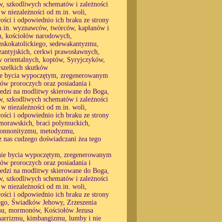
w, szkodliwych schematów i zależności
 w niezależności od m.in. woli,
rości i odpowiednio ich braku ze strony
 m.in. wyznawców, twórców, kapłanów i
ch, kościołów narodowych,
mskokatolickiego, sedewakantyzmu,
zantyjskich, cerkwi prawosławnych,
 orientalnych, koptów, Syryjczyków,
wszelkich skutków
 nie bycia wypoczętym, zregenerowanym
nów proroczych oraz posiadania i
wiedzi na modlitwy skierowane do Boga,
w, szkodliwych schematów i zależności
 w niezależności od m.in. woli,
rości i odpowiednio ich braku ze strony
morawskich, braci polymuckich,
 monnonityzmu, metodyzmu,
ez nas cudzego doświadczani żea tego
, nie bycia wypoczętym, zregenerowanym
nów proroczych oraz posiadania i
wiedzi na modlitwy skierowane do Boga,
w, szkodliwych schematów i zależności
 w niezależności od m.in. woli,
rości i odpowiednio ich braku ze strony
ego, Świadków Jehowy, Zrzeszenia
mu, mormonów, Kościołów Jezusa
 harrizmu, kimbangizmu, lumby i nie