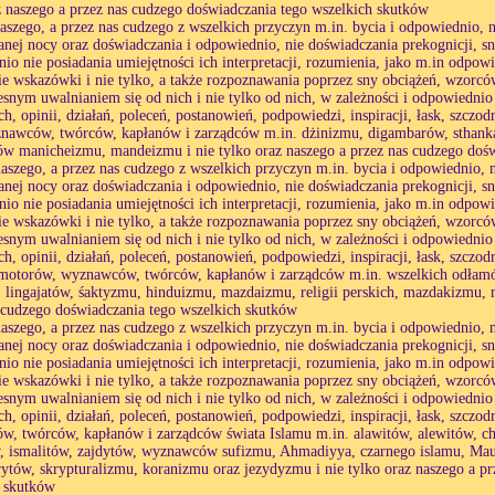
z naszego a przez nas cudzego doświadczania tego wszelkich skutków
naszego, a przez nas cudzego z wszelkich przyczyn m.in. bycia i odpowiednio
anej nocy oraz doświadczania i odpowiednio, nie doświadczania prekognicji, s
io nie posiadania umiejętności ich interpretacji, rozumienia, jako m.in odpo
ie wskazówki i nie tylko, a także rozpoznawania poprzez sny obciążeń, wzorcó
esnym uwalnianiem się od nich i nie tylko od nich, w zależności i odpowiednio
h, opinii, działań, poleceń, postanowień, podpowiedzi, inspiracji, łask, szczod
nawców, twórców, kapłanów i zarządców m.in. dżinizmu, digambarów, sthank
 manicheizmu, mandeizmu i nie tylko oraz naszego a przez nas cudzego dośw
naszego, a przez nas cudzego z wszelkich przyczyn m.in. bycia i odpowiednio
anej nocy oraz doświadczania i odpowiednio, nie doświadczania prekognicji, s
io nie posiadania umiejętności ich interpretacji, rozumienia, jako m.in odpo
ie wskazówki i nie tylko, a także rozpoznawania poprzez sny obciążeń, wzorcó
esnym uwalnianiem się od nich i nie tylko od nich, w zależności i odpowiednio
h, opinii, działań, poleceń, postanowień, podpowiedzi, inspiracji, łask, szczod
motorów, wyznawców, twórców, kapłanów i zarządców m.in. wszelkich odłamó
 lingajatów, śaktyzmu, hinduizmu, mazdaizmu, religii perskich, mazdakizmu, m
 cudzego doświadczania tego wszelkich skutków
naszego, a przez nas cudzego z wszelkich przyczyn m.in. bycia i odpowiednio
anej nocy oraz doświadczania i odpowiednio, nie doświadczania prekognicji, s
io nie posiadania umiejętności ich interpretacji, rozumienia, jako m.in odpo
ie wskazówki i nie tylko, a także rozpoznawania poprzez sny obciążeń, wzorcó
esnym uwalnianiem się od nich i nie tylko od nich, w zależności i odpowiednio
h, opinii, działań, poleceń, postanowień, podpowiedzi, inspiracji, łask, szczod
, twórców, kapłanów i zarządców świata Islamu m.in. alawitów, alewitów, ch
 ismalitów, zajdytów, wyznawców sufizmu, Ahmadiyya, czarnego islamu, Mau
rytów, skrypturalizmu, koranizmu oraz jezydyzmu i nie tylko oraz naszego a p
h skutków