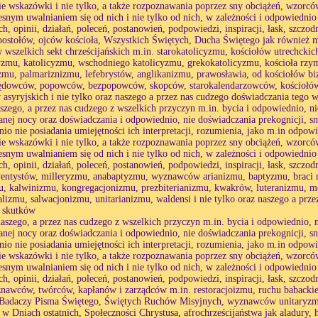
ie wskazówki i nie tylko, a także rozpoznawania poprzez sny obciążeń, wzorcó
esnym uwalnianiem się od nich i nie tylko od nich, w zależności i odpowiednio
h, opinii, działań, poleceń, postanowień, podpowiedzi, inspiracji, łask, szczod
postołów, ojców kościoła, Wszystkich Świętych, Ducha Świętego jak również
 wszelkich sekt chrześcijańskich m.in. starokatolicyzmu, kościołów utrechcki
zmu, katolicyzmu, wschodniego katolicyzmu, grekokatolicyzmu, kościoła rzy
mu, palmariznizmu, lefebrystów, anglikanizmu, prawosławia, od kościołów bi
zędowców, popowców, bezpopowców, skopców, starokalendarzowców, kościołów
 asyryjskich i nie tylko oraz naszego a przez nas cudzego doświadczania tego 
aszego, a przez nas cudzego z wszelkich przyczyn m.in. bycia i odpowiednio,
anej nocy oraz doświadczania i odpowiednio, nie doświadczania prekognicji, s
io nie posiadania umiejętności ich interpretacji, rozumienia, jako m.in odpo
ie wskazówki i nie tylko, a także rozpoznawania poprzez sny obciążeń, wzorcó
esnym uwalnianiem się od nich i nie tylko od nich, w zależności i odpowiednio
h, opinii, działań, poleceń, postanowień, podpowiedzi, inspiracji, łask, szczod
entystów, milleryzmu, anabaptyzmu, wyznawców arianizmu, baptyzmu, braci 
u, kalwinizmu, kongregacjonizmu, prezbiterianizmu, kwakrów, luteranizmu,
alizmu, salwacjonizmu, unitarianizmu, waldensi i nie tylko oraz naszego a prz
h skutków
naszego, a przez nas cudzego z wszelkich przyczyn m.in. bycia i odpowiednio
anej nocy oraz doświadczania i odpowiednio, nie doświadczania prekognicji, s
io nie posiadania umiejętności ich interpretacji, rozumienia, jako m.in odpo
ie wskazówki i nie tylko, a także rozpoznawania poprzez sny obciążeń, wzorcó
esnym uwalnianiem się od nich i nie tylko od nich, w zależności i odpowiednio
h, opinii, działań, poleceń, postanowień, podpowiedzi, inspiracji, łask, szczod
nawców, twórców, kapłanów i zarządców m.in. restoracjoizmu, ruchu babacki
Badaczy Pisma Świętego, Świętych Ruchów Misyjnych, wyznawców unitaryz
 w Dniach ostatnich, Społeczności Chrystusa, afrochrześcijaństwa jak aladury,