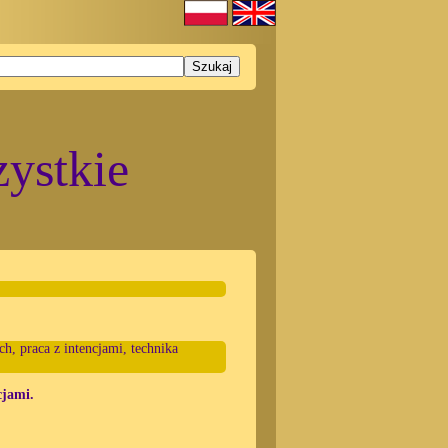
ystkie
h, praca z intencjami, technika
cjami.