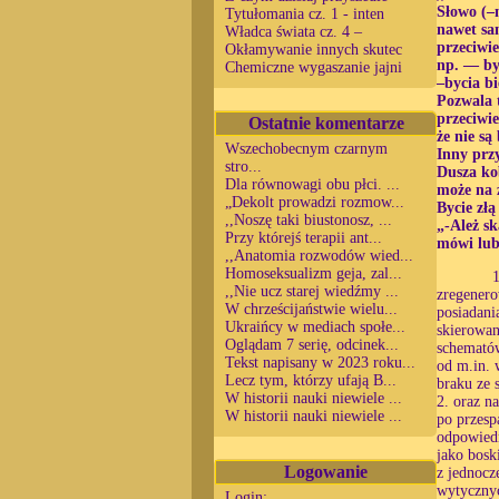
Słowo (–n
Tytułomania cz. 1 - inten
nawet sa
Władca świata cz. 4 –
przeciwi
Okłamywanie innych skutec
np. — by
Chemiczne wygaszanie jajni
–bycia b
Pozwala 
przeciwie
Ostatnie komentarze
że nie s
Wszechobecnym czarnym
Inny prz
stro...
Dusza kob
Dla równowagi obu płci. ...
może na 
„Dekolt prowadzi rozmow...
Bycie złą
,,Noszę taki biustonosz, ...
„-Ależ sk
Przy którejś terapii ant...
mówi lub 
,,Anatomia rozwodów wied...
Homoseksualizm geja, zal...
1
,,Nie ucz starej wiedźmy ...
zregenero
W chrześcijaństwie wielu...
posiadani
Ukraińcy w mediach społe...
skierowan
Oglądam 7 serię, odcinek...
schematów
Tekst napisany w 2023 roku...
od m.in. 
Lecz tym, którzy ufają B...
braku ze 
W historii nauki niewiele ...
2. oraz n
W historii nauki niewiele ...
po przesp
odpowiedn
jako bosk
Logowanie
z jednocz
wytycznyc
Login: