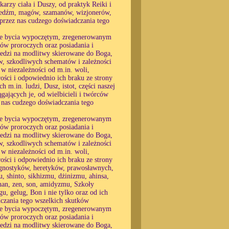
arzy ciała i Duszy, od praktyk Reiki i
 wiedźm, magów, szamanów, wizjonerów,
 przez nas cudzego doświadczania tego
 nie bycia wypoczętym, zregenerowanym
nów proroczych oraz posiadania i
wiedzi na modlitwy skierowane do Boga,
w, szkodliwych schematów i zależności
 w niezależności od m.in. woli,
rości i odpowiednio ich braku ze strony
 m.in. ludzi, Dusz, istot, części naszej
gających je, od wielbicieli i twórców
z nas cudzego doświadczania tego
 nie bycia wypoczętym, zregenerowanym
nów proroczych oraz posiadania i
wiedzi na modlitwy skierowane do Boga,
w, szkodliwych schematów i zależności
 w niezależności od m.in. woli,
rości i odpowiednio ich braku ze strony
 agnostyków, heretyków, prawosławnych,
 shinto, sikhizmu, dżinizmu, ahinsa,
an, zen, son, amidyzmu, Szkoły
u, gelug, Bon i nie tylko oraz od ich
czania tego wszelkich skutków
 nie bycia wypoczętym, zregenerowanym
nów proroczych oraz posiadania i
wiedzi na modlitwy skierowane do Boga,