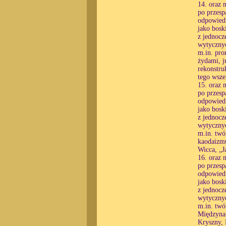
14. oraz 
po przesp
odpowiedn
jako bosk
z jednocz
wytycznyc
m.in. pro
żydami, j
rekonstru
tego wsze
15. oraz 
po przesp
odpowiedn
jako bosk
z jednocz
wytycznyc
m.in. twó
kaodaizmu
Wicca, „J
16. oraz 
po przesp
odpowiedn
jako bosk
z jednocz
wytycznyc
m.in. twó
Międzyna
Kryszny, 