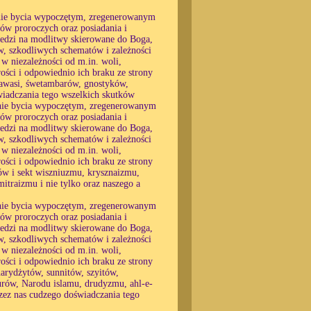
, nie bycia wypoczętym, zregenerowanym
nów proroczych oraz posiadania i
wiedzi na modlitwy skierowane do Boga,
w, szkodliwych schematów i zależności
 w niezależności od m.in. woli,
rości i odpowiednio ich braku ze strony
awasi, śwetambarów, gnostyków,
iadczania tego wszelkich skutków
, nie bycia wypoczętym, zregenerowanym
nów proroczych oraz posiadania i
wiedzi na modlitwy skierowane do Boga,
w, szkodliwych schematów i zależności
 w niezależności od m.in. woli,
rości i odpowiednio ich braku ze strony
w i sekt wiszniuzmu, krysznaizmu,
itraizmu i nie tylko oraz naszego a
, nie bycia wypoczętym, zregenerowanym
nów proroczych oraz posiadania i
wiedzi na modlitwy skierowane do Boga,
w, szkodliwych schematów i zależności
 w niezależności od m.in. woli,
rości i odpowiednio ich braku ze strony
arydżytów, sunnitów, szyitów,
rów, Narodu islamu, drudyzmu, ahl-e-
rzez nas cudzego doświadczania tego