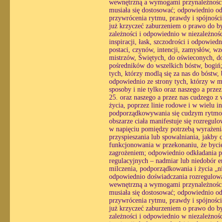
wewnętrzną a wymogami przynależności, 
musiała się dostosować; odpowiednio o
przywrócenia rytmu, prawdy i spójności
już krzyczeć zaburzeniem o prawo do by
zależności i odpowiednio w niezależnośc
inspiracji, łask, szczodrości i odpowie
postaci, czynów, intencji, zamysłów, w
mistrzów, Świętych, do oświeconych, do 
pośredników do wszelkich bóstw, bogiń; 
tych, którzy modlą się za nas do bóstw
odpowiednio ze strony tych, którzy w mo
sposoby i nie tylko oraz naszego a prz
25. oraz naszego a przez nas cudzego z 
życia, poprzez linie rodowe i w wielu i
podporządkowywania się cudzym rytmom
obszarze ciała manifestuje się rozregul
w napięciu pomiędzy potrzebą wyrażenia
przyspieszania lub spowalniania, jakby 
funkcjonowania w przekonaniu, że bycie
zagrożeniem; odpowiednio odkładania pra
regulacyjnych – nadmiar lub niedobór e
milczenia, podporządkowania i życia „n
odpowiednio doświadczania rozregulowan
wewnętrzną a wymogami przynależności, 
musiała się dostosować; odpowiednio o
przywrócenia rytmu, prawdy i spójności
już krzyczeć zaburzeniem o prawo do by
zależności i odpowiednio w niezależnośc