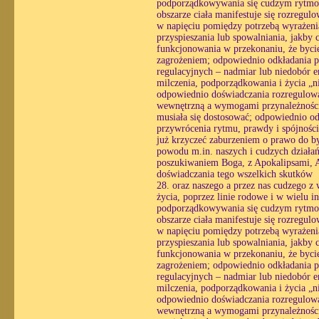
podporządkowywania się cudzym rytmom
obszarze ciała manifestuje się rozregul
w napięciu pomiędzy potrzebą wyrażenia
przyspieszania lub spowalniania, jakby 
funkcjonowania w przekonaniu, że bycie
zagrożeniem; odpowiednio odkładania pra
regulacyjnych – nadmiar lub niedobór e
milczenia, podporządkowania i życia „n
odpowiednio doświadczania rozregulowan
wewnętrzną a wymogami przynależności, 
musiała się dostosować; odpowiednio o
przywrócenia rytmu, prawdy i spójności
już krzyczeć zaburzeniem o prawo do byc
powodu m.in. naszych i cudzych działa
poszukiwaniem Boga, z Apokalipsami, Ar
doświadczania tego wszelkich skutków
28. oraz naszego a przez nas cudzego z 
życia, poprzez linie rodowe i w wielu i
podporządkowywania się cudzym rytmom
obszarze ciała manifestuje się rozregul
w napięciu pomiędzy potrzebą wyrażenia
przyspieszania lub spowalniania, jakby 
funkcjonowania w przekonaniu, że bycie
zagrożeniem; odpowiednio odkładania pra
regulacyjnych – nadmiar lub niedobór e
milczenia, podporządkowania i życia „n
odpowiednio doświadczania rozregulowan
wewnętrzną a wymogami przynależności, 