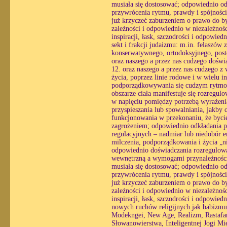
musiała się dostosować; odpowiednio o
przywrócenia rytmu, prawdy i spójności
już krzyczeć zaburzeniem o prawo do by
zależności i odpowiednio w niezależnośc
inspiracji, łask, szczodrości i odpowi
sekt i frakcji judaizmu: m.in. felaszó
konserwatywnego, ortodoksyjnego, post
oraz naszego a przez nas cudzego doświ
12. oraz naszego a przez nas cudzego z 
życia, poprzez linie rodowe i w wielu i
podporządkowywania się cudzym rytmom
obszarze ciała manifestuje się rozregul
w napięciu pomiędzy potrzebą wyrażenia
przyspieszania lub spowalniania, jakby 
funkcjonowania w przekonaniu, że bycie
zagrożeniem; odpowiednio odkładania pra
regulacyjnych – nadmiar lub niedobór e
milczenia, podporządkowania i życia „n
odpowiednio doświadczania rozregulowan
wewnętrzną a wymogami przynależności, 
musiała się dostosować; odpowiednio o
przywrócenia rytmu, prawdy i spójności
już krzyczeć zaburzeniem o prawo do by
zależności i odpowiednio w niezależnośc
inspiracji, łask, szczodrości i odpowie
nowych ruchów religijnych jak babizmu
Modekngei, New Age, Realizm, Rastafari
Słowanowierstwa, Inteligentnej Jogi Mi