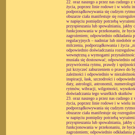
22. oraz naszego a przez nas cudzego z 
życia, poprzez linie rodowe i w wielu i
podporządkowywania się cudzym rytmom
obszarze ciała manifestuje się rozregul
w napięciu pomiędzy potrzebą wyrażenia
przyspieszania lub spowalniania, jakby 
funkcjonowania w przekonaniu, że bycie
zagrożeniem; odpowiednio odkładania pra
regulacyjnych – nadmiar lub niedobór e
milczenia, podporządkowania i życia „n
odpowiednio doświadczania rozregulowan
wewnętrzną a wymogami przynależności, 
musiała się dostosować; odpowiednio o
przywrócenia rytmu, prawdy i spójności
już krzyczeć zaburzeniem o prawo do by
zależności i odpowiednio w niezależnośc
inspiracji, łask, szczodrości i odpowie
daty, astrologii, astronomii, numerologi
rytmów, wibracji, wilgotności, wysokośc
doświadczania tego wszelkich skutków
23. oraz naszego a przez nas cudzego z 
życia, poprzez linie rodowe i w wielu i
podporządkowywania się cudzym rytmom
obszarze ciała manifestuje się rozregul
w napięciu pomiędzy potrzebą wyrażenia
przyspieszania lub spowalniania, jakby 
funkcjonowania w przekonaniu, że bycie
zagrożeniem; odpowiednio odkładania pra