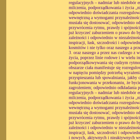
regulacyjnych – nadmiar lub niedobór e
milczenia, podporządkowania i życia „n
odpowiednio doświadczania rozregulowan
wewnętrzną a wymogami przynależności, 
musiała się dostosować; odpowiednio o
przywrócenia rytmu, prawdy i spójności
już krzyczeć zaburzeniem o prawo do by
zależności i odpowiednio w niezależnośc
inspiracji, łask, szczodrości i odpowiedn
kosmitów i nie tylko oraz naszego a pr
3. oraz naszego a przez nas cudzego z w
życia, poprzez linie rodowe i w wielu i
podporządkowywania się cudzym rytmom
obszarze ciała manifestuje się rozregul
w napięciu pomiędzy potrzebą wyrażenia
przyspieszania lub spowalniania, jakby 
funkcjonowania w przekonaniu, że bycie
zagrożeniem; odpowiednio odkładania pra
regulacyjnych – nadmiar lub niedobór e
milczenia, podporządkowania i życia „n
odpowiednio doświadczania rozregulowan
wewnętrzną a wymogami przynależności, 
musiała się dostosować; odpowiednio o
przywrócenia rytmu, prawdy i spójności
już krzyczeć zaburzeniem o prawo do by
zależności i odpowiednio w niezależnośc
inspiracji, łask, szczodrości i odpowied
i nowych, aktywnych i nieaktywnych wsz