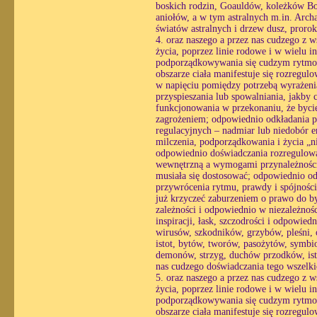
boskich rodzin, Goauldów, koleżków Bo
aniołów, a w tym astralnych m.in. Archa
światów astralnych i drzew dusz, proro
4. oraz naszego a przez nas cudzego z w
życia, poprzez linie rodowe i w wielu i
podporządkowywania się cudzym rytmom
obszarze ciała manifestuje się rozregul
w napięciu pomiędzy potrzebą wyrażenia
przyspieszania lub spowalniania, jakby 
funkcjonowania w przekonaniu, że bycie
zagrożeniem; odpowiednio odkładania pra
regulacyjnych – nadmiar lub niedobór e
milczenia, podporządkowania i życia „n
odpowiednio doświadczania rozregulowan
wewnętrzną a wymogami przynależności, 
musiała się dostosować; odpowiednio o
przywrócenia rytmu, prawdy i spójności
już krzyczeć zaburzeniem o prawo do by
zależności i odpowiednio w niezależnośc
inspiracji, łask, szczodrości i odpowied
wirusów, szkodników, grzybów, pleśni,
istot, bytów, tworów, pasożytów, symbio
demonów, strzyg, duchów przodków, isto
nas cudzego doświadczania tego wszelk
5. oraz naszego a przez nas cudzego z w
życia, poprzez linie rodowe i w wielu i
podporządkowywania się cudzym rytmom
obszarze ciała manifestuje się rozregul