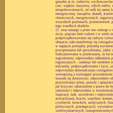
gatunku m.in. rodziców, wychowawców, 
cioć, wujków, kuzynów, całych rodów, r
niespokrewnionych, od osób tej samej l
energetycznej, narządów, tkanek, komó
chemicznych, energetycznych, zegarowy
wszystkich poziomach, przestrzeniach, p
tego wszelkich skutków
21. oraz naszego a przez nas cudzego z 
życia, poprzez linie rodowe i w wielu i
podporządkowywania się cudzym rytmom
obszarze ciała manifestuje się rozregul
w napięciu pomiędzy potrzebą wyrażenia
przyspieszania lub spowalniania, jakby 
funkcjonowania w przekonaniu, że bycie
zagrożeniem; odpowiednio odkładania pra
regulacyjnych – nadmiar lub niedobór e
milczenia, podporządkowania i życia „n
odpowiednio doświadczania rozregulowan
wewnętrzną a wymogami przynależności, 
musiała się dostosować; odpowiednio o
przywrócenia rytmu, prawdy i spójności
już krzyczeć zaburzeniem o prawo do by
zależności i odpowiednio w niezależnośc
inspiracji, łask, szczodrości i odpowied
stowarzyszeń, bractw, wspólnot, komun,
cywilnych, świeckich, medycznych, fina
politycznych, przestępczych, wywiadow
wielowymiarowych, czasoprzestrzennych 