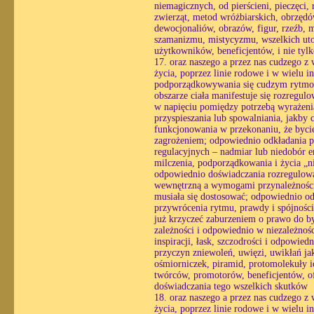
niemagicznych, od pierścieni, pieczęci, 
zwierząt, metod wróżbiarskich, obrzęd
dewocjonaliów, obrazów, figur, rzeźb, 
szamanizmu, mistycyzmu, wszelkich utop
użytkowników, beneficjentów, i nie tyl
17. oraz naszego a przez nas cudzego z 
życia, poprzez linie rodowe i w wielu i
podporządkowywania się cudzym rytmom
obszarze ciała manifestuje się rozregul
w napięciu pomiędzy potrzebą wyrażenia
przyspieszania lub spowalniania, jakby 
funkcjonowania w przekonaniu, że bycie
zagrożeniem; odpowiednio odkładania pra
regulacyjnych – nadmiar lub niedobór e
milczenia, podporządkowania i życia „n
odpowiednio doświadczania rozregulowan
wewnętrzną a wymogami przynależności, 
musiała się dostosować; odpowiednio o
przywrócenia rytmu, prawdy i spójności
już krzyczeć zaburzeniem o prawo do by
zależności i odpowiednio w niezależnośc
inspiracji, łask, szczodrości i odpowied
przyczyn zniewoleń, uwięzi, uwikłań jak
ośmiorniczek, piramid, protomolekuły i
twórców, promotorów, beneficjentów, of
doświadczania tego wszelkich skutków
18. oraz naszego a przez nas cudzego z 
życia, poprzez linie rodowe i w wielu i