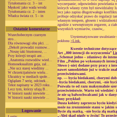
Tytułomania cz. 3 – int
wyczerpanie; odpowiednio powielania 
Męskość jako wada wrodz
których własny rytm był niewidzialny l
Tytułomania cz. 2 - inten
lecz jako zapisu długotrwałego konflik
Władca świata cz. 5 - in
próbuje odzyskać prawo do regulacji ta
własnym tempem, głosem i widzialnością
zgodzie z wewnętrznym zegarem, a ciało
Ostatnie komentarze
wszystkich wymiarów, czasów,,.
Wszechobecnym czarnym
Usystematyzowane uwalnianie si
stro...
pokłonu
>Link.
Dla równowagi obu płci. ...
„Dekolt prowadzi rozmow...
Kwestie techniczne dotyczące
,,Noszę taki biustonosz, ...
Art ,,800 intencji do oczyszczenia”
Li
Przy którejś terapii ant...
,,Schemat jedno – zdaniowy do intenc
,,Anatomia rozwodów wied...
Film ,,Pokłon po wykonanych intenc
Homoseksualizm geja, zal...
Słowo (–nie) dodane przy pracy z int
,,Nie ucz starej wiedźmy ...
nawet samodzielnie już w trakcie zna
W chrześcijaństwie wielu...
przeciwieństwami.
Ukraińcy w mediach społe...
np. — bycia biedakami, chorymi dobr
Oglądam 7 serię, odcinek...
–bycia biedakami, chorymi, –nie byc
Tekst napisany w 2023 roku...
Pozwala to od razu maksymalnie szer
Lecz tym, którzy ufają B...
przeciwieństwie. Warto też wiedzieć-
W historii nauki niewiele ...
że nie są bałwochwalcami jak w dan
W historii nauki niewiele ...
Inny przykład:
Dusza kobiety zaprzecza byciu kiedyś
może na zrozumienie stanu w jakim s
Logowanie
Bycie złą matką, –nie bycia złą matk
„-Ależ skąd nigdy w życiu! To przecie
Login: