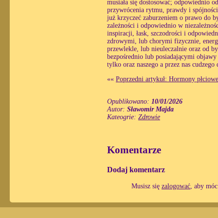
musiała się dostosować; odpowiednio o
przywrócenia rytmu, prawdy i spójności
już krzyczeć zaburzeniem o prawo do by
zależności i odpowiednio w niezależnośc
inspiracji, łask, szczodrości i odpowiedn
zdrowymi, lub chorymi fizycznie, energ
przewlekle, lub nieuleczalnie oraz od 
bezpośrednio lub posiadającymi objawy 
tylko oraz naszego a przez nas cudzego
««
Poprzedni artykuł: Hormony płciowe
Opublikowano:
10/01/2026
Autor:
Sławomir Majda
Kateogrie:
Zdrowie
Komentarze
Dodaj komentarz
Musisz się
zalogować
, aby móc