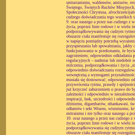
unitarianizmu, waldensów, amiszów, re
Świętego, Świętych Ruchów Misyjnych,
Społeczności Chrystusa, afrochrześcijań
cudzego doświadczania tego wszelkich 
9. oraz naszego a przez nas cudzego z w
życia, poprzez linie rodowe i w wielu i
podporządkowywania się cudzym rytmom
obszarze ciała manifestuje się rozregul
w napięciu pomiędzy potrzebą wyrażenia
przyspieszania lub spowalniania, jakby 
funkcjonowania w przekonaniu, że bycie
zagrożeniem; odpowiednio odkładania pra
regulacyjnych – nadmiar lub niedobór e
milczenia, podporządkowania i życia „n
odpowiednio doświadczania rozregulowan
wewnętrzną a wymogami przynależności, 
musiała się dostosować; odpowiednio o
przywrócenia rytmu, prawdy i spójności
już krzyczeć zaburzeniem o prawo do by
zależności i odpowiednio w niezależnośc
inspiracji, łask, szczodrości i odpowi
dżinizmu, digambarów, sthankawasi, ś
odłamów i sekt Wisznu, wiszniuzmu, kr
mitraizmu i nie tylko oraz naszego a p
10. oraz naszego a przez nas cudzego z 
życia, poprzez linie rodowe i w wielu i
podporządkowywania się cudzym rytmom
obszarze ciała manifestuje się rozregul