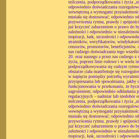
milczenia, podporządkowania i życia „n
odpowiednio doświadczania rozregulowan
wewnętrzną a wymogami przynależności, 
musiała się dostosować; odpowiednio o
przywrócenia rytmu, prawdy i spójności
już krzyczeć zaburzeniem o prawo do by
zależności i odpowiednio w niezależnośc
inspiracji, łask, szczodrości i odpowie
strażników, weryfikatorów, windykatoró
cenzorów, promotorów, beneficjentów, of
nas cudzego doświadczania tego wszelk
20. oraz naszego a przez nas cudzego z 
życia, poprzez linie rodowe i w wielu i
podporządkowywania się cudzym rytmom
obszarze ciała manifestuje się rozregul
w napięciu pomiędzy potrzebą wyrażenia
przyspieszania lub spowalniania, jakby 
funkcjonowania w przekonaniu, że bycie
zagrożeniem; odpowiednio odkładania pra
regulacyjnych – nadmiar lub niedobór e
milczenia, podporządkowania i życia „n
odpowiednio doświadczania rozregulowan
wewnętrzną a wymogami przynależności, 
musiała się dostosować; odpowiednio o
przywrócenia rytmu, prawdy i spójności
już krzyczeć zaburzeniem o prawo do by
zależności i odpowiednio w niezależnośc
inspiracji, łask, szczodrości i odpowiedn