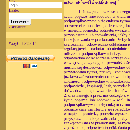
mówi lub myśli o sobie dusza].
Hasło:
1. Naszego a przez nas cudzego
życia, poprzez linie rodowe i w wielu i
podporządkowywania się cudzym rytmom
obszarze ciała manifestuje się rozregul
Zarejestruj
w napięciu pomiędzy potrzebą wyrażenia
przyspieszania lub spowalniania, jakby 
funkcjonowania w przekonaniu, że bycie
Wizyt:
9372014
zagrożeniem; odpowiednio odkładania pra
regulacyjnych – nadmiar lub niedobór e
milczenia, podporządkowania i życia „n
odpowiednio doświadczania rozregulowan
wewnętrzną a wymogami przynależności, 
musiała się dostosować; odpowiednio o
przywrócenia rytmu, prawdy i spójności
już krzyczeć zaburzeniem o prawo do by
zależności i odpowiednio w niezależnośc
podpowiedzi, inspiracji, łask, szczodro
doświadczania tego wszelkich skutków
2. oraz naszego a przez nas cudzego z w
życia, poprzez linie rodowe i w wielu i
podporządkowywania się cudzym rytmom
obszarze ciała manifestuje się rozregul
w napięciu pomiędzy potrzebą wyrażenia
przyspieszania lub spowalniania, jakby 
funkcjonowania w przekonaniu, że bycie
zagrożeniem; odpowiednio odkładania pra