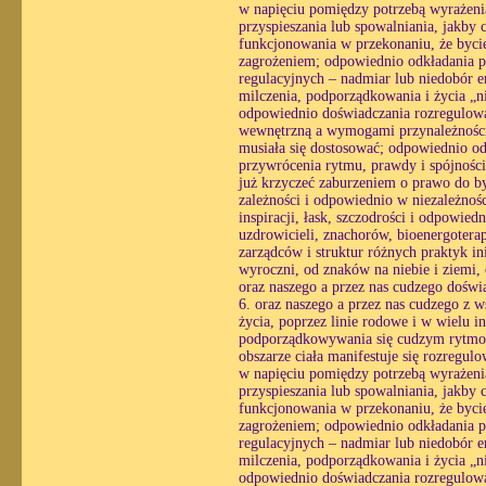
w napięciu pomiędzy potrzebą wyrażenia
przyspieszania lub spowalniania, jakby 
funkcjonowania w przekonaniu, że bycie
zagrożeniem; odpowiednio odkładania pra
regulacyjnych – nadmiar lub niedobór e
milczenia, podporządkowania i życia „n
odpowiednio doświadczania rozregulowan
wewnętrzną a wymogami przynależności, 
musiała się dostosować; odpowiednio o
przywrócenia rytmu, prawdy i spójności
już krzyczeć zaburzeniem o prawo do by
zależności i odpowiednio w niezależnośc
inspiracji, łask, szczodrości i odpowie
uzdrowicieli, znachorów, bioenergoterap
zarządców i struktur różnych praktyk i
wyroczni, od znaków na niebie i ziemi,
oraz naszego a przez nas cudzego doświ
6. oraz naszego a przez nas cudzego z w
życia, poprzez linie rodowe i w wielu i
podporządkowywania się cudzym rytmom
obszarze ciała manifestuje się rozregul
w napięciu pomiędzy potrzebą wyrażenia
przyspieszania lub spowalniania, jakby 
funkcjonowania w przekonaniu, że bycie
zagrożeniem; odpowiednio odkładania pra
regulacyjnych – nadmiar lub niedobór e
milczenia, podporządkowania i życia „n
odpowiednio doświadczania rozregulowan