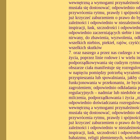
wewnętrzną a wymogami przynależności, 
musiała się dostosować; odpowiednio o
przywrócenia rytmu, prawdy i spójności
już krzyczeć zaburzeniem o prawo do by
zależności i odpowiednio w niezależnośc
inspiracji, łask, szczodrości i odpowie
odpowiednio zaczerniających siebie i inn
nirwany, do zbawienia, wyzwolenia, odku
wszelkich niebios, piekieł, rajów, czyś
wszelkich skutków
7. oraz naszego a przez nas cudzego z w
życia, poprzez linie rodowe i w wielu i
podporządkowywania się cudzym rytmom
obszarze ciała manifestuje się rozregul
w napięciu pomiędzy potrzebą wyrażenia
przyspieszania lub spowalniania, jakby 
funkcjonowania w przekonaniu, że bycie
zagrożeniem; odpowiednio odkładania pra
regulacyjnych – nadmiar lub niedobór e
milczenia, podporządkowania i życia „n
odpowiednio doświadczania rozregulowan
wewnętrzną a wymogami przynależności, 
musiała się dostosować; odpowiednio o
przywrócenia rytmu, prawdy i spójności
już krzyczeć zaburzeniem o prawo do by
zależności i odpowiednio w niezależnośc
inspiracji, łask, szczodrości i odpowie
bahaizmu, religii plemiennych, wielobu