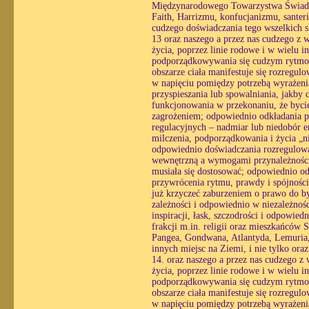
Międzynarodowego Towarzystwa Świado
Faith, Harrizmu, konfucjanizmu, santerii
cudzego doświadczania tego wszelkich 
13 oraz naszego a przez nas cudzego z w
życia, poprzez linie rodowe i w wielu i
podporządkowywania się cudzym rytmom
obszarze ciała manifestuje się rozregul
w napięciu pomiędzy potrzebą wyrażenia
przyspieszania lub spowalniania, jakby 
funkcjonowania w przekonaniu, że bycie
zagrożeniem; odpowiednio odkładania pra
regulacyjnych – nadmiar lub niedobór e
milczenia, podporządkowania i życia „n
odpowiednio doświadczania rozregulowan
wewnętrzną a wymogami przynależności, 
musiała się dostosować; odpowiednio o
przywrócenia rytmu, prawdy i spójności
już krzyczeć zaburzeniem o prawo do by
zależności i odpowiednio w niezależnośc
inspiracji, łask, szczodrości i odpowi
frakcji m.in. religii oraz mieszkańców 
Pangea, Gondwana, Atlantyda, Lemuria, 
innych miejsc na Ziemi, i nie tylko or
14. oraz naszego a przez nas cudzego z 
życia, poprzez linie rodowe i w wielu i
podporządkowywania się cudzym rytmom
obszarze ciała manifestuje się rozregul
w napięciu pomiędzy potrzebą wyrażenia