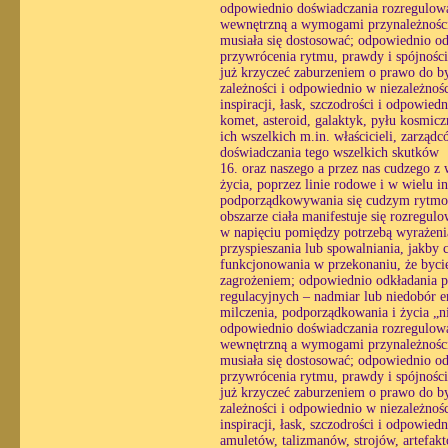
odpowiednio doświadczania rozregulowan
wewnętrzną a wymogami przynależności, 
musiała się dostosować; odpowiednio o
przywrócenia rytmu, prawdy i spójności
już krzyczeć zaburzeniem o prawo do by
zależności i odpowiednio w niezależnośc
inspiracji, łask, szczodrości i odpowied
komet, asteroid, galaktyk, pyłu kosmicz
ich wszelkich m.in. właścicieli, zarzą
doświadczania tego wszelkich skutków
16. oraz naszego a przez nas cudzego z 
życia, poprzez linie rodowe i w wielu i
podporządkowywania się cudzym rytmom
obszarze ciała manifestuje się rozregul
w napięciu pomiędzy potrzebą wyrażenia
przyspieszania lub spowalniania, jakby 
funkcjonowania w przekonaniu, że bycie
zagrożeniem; odpowiednio odkładania pra
regulacyjnych – nadmiar lub niedobór e
milczenia, podporządkowania i życia „n
odpowiednio doświadczania rozregulowan
wewnętrzną a wymogami przynależności, 
musiała się dostosować; odpowiednio o
przywrócenia rytmu, prawdy i spójności
już krzyczeć zaburzeniem o prawo do by
zależności i odpowiednio w niezależnośc
inspiracji, łask, szczodrości i odpowied
amuletów, talizmanów, strojów, artefa