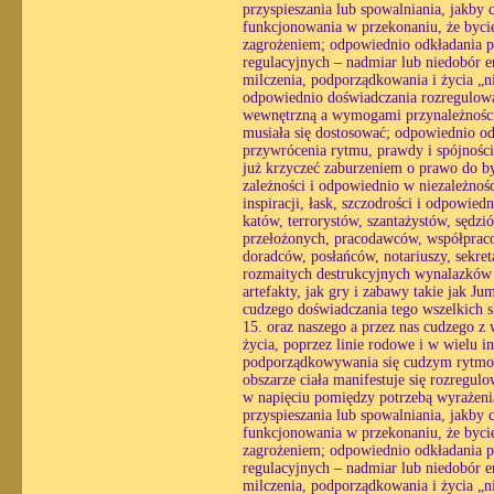
przyspieszania lub spowalniania, jakby 
funkcjonowania w przekonaniu, że bycie
zagrożeniem; odpowiednio odkładania pra
regulacyjnych – nadmiar lub niedobór e
milczenia, podporządkowania i życia „n
odpowiednio doświadczania rozregulowan
wewnętrzną a wymogami przynależności, 
musiała się dostosować; odpowiednio o
przywrócenia rytmu, prawdy i spójności
już krzyczeć zaburzeniem o prawo do by
zależności i odpowiednio w niezależnośc
inspiracji, łask, szczodrości i odpowie
katów, terrorystów, szantażystów, sędz
przełożonych, pracodawców, współpraco
doradców, posłańców, notariuszy, sekre
rozmaitych destrukcyjnych wynalazków i
artefakty, jak gry i zabawy takie jak Ju
cudzego doświadczania tego wszelkich 
15. oraz naszego a przez nas cudzego z 
życia, poprzez linie rodowe i w wielu i
podporządkowywania się cudzym rytmom
obszarze ciała manifestuje się rozregul
w napięciu pomiędzy potrzebą wyrażenia
przyspieszania lub spowalniania, jakby 
funkcjonowania w przekonaniu, że bycie
zagrożeniem; odpowiednio odkładania pra
regulacyjnych – nadmiar lub niedobór e
milczenia, podporządkowania i życia „n