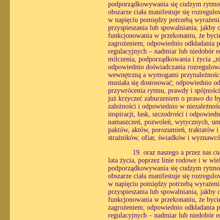
podporządkowywania się cudzym rytmom
obszarze ciała manifestuje się rozregul
w napięciu pomiędzy potrzebą wyrażenia
przyspieszania lub spowalniania, jakby 
funkcjonowania w przekonaniu, że bycie
zagrożeniem; odpowiednio odkładania pra
regulacyjnych – nadmiar lub niedobór e
milczenia, podporządkowania i życia „n
odpowiednio doświadczania rozregulowan
wewnętrzną a wymogami przynależności, 
musiała się dostosować; odpowiednio o
przywrócenia rytmu, prawdy i spójności
już krzyczeć zaburzeniem o prawo do by
zależności i odpowiednio w niezależnośc
inspiracji, łask, szczodrości i odpowie
namaszczeń, pozwoleń, wytycznych, umó
paktów, aktów, porozumień, traktatów i
strażników, ofiar, świadków i wyznawcó
19. oraz naszego a przez nas c
lata życia, poprzez linie rodowe i w wi
podporządkowywania się cudzym rytmom
obszarze ciała manifestuje się rozregul
w napięciu pomiędzy potrzebą wyrażenia
przyspieszania lub spowalniania, jakby 
funkcjonowania w przekonaniu, że bycie
zagrożeniem; odpowiednio odkładania pra
regulacyjnych – nadmiar lub niedobór e