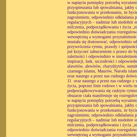
w napięciu pomiędzy potrzebą wyrażenia
przyspieszania lub spowalniania, jakby 
funkcjonowania w przekonaniu, że bycie
zagrożeniem; odpowiednio odkładania pra
regulacyjnych – nadmiar lub niedobór e
milczenia, podporządkowania i życia „n
odpowiednio doświadczania rozregulowan
wewnętrzną a wymogami przynależności, 
musiała się dostosować; odpowiednio o
przywrócenia rytmu, prawdy i spójności
już krzyczeć zaburzeniem o prawo do by
zależności i odpowiednio w niezależnośc
inspiracji, łask, szczodrości i odpowi
alawitów, alewitów, charydżytów, sunn
czarnego islamu, Maurów, Narodu islamu
oraz naszego a przez nas cudzego doświ
11. oraz naszego a przez nas cudzego z 
życia, poprzez linie rodowe i w wielu i
podporządkowywania się cudzym rytmom
obszarze ciała manifestuje się rozregul
w napięciu pomiędzy potrzebą wyrażenia
przyspieszania lub spowalniania, jakby 
funkcjonowania w przekonaniu, że bycie
zagrożeniem; odpowiednio odkładania pra
regulacyjnych – nadmiar lub niedobór e
milczenia, podporządkowania i życia „n
odpowiednio doświadczania rozregulowan
wewnętrzną a wymogami przynależności, 