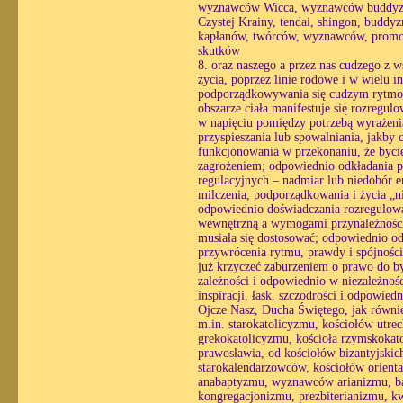
wyznawców Wicca, wyznawców buddyzmu
Czystej Krainy, tendai, shingon, buddyz
kapłanów, twórców, wyznawców, promoto
skutków
8. oraz naszego a przez nas cudzego z w
życia, poprzez linie rodowe i w wielu i
podporządkowywania się cudzym rytmom
obszarze ciała manifestuje się rozregul
w napięciu pomiędzy potrzebą wyrażenia
przyspieszania lub spowalniania, jakby 
funkcjonowania w przekonaniu, że bycie
zagrożeniem; odpowiednio odkładania pra
regulacyjnych – nadmiar lub niedobór e
milczenia, podporządkowania i życia „n
odpowiednio doświadczania rozregulowan
wewnętrzną a wymogami przynależności, 
musiała się dostosować; odpowiednio o
przywrócenia rytmu, prawdy i spójności
już krzyczeć zaburzeniem o prawo do by
zależności i odpowiednio w niezależnośc
inspiracji, łask, szczodrości i odpowie
Ojcze Nasz, Ducha Świętego, jak równi
m.in. starokatolicyzmu, kościołów utr
grekokatolicyzmu, kościoła rzymskokat
prawosławia, od kościołów bizantyjsk
starokalendarzowców, kościołów orienta
anabaptyzmu, wyznawców arianizmu, ba
kongregacjonizmu, prezbiterianizmu, k