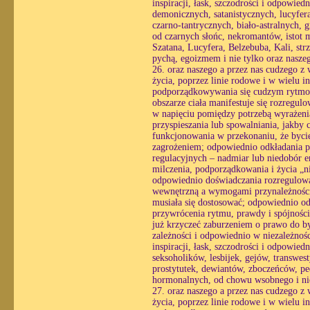
inspiracji, łask, szczodrości i odpowie
demonicznych, satanistycznych, lucyfe
czarno-tantrycznych, biało-astralnych,
od czarnych słońc, nekromantów, istot m
Szatana, Lucyfera, Belzebuba, Kali, strz
pychą, egoizmem i nie tylko oraz nasze
26. oraz naszego a przez nas cudzego z 
życia, poprzez linie rodowe i w wielu i
podporządkowywania się cudzym rytmom
obszarze ciała manifestuje się rozregul
w napięciu pomiędzy potrzebą wyrażenia
przyspieszania lub spowalniania, jakby 
funkcjonowania w przekonaniu, że bycie
zagrożeniem; odpowiednio odkładania pra
regulacyjnych – nadmiar lub niedobór e
milczenia, podporządkowania i życia „n
odpowiednio doświadczania rozregulowan
wewnętrzną a wymogami przynależności, 
musiała się dostosować; odpowiednio o
przywrócenia rytmu, prawdy i spójności
już krzyczeć zaburzeniem o prawo do by
zależności i odpowiednio w niezależnośc
inspiracji, łask, szczodrości i odpowiedn
seksoholików, lesbijek, gejów, transwe
prostytutek, dewiantów, zboczeńców, pe
hormonalnych, od chowu wsobnego i nie
27. oraz naszego a przez nas cudzego z 
życia, poprzez linie rodowe i w wielu i