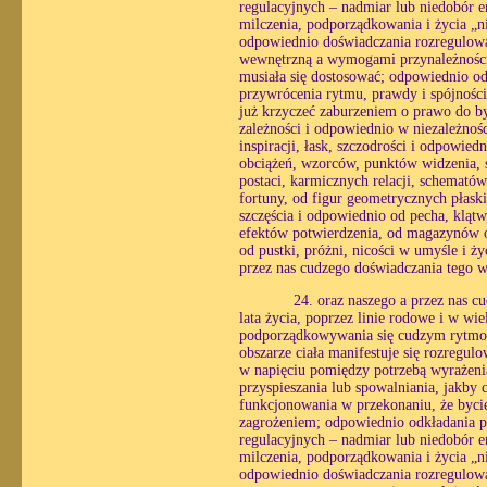
regulacyjnych – nadmiar lub niedobór e
milczenia, podporządkowania i życia „n
odpowiednio doświadczania rozregulowan
wewnętrzną a wymogami przynależności, 
musiała się dostosować; odpowiednio o
przywrócenia rytmu, prawdy i spójności
już krzyczeć zaburzeniem o prawo do by
zależności i odpowiednio w niezależnośc
inspiracji, łask, szczodrości i odpowie
obciążeń, wzorców, punktów widzenia, 
postaci, karmicznych relacji, schemató
fortuny, od figur geometrycznych płaskic
szczęścia i odpowiednio od pecha, klątw,
efektów potwierdzenia, od magazynów o
od pustki, próżni, nicości w umyśle i ż
przez nas cudzego doświadczania tego 
24. oraz naszego a przez nas c
lata życia, poprzez linie rodowe i w wi
podporządkowywania się cudzym rytmom
obszarze ciała manifestuje się rozregul
w napięciu pomiędzy potrzebą wyrażenia
przyspieszania lub spowalniania, jakby 
funkcjonowania w przekonaniu, że bycie
zagrożeniem; odpowiednio odkładania pra
regulacyjnych – nadmiar lub niedobór e
milczenia, podporządkowania i życia „n
odpowiednio doświadczania rozregulowan