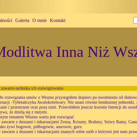
lności
Galeria
O mnie
Kontakt
odlitwa Inna Niż Wsz
awarte-technika ich rozwiązywania
Do rozwiązania umów z Wisznu przystąpiłem dopiero po uwolnieniu od ślubowa
arnacji -Tybetańczyka Awalokoteśwary. Nie znam równie bezdusznej jednostki, 
zasie i przestrzeni oraz poza nimi. Przerobiłem jeszcze kwestie Intencji do uoso
ywa, że dzielą się z innymi.
nym tematem Wisznu warto jest rozwiązać
zawarte z duszami i inkarnacjami Zeusa, Kriszny, Brahmy, Sziwy Ramy, Ganes
ako żywi bogowie, półbogowie, asurowie, guru
zawarte z duszami i inkarnacjami znanych sobie osób z którymi jest nam praw