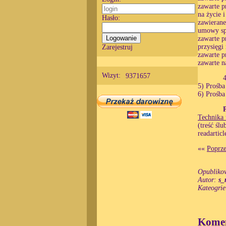
zawarte p
na życie 
Hasło:
zawierane
umowy sp
zawarte p
przysięgi
Zarejestruj
zawarte p
zawarte n
Wizyt:
9371657
4
5) Prośba
6) Prośba
Technika 
(treść śl
readartic
««
Poprze
Opubliko
Autor:
s_
Kateogri
Komen