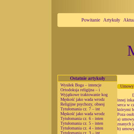
Powitanie
Artykuły
Aktua
M
Ostatnie artykuły
Wysiłek Boga – intencje
Umowy z
Ortodoksja religijna – i
Wyjątkowe traktowanie kog
Męskość jako wada wrodz
innej ink
Religijne psychozy, obsesj
serca w c
Tytułomania cz. 7 – int
którymi b
Męskość jako wada wrodz
Poza osob
Tytułomania cz. 6 - inten
a) umowy 
Tytułomania cz. 5 - inten
znanych j
Tytułomania cz. 4 - inten
b) umowy 
Tytułomania cz. 3 – int