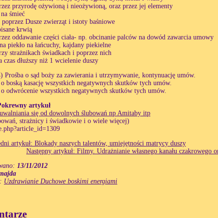
rzez przyrodę ożywioną i nieożywioną, oraz przez jej elementy
i na śmieć
 poprzez Dusze zwierząt i istoty baśniowe
isane krwią
rzez oddawanie części ciała- np. obcinanie palców na dowód zawarcia umowy
 na piekło na łańcuchy, kajdany piekielne
rzy strażnikach świadkach i poprzez nich
a czas dłuższy niż 1 wcielenie duszy
) Prośba o sąd boży za zawierania i utrzymywanie, kontynuację umów.
 o boską kasację wszystkich negatywnych skutków tych umów.
 o odwrócenie wszystkich negatywnych skutków tych umów.
Pokrewny artykuł
uwalniania się od dowolnych ślubowań np Amitaby itp
ubowań, strażnicy i świadkowie i o wiele więcej)
le.php?article_id=1309
dni artykuł: Blokady naszych talentów, umiejętności matrycy duszy
Następny artykuł: Filmy. Udrażnianie własnego kanału czakrowego or
wano:
13/11/2012
majda
e:
Uzdrawianie Duchowe boskimi energiami
tarze