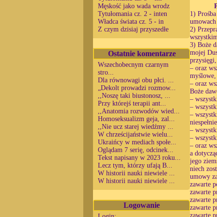
Męskość jako wada wrodz
Tytułomania cz. 2 - inten
1) Prośba
Władca świata cz. 5 - in
umowach 
Z czym dzisiaj przyszedłe
2) Przepr
wszystkim
3) Boże d
Ostatnie komentarze
mojej Dus
przysięgi
Wszechobecnym czarnym
– oraz ws
stro...
myślowe,
Dla równowagi obu płci. ...
– oraz ws
„Dekolt prowadzi rozmow...
Boże daw
,,Noszę taki biustonosz, ...
– wszystki
Przy którejś terapii ant...
– wszystk
,,Anatomia rozwodów wied...
– wszystk
Homoseksualizm geja, zal...
niespełni
,,Nie ucz starej wiedźmy ...
– wszystk
W chrześcijaństwie wielu...
– wszystk
Ukraińcy w mediach społe...
– oraz ws
Oglądam 7 serię, odcinek...
a dotyczą
Tekst napisany w 2023 roku...
jego ziem
Lecz tym, którzy ufają B...
niech zos
W historii nauki niewiele ...
umowy zaw
W historii nauki niewiele ...
zawarte p
zawarte p
zawarte p
Logowanie
zawarte p
zawarte p
Login: