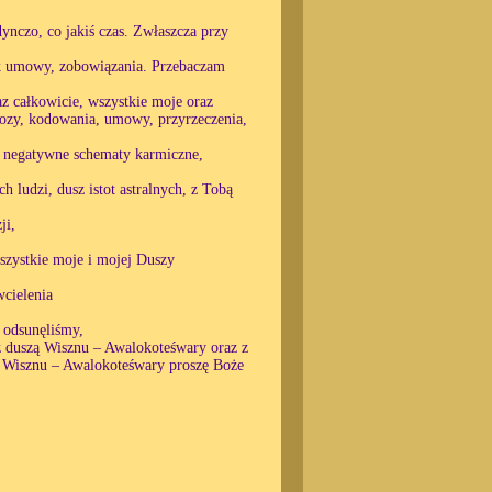
ynczo, co jakiś czas. Zwłaszcza przy
iek umowy, zobowiązania. Przebaczam
az całkowicie, wszystkie moje oraz
pnozy, kodowania, umowy, przyrzeczenia,
ie negatywne schematy karmiczne,
 ludzi, dusz istot astralnych, z Tobą
ji,
wszystkie moje i mojej Duszy
cielenia
, odsunęliśmy,
 z duszą Wisznu – Awalokoteśwary oraz z
y Wisznu – Awalokoteśwary proszę Boże