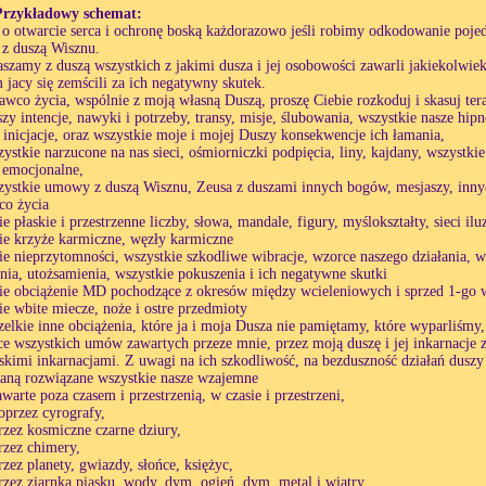
Przykładowy schemat:
 o otwarcie serca i ochronę boską każdorazowo jeśli robimy odkodowanie pojed
z duszą Wisznu.
aszamy z duszą wszystkich z jakimi dusza i jej osobowości zawarli jakiekolw
 jacy się zemścili za ich negatywny skutek.
awco życia, wspólnie z moją własną Duszą, proszę Ciebie rozkoduj i skasuj ter
zy intencje, nawyki i potrzeby, transy, misje, ślubowania, wszystkie nasze hi
, inicjacje, oraz wszystkie moje i mojej Duszy konsekwencje ich łamania,
zystkie narzucone na nas sieci, ośmiorniczki podpięcia, liny, kajdany, wszystk
 emocjonalne,
zystkie umowy z duszą Wisznu, Zeusa z duszami innych bogów, mesjaszy, innych
co życia
e płaskie i przestrzenne liczby, słowa, mandale, figury, myślokształty, sieci iluz
ie krzyże karmiczne, węzły karmiczne
ie nieprzytomności, wszystkie szkodliwe wibracje, wzorce naszego działania, 
enia, utożsamienia, wszystkie pokuszenia i ich negatywne skutki
ie obciążenie MD pochodzące z okresów między wcieleniowych i sprzed 1-go w
ie wbite miecze, noże i ostre przedmioty
zelkie inne obciążenia, które ja i moja Dusza nie pamiętamy, które wyparliśmy
ce wszystkich umów zawartych przeze mnie, przez moją duszę i jej inkarnacje
skimi inkarnacjami. Z uwagi na ich szkodliwość, na bezduszność działań dusz
taną rozwiązane wszystkie nasze wzajemne
arte poza czasem i przestrzenią, w czasie i przestrzeni,
oprzez cyrografy,
rzez kosmiczne czarne dziury,
rzez chimery,
rzez planety, gwiazdy, słońce, księżyc,
rzez ziarnka piasku, wody, dym, ogień, dym, metal i wiatry