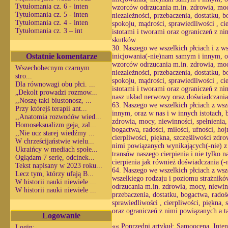
Tytułomania cz. 6 - inten
wzorców odrzucania m.in. zdrowia, mocy,
Tytułomania cz. 5 - inten
niezależności, przebaczenia, dostatku, b
Tytułomania cz. 4 - inten
spokoju, mądrości, sprawiedliwości , ci
Tytułomania cz. 3 – int
istotami i tworami oraz ograniczeń z n
skutków.
30. Naszego we wszelkich płciach i z w
Ostatnie komentarze
inicjowania(-nie)nam samym i innym, or
wzorców odrzucania m.in. zdrowia, mocy,
Wszechobecnym czarnym
niezależności, przebaczenia, dostatku, b
stro...
spokoju, mądrości, sprawiedliwości , ci
Dla równowagi obu płci. ...
istotami i tworami oraz ograniczeń z n
„Dekolt prowadzi rozmow...
nasz układ nerwowy oraz doświadczania 
,,Noszę taki biustonosz, ...
63. Naszego we wszelkich płciach z ws
Przy którejś terapii ant...
innym, oraz w nas i w innych istotach,
,,Anatomia rozwodów wied...
zdrowia, mocy, niewinności, spełnienia, 
Homoseksualizm geja, zal...
bogactwa, radości, miłości, ufności, hoj
,,Nie ucz starej wiedźmy ...
cierpliwości, piękna, szczęśliwości zdr
W chrześcijaństwie wielu...
nimi powiązanych wynikających(-nie) z
Ukraińcy w mediach społe...
transów naszego cierpienia i nie tylko 
Oglądam 7 serię, odcinek...
cierpienia jak również doświadczania (-
Tekst napisany w 2023 roku...
64. Naszego we wszelkich płciach z wsze
Lecz tym, którzy ufają B...
wszelkiego rodzaju i poziomu strażnikó
W historii nauki niewiele ...
odrzucania m.in. zdrowia, mocy, niewinno
W historii nauki niewiele ...
przebaczenia, dostatku, bogactwa, radośc
sprawiedliwości , cierpliwości, piękna,
oraz ograniczeń z nimi powiązanych a t
Logowanie
««
Poprzedni artykuł: Samoocena. Inten
Login: