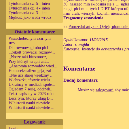
Tytułomania cz. 5 - inten
30. naszego min skłócania się z…, sądze
Tytułomania cz. 4 - inten
rangi, płci min. tych LDIBT którym ufa
Tytułomania cz. 3 – int
nam ufali, wierzyli, kochali, nienawidzi
Męskość jako wada wrodz
Fragmenty zestawienia.
««
Poprzedni artykuł: Ogień, płomienie.
Ostatnie komentarze
Wszechobecnym czarnym
Opublikowano:
11/02/2015
stro...
Autor:
s_majda
Dla równowagi obu płci. ...
Kateogrie:
Intencje do oczyszczenia i pr
„Dekolt prowadzi rozmow...
,,Noszę taki biustonosz, ...
Przy którejś terapii ant...
,,Anatomia rozwodów wied...
Komentarze
Homoseksualizm geja, zal...
,,Nie ucz starej wiedźmy ...
Dodaj komentarz
W chrześcijaństwie wielu...
Ukraińcy w mediach społe...
Oglądam 7 serię, odcinek...
Musisz się
zalogować
, aby móc
Tekst napisany w 2023 roku...
Lecz tym, którzy ufają B...
W historii nauki niewiele ...
W historii nauki niewiele ...
Logowanie
Login: