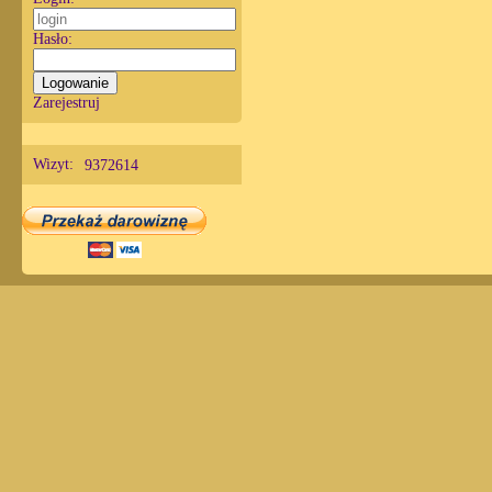
Hasło:
Zarejestruj
Wizyt:
9372614