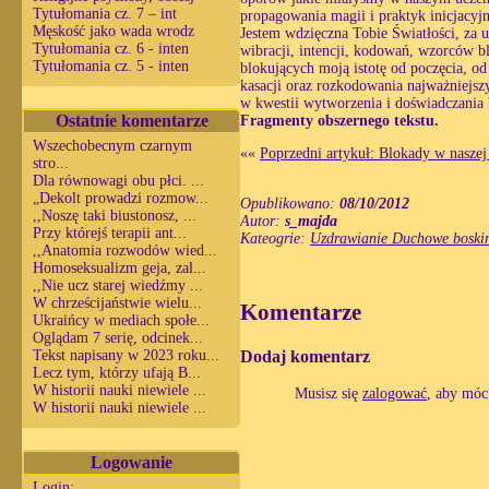
Tytułomania cz. 7 – int
propagowania magii i praktyk inicjacyj
Męskość jako wada wrodz
Jestem wdzięczna Tobie Światłości, za us
Tytułomania cz. 6 - inten
wibracji, intencji, kodowań, wzorców 
Tytułomania cz. 5 - inten
blokujących moją istotę od poczęcia, od
kasacji oraz rozkodowania najważniejszy
w kwestii wytworzenia i doświadczania
Ostatnie komentarze
Fragmenty obszernego tekstu.
Wszechobecnym czarnym
««
Poprzedni artykuł: Blokady w nasze
stro...
Dla równowagi obu płci. ...
„Dekolt prowadzi rozmow...
Opublikowano:
08/10/2012
,,Noszę taki biustonosz, ...
Autor:
s_majda
Przy którejś terapii ant...
Kateogrie:
Uzdrawianie Duchowe boskim
,,Anatomia rozwodów wied...
Homoseksualizm geja, zal...
,,Nie ucz starej wiedźmy ...
W chrześcijaństwie wielu...
Komentarze
Ukraińcy w mediach społe...
Oglądam 7 serię, odcinek...
Dodaj komentarz
Tekst napisany w 2023 roku...
Lecz tym, którzy ufają B...
W historii nauki niewiele ...
Musisz się
zalogować
, aby móc
W historii nauki niewiele ...
Logowanie
Login: