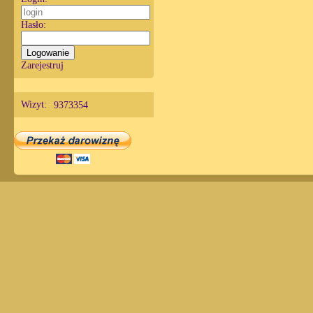
Hasło:
Zarejestruj
Wizyt:
9373354