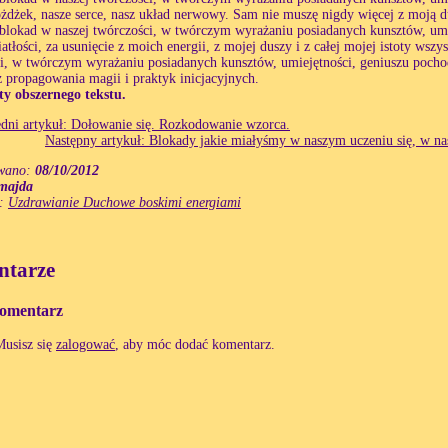
dżek, nasze serce, nasz układ nerwowy. Sam nie muszę nigdy więcej z moją d
blokad w naszej twórczości, w twórczym wyrażaniu posiadanych kunsztów, umi
atłości, za usunięcie z moich energii, z mojej duszy i z całej mojej istoty wsz
i, w twórczym wyrażaniu posiadanych kunsztów, umiejętności, geniuszu poch
z propagowania magii i praktyk inicjacyjnych.
y obszernego tekstu.
dni artykuł: Dołowanie się. Rozkodowanie wzorca.
Następny artykuł: Blokady jakie miałyśmy w naszym uczeniu się, w 
wano:
08/10/2012
majda
e:
Uzdrawianie Duchowe boskimi energiami
tarze
omentarz
Musisz się
zalogować
, aby móc dodać komentarz.