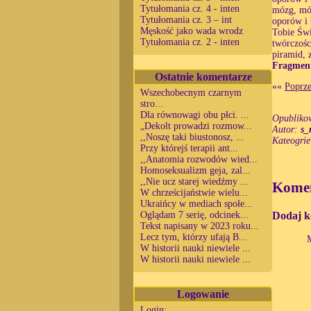
Tytułomania cz. 4 - inten
mózg, móż
Tytułomania cz. 3 – int
oporów i 
Męskość jako wada wrodz
Tobie Świ
Tytułomania cz. 2 - inten
twórczośc
piramid, 
Fragment
Ostatnie komentarze
««
Poprze
Wszechobecnym czarnym
stro...
Dla równowagi obu płci. ...
Opubliko
„Dekolt prowadzi rozmow...
Autor:
s_
,,Noszę taki biustonosz, ...
Kateogri
Przy którejś terapii ant...
,,Anatomia rozwodów wied...
Homoseksualizm geja, zal...
,,Nie ucz starej wiedźmy ...
Komen
W chrześcijaństwie wielu...
Ukraińcy w mediach społe...
Dodaj k
Oglądam 7 serię, odcinek...
Tekst napisany w 2023 roku...
Lecz tym, którzy ufają B...
W historii nauki niewiele ...
W historii nauki niewiele ...
Logowanie
Login: