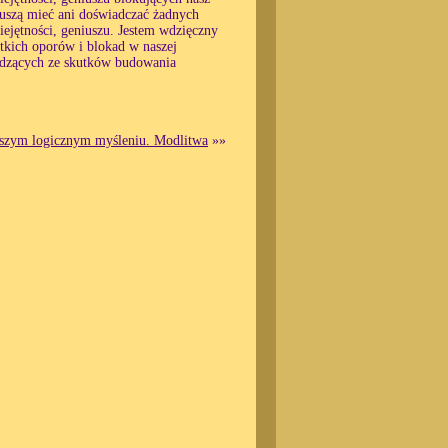
uszą mieć ani doświadczać żadnych
ejętności, geniuszu. Jestem wdzięczny
ystkich oporów i blokad w naszej
odzących ze skutków budowania
naszym logicznym myśleniu. Modlitwa
»»