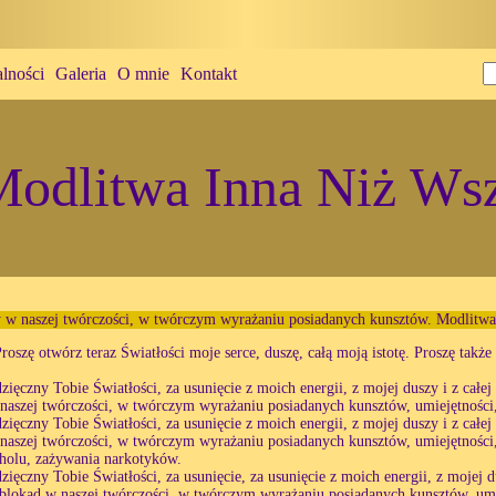
lności
Galeria
O mnie
Kontakt
odlitwa Inna Niż Wsz
 w naszej twórczości, w twórczym wyrażaniu posiadanych kunsztów. Modlitwa
roszę otwórz teraz Światłości moje serce, duszę, całą moją istotę. Proszę takż
zięczny Tobie Światłości, za usunięcie z moich energii, z mojej duszy i z całej
naszej twórczości, w twórczym wyrażaniu posiadanych kunsztów, umiejętności,
zięczny Tobie Światłości, za usunięcie z moich energii, z mojej duszy i z całej
naszej twórczości, w twórczym wyrażaniu posiadanych kunsztów, umiejętności
oholu, zażywania narkotyków.
zięczny Tobie Światłości, za usunięcie, za usunięcie z moich energii, z mojej du
blokad w naszej twórczości, w twórczym wyrażaniu posiadanych kunsztów, umie