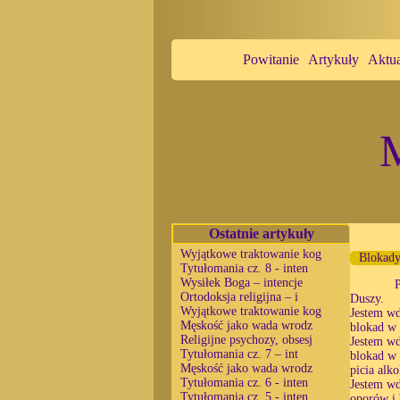
Powitanie
Artykuły
Aktua
M
Ostatnie artykuły
Wyjątkowe traktowanie kog
Blokady
Tytułomania cz. 8 - inten
Wysiłek Boga – intencje
P
Ortodoksja religijna – i
Duszy.
Wyjątkowe traktowanie kog
Jestem wd
Męskość jako wada wrodz
blokad w 
Religijne psychozy, obsesj
Jestem wd
Tytułomania cz. 7 – int
blokad w 
Męskość jako wada wrodz
picia alk
Tytułomania cz. 6 - inten
Jestem wd
Tytułomania cz. 5 - inten
oporów i 