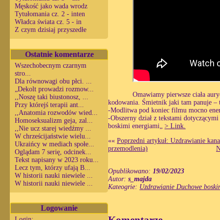
Męskość jako wada wrodz
Tytułomania cz. 2 - inten
Władca świata cz. 5 - in
Z czym dzisiaj przyszedłe
Ostatnie komentarze
Wszechobecnym czarnym
stro...
Dla równowagi obu płci. ...
„Dekolt prowadzi rozmow...
Omawiamy pierwsze ciała aurycz
,,Noszę taki biustonosz, ...
kodowania. Śmietnik jaki tam panuje – 
Przy którejś terapii ant...
-Modlitwa pod koniec filmu mocno ener
,,Anatomia rozwodów wied...
-Obszerny dział z tekstami dotyczącym
Homoseksualizm geja, zal...
boskimi energiami„
> Link.
,,Nie ucz starej wiedźmy ...
W chrześcijaństwie wielu...
««
Poprzedni artykuł: Uzdrawianie kan
Ukraińcy w mediach społe...
przemodlenia)
N
Oglądam 7 serię, odcinek...
Tekst napisany w 2023 roku...
Lecz tym, którzy ufają B...
Opublikowano:
19/02/2023
W historii nauki niewiele ...
Autor:
s_majda
W historii nauki niewiele ...
Kateogrie:
Uzdrawianie Duchowe boskim
Logowanie
Login: