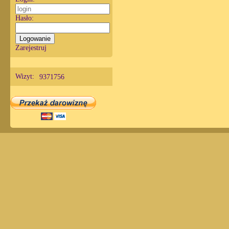
Hasło:
Zarejestruj
Wizyt:
9371756