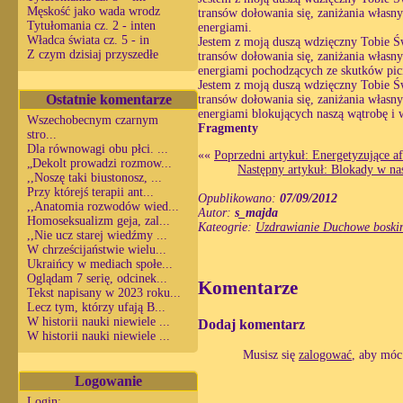
Męskość jako wada wrodz
transów dołowania się, zaniżania własn
Tytułomania cz. 2 - inten
energiami.
Władca świata cz. 5 - in
Jestem z moją duszą wdzięczny Tobie Św
Z czym dzisiaj przyszedłe
transów dołowania się, zaniżania własn
energiami pochodzących ze skutków pic
Jestem z moją duszą wdzięczny Tobie Św
Ostatnie komentarze
transów dołowania się, zaniżania własn
energiami blokujących naszą wątrobę i
Wszechobecnym czarnym
Fragmenty
stro...
Dla równowagi obu płci. ...
««
Poprzedni artykuł: Energetyzujące a
„Dekolt prowadzi rozmow...
Następny artykuł: Blokady w na
,,Noszę taki biustonosz, ...
Przy którejś terapii ant...
Opublikowano:
07/09/2012
,,Anatomia rozwodów wied...
Autor:
s_majda
Homoseksualizm geja, zal...
Kateogrie:
Uzdrawianie Duchowe boskim
,,Nie ucz starej wiedźmy ...
W chrześcijaństwie wielu...
Ukraińcy w mediach społe...
Oglądam 7 serię, odcinek...
Komentarze
Tekst napisany w 2023 roku...
Lecz tym, którzy ufają B...
W historii nauki niewiele ...
Dodaj komentarz
W historii nauki niewiele ...
Musisz się
zalogować
, aby móc
Logowanie
Login: