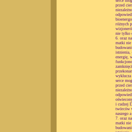
serce mog
przed cie
niezależn
odpowiedn
bioenergo
różnych p
wizjoneró
nie tylko
6. oraz n
matki nie
budowanie
istnienia
energię, 
funkcjono
zamknięci
przekonan
wyklucza 
serce mog
przed cie
niezależn
odpowiedn
oświecony
i cudzej 
twórców w
naszego a
7. oraz n
matki nie
budowanie