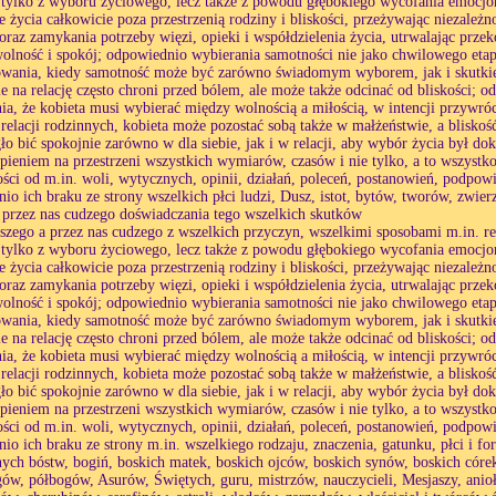
 tylko z wyboru życiowego, lecz także z powodu głębokiego wycofania emocjon
 życia całkowicie poza przestrzenią rodziny i bliskości, przeżywając niezależ
, oraz zamykania potrzeby więzi, opieki i współdzielenia życia, utrwalając prze
wolność i spokój; odpowiednio wybierania samotności nie jako chwilowego etap
wania, kiedy samotność może być zarówno świadomym wyborem, jak i skutkiem
e na relację często chroni przed bólem, ale może także odcinać od bliskości;
ia, że kobieta musi wybierać między wolnością a miłością, w intencji przywr
relacji rodzinnych, kobieta może pozostać sobą także w małżeństwie, a bliskoś
ło bić spokojnie zarówno w dla siebie, jak i w relacji, aby wybór życia był d
rpieniem na przestrzeni wszystkich wymiarów, czasów i nie tylko, a to wszystk
ości od m.in. woli, wytycznych, opinii, działań, poleceń, postanowień, podpowied
io ich braku ze strony wszelkich płci ludzi, Dusz, istot, bytów, tworów, zwierz
 przez nas cudzego doświadczania tego wszelkich skutków
aszego a przez nas cudzego z wszelkich przyczyn, wszelkimi sposobami m.in. re
 tylko z wyboru życiowego, lecz także z powodu głębokiego wycofania emocjon
 życia całkowicie poza przestrzenią rodziny i bliskości, przeżywając niezależ
, oraz zamykania potrzeby więzi, opieki i współdzielenia życia, utrwalając prze
wolność i spokój; odpowiednio wybierania samotności nie jako chwilowego etap
wania, kiedy samotność może być zarówno świadomym wyborem, jak i skutkiem
e na relację często chroni przed bólem, ale może także odcinać od bliskości;
ia, że kobieta musi wybierać między wolnością a miłością, w intencji przywr
relacji rodzinnych, kobieta może pozostać sobą także w małżeństwie, a bliskoś
ło bić spokojnie zarówno w dla siebie, jak i w relacji, aby wybór życia był d
rpieniem na przestrzeni wszystkich wymiarów, czasów i nie tylko, a to wszystk
ości od m.in. woli, wytycznych, opinii, działań, poleceń, postanowień, podpowied
io ich braku ze strony m.in. wszelkiego rodzaju, znaczenia, gatunku, płci i fo
ych bóstw, bogiń, boskich matek, boskich ojców, boskich synów, boskich córe
ów, półbogów, Asurów, Świętych, guru, mistrzów, nauczycieli, Mesjaszy, anioł