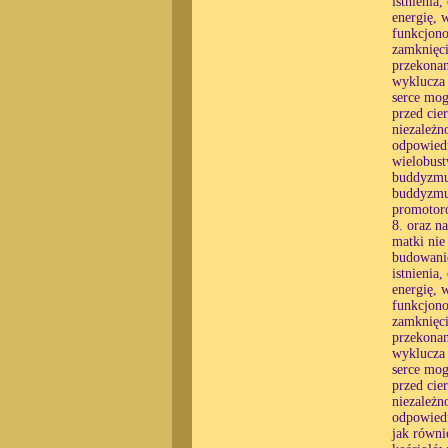
istnienia
energię, 
funkcjono
zamknięci
przekonan
wyklucza 
serce mog
przed cie
niezależn
odpowiedn
wielobust
buddyzmu,
buddyzmu 
promotoró
8. oraz n
matki nie
budowanie
istnienia
energię, 
funkcjono
zamknięci
przekonan
wyklucza 
serce mog
przed cie
niezależn
odpowiedn
jak równi