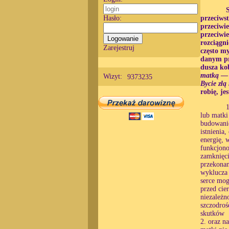
Hasło:
przeciwst
przeciwi
przeciwi
rozciągn
Zarejestruj
często m
danym pr
dusza kob
matką
— m
Wizyt:
9373235
Bycie złą
robię, j
1
lub matki
budowanie
istnienia
energię, 
funkcjono
zamknięci
przekonan
wyklucza 
serce mog
przed cie
niezależn
szczodroś
skutków
2. oraz n