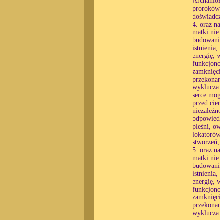
Archanioł
proroków 
doświadcz
4. oraz n
matki nie
budowanie
istnienia
energię, 
funkcjono
zamknięci
przekonan
wyklucza 
serce mog
przed cie
niezależn
odpowiedn
pleśni, o
lokatorów
stworzeń,
5. oraz n
matki nie
budowanie
istnienia
energię, 
funkcjono
zamknięci
przekonan
wyklucza 