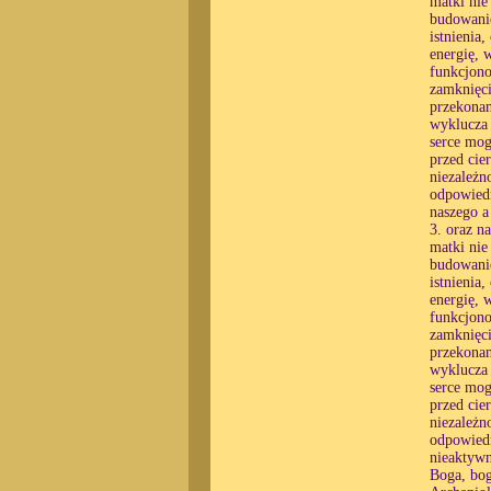
matki nie
budowanie
istnienia
energię, 
funkcjono
zamknięci
przekonan
wyklucza 
serce mog
przed cie
niezależn
odpowiedn
naszego a
3. oraz n
matki nie
budowanie
istnienia
energię, 
funkcjono
zamknięci
przekonan
wyklucza 
serce mog
przed cie
niezależn
odpowiedn
nieaktywn
Boga, bog