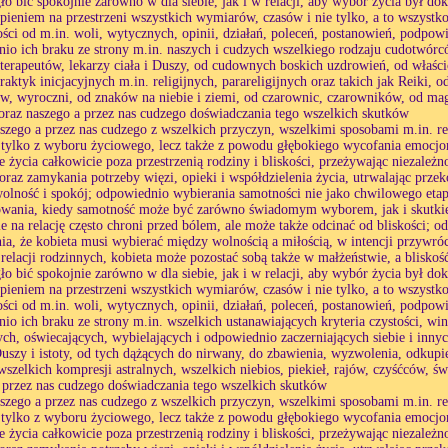
ło bić spokojnie zarówno w dla siebie, jak i w relacji, aby wybór życia był d
rpieniem na przestrzeni wszystkich wymiarów, czasów i nie tylko, a to wszystk
ości od m.in. woli, wytycznych, opinii, działań, poleceń, postanowień, podpowied
io ich braku ze strony m.in. naszych i cudzych wszelkiego rodzaju cudotwórc
terapeutów, lekarzy ciała i Duszy, od cudownych boskich uzdrowień, od właścic
raktyk inicjacyjnych m.in. religijnych, parareligijnych oraz takich jak Reiki
w, wyroczni, od znaków na niebie i ziemi, od czarownic, czarowników, od mag
 oraz naszego a przez nas cudzego doświadczania tego wszelkich skutków
aszego a przez nas cudzego z wszelkich przyczyn, wszelkimi sposobami m.in. re
 tylko z wyboru życiowego, lecz także z powodu głębokiego wycofania emocjon
 życia całkowicie poza przestrzenią rodziny i bliskości, przeżywając niezależ
, oraz zamykania potrzeby więzi, opieki i współdzielenia życia, utrwalając prze
wolność i spokój; odpowiednio wybierania samotności nie jako chwilowego etap
wania, kiedy samotność może być zarówno świadomym wyborem, jak i skutkiem
e na relację często chroni przed bólem, ale może także odcinać od bliskości;
ia, że kobieta musi wybierać między wolnością a miłością, w intencji przywr
relacji rodzinnych, kobieta może pozostać sobą także w małżeństwie, a bliskoś
ło bić spokojnie zarówno w dla siebie, jak i w relacji, aby wybór życia był d
rpieniem na przestrzeni wszystkich wymiarów, czasów i nie tylko, a to wszystk
ości od m.in. woli, wytycznych, opinii, działań, poleceń, postanowień, podpowied
io ich braku ze strony m.in. wszelkich ustanawiających kryteria czystości, win
ch, oświecających, wybielających i odpowiednio zaczerniających siebie i innych 
Duszy i istoty, od tych dążących do nirwany, do zbawienia, wyzwolenia, odkupien
szelkich kompresji astralnych, wszelkich niebios, piekieł, rajów, czyśćców, świ
 przez nas cudzego doświadczania tego wszelkich skutków
aszego a przez nas cudzego z wszelkich przyczyn, wszelkimi sposobami m.in. re
 tylko z wyboru życiowego, lecz także z powodu głębokiego wycofania emocjon
 życia całkowicie poza przestrzenią rodziny i bliskości, przeżywając niezależ