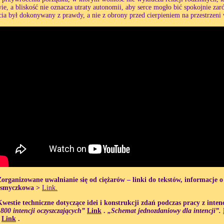
ie, a bliskość nie oznacza utraty autonomii, aby serce mogło bić spokojnie zaró
ia był dokonywany z prawdy, a nie z obrony przed cierpieniem na przestrzeni
Zorganizowane uwalnianie się od ciężarów – linki do tekstów, informacje o
 smyczkowa >
Link.
Kwestie techniczne dotyczące idei i konstrukcji zdań podczas pracy z inten
800 intencji oczyszczających”
Link
.
„Schemat jednozdaniowy dla intencji”.
.
Link
.