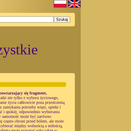
ystkie
owtarzający się fragment,
matki nie tylko z wyboru życiowego,
nie życia całkowicie poza przestrzenią
az zamykania potrzeby więzi, opieki i
ość i spokój; odpowiednio wybierania
dy samotność może być zarówno
ę często chroni przed bólem, ale może
wybierać między wolnością a miłością,
kobieta może pozostać sobą także w