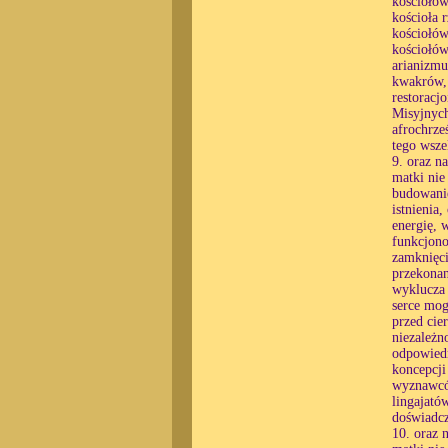
kościołów
kościoła 
kościołów
kościołów
arianizmu
kwakrów, 
restorac
Misyjnych
afrochrze
tego wsze
9. oraz n
matki nie
budowanie
istnienia
energię, 
funkcjono
zamknięci
przekonan
wyklucza 
serce mog
przed cie
niezależn
odpowiedn
koncepcji
wyznawców
lingajató
doświadcz
10. oraz 