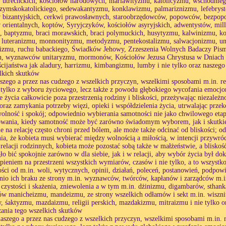
 utrechckich, kościołów narodowych, mariawityzmu, katolicyzmu, wschodnieg
rzymskokatolickiego, sedewakantyzmu, konklawizmu, palmariznizmu, lefebryst
 bizantyjskich, cerkwi prawosławnych, staroobrzędowców, popowców, bezpop
 orientalnych, koptów, Syryjczyków, kościołów asyryjskich, adwentystów, m
, baptyzmu, braci morawskich, braci polymuckich, husytyzmu, kalwinizmu, ko
luteranizmu, monnonityzmu, metodyzmu, pentekostalizmu, salwacjonizmu, un
joizmu, ruchu babackiego, Świadków Jehowy, Zrzeszenia Wolnych Badaczy Pi
, wyznawców unitaryzmu, mormonów, Kościołów Jezusa Chrystusa w Dniach os
ścijaństwa jak aladury, harrizmu, kimbangizmu, lumby i nie tylko oraz naszego
lkich skutków
aszego a przez nas cudzego z wszelkich przyczyn, wszelkimi sposobami m.in. re
 tylko z wyboru życiowego, lecz także z powodu głębokiego wycofania emocjon
 życia całkowicie poza przestrzenią rodziny i bliskości, przeżywając niezależ
, oraz zamykania potrzeby więzi, opieki i współdzielenia życia, utrwalając prze
wolność i spokój; odpowiednio wybierania samotności nie jako chwilowego etap
wania, kiedy samotność może być zarówno świadomym wyborem, jak i skutkiem
e na relację często chroni przed bólem, ale może także odcinać od bliskości;
ia, że kobieta musi wybierać między wolnością a miłością, w intencji przywr
relacji rodzinnych, kobieta może pozostać sobą także w małżeństwie, a bliskoś
ło bić spokojnie zarówno w dla siebie, jak i w relacji, aby wybór życia był d
rpieniem na przestrzeni wszystkich wymiarów, czasów i nie tylko, a to wszystk
ości od m.in. woli, wytycznych, opinii, działań, poleceń, postanowień, podpowied
io ich braku ze strony m.in. wyznawców, twórców, kapłanów i zarządców m.in
 czystości i skażenia, zniewolenia a w tym m.in. dżinizmu, digambarów, stha
 manicheizmu, mandeizmu, ze strony wszelkich odłamów i sekt m.in. wiszni
w, śaktyzmu, mazdaizmu, religii perskich, mazdakizmu, mitraizmu i nie tylko o
ania tego wszelkich skutków
naszego a przez nas cudzego z wszelkich przyczyn, wszelkimi sposobami m.in. r