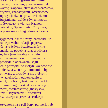
o katolicyzmu, grekokatolicyzmu,
ów, anglikanizmu, prawosławia, od
owców, skopców, starokalendarzowców,
illeryzmu, anabaptyzmu, wyznawców
ngregacjonizmu, prezbiterianizmu,
itarianizmu, waldensów, amiszów,
sma Świętego, Świętych Ruchów
tatnich, Społeczności Chrystusa,
 a przez nas cudzego doświadczania
zygnowania z roli żony, partnerki lub
alnego wobec relacji, poprzez
ność jako jedyną bezpieczną formę
konanie, że podobna relacja odbiera
u, lecz jako trwałego modelu
 zranienia, oraz rozumienia, że
 odpowiednio oddawania Bogu
ócenia porządku, w którym wolność nie
ć nie oznacza utraty autonomii, aby
okonywany z prawdy, a nie z obrony
o w zależności i odpowiednio w
zi, inspiracji, łask, szczodrości i
. kosmologi, praktyk ascetycznych,
nkawasi, śwetambarów, gnostyków,
uzmu, krysznaizmu, śiwaizmu,
raz naszego a przez nas cudzego
ezygnowania z roli żony, partnerki lub