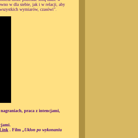
wno w dla siebie, jak i w relacji, aby
 wszystkich wymiarów, czasówi”.
 nagraniach, praca z intencjami,
cjami.
Link
.
Film
„Ukłon po wykonaniu