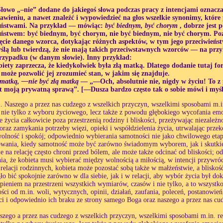
Słowo „–nie” dodane do jakiegoś słowa podczas pracy z intencjami oznacza, 
awieniu, a nawet znaleźć i wypowiedzieć na głos wszelkie synonimy, które
eństwami. Na przykład — mówiąc:
być biednym, być chorym
, dobrze jest p
eństwem: być biednym, być chorym, nie być biednym, nie być chorym. Poz
ięcie danego wzorca, dotykając różnych aspektów, w tym jego przeciwieńst
yślą lub twierdzą, że nie mają takich przeciwstawnych wzorców — na przy
zypadku (w danym słowie). Inny przykład:
iety zaprzecza, że ​​kiedykolwiek była złą matką. Dlatego dodanie tutaj 
oże pozwolić jej zrozumieć stan, w jakim się znajduje.
 matką, —nie być złą matką
— „—Och, absolutnie nie, nigdy w życiu! To z 
est moją prywatną sprawą”. [—Dusza bardzo często tak o sobie mówi i myśl
. Naszego a przez nas cudzego z wszelkich przyczyn, wszelkimi sposobami m.in
 nie tylko z wyboru życiowego, lecz także z powodu głębokiego wycofania emo
 życia całkowicie poza przestrzenią rodziny i bliskości, przeżywając niezależ
, oraz zamykania potrzeby więzi, opieki i współdzielenia życia, utrwalając prze
wolność i spokój; odpowiednio wybierania samotności nie jako chwilowego etap
wania, kiedy samotność może być zarówno świadomym wyborem, jak i skutkiem
e na relację często chroni przed bólem, ale może także odcinać od bliskości;
ia, że kobieta musi wybierać między wolnością a miłością, w intencji przywr
relacji rodzinnych, kobieta może pozostać sobą także w małżeństwie, a bliskoś
ło bić spokojnie zarówno w dla siebie, jak i w relacji, aby wybór życia był d
rpieniem na przestrzeni wszystkich wymiarów, czasów i nie tylko, a to wszystk
ości od m.in. woli, wytycznych, opinii, działań, zaufania, poleceń, postanowień,
ci i odpowiednio ich braku ze strony samego Boga oraz naszego a przez nas cu
aszego a przez nas cudzego z wszelkich przyczyn, wszelkimi sposobami m.in. re