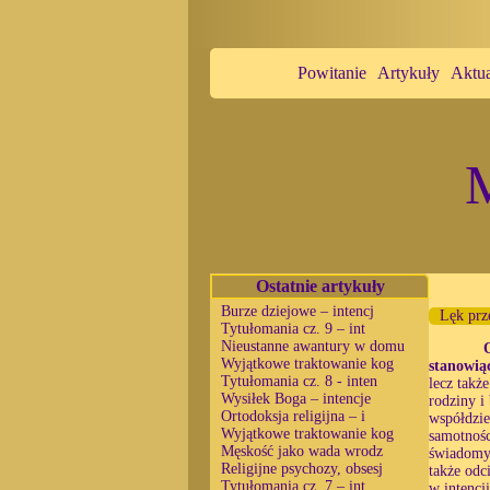
Powitanie
Artykuły
Aktua
M
Ostatnie artykuły
Burze dziejowe – intencj
Lęk prz
Tytułomania cz. 9 – int
Nieustanne awantury w domu
Wyjątkowe traktowanie kog
stanowią
Tytułomania cz. 8 - inten
lecz takż
Wysiłek Boga – intencje
rodziny i
Ortodoksja religijna – i
współdzie
Wyjątkowe traktowanie kog
samotnośc
Męskość jako wada wrodz
świadomym
Religijne psychozy, obsesj
także odc
Tytułomania cz. 7 – int
w intencj