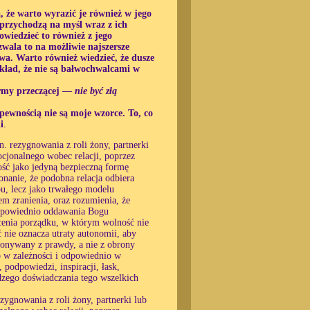
że ​​warto wyrazić je również w jego
 przychodzą na myśl wraz z ich
owiedzieć to również z jego
wala to na możliwie najszersze
wa. Warto również wiedzieć, że dusze
kład, że nie są bałwochwalcami w
formy przeczącej —
nie być złą
pewnością nie są moje wzorce. To, co
i
.
. rezygnowania z roli żony, partnerki
cjonalnego wobec relacji, poprzez
ność jako jedyną bezpieczną formę
konanie, że podobna relacja odbiera
u, lecz jako trwałego modelu
 zranienia, oraz rozumienia, że
 odpowiednio oddawania Bogu
ócenia porządku, w którym wolność nie
ć nie oznacza utraty autonomii, aby
okonywany z prawdy, a nie z obrony
o w zależności i odpowiednio w
 podpowiedzi, inspiracji, łask,
dzego doświadczania tego wszelkich
zygnowania z roli żony, partnerki lub