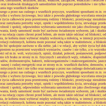
ów, cherubinów, serafinów, astrali, władców, zarządców, właściciel i twórców 
oraz środowisk działających samodzielnie lub poprzez pośredników i nie tylko
ania tego wszelkich skutków
aszego a przez nas cudzego z wszelkich przyczyn, wszelkimi sposobami m.in. re
 tylko z wyboru życiowego, lecz także z powodu głębokiego wycofania emocjon
 życia całkowicie poza przestrzenią rodziny i bliskości, przeżywając niezależ
, oraz zamykania potrzeby więzi, opieki i współdzielenia życia, utrwalając prze
wolność i spokój; odpowiednio wybierania samotności nie jako chwilowego etap
wania, kiedy samotność może być zarówno świadomym wyborem, jak i skutkiem
e na relację często chroni przed bólem, ale może także odcinać od bliskości;
ia, że kobieta musi wybierać między wolnością a miłością, w intencji przywr
relacji rodzinnych, kobieta może pozostać sobą także w małżeństwie, a bliskoś
ło bić spokojnie zarówno w dla siebie, jak i w relacji, aby wybór życia był d
rpieniem na przestrzeni wszystkich wymiarów, czasów i nie tylko, a to wszystk
ości od m.in. woli, wytycznych, opinii, działań, poleceń, postanowień, podpowied
io ich braku ze strony m.in. fizycznych i astralnych węży, robaków, drapież
wadów, drobnoustrojów, bakterii, mikroorganizmów i makroorganizmów, jaszc
 naszej i cudzej energetyki oraz ze strony m.in. wszelkich duchów, demonów, s
 mitycznych istot i nie tylko oraz naszego a przez nas cudzego doświadczania 
aszego a przez nas cudzego z wszelkich przyczyn, wszelkimi sposobami m.in. re
 tylko z wyboru życiowego, lecz także z powodu głębokiego wycofania emocjon
 życia całkowicie poza przestrzenią rodziny i bliskości, przeżywając niezależ
, oraz zamykania potrzeby więzi, opieki i współdzielenia życia, utrwalając prze
wolność i spokój; odpowiednio wybierania samotności nie jako chwilowego etap
wania, kiedy samotność może być zarówno świadomym wyborem, jak i skutkiem
e na relację często chroni przed bólem, ale może także odcinać od bliskości;
ia, że kobieta musi wybierać między wolnością a miłością, w intencji przywr
relacji rodzinnych, kobieta może pozostać sobą także w małżeństwie, a bliskoś