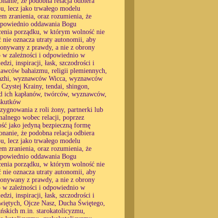
konanie, że podobna relacja odbiera
u, lecz jako trwałego modelu
 zranienia, oraz rozumienia, że
 odpowiednio oddawania Bogu
ócenia porządku, w którym wolność nie
ć nie oznacza utraty autonomii, aby
okonywany z prawdy, a nie z obrony
o w zależności i odpowiednio w
zi, inspiracji, łask, szczodrości i
nawców bahaizmu, religii plemiennych,
yavazhi, wyznawców Wicca, wyznawców
zystej Krainy, tendai, shingon,
 od ich kapłanów, twórców, wyznawców,
 skutków
zygnowania z roli żony, partnerki lub
alnego wobec relacji, poprzez
ność jako jedyną bezpieczną formę
konanie, że podobna relacja odbiera
u, lecz jako trwałego modelu
 zranienia, oraz rozumienia, że
 odpowiednio oddawania Bogu
ócenia porządku, w którym wolność nie
ć nie oznacza utraty autonomii, aby
okonywany z prawdy, a nie z obrony
o w zależności i odpowiednio w
zi, inspiracji, łask, szczodrości i
Świętych, Ojcze Nasz, Ducha Świętego,
ńskich m.in. starokatolicyzmu,