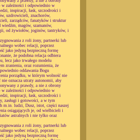
okonywany z prawdy, a nie z obrony
o w zależności i odpowiednio w
zi, inspiracji, łask, szczodrości i
ów, uzdrowicieli, znachorów,
ieli, zarządców, fanatyków i struktur
, od wiedźm, magów, szamanów,
ii, od żywiołów, joginów, tantryków, i
zygnowania z roli żony, partnerki lub
alnego wobec relacji, poprzez
ność jako jedyną bezpieczną formę
konanie, że podobna relacja odbiera
u, lecz jako trwałego modelu
 zranienia, oraz rozumienia, że
 odpowiednio oddawania Bogu
ócenia porządku, w którym wolność nie
ć nie oznacza utraty autonomii, aby
okonywany z prawdy, a nie z obrony
o w zależności i odpowiednio w
zi, inspiracji, łask, szczodrości i
y, zasługi i gotowości, a w tym
m.in. ludzi, Dusz, istot, części naszej
ia osiągających je, od wielbicieli i
atów astralnych i nie tylko oraz
zygnowania z roli żony, partnerki lub
alnego wobec relacji, poprzez
ność jako jedyną bezpieczną formę