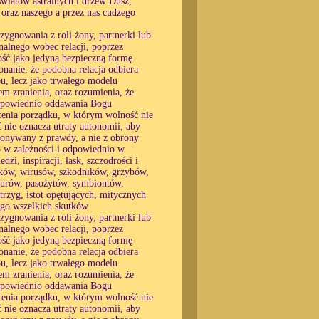
światów astralnych i drzew Dusz,
 oraz naszego a przez nas cudzego
zygnowania z roli żony, partnerki lub
alnego wobec relacji, poprzez
ność jako jedyną bezpieczną formę
konanie, że podobna relacja odbiera
u, lecz jako trwałego modelu
 zranienia, oraz rozumienia, że
 odpowiednio oddawania Bogu
ócenia porządku, w którym wolność nie
ć nie oznacza utraty autonomii, aby
okonywany z prawdy, a nie z obrony
o w zależności i odpowiednio w
zi, inspiracji, łask, szczodrości i
ników, wirusów, szkodników, grzybów,
zurów, pasożytów, symbiontów,
trzyg, istot opętujących, mitycznych
tego wszelkich skutków
zygnowania z roli żony, partnerki lub
alnego wobec relacji, poprzez
ność jako jedyną bezpieczną formę
konanie, że podobna relacja odbiera
u, lecz jako trwałego modelu
 zranienia, oraz rozumienia, że
 odpowiednio oddawania Bogu
ócenia porządku, w którym wolność nie
ć nie oznacza utraty autonomii, aby