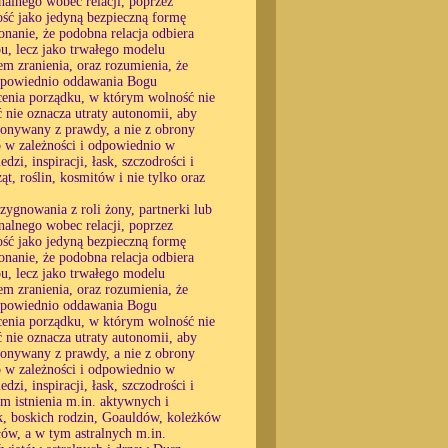
alnego wobec relacji, poprzez
ność jako jedyną bezpieczną formę
konanie, że podobna relacja odbiera
u, lecz jako trwałego modelu
 zranienia, oraz rozumienia, że
 odpowiednio oddawania Bogu
ócenia porządku, w którym wolność nie
ć nie oznacza utraty autonomii, aby
okonywany z prawdy, a nie z obrony
o w zależności i odpowiednio w
zi, inspiracji, łask, szczodrości i
ąt, roślin, kosmitów i nie tylko oraz
zygnowania z roli żony, partnerki lub
alnego wobec relacji, poprzez
ność jako jedyną bezpieczną formę
konanie, że podobna relacja odbiera
u, lecz jako trwałego modelu
 zranienia, oraz rozumienia, że
 odpowiednio oddawania Bogu
ócenia porządku, w którym wolność nie
ć nie oznacza utraty autonomii, aby
okonywany z prawdy, a nie z obrony
o w zależności i odpowiednio w
zi, inspiracji, łask, szczodrości i
rm istnienia m.in. aktywnych i
k, boskich rodzin, Goauldów, koleżków
ów, a w tym astralnych m.in.