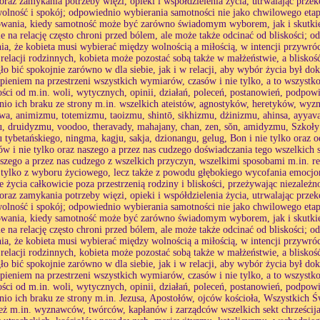
, oraz zamykania potrzeby więzi, opieki i współdzielenia życia, utrwalając prze
wolność i spokój; odpowiednio wybierania samotności nie jako chwilowego etap
wania, kiedy samotność może być zarówno świadomym wyborem, jak i skutkiem
e na relację często chroni przed bólem, ale może także odcinać od bliskości;
ia, że kobieta musi wybierać między wolnością a miłością, w intencji przywr
relacji rodzinnych, kobieta może pozostać sobą także w małżeństwie, a bliskoś
ło bić spokojnie zarówno w dla siebie, jak i w relacji, aby wybór życia był d
rpieniem na przestrzeni wszystkich wymiarów, czasów i nie tylko, a to wszystk
ości od m.in. woli, wytycznych, opinii, działań, poleceń, postanowień, podpowied
io ich braku ze strony m.in. wszelkich ateistów, agnostyków, heretyków, wyz
wa, animizmu, totemizmu, taoizmu, shintō, sikhizmu, dżinizmu, ahinsa, ay
 druidyzmu, voodoo, theravady, mahajany, chan, zen, sŏn, amidyzmu, Szkoły C
tybetańskiego, ningma, kagju, sakja, dzionangu, gelug, Bon i nie tylko oraz
w i nie tylko oraz naszego a przez nas cudzego doświadczania tego wszelkich
aszego a przez nas cudzego z wszelkich przyczyn, wszelkimi sposobami m.in. re
 tylko z wyboru życiowego, lecz także z powodu głębokiego wycofania emocjon
 życia całkowicie poza przestrzenią rodziny i bliskości, przeżywając niezależ
, oraz zamykania potrzeby więzi, opieki i współdzielenia życia, utrwalając prze
wolność i spokój; odpowiednio wybierania samotności nie jako chwilowego etap
wania, kiedy samotność może być zarówno świadomym wyborem, jak i skutkiem
e na relację często chroni przed bólem, ale może także odcinać od bliskości;
ia, że kobieta musi wybierać między wolnością a miłością, w intencji przywr
relacji rodzinnych, kobieta może pozostać sobą także w małżeństwie, a bliskoś
ło bić spokojnie zarówno w dla siebie, jak i w relacji, aby wybór życia był d
rpieniem na przestrzeni wszystkich wymiarów, czasów i nie tylko, a to wszystk
ości od m.in. woli, wytycznych, opinii, działań, poleceń, postanowień, podpowied
io ich braku ze strony m.in. Jezusa, Apostołów, ojców kościoła, Wszystkich 
eż m.in. wyznawców, twórców, kapłanów i zarządców wszelkich sekt chrześcija