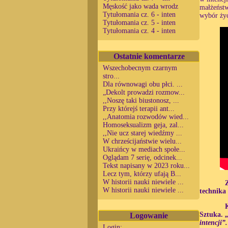
Męskość jako wada wrodz
małżeństw
Tytułomania cz. 6 - inten
wybór życ
Tytułomania cz. 5 - inten
Tytułomania cz. 4 - inten
Ostatnie komentarze
Wszechobecnym czarnym
stro...
Dla równowagi obu płci. ...
„Dekolt prowadzi rozmow...
,,Noszę taki biustonosz, ...
Przy którejś terapii ant...
,,Anatomia rozwodów wied...
Homoseksualizm geja, zal...
,,Nie ucz starej wiedźmy ...
W chrześcijaństwie wielu...
Ukraińcy w mediach społe...
Oglądam 7 serię, odcinek...
Tekst napisany w 2023 roku...
Lecz tym, którzy ufają B...
W historii nauki niewiele ...
W historii nauki niewiele ...
technika
Logowanie
Sztuka.
„
intencji”
Login: