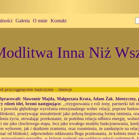
lności
Galeria
O mnie
Kontakt
odlitwa Inna Niż Wsz
ed przyciągnięciem mężczyzny – intencje
Opracowali: Sławomir Majda, Małgorzata Krata, Adam Żak. Identyczny, p
cy rdzeń idei, brzmi następująco:
,,rezygnowania z roli żony, partnerki lub 
e z powodu głębokiego wycofania emocjonalnego wobec relacji, poprzez budowa
 bliskości, przeżywając niezależność jako jedyną bezpieczną formę istnienia, or
lenia życia, utrwalając przekonanie, że podobna relacja odbiera energię, woln
i nie jako chwilowego etapu, lecz jako trwałego modelu funkcjonowania, kie
 wyborem, jak i skutkiem zranienia, oraz rozumienia, że zamknięcie na relacj
inać od bliskości; odpowiednio oddawania Bogu przekonania, że kobieta musi 
i przywrócenia porządku, w którym wolność nie wyklucza relacji rodzinnych, 