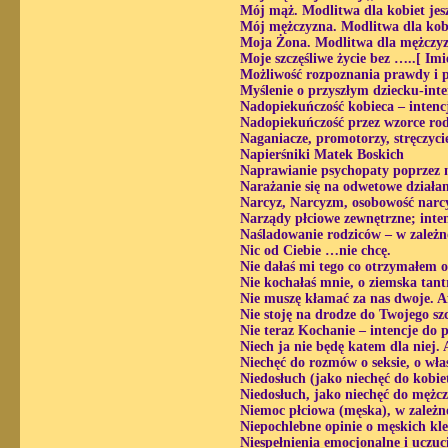
Mój mąż. Modlitwa dla kobiet jes
Mój mężczyzna. Modlitwa dla kobi
Moja Żona. Modlitwa dla mężczyz
Moje szczęśliwe życie bez …..[ Imi
Możliwość rozpoznania prawdy i p
Myślenie o przyszłym dziecku-inte
Nadopiekuńczość kobieca – intenc
Nadopiekuńczość przez wzorce rod
Naganiacze, promotorzy, stręczyci
Napierśniki Matek Boskich
Naprawianie psychopaty poprzez m
Narażanie się na odwetowe działan
Narcyz, Narcyzm, osobowość narcy
Narządy płciowe zewnętrzne; inte
Naśladowanie rodziców – w zależn
Nic od Ciebie …nie chcę.
Nie dałaś mi tego co otrzymałem 
Nie kochałaś mnie, o ziemska tan
Nie muszę kłamać za nas dwoje. A
Nie stoję na drodze do Twojego szc
Nie teraz Kochanie – intencje do 
Niech ja nie będę katem dla niej.
Niechęć do rozmów o seksie, o wła
Niedosłuch (jako niechęć do kobiet
Niedosłuch, jako niechęć do mężcz
Niemoc płciowa (męska), w zależn
Niepochlebne opinie o męskich kl
Niespełnienia emocjonalne i uczuc