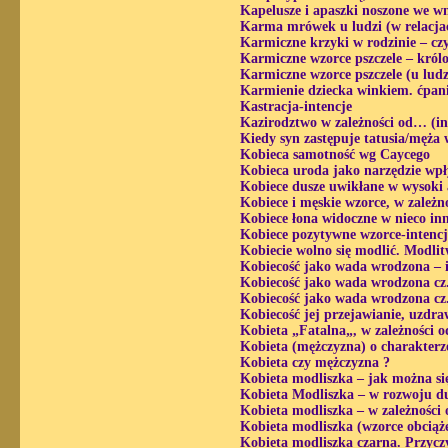
Kapelusze i apaszki noszone we w
Karma mrówek u ludzi (w relacjac
Karmiczne krzyki w rodzinie – cz
Karmiczne wzorce pszczele – królow
Karmiczne wzorce pszczele (u ludzi
Karmienie dziecka winkiem. ćpanie
Kastracja-intencje
Kazirodztwo w zależności od… (in
Kiedy syn zastępuje tatusia/męża
Kobieca samotność wg Caycego
Kobieca uroda jako narzędzie wpł
Kobiece dusze uwikłane w wysoki a
Kobiece i męskie wzorce, w zależ
Kobiece łona widoczne w nieco in
Kobiece pozytywne wzorce-intencj
Kobiecie wolno się modlić. Modli
Kobiecość jako wada wrodzona – i
Kobiecość jako wada wrodzona cz.
Kobiecość jako wada wrodzona cz.
Kobiecość jej przejawianie, uzdr
Kobieta „Fatalna„, w zależności 
Kobieta (mężczyzna) o charakterz
Kobieta czy mężczyzna ?
Kobieta modliszka – jak można się
Kobieta Modliszka – w rozwoju d
Kobieta modliszka – w zależności
Kobieta modliszka (wzorce obciąże
Kobieta modliszka czarna. Przycz