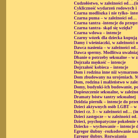
Cudzołóstwo, w zależności od….(i
Cykliczność wydarzeń rodowych i 
Czarna modliszka i nie tylko- inte
Czarna puma – w zależności od… 
Czarna tantra -intencje do przep
Czarna tantra- skąd się wzięła?
Czarna wdowa – intencje
Czarny wózek dla dziecka kupują
Damy i wieśniaczki, w zależności 
Dawca nasienia – w zależności od
Dawca spermy. Modlitwa uwalnia
Dbanie o potrzeby seksualne – w z
Dojrzała męskość – intencje
Dojrzałość kobieca – intencje
Dom i rodzina inne niż wymarzon
Dom zbudowany na urojeniach. M
Dom, rodzina i małżeństwo w zale
Domy, budynki-ich budowanie, pos
Dopieszczenie seksualne, w zależn
Dramaty bóstw tantry seksualnej
Dzidzia piernik – intencje do prz
Dzieci aktywnych osób LGBT – w z
Dzieci cz. 3 – w zależności od… (
Dzieci zastępcze – w zależności o
Dzieci, psychopatyczne pokolenie
Dziecko – wychowanie – intencje 
Egregor ślubny -rozkodowanie uza
Egregor ślubny. Rozważania