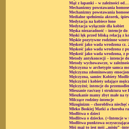
Mąż z łapanki – w zależności od…
Mechanizmy powstawania homoseks
Mechanizmy powstawania homoseks
Medialne spełnienia aktorek, śpi
Medytacja na kobiece łono
Medytacja wyłącznie dla kobiet
Męska niezaradność – intencje do
Męski lęk przed bliską relacją z ko
Męskie pozytywne rodzinne wzorce
Męskość jako wada wrodzona cz. 2
Męskość jako wada wrodzona z pu
Męskość jako wada wrodzona, z pu
Metody antykoncecji – intencje d
Metody wychowawcze, w zależnośc
Mężczyzna w archetypie samca mod
Mężczyzna zdominowany emocjonal
Mężczyzna, samiec Kobiety Modlis
Mężczyźni i kobiety udające mężc
Mężczyźni; intencje do przemodlen
Mieszanie ras/rasy i struktura we 
Mieszkanie mamy zbyt małe na ty
Milczące rodziny-intencje
Mizoginizm – chorobliwa niechęć d
Mleko Boskiej Matki a choroba ra
Modlitwa o dzieci
Modlitwa o dziecko. (+Intencje w 
Modlitwa punktowa oczyszczająca 
Mój mąż to jest mój ,,misiu” -int