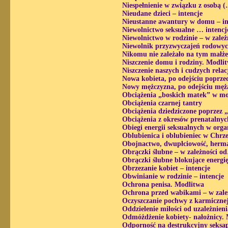
Niespełnienie w związku z osobą 
Nieudane dzieci – intencje
Nieustanne awantury w domu – in
Niewolnictwo seksualne … intencj
Niewolnictwo w rodzinie – w zale
Niewolnik przyzwyczajeń rodowyc
Nikomu nie zależało na tym małż
Niszczenie domu i rodziny. Modli
Niszczenie naszych i cudzych rela
Nowa kobieta, po odejściu poprzed
Nowy mężczyzna, po odejściu męża
Obciążenia „boskich matek” w mod
Obciążenia czarnej tantry
Obciążenia dziedziczone poprzez 
Obciążenia z okresów prenatalnyc
Obiegi energii seksualnych w orga
Oblubienica i oblubieniec w Chrze
Obojnactwo, dwupłciowość, herma
Obrączki ślubne – w zależności o
Obrączki ślubne blokujące energię
Obrzezanie kobiet – intencje
Obwinianie w rodzinie – intencje
Ochrona penisa. Modlitwa
Ochrona przed wabikami – w zale
Oczyszczanie pochwy z karmicznej 
Oddzielenie miłości od uzależnien
Odmóżdżenie kobiety- nałożnicy.
Odporność na destrukcyjny seksap