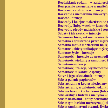
Rozdzielanie rodzin – w zależnośc
Rozłączenie wewnętrzne w małżeńs
Rozliczenia rodzinne – intencje
Rozstanie z niemoralną dziewczyn
Rozwód-intencje
Rozwody i kolejne małżeństwa w r
Rozwody, śluby, wesela w jasnowi
Rozwody, zdrady małżeńskie i roz
Sabaty i ich skutki – intencje
Sadomasochizm, seksualne niewole
Samotna i opuszczona przez mężcz
Samotna matka z dzieckiem na rę
Samotne kobiety unikające mężczy
Samotne życie – intencje
Samotność – intencje do przemodl
Samotność wiedźmy a samotność k
Samotność-intencje
Samotność, izolacja, wyobcowanie,
Samotności u kobiet. Aspekty
Satyr i jego seksualność-intencje
Seks a palenie papierosów
Seks astralny u kobiet-niechciany
Seks astralny, w zależności od….(
Seks na boku z kochankami (lub 
Seks oralny z ludźmi i nie tylko –
Seks z Bóstwami Tantry Seksualne
Seks z tym boskim mężczyzną (kob
Seks z zamkniętymi oczami. Dysk