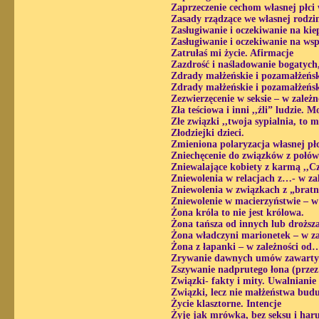
Zaprzeczenie cechom własnej płci 
Zasady rządzące we własnej rodzin
Zasługiwanie i oczekiwanie na kie
Zasługiwanie i oczekiwanie na wsp
Zatrułaś mi życie. Afirmacje
Zazdrość i naśladowanie bogatych,
Zdrady małżeńskie i pozamałżeńsk
Zdrady małżeńskie i pozamałżeńs
Zezwierzęcenie w seksie – w zależ
Zła teściowa i inni ,,źli” ludzie. 
Złe związki ,,twoja sypialnia, to 
Złodziejki dzieci.
Zmieniona polaryzacja własnej płc
Zniechęcenie do związków z połów
Zniewalające kobiety z karmą ,,
Zniewolenia w relacjach z…- w za
Zniewolenia w związkach z „bratn
Zniewolenie w macierzyństwie – w
Żona króla to nie jest królowa.
Żona tańsza od innych lub droższ
Żona władczyni marionetek – w za
Żona z łapanki – w zależności od
Zrywanie dawnych umów zawartyc
Zszywanie nadprutego łona (przez
Związki- fakty i mity. Uwalnianie
Związki, lecz nie małżeństwa budu
Życie klasztorne. Intencje
Żyję jak mrówka, bez seksu i haru