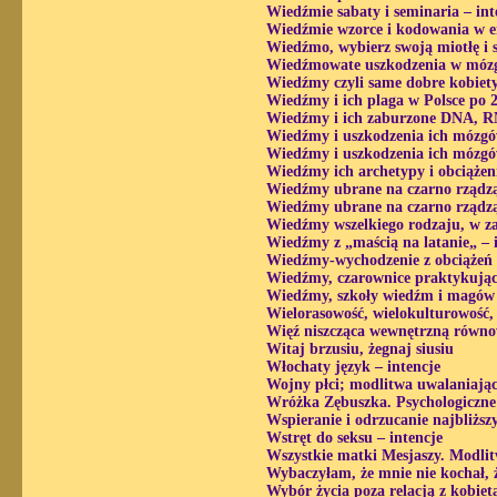
Wiedźmie sabaty i seminaria – in
Wiedźmie wzorce i kodowania w en
Wiedźmo, wybierz swoją miotłę i s
Wiedźmowate uszkodzenia w mózg
Wiedźmy czyli same dobre kobiety
Wiedźmy i ich plaga w Polsce po 
Wiedźmy i ich zaburzone DNA, 
Wiedźmy i uszkodzenia ich mózg
Wiedźmy i uszkodzenia ich mózgó
Wiedźmy ich archetypy i obciążen
Wiedźmy ubrane na czarno rządzą t
Wiedźmy ubrane na czarno rządzą 
Wiedźmy wszelkiego rodzaju, w za
Wiedźmy z „maścią na latanie„ – 
Wiedźmy-wychodzenie z obciążeń 
Wiedźmy, czarownice praktykujące
Wiedźmy, szkoły wiedźm i magów –
Wielorasowość, wielokulturowość,
Więź niszcząca wewnętrzną równo
Witaj brzusiu, żegnaj siusiu
Włochaty język – intencje
Wojny płci; modlitwa uwalaniają
Wróżka Zębuszka. Psychologiczne 
Wspieranie i odrzucanie najbliższ
Wstręt do seksu – intencje
Wszystkie matki Mesjaszy. Modli
Wybaczyłam, że mnie nie kochał, ż
Wybór życia poza relacją z kobietą