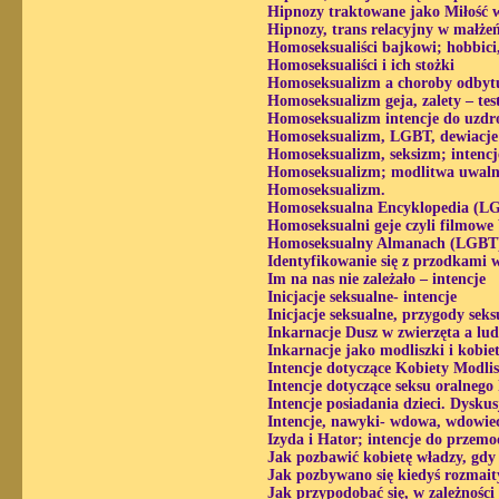
Hipnozy traktowane jako Miłość 
Hipnozy, trans relacyjny w małżeń
Homoseksualiści bajkowi; hobbici,
Homoseksualiści i ich stożki
Homoseksualizm a choroby odbytu
Homoseksualizm geja, zalety – tes
Homoseksualizm intencje do uzdr
Homoseksualizm, LGBT, dewiacje 
Homoseksualizm, seksizm; intencj
Homoseksualizm; modlitwa uwaln
Homoseksualizm.
Homoseksualna Encyklopedia (LG
Homoseksualni geje czyli filmow
Homoseksualny Almanach (LGBT)
Identyfikowanie się z przodkami 
Im na nas nie zależało – intencje
Inicjacje seksualne- intencje
Inicjacje seksualne, przygody sek
Inkarnacje Dusz w zwierzęta a lu
Inkarnacje jako modliszki i kobiet
Intencje dotyczące Kobiety Modlis
Intencje dotyczące seksu oralnego
Intencje posiadania dzieci. Dysku
Intencje, nawyki- wdowa, wdowiec
Izyda i Hator; intencje do przemod
Jak pozbawić kobietę władzy, gdy
Jak pozbywano się kiedyś rozmai
Jak przypodobać się, w zależnośc