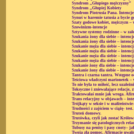
Syndrom ,,Głupiego mężczyzny”
Syndrom ,,Głupiej Kobiety
Syndrom Piotrusia Pana. Intencje
Synuś w haremie tatusia a bycie g
Szaty godowe kobiet, mężczyzn – 
Szowinizm-intencje
Sztywne systemy rodzinne – w zal
Szukania żony dla siebie – intencje
Szukania żony dla siebie – intencje
Szukanie męża dla siebie – intencje
Szukanie męża dla siebie – intencje
Szukanie męża dla siebie – intencje
Szukanie męża dla siebie – intencj
Szukanie żony dla siebie – intencje
Szukanie żony dla siebie – intencj
Tantra i czarna tantra. Wstępne 
Teściowa władczyni marionetek – 
To nie była to miłość, lecz uzależ
Toksyczne i zniewalające relacje,
Traktowałaś mnie jak wroga. Afir
Trans relacyjny w objawach – inte
Trójkąty w seksie i w małżeństwie
Trudności z zajściem w ciążę- test.
Truteń domowy.
Trutówka, czyli jak zostać Królow
Trzymanie się patologicznych relac
Tubusy na penisy i pasy cnoty– j
Twoja zła pomoc. Afirmacje uwaln