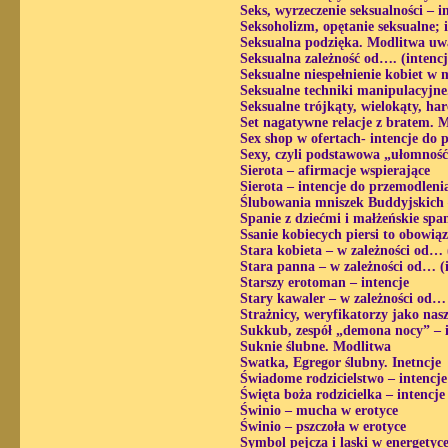
Seks, wyrzeczenie seksualności – i
Seksoholizm, opętanie seksualne; 
Seksualna podzięka. Modlitwa uwa
Seksualna zależność od…. (intenc
Seksualne niespełnienie kobiet w 
Seksualne techniki manipulacyjne
Seksualne trójkąty, wielokąty, ha
Set nagatywne relacje z bratem. 
Sex shop w ofertach- intencje do 
Sexy, czyli podstawowa „ułomność
Sierota – afirmacje wspierające
Sierota – intencje do przemodleni
Ślubowania mniszek Buddyjskich 
Spanie z dziećmi i małżeńskie spa
Ssanie kobiecych piersi to obowi
Stara kobieta – w zależności od… 
Stara panna – w zależności od… (
Starszy erotoman – intencje
Stary kawaler – w zależności od…
Strażnicy, weryfikatorzy jako nasz
Sukkub, zespół „demona nocy” – i
Suknie ślubne. Modlitwa
Swatka, Egregor ślubny. Inetncje
Świadome rodzicielstwo – intencje
Święta boża rodzicielka – intencje
Świnio – mucha w erotyce
Świnio – pszczoła w erotyce
Symbol pejcza i laski w energetyc