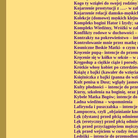
Kogo ty wziąłeś do swojej rodziny?
Kojarzenie prostytucji z ….- w za
Kojarzenie relacji damsko-męskic
Kolekcje (domowe) męskich klejn
Kompleks bogini Hator i Izydy; s
Kompleks Wiedźmy, Wróżki w zale
Konflikty rodowe w duchowości – 
Kontrakty na pokrewieństwo – int
Kontrolowanie mnie przez matkę (
Kosmiczne Boskie Matki- o czym m
Kręcenie pupą– intencje do przem
Kręcenie się w kółko w seksie – w
Kręgosłup a ciężkie ciąże i porod
Krótkie włosy kobiet po czterdzies
Książę z bajki (kawaler do wzięci
Księżniczka z bajki (panna do wzi
Kult penisa u Dusz; wglądy jasno
Kulty płodności – intencje do prz
Kursy, szkolenia na boginię, oraz 
Kybele Matka Bogów; intencje do
Ładna wiedźma – wspomnienia
Lafirynda i puszczalska – intencj
Lampucera, czyli „objaśnianie kno
Lęk (dystans) przed płcią odmienn
Lęk (erotyczny) przed płcią odmie
Lęk przed przyciągnięciem mężczy
Lęk przed wejściem w cudzy świat 
Lesbijki – intencje do przemodlen