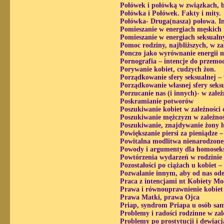
Połówek i połówką w związkach, b
Połówka i Połówek. Fakty i mity.
Połówka- Druga(nasza) połowa. In
Pomieszanie w energiach męskich i
Pomieszanie w energiach seksualn
Pomoc rodziny, najbliższych, w za
Ponczo jako wyrównanie energii m
Pornografia – intencje do przemo
Porywanie kobiet, cudzych żon.
Porządkowanie sfery seksualnej –
Porządkowanie własnej sfery seks
Porzucanie nas (i innych)- w zale
Poskramianie potworów
Poszukiwanie kobiet w zależności
Poszukiwanie mężczyzn w zależnoś
Poszukiwanie, znajdywanie żony l
Powiększanie piersi za pieniądze
Powitalna modlitwa nienarodzoneg
Powody i argumenty dla homoseks
Powtórzenia wydarzeń w rodzinie 
Pozostałości po ciążach u kobiet 
Pozwalanie innym, aby od nas ode
Praca z intencjami nt Kobiety Mo
Prawa i równouprawnienie kobiet 
Prawa Matki, prawa Ojca
Priap, syndrom Priapa u osób sa
Problemy i radości rodzinne w zal
Problemy po prostytucji i dewiacj