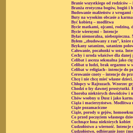
Branie wszystkiego od rodziców – 
Branża erotyczna bogów, bogiń i 
Budowanie małżeństw z wrogami –
Buty na wysokim obcasie a karma
Być kobietą – modlitwa
Bycie matkami, ojcami, rodziną, 
Bycie wiernymi – Intencje
Byłaś niemoralna, niebezpieczna.
Byłem ,,zbudowany z ran”, które 
Bzykany satanizm, satanizm polo
Całowanie, pocałunki w usta. Int
Cechy i uroda właściwe dla danej 
Celibat i asceza seksualna jako cięż
Celibat u ludzi, brak orgazmu w s
Celibat w religiach– intencje do 
Cerowanie cnoty – intencje do pr
Chcę i nie chcę mieć własne dziec
Chłopcy w Rajtuzach. Wzorzec ge
Chodzi o łzy dawnej prostytutki. 
Choroba niektórych dowódców i m
Chów wsobny u Dusz i jako karma
Ciąża i macierzyństwo. Modlitwa 
Ciąże pozamaciczne
Ciąże, porody u gejów, homoseksu
Co przed poczęciem własnego dzie
Cuchnące łona niektórych kobiet
Cudzołóstwo a wierność. Intencje 
Cudzołóstwo, odbieranie żony (m