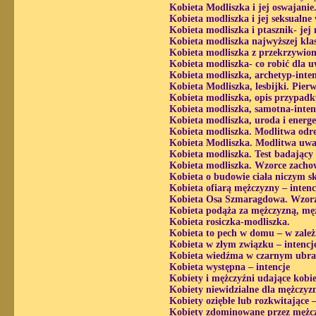
Kobieta Modliszka i jej oswajanie
Kobieta modliszka i jej seksualne
Kobieta modliszka i ptasznik- jej
Kobieta modliszka najwyższej klas
Kobieta modliszka z przekrzywion
Kobieta modliszka- co robić dla u
Kobieta modliszka, archetyp-inte
Kobieta Modliszka, lesbijki. Pierw
Kobieta modliszka, opis przypadk
Kobieta modliszka, samotna-inten
Kobieta modliszka, uroda i energ
Kobieta modliszka. Modlitwa odr
Kobieta Modliszka. Modlitwa uwa
Kobieta modliszka. Test badający
Kobieta modliszka. Wzorce zacho
Kobieta o budowie ciała niczym s
Kobieta ofiarą mężczyzny – intenc
Kobieta Osa Szmaragdowa. Wzorze
Kobieta podąża za mężczyzną, męż
Kobieta rosiczka-modliszka.
Kobieta to pech w domu – w zależ
Kobieta w złym związku – intencj
Kobieta wiedźma w czarnym ubr
Kobieta występna – intencje
Kobiety i mężczyźni udające kobie
Kobiety niewidzialne dla mężczyzn
Kobiety oziębłe lub rozkwitające 
Kobiety zdominowane przez mężcz