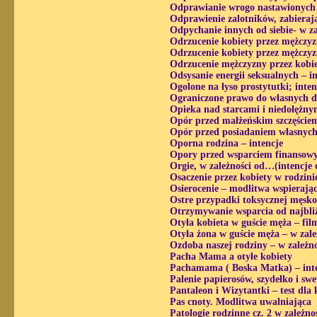
Odprawianie wrogo nastawionych 
Odprawienie zalotników, zabieraj
Odpychanie innych od siebie- w z
Odrzucenie kobiety przez mężczyznę
Odrzucenie kobiety przez mężczyzn
Odrzucenie mężczyzny przez kobietę
Odsysanie energii seksualnych – i
Ogolone na łyso prostytutki; inte
Ograniczone prawo do własnych de
Opieka nad starcami i niedołężnym
Opór przed małżeńskim szczęściem
Opór przed posiadaniem własnych 
Oporna rodzina – intencje
Opory przed wsparciem finansowy
Orgie, w zależności od…(intencje
Osaczenie przez kobiety w rodzini
Osierocenie – modlitwa wspierają
Ostre przypadki toksycznej męskoś
Otrzymywanie wsparcia od najbliż
Otyła kobieta w guście męża – fil
Otyła żona w guście męża – w zal
Ozdoba naszej rodziny – w zależn
Pacha Mama a otyłe kobiety
Pachamama ( Boska Matka) – inte
Palenie papierosów, szydełko i sw
Pantaleon i Wizytantki – test dla 
Pas cnoty. Modlitwa uwalniająca
Patologie rodzinne cz. 2 w zależn