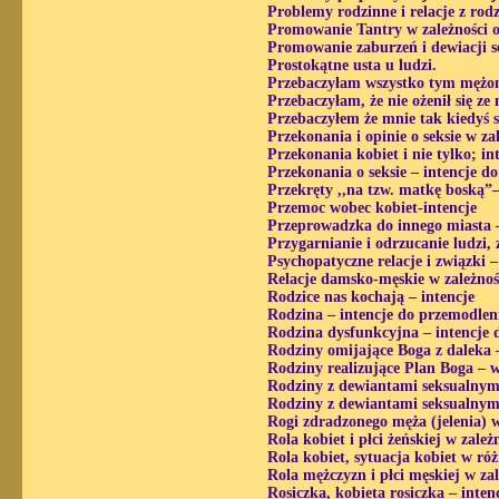
Problemy rodzinne i relacje z rod
Promowanie Tantry w zależności 
Promowanie zaburzeń i dewiacji s
Prostokątne usta u ludzi.
Przebaczyłam wszystko tym mężom,
Przebaczyłam, że nie ożenił się ze
Przebaczyłem że mnie tak kiedyś 
Przekonania i opinie o seksie w z
Przekonania kobiet i nie tylko; i
Przekonania o seksie – intencje d
Przekręty ,,na tzw. matkę boską”–
Przemoc wobec kobiet-intencje
Przeprowadzka do innego miasta 
Przygarnianie i odrzucanie ludzi,
Psychopatyczne relacje i związki 
Relacje damsko-męskie w zależnoś
Rodzice nas kochają – intencje
Rodzina – intencje do przemodlen
Rodzina dysfunkcyjna – intencje 
Rodziny omijające Boga z daleka 
Rodziny realizujące Plan Boga – 
Rodziny z dewiantami seksualnymi
Rodziny z dewiantami seksualnymi
Rogi zdradzonego męża (jelenia) w
Rola kobiet i płci żeńskiej w zal
Rola kobiet, sytuacja kobiet w ró
Rola mężczyzn i płci męskiej w z
Rosiczka, kobieta rosiczka – inte