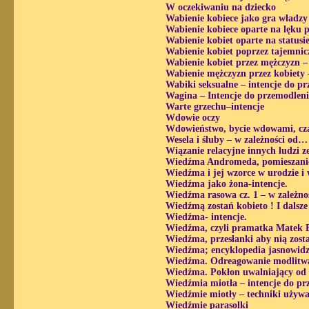
W oczekiwaniu na dziecko
Wabienie kobiece jako gra władzy 
Wabienie kobiece oparte na lęku 
Wabienie kobiet oparte na statusie 
Wabienie kobiet poprzez tajemnicz
Wabienie kobiet przez mężczyzn – 
Wabienie mężczyzn przez kobiety 
Wabiki seksualne – intencje do p
Wagina – Intencje do przemodlen
Warte grzechu–intencje
Wdowie oczy
Wdowieństwo, bycie wdowami, cz
Wesela i śluby – w zależności od…
Wiązanie relacyjne innych ludzi ze
Wiedźma Andromeda, pomieszanie 
Wiedźma i jej wzorce w urodzie i 
Wiedźma jako żona-intencje.
Wiedźma rasowa cz. 1 – w zależno
Wiedźmą zostań kobieto ! I dalsze
Wiedźma- intencje.
Wiedźma, czyli pramatka Matek 
Wiedźma, przesłanki aby nią zosta
Wiedźma; encyklopedia jasnowidz
Wiedźma. Odreagowanie modlitwą
Wiedźma. Pokłon uwalniający od
Wiedźmia miotła – intencje do pr
Wiedźmie miotły – techniki używa
Wiedźmie parasolki