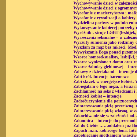
Wychowywanie dzieci w zależności
Wychowywanie dzieci z ogromnym 
Wycofanie z macierzyństwa i małż
Wycofanie z rywalizacji o kobiety 
Wydzielina pochwy w podnieceniu 
Wykorzystanie kobiecej potrzeby m
Wyróżniki, stroje LGBT (lesbijek,
Wyrzeczenia seksualne – w zależn
Wyrzuty sumienia jako rodzinny dz
Wyszłam za mąż bez miłości. Modl
Wywyższanie Boga ponad przemoc 
Wzorce homoseksualisty, lesbijki, 
Wzorce wyniesione z domu oraz rel
Wzorce żabnicy głębinowej – inte
Zabawy z dzieciakami – intencje 
Żabi król. Intencje haremowe.
Żabi skrzek w energetyce kobiet. 
Zabiegałam o tego męża, a teraz
Zachłanność na seks z władcami i
Zacności kobiet – intencje
Zadośćuczynienie dla porzuconych 
Zainteresowanie płcią przeciwną, 
Zainteresowanie płcią własną, w z
Zakochiwanie się w zależności od
Zakonnica – intencje do przemodl
Żal do Ciebie ……oddałem już Bo
Zapach m.in. kobiecego łona. Inte
Zapobieganie spotkaniom właściwe