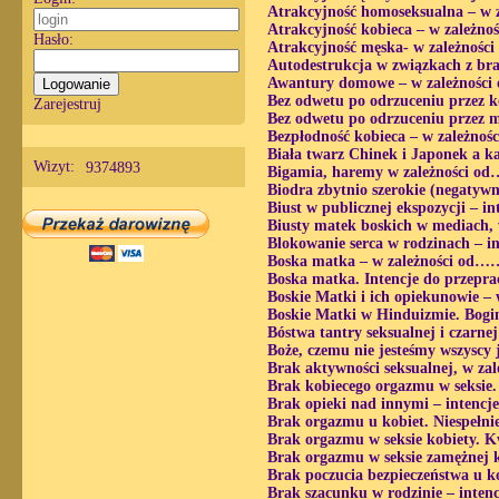
Atrakcyjność homoseksualna – w z
Atrakcyjność kobieca – w zależno
Hasło:
Atrakcyjność męska- w zależności
Autodestrukcja w związkach z bra
Awantury domowe – w zależności 
Bez odwetu po odrzuceniu przez ko
Zarejestruj
Bez odwetu po odrzuceniu przez m
Bezpłodność kobieca – w zależnoś
Biała twarz Chinek i Japonek a k
Wizyt:
9374893
Bigamia, haremy w zależności od…
Biodra zbytnio szerokie (negatywn
Biust w publicznej ekspozycji – in
Biusty matek boskich w mediach, 
Blokowanie serca w rodzinach – in
Boska matka – w zależności od……
Boska matka. Intencje do przepr
Boskie Matki i ich opiekunowie – 
Boskie Matki w Hinduizmie. Bogin
Bóstwa tantry seksualnej i czarnej
Boże, czemu nie jesteśmy wszysc
Brak aktywności seksualnej, w za
Brak kobiecego orgazmu w seksie.
Brak opieki nad innymi – intencje
Brak orgazmu u kobiet. Niespełnie
Brak orgazmu w seksie kobiety. Kw
Brak orgazmu w seksie zamężnej k
Brak poczucia bezpieczeństwa u ko
Brak szacunku w rodzinie – intenc