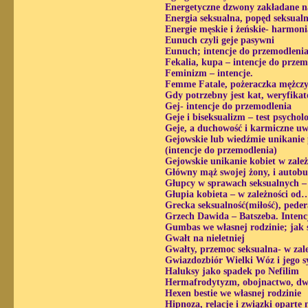
Energetyczne dzwony zakładane n
Energia seksualna, popęd seksualn
Energie męskie i żeńskie- harmoni
Eunuch czyli geje pasywni
Eunuch; intencje do przemodleni
Fekalia, kupa – intencje do przem
Feminizm – intencje.
Femme Fatale, pożeraczka mężczyz
Gdy potrzebny jest kat, weryfikat
Gej- intencje do przemodlenia
Geje i biseksualizm – test psychol
Geje, a duchowość i karmiczne u
Gejowskie lub wiedźmie unikanie p
(intencje do przemodlenia)
Gejowskie unikanie kobiet w zale
Główny mąż swojej żony, i autobu
Głupcy w sprawach seksualnych – 
Głupia kobieta – w zależności od
Grecka seksualność(miłość), peder
Grzech Dawida – Batszeba. Intenc
Gumbas we własnej rodzinie; jak 
Gwałt na nieletniej
Gwałty, przemoc seksualna- w zal
Gwiazdozbiór Wielki Wóz i jego s
Haluksy jako spadek po Nefilim
Hermafrodytyzm, obojnactwo, dwu
Hexen bestie we własnej rodzinie
Hipnoza, relacje i związki oparte n