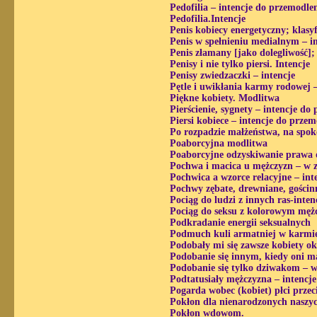
Pedofilia – intencje do przemodle
Pedofilia.Intencje
Penis kobiecy energetyczny; klasy
Penis w spełnieniu medialnym – i
Penis złamany [jako dolegliwość];
Penisy i nie tylko piersi. Intencje
Penisy zwiedzaczki – intencje
Pętle i uwikłania karmy rodowej 
Piękne kobiety. Modlitwa
Pierścienie, sygnety – intencje do
Piersi kobiece – intencje do prze
Po rozpadzie małżeństwa, na spoko
Poaborcyjna modlitwa
Poaborcyjne odzyskiwanie prawa d
Pochwa i macica u mężczyzn – w z
Pochwica a wzorce relacyjne – int
Pochwy zębate, drewniane, gościnne
Pociąg do ludzi z innych ras-inten
Pociąg do seksu z kolorowym mężc
Podkradanie energii seksualnych
Podmuch kuli armatniej w karmie 
Podobały mi się zawsze kobiety o
Podobanie się innym, kiedy oni m
Podobanie się tylko dziwakom – w
Podtatusiały mężczyzna – intencj
Pogarda wobec (kobiet) płci przec
Pokłon dla nienarodzonych naszy
Pokłon wdowom.