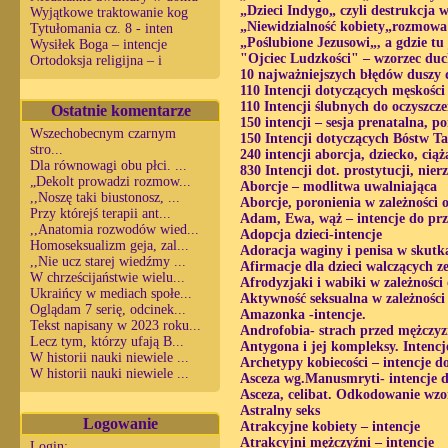
„Dzieci Indygo„ czyli destrukcja w
Wyjątkowe traktowanie kog
„Niewidzialność kobiety„rozmowa 
Tytułomania cz. 8 - inten
„Poślubione Jezusowi„, a gdzie tu 
Wysiłek Boga – intencje
"Ojciec Ludzkości" – wzorzec du
Ortodoksja religijna – i
10 najważniejszych błędów duszy 
110 Intencji dotyczących męskości
110 Intencji ślubnych do oczyszcze
Ostatnie komentarze
150 intencji – sesja prenatalna, p
Wszechobecnym czarnym
150 Intencji dotyczących Bóstw T
stro...
240 intencji aborcja, dziecko, ciąż
Dla równowagi obu płci. ...
830 Intencji dot. prostytucji, nier
„Dekolt prowadzi rozmow...
Aborcje – modlitwa uwalniająca
,,Noszę taki biustonosz, ...
Aborcje, poronienia w zależności
Przy którejś terapii ant...
Adam, Ewa, wąż – intencje do pr
,,Anatomia rozwodów wied...
Adopcja dzieci-intencje
Homoseksualizm geja, zal...
Adoracja waginy i penisa w skut
,,Nie ucz starej wiedźmy ...
Afirmacje dla dzieci walczących 
W chrześcijaństwie wielu...
Afrodyzjaki i wabiki w zależności
Ukraińcy w mediach społe...
Aktywność seksualna w zależności
Oglądam 7 serię, odcinek...
Amazonka -intencje.
Tekst napisany w 2023 roku...
Androfobia- strach przed mężczy
Lecz tym, którzy ufają B...
Antygona i jej kompleksy. Intencj
W historii nauki niewiele ...
Archetypy kobiecości – intencje d
W historii nauki niewiele ...
Asceza wg.Manusmryti- intencje 
Asceza, celibat. Odkodowanie wzo
Astralny seks
Logowanie
Atrakcyjne kobiety – intencje
Atrakcyjni mężczyźni – intencje
Login: