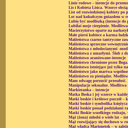
Linie rodowe – intencje do przem
Lis i Kobieta Lisica. Wzorce obcią
List od rozwiedzionej kobiety po p
Lot nad kukułczym gniazdem w rel
Lubię być modliszką (intencje do
Lubiłaś moje cierpienie. Modlitwa
Macierzyństwo oparte na narkotyk
Małe piersi kobiece a karma ludz
Małżeństwa czarno tantryczne zaw
Małżeństwa sprzeczne wewnętrznie
Małżeństwa z młodocianymi -modl
Małżeństwa z umarłymi. Ślub z du
Małżeństwo aranżowane-intencje
Małżeństwo chronione przez Boga
Małżeństwo istniejące już tylko na
Małżeństwo jako martwa wspólnota
Małżeństwo za pieniądze. Modlitw
Mam odwagę porzucić przeszłość.
Manipulacje seksualne. Modlitwa 
Markietanka – intencje
Matka Boska i jej wzorce w każdej
Matki boskie i królowe pszczół –
Matki boskie i symbolika księżyca
Matki boskie ponad podziałami ra
Matki Boskie wszelkiego rodzaju, 
Mąż (żona) młodsi o wiele lat – in
Mąż rozwijający się duchowo w ro
Mąż władca Marionetek – w zależn